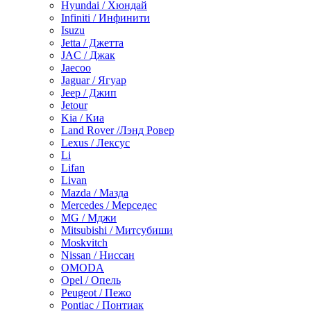
Hyundai / Хюндай
Infiniti / Инфинити
Isuzu
Jetta / Джетта
JAC / Джак
Jaecoo
Jaguar / Ягуар
Jeep / Джип
Jetour
Kia / Киа
Land Rover /Лэнд Ровер
Lexus / Лексус
Li
Lifan
Livan
Mazda / Мазда
Mercedes / Мерседес
MG / Мджи
Mitsubishi / Митсубиши
Moskvitch
Nissan / Ниссан
OMODA
Opel / Опель
Peugeot / Пежо
Pontiac / Понтиак