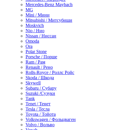
Mercedes-Benz Maybach
MG
Mini / Мини
Mitsubishi / Митсубиши
Moskvich
Nio / Нио
Nissan / Ниссан
Omoda
Ora
Polar Stone
Porsche / Порше
Ram / Рам
Renault / Рено
Rolls-Royce / Роллс Ройс
Skoda / Шкода
Skywell
Subaru / Субару
Suzuki /Сузуки
Tank
Tenet / Тенет
Tesla / Тесла
Toyota / Тойота
Volkswagen / Фольцваген
Volvo / Вольво
Voyah