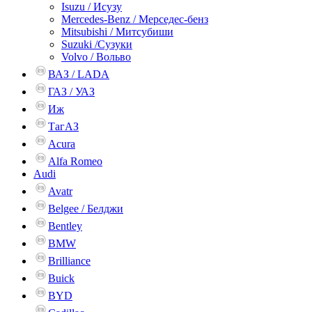
Isuzu / Исузу
Mercedes-Benz / Мерседес-бенз
Mitsubishi / Митсубиши
Suzuki /Сузуки
Volvo / Вольво
ВАЗ / LADA
ГАЗ / УАЗ
Иж
ТагАЗ
Acura
Alfa Romeo
Audi
Avatr
Belgee / Белджи
Bentley
BMW
Brilliance
Buick
BYD