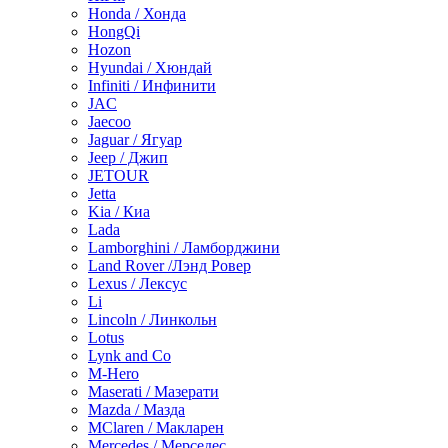
Honda / Хонда
HongQi
Hozon
Hyundai / Хюндай
Infiniti / Инфинити
JAC
Jaecoo
Jaguar / Ягуар
Jeep / Джип
JETOUR
Jetta
Kia / Киа
Lada
Lamborghini / Ламборджини
Land Rover /Лэнд Ровер
Lexus / Лексус
Li
Lincoln / Линкольн
Lotus
Lynk and Co
M-Hero
Maserati / Мазерати
Mazda / Мазда
MClaren / Макларен
Mercedes / Мерседес