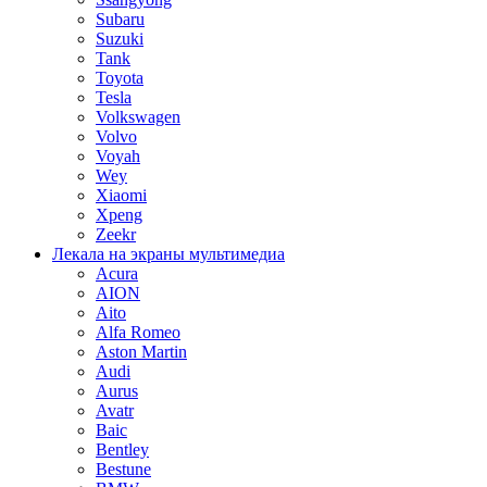
Subaru
Suzuki
Tank
Toyota
Tesla
Volkswagen
Volvo
Voyah
Wey
Xiaomi
Xpeng
Zeekr
Лекала на экраны мультимедиа
Acura
AION
Aito
Alfa Romeo
Aston Martin
Audi
Aurus
Avatr
Baic
Bentley
Bestune