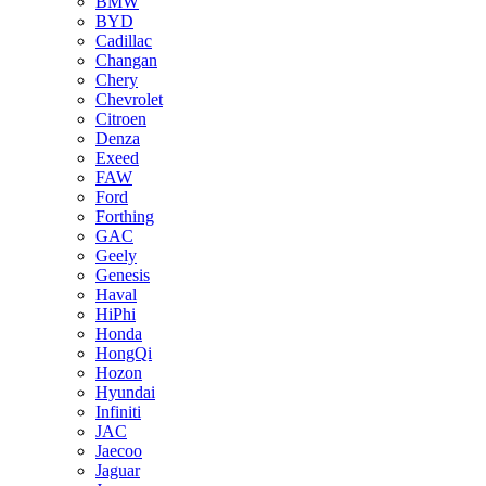
BMW
BYD
Cadillac
Changan
Chery
Chevrolet
Citroen
Denza
Exeed
FAW
Ford
Forthing
GAC
Geely
Genesis
Haval
HiPhi
Honda
HongQi
Hozon
Hyundai
Infiniti
JAC
Jaecoo
Jaguar