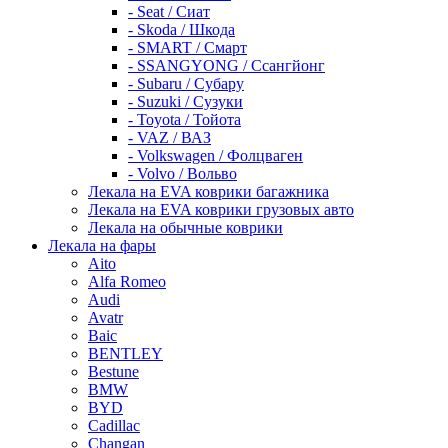
- Seat / Сиат
- Skoda / Шкода
- SMART / Смарт
- SSANGYONG / Ссангйонг
- Subaru / Субару
- Suzuki / Сузуки
- Toyota / Тойота
- VAZ / ВАЗ
- Volkswagen / Фолцваген
- Volvo / Вольво
Лекала на EVA коврики багажника
Лекала на EVA коврики грузовых авто
Лекала на обычные коврики
Лекала на фары
Aito
Alfa Romeo
Audi
Avatr
Baic
BENTLEY
Bestune
BMW
BYD
Cadillac
Changan