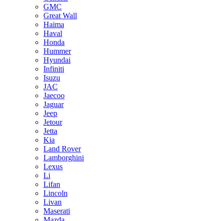
GMC
Great Wall
Haima
Haval
Honda
Hummer
Hyundai
Infiniti
Isuzu
JAC
Jaecoo
Jaguar
Jeep
Jetour
Jetta
Kia
Land Rover
Lamborghini
Lexus
Li
Lifan
Lincoln
Livan
Maserati
Mazda