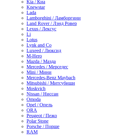
Kia / Киа
Knewstar
Lada
Lamborghini / Ламборгини
Land Rover / Лэнд Ровер
Lexus / Лексус
Li
Lotus
Lynk and Co
Luxeed / Люксид
M-Hero
Mazda / Мазда
Mercedes / Мерседес
Mini / Мини
Mercedes-Benz Maybach
Mitsubishi / Митсубиши
Moskvich
Nissan / Ниссан
Omoda
Opel / Опель
ORA
Peugeot / Пежо
Polar Stone
Porsche / Порше
RAM