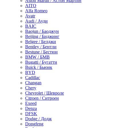
Aston Martin / Астон Мартин
AITO
Alfa Romeo
Avatr
Audi / Ауди
BAIC
Baojun / Баоджун
Beijing / Биджинг
Belgee / Белджи
Bentley / Бентли
Bestune / Бестюн
BMW / БМВ
Bugatti / Бугатти
Buick / Бьюик
BYD
Cadillac
Changan
Chery
Chevrolet / Шевроле
Citroen / Ситроен
Exeed
Denza
DFSK
Dodge / Додж
Dongfeng