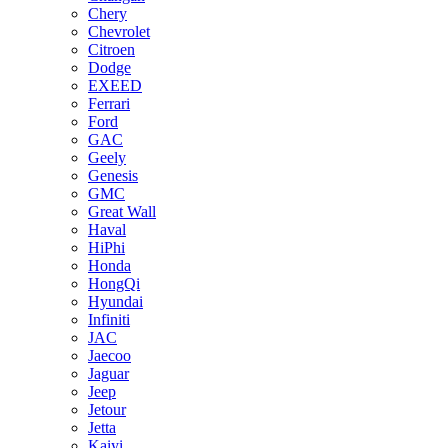
Chery
Chevrolet
Citroen
Dodge
EXEED
Ferrari
Ford
GAC
Geely
Genesis
GMC
Great Wall
Haval
HiPhi
Honda
HongQi
Hyundai
Infiniti
JAC
Jaecoo
Jaguar
Jeep
Jetour
Jetta
Kaiyi