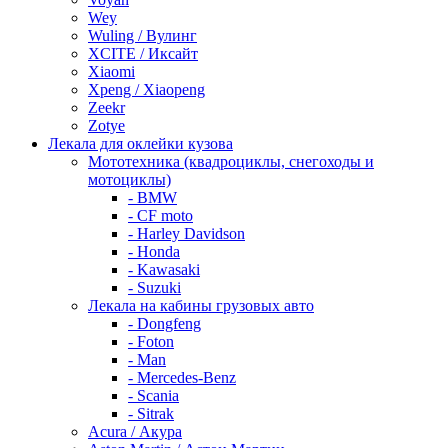
Wey
Wuling / Вулинг
XCITE / Иксайт
Xiaomi
Xpeng / Xiaopeng
Zeekr
Zotye
Лекала для оклейки кузова
Мототехника (квадроциклы, снегоходы и
мотоциклы)
- BMW
- CF moto
- Harley Davidson
- Honda
- Kawasaki
- Suzuki
Лекала на кабины грузовых авто
- Dongfeng
- Foton
- Man
- Mercedes-Benz
- Scania
- Sitrak
Acura / Акура