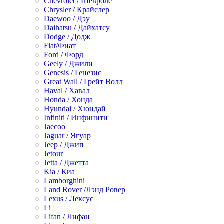
Chevrolet / Шевроле
Chrysler / Крайслер
Daewoo / Дэу
Daihatsu / Дайхатсу
Dodge / Додж
Fiat/Фиат
Ford / Форд
Geely / Джили
Genesis / Генезис
Great Wall / Грейт Волл
Haval / Хавал
Honda / Хонда
Hyundai / Хюндай
Infiniti / Инфинити
Jaecoo
Jaguar / Ягуар
Jeep / Джип
Jetour
Jetta / Джетта
Kia / Киа
Lamborghini
Land Rover /Лэнд Ровер
Lexus / Лексус
Li
Lifan / Лифан