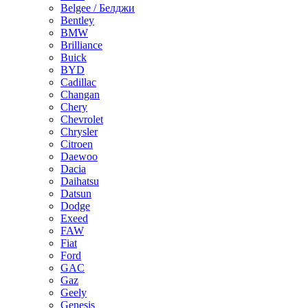
Belgee / Белджи
Bentley
BMW
Brilliance
Buick
BYD
Cadillac
Changan
Chery
Chevrolet
Chrysler
Citroen
Daewoo
Dacia
Daihatsu
Datsun
Dodge
Exeed
FAW
Fiat
Ford
GAC
Gaz
Geely
Genesis