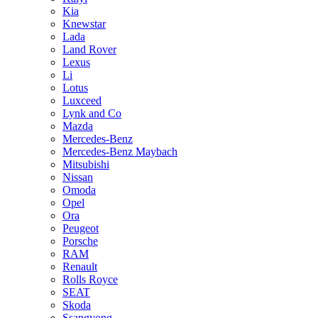
Kia
Knewstar
Lada
Land Rover
Lexus
Li
Lotus
Luxceed
Lynk and Co
Mazda
Mercedes-Benz
Mercedes-Benz Maybach
Mitsubishi
Nissan
Omoda
Opel
Ora
Peugeot
Porsche
RAM
Renault
Rolls Royce
SEAT
Skoda
Ssangyong