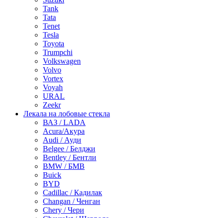
Tank
Tata
Tenet
Tesla
Toyota
Trumpchi
Volkswagen
Volvo
Vortex
Voyah
URAL
Zeekr
Лекала на лобовые стекла
ВАЗ / LADA
Acura/Акура
Audi / Ауди
Belgee / Белджи
Bentley / Бентли
BMW / БМВ
Buick
BYD
Cadillac / Кадилак
Changan / Ченган
Chery / Чери