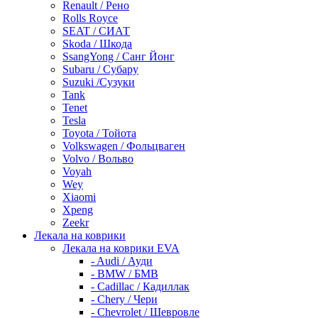
Renault / Рено
Rolls Royce
SEAT / СИАТ
Skoda / Шкода
SsangYong / Санг Йонг
Subaru / Субару
Suzuki /Сузуки
Tank
Tenet
Tesla
Toyota / Тойота
Volkswagen / Фольцваген
Volvo / Вольво
Voyah
Wey
Xiaomi
Xpeng
Zeekr
Лекала на коврики
Лекала на коврики EVA
- Audi / Ауди
- BMW / БМВ
- Cadillac / Кадиллак
- Chery / Чери
- Chevrolet / Шевровле