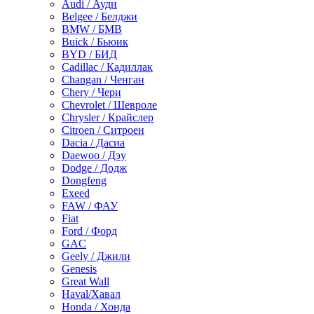
Audi / Ауди
Belgee / Белджи
BMW / БМВ
Buick / Бьюик
BYD / БИД
Cadillac / Кадиллак
Changan / Ченган
Chery / Чери
Chevrolet / Шевроле
Chrysler / Крайслер
Citroen / Ситроен
Dacia / Дасиа
Daewoo / Дэу
Dodge / Додж
Dongfeng
Exeed
FAW / ФАУ
Fiat
Ford / Форд
GAC
Geely / Джили
Genesis
Great Wall
Haval/Хавал
Honda / Хонда