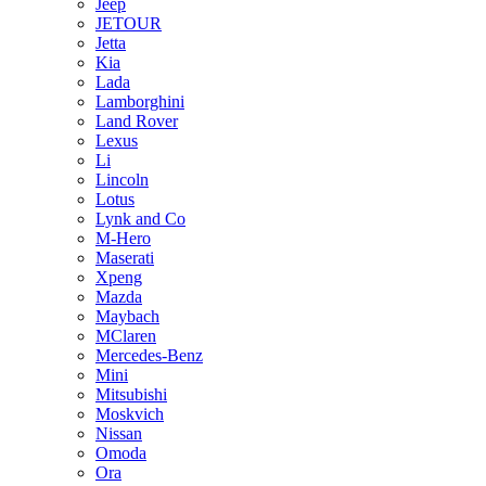
Jeep
JETOUR
Jetta
Kia
Lada
Lamborghini
Land Rover
Lexus
Li
Lincoln
Lotus
Lynk and Co
M-Hero
Maserati
Xpeng
Mazda
Maybach
MClaren
Mercedes-Benz
Mini
Mitsubishi
Moskvich
Nissan
Omoda
Ora