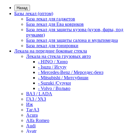
Назад
Базы лекал (оптом)
База лекал для гаджетов
База лекал для Ева ковриков
База лекал для защиты кузова (кузов, фары, под
ручками)
База лекал для защиты салона и мультимедиа
База лекал для тонировки
Лекала на передние боковые стекла
Лекала на стекла грузовых авто
- HINO / Хино
- Isuzu / Исузу
- Mercedes-Benz / Мерседес-бенз
- Mitsubishi / Митсубиши
- Suzuki /Сузуки
- Volvo / Вольво
ВАЗ / LADA
ГАЗ / УАЗ
Иж
ТагАЗ
Acura
Alfa Romeo
Audi
Avatr