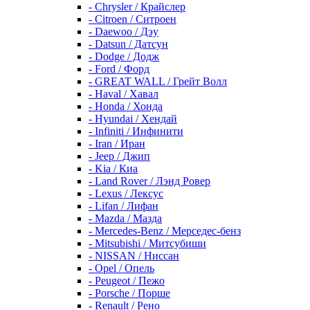
- Chrysler / Крайслер
- Citroen / Ситроен
- Daewoo / Дэу
- Datsun / Датсун
- Dodge / Додж
- Ford / Форд
- GREAT WALL / Грейт Волл
- Haval / Хавал
- Honda / Хонда
- Hyundai / Хендай
- Infiniti / Инфинити
- Iran / Иран
- Jeep / Джип
- Kia / Киа
- Land Rover / Лэнд Ровер
- Lexus / Лексус
- Lifan / Лифан
- Mazda / Мазда
- Mercedes-Benz / Мерседес-бенз
- Mitsubishi / Митсубиши
- NISSAN / Ниссан
- Opel / Опель
- Peugeot / Пежо
- Porsche / Порше
- Renault / Рено