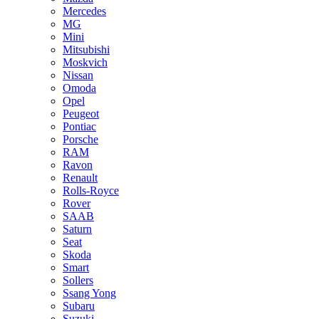
Mercedes
MG
Mini
Mitsubishi
Moskvich
Nissan
Omoda
Opel
Peugeot
Pontiac
Porsche
RAM
Ravon
Renault
Rolls-Royce
Rover
SAAB
Saturn
Seat
Skoda
Smart
Sollers
Ssang Yong
Subaru
Suzuki