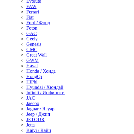
Evolute
FAW
Ferrari
Fiat
Ford / Форд
Foton
GAC
Geely
Genesis
GMC
Great Wall
GWM
Haval
Honda / Хонда
HongQi
HiPhi
Hyundai / Хюндай
Infiniti / Инфинити
JAC
Jaecoo
Jaguar / Ягуар
Jeep / Джип
JETOUR
Jetta
Kaiyi / Кайи