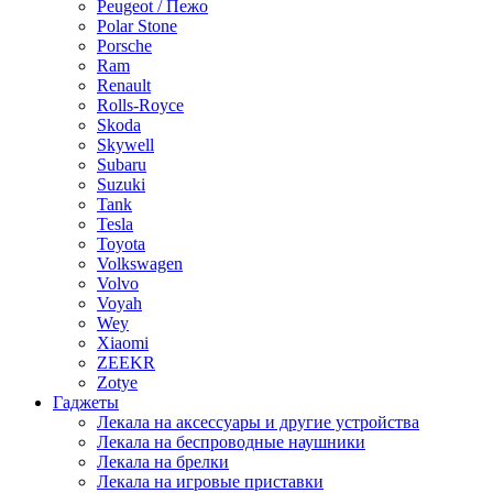
Peugeot / Пежо
Polar Stone
Porsche
Ram
Renault
Rolls-Royce
Skoda
Skywell
Subaru
Suzuki
Tank
Tesla
Toyota
Volkswagen
Volvo
Voyah
Wey
Xiaomi
ZEEKR
Zotye
Гаджеты
Лекала на аксессуары и другие устройства
Лекала на беспроводные наушники
Лекала на брелки
Лекала на игровые приставки