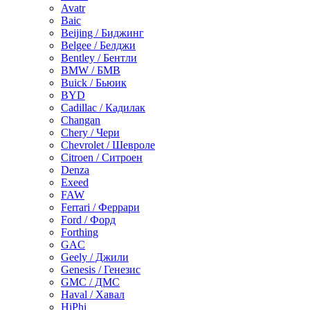
Avatr
Baic
Beijing / Биджинг
Belgee / Белджи
Bentley / Бентли
BMW / БМВ
Buick / Бьюик
BYD
Cadillac / Кадилак
Changan
Chery / Чери
Chevrolet / Шевроле
Citroen / Ситроен
Denza
Exeed
FAW
Ferrari / Феррари
Ford / Форд
Forthing
GAC
Geely / Джили
Genesis / Генезис
GMC / ДМС
Haval / Хавал
HiPhi