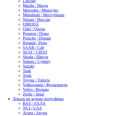
Lincoln
Mazda / Мазда
Mercedes / Мерседес
Mitsubishi / Митсубиши
Nissan / Ниссан
OMODA
Opel / Опель
Peugeot / Пежо
Porsche / Порше
Renault / Рено
SAAB / Саб
SEAT / СИАТ
Skoda / Шкода
Subaru / Субару
Suzuki
Tank
Tesla
Toyota / Тойота
Volkswagen / Фольцваген
Volvo / Вольво
Zeekr / Зикр
Лекала на задние полусферы
ВАЗ / ЛАДА
УАЗ / UAZ
Acura / Акура