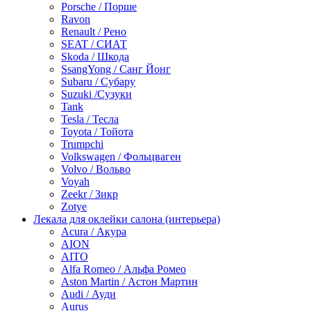
Porsche / Порше
Ravon
Renault / Рено
SEAT / СИАТ
Skoda / Шкода
SsangYong / Санг Йонг
Subaru / Субару
Suzuki /Сузуки
Tank
Tesla / Тесла
Toyota / Тойота
Trumpchi
Volkswagen / Фольцваген
Volvo / Вольво
Voyah
Zeekr / Зикр
Zotye
Лекала для оклейки салона (интерьера)
Acura / Акура
AION
AITO
Alfa Romeo / Альфа Ромео
Aston Martin / Астон Мартин
Audi / Ауди
Aurus