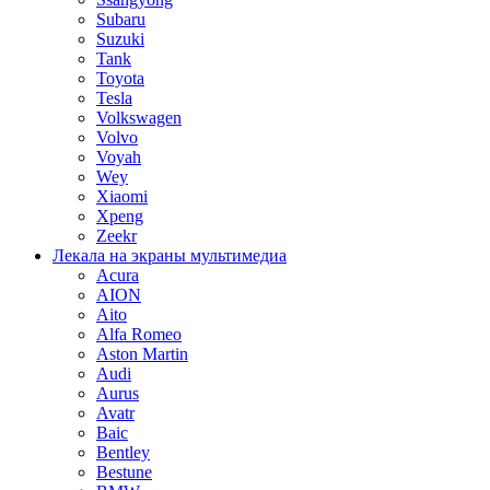
Subaru
Suzuki
Tank
Toyota
Tesla
Volkswagen
Volvo
Voyah
Wey
Xiaomi
Xpeng
Zeekr
Лекала на экраны мультимедиа
Acura
AION
Aito
Alfa Romeo
Aston Martin
Audi
Aurus
Avatr
Baic
Bentley
Bestune