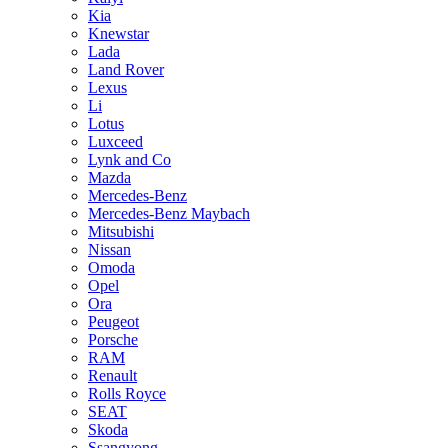
Kia
Knewstar
Lada
Land Rover
Lexus
Li
Lotus
Luxceed
Lynk and Co
Mazda
Mercedes-Benz
Mercedes-Benz Maybach
Mitsubishi
Nissan
Omoda
Opel
Ora
Peugeot
Porsche
RAM
Renault
Rolls Royce
SEAT
Skoda
Ssangyong