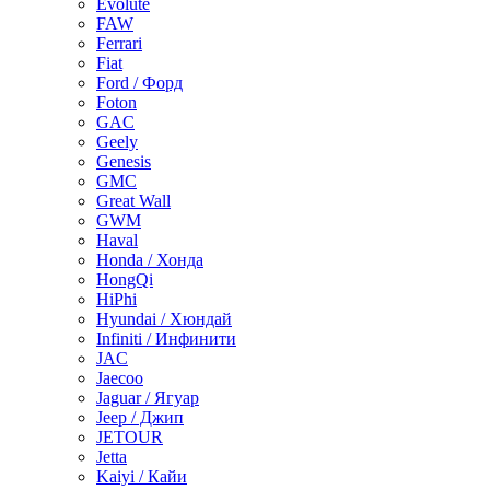
Evolute
FAW
Ferrari
Fiat
Ford / Форд
Foton
GAC
Geely
Genesis
GMC
Great Wall
GWM
Haval
Honda / Хонда
HongQi
HiPhi
Hyundai / Хюндай
Infiniti / Инфинити
JAC
Jaecoo
Jaguar / Ягуар
Jeep / Джип
JETOUR
Jetta
Kaiyi / Кайи