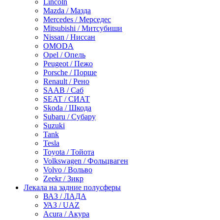
Lincoln
Mazda / Мазда
Mercedes / Мерседес
Mitsubishi / Митсубиши
Nissan / Ниссан
OMODA
Opel / Опель
Peugeot / Пежо
Porsche / Порше
Renault / Рено
SAAB / Саб
SEAT / СИАТ
Skoda / Шкода
Subaru / Субару
Suzuki
Tank
Tesla
Toyota / Тойота
Volkswagen / Фольцваген
Volvo / Вольво
Zeekr / Зикр
Лекала на задние полусферы
ВАЗ / ЛАДА
УАЗ / UAZ
Acura / Акура