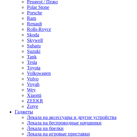
Peugeot / Пежо
Polar Stone
Porsche
Ram
Renault
Rolls-Royce
Skoda
Skywell
Subaru
Suzuki
Tank
Tesla
Toyota
Volkswagen
Volvo
Voyah
Wey
Xiaomi
ZEEKR
Zotye
Гаджеты
Лекала на аксессуары и другие устройства
Лекала на беспроводные наушники
Лекала на брелки
Лекала на игровые приставки