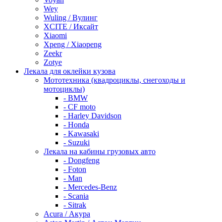
Wey
Wuling / Вулинг
XCITE / Иксайт
Xiaomi
Xpeng / Xiaopeng
Zeekr
Zotye
Лекала для оклейки кузова
Мототехника (квадроциклы, снегоходы и
мотоциклы)
- BMW
- CF moto
- Harley Davidson
- Honda
- Kawasaki
- Suzuki
Лекала на кабины грузовых авто
- Dongfeng
- Foton
- Man
- Mercedes-Benz
- Scania
- Sitrak
Acura / Акура