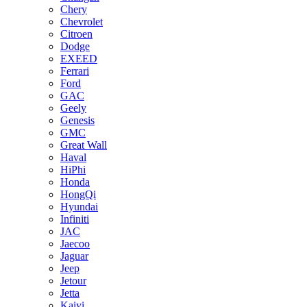
Chery
Chevrolet
Citroen
Dodge
EXEED
Ferrari
Ford
GAC
Geely
Genesis
GMC
Great Wall
Haval
HiPhi
Honda
HongQi
Hyundai
Infiniti
JAC
Jaecoo
Jaguar
Jeep
Jetour
Jetta
Kaiyi