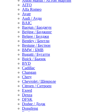
Aston Martin / Астон Мартин
AITO
Alfa Romeo
Avatr
Audi / Ауди
BAIC
Baojun / Баоджун
Beijing / Биджинг
Belgee / Белджи
Bentley / Бентли
Bestune / Бестюн
BMW / БМВ
Bugatti / Бугатти
Buick / Бьюик
BYD
Cadillac
Changan
Chery
Chevrolet / Шевроле
Citroen / Ситроен
Exeed
Denza
DFSK
Dodge / Додж
Dongfeng