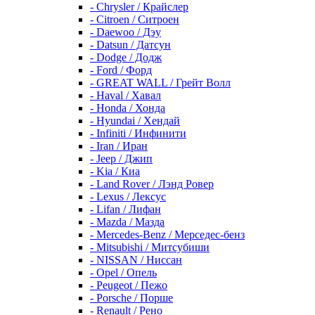
- Chrysler / Крайслер
- Citroen / Ситроен
- Daewoo / Дэу
- Datsun / Датсун
- Dodge / Додж
- Ford / Форд
- GREAT WALL / Грейт Волл
- Haval / Хавал
- Honda / Хонда
- Hyundai / Хендай
- Infiniti / Инфинити
- Iran / Иран
- Jeep / Джип
- Kia / Киа
- Land Rover / Лэнд Ровер
- Lexus / Лексус
- Lifan / Лифан
- Mazda / Мазда
- Mercedes-Benz / Мерседес-бенз
- Mitsubishi / Митсубиши
- NISSAN / Ниссан
- Opel / Опель
- Peugeot / Пежо
- Porsche / Порше
- Renault / Рено