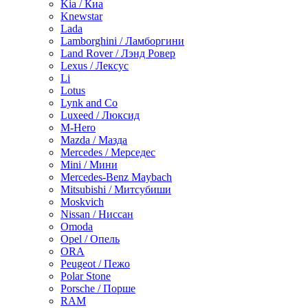
Kia / Киа
Knewstar
Lada
Lamborghini / Ламборгини
Land Rover / Лэнд Ровер
Lexus / Лексус
Li
Lotus
Lynk and Co
Luxeed / Люксид
M-Hero
Mazda / Мазда
Mercedes / Мерседес
Mini / Мини
Mercedes-Benz Maybach
Mitsubishi / Митсубиши
Moskvich
Nissan / Ниссан
Omoda
Opel / Опель
ORA
Peugeot / Пежо
Polar Stone
Porsche / Порше
RAM