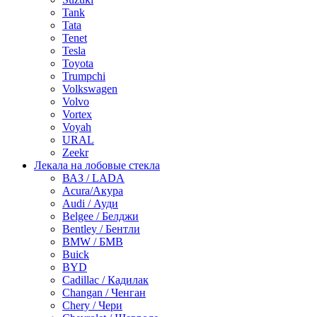
Tank
Tata
Tenet
Tesla
Toyota
Trumpchi
Volkswagen
Volvo
Vortex
Voyah
URAL
Zeekr
Лекала на лобовые стекла
ВАЗ / LADA
Acura/Акура
Audi / Ауди
Belgee / Белджи
Bentley / Бентли
BMW / БМВ
Buick
BYD
Cadillac / Кадилак
Changan / Ченган
Chery / Чери