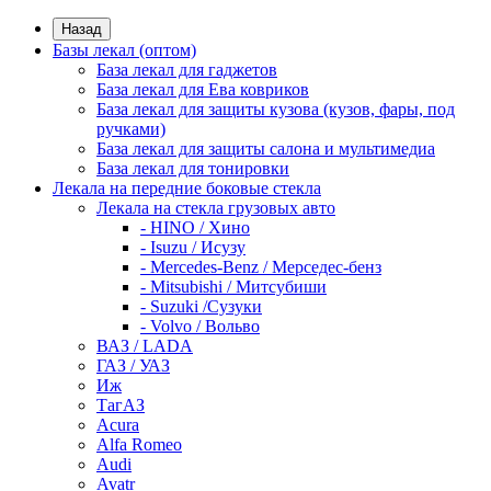
Назад
Базы лекал (оптом)
База лекал для гаджетов
База лекал для Ева ковриков
База лекал для защиты кузова (кузов, фары, под
ручками)
База лекал для защиты салона и мультимедиа
База лекал для тонировки
Лекала на передние боковые стекла
Лекала на стекла грузовых авто
- HINO / Хино
- Isuzu / Исузу
- Mercedes-Benz / Мерседес-бенз
- Mitsubishi / Митсубиши
- Suzuki /Сузуки
- Volvo / Вольво
ВАЗ / LADA
ГАЗ / УАЗ
Иж
ТагАЗ
Acura
Alfa Romeo
Audi
Avatr