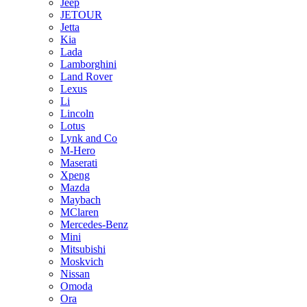
Jeep
JETOUR
Jetta
Kia
Lada
Lamborghini
Land Rover
Lexus
Li
Lincoln
Lotus
Lynk and Co
M-Hero
Maserati
Xpeng
Mazda
Maybach
MClaren
Mercedes-Benz
Mini
Mitsubishi
Moskvich
Nissan
Omoda
Ora