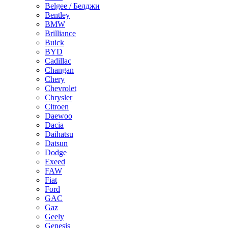
Belgee / Белджи
Bentley
BMW
Brilliance
Buick
BYD
Cadillac
Changan
Chery
Chevrolet
Chrysler
Citroen
Daewoo
Dacia
Daihatsu
Datsun
Dodge
Exeed
FAW
Fiat
Ford
GAC
Gaz
Geely
Genesis