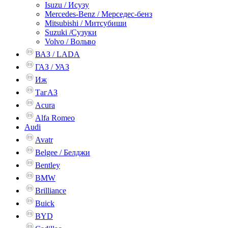
Isuzu / Исузу
Mercedes-Benz / Мерседес-бенз
Mitsubishi / Митсубиши
Suzuki /Сузуки
Volvo / Вольво
ВАЗ / LADA
ГАЗ / УАЗ
Иж
ТагАЗ
Acura
Alfa Romeo
Audi
Avatr
Belgee / Белджи
Bentley
BMW
Brilliance
Buick
BYD