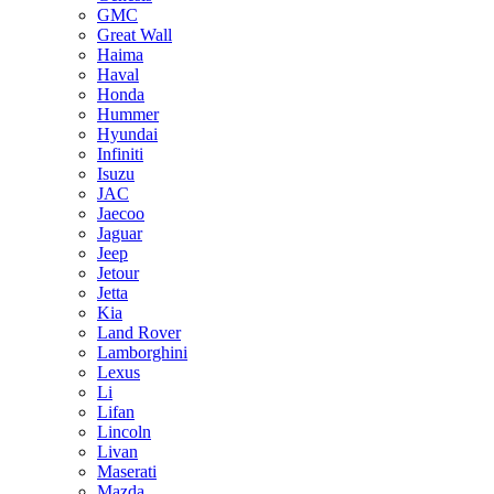
GMC
Great Wall
Haima
Haval
Honda
Hummer
Hyundai
Infiniti
Isuzu
JAC
Jaecoo
Jaguar
Jeep
Jetour
Jetta
Kia
Land Rover
Lamborghini
Lexus
Li
Lifan
Lincoln
Livan
Maserati
Mazda