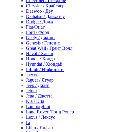
Chevrolet / Шевроле
Chrysler / Крайслер
Daewoo / Дэу
Daihatsu / Дайхатсу
Dodge / Додж
Fiat/Фиат
Ford / Форд
Geely / Джили
Genesis / Генезис
Great Wall / Грейт Волл
Haval / Хавал
Honda / Хонда
Hyundai / Хюндай
Infiniti / Инфинити
Jaecoo
Jaguar / Ягуар
Jeep / Джип
Jetour
Jetta / Джетта
Kia / Киа
Lamborghini
Land Rover /Лэнд Ровер
Lexus / Лексус
Li
Lifan / Лифан