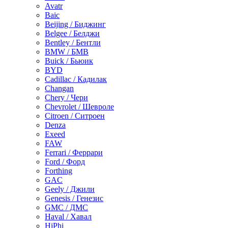
Avatr
Baic
Beijing / Биджинг
Belgee / Белджи
Bentley / Бентли
BMW / БМВ
Buick / Бьюик
BYD
Cadillac / Кадилак
Changan
Chery / Чери
Chevrolet / Шевроле
Citroen / Ситроен
Denza
Exeed
FAW
Ferrari / Феррари
Ford / Форд
Forthing
GAC
Geely / Джили
Genesis / Генезис
GMC / ДМС
Haval / Хавал
HiPhi