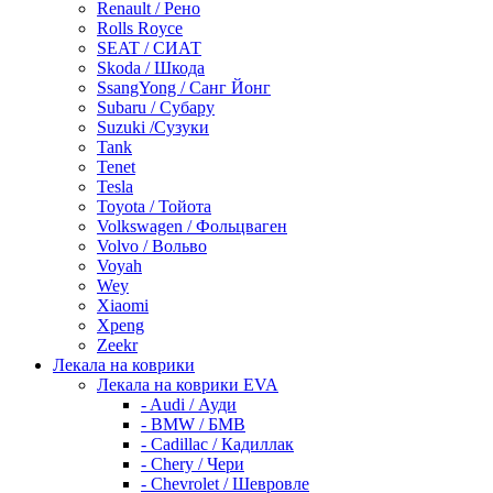
Renault / Рено
Rolls Royce
SEAT / СИАТ
Skoda / Шкода
SsangYong / Санг Йонг
Subaru / Субару
Suzuki /Сузуки
Tank
Tenet
Tesla
Toyota / Тойота
Volkswagen / Фольцваген
Volvo / Вольво
Voyah
Wey
Xiaomi
Xpeng
Zeekr
Лекала на коврики
Лекала на коврики EVA
- Audi / Ауди
- BMW / БМВ
- Cadillac / Кадиллак
- Chery / Чери
- Chevrolet / Шевровле