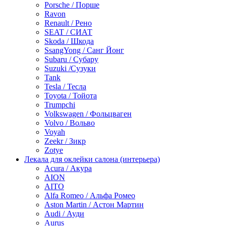
Porsche / Порше
Ravon
Renault / Рено
SEAT / СИАТ
Skoda / Шкода
SsangYong / Санг Йонг
Subaru / Субару
Suzuki /Сузуки
Tank
Tesla / Тесла
Toyota / Тойота
Trumpchi
Volkswagen / Фольцваген
Volvo / Вольво
Voyah
Zeekr / Зикр
Zotye
Лекала для оклейки салона (интерьера)
Acura / Акура
AION
AITO
Alfa Romeo / Альфа Ромео
Aston Martin / Астон Мартин
Audi / Ауди
Aurus