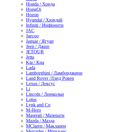
Honda / Хонда
HongQi
Hozon
Hyundai / Хюндай
Infiniti / Инфинити
JAC
Jaecoo
Jaguar / Ягуар
Jeep / Джип
JETOUR
Jetta
Kia / Киа
Lada
Lamborghini / Ламборджини
Land Rover /Лэнд Ровер
Lexus / Лексус
Li
Lincoln / Линкольн
Lotus
Lynk and Co
M-Hero
Maserati / Мазерати
Mazda / Мазда
MClaren / Макларен
Mercedes / Мерседес