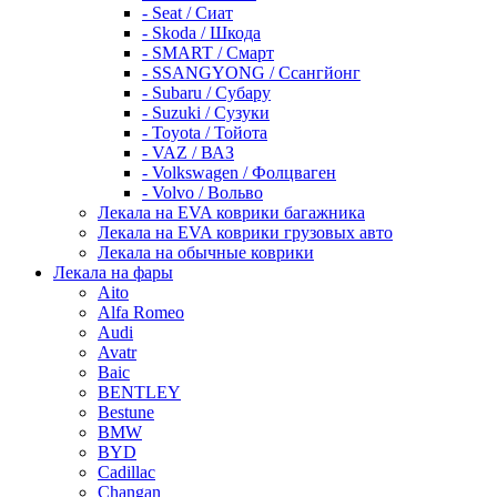
- Seat / Сиат
- Skoda / Шкода
- SMART / Смарт
- SSANGYONG / Ссангйонг
- Subaru / Субару
- Suzuki / Сузуки
- Toyota / Тойота
- VAZ / ВАЗ
- Volkswagen / Фолцваген
- Volvo / Вольво
Лекала на EVA коврики багажника
Лекала на EVA коврики грузовых авто
Лекала на обычные коврики
Лекала на фары
Aito
Alfa Romeo
Audi
Avatr
Baic
BENTLEY
Bestune
BMW
BYD
Cadillac
Changan