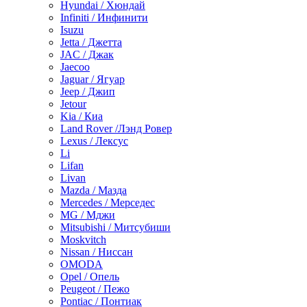
Hyundai / Хюндай
Infiniti / Инфинити
Isuzu
Jetta / Джетта
JAC / Джак
Jaecoo
Jaguar / Ягуар
Jeep / Джип
Jetour
Kia / Киа
Land Rover /Лэнд Ровер
Lexus / Лексус
Li
Lifan
Livan
Mazda / Мазда
Mercedes / Мерседес
MG / Мджи
Mitsubishi / Митсубиши
Moskvitch
Nissan / Ниссан
OMODA
Opel / Опель
Peugeot / Пежо
Pontiac / Понтиак