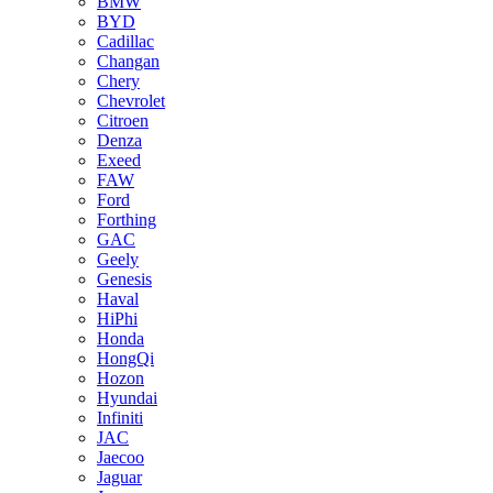
BMW
BYD
Cadillac
Changan
Chery
Chevrolet
Citroen
Denza
Exeed
FAW
Ford
Forthing
GAC
Geely
Genesis
Haval
HiPhi
Honda
HongQi
Hozon
Hyundai
Infiniti
JAC
Jaecoo
Jaguar