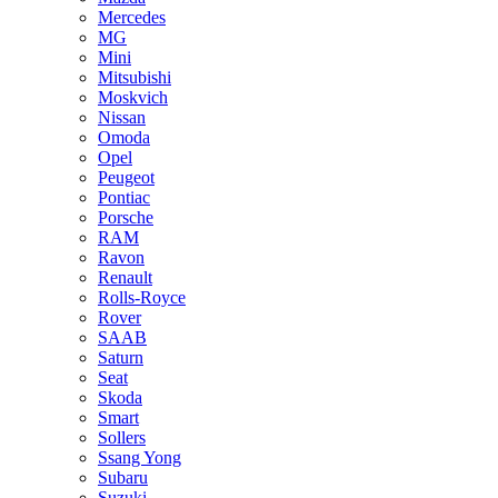
Mercedes
MG
Mini
Mitsubishi
Moskvich
Nissan
Omoda
Opel
Peugeot
Pontiac
Porsche
RAM
Ravon
Renault
Rolls-Royce
Rover
SAAB
Saturn
Seat
Skoda
Smart
Sollers
Ssang Yong
Subaru
Suzuki