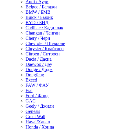
Audi / Ауди
Belgee / Белджи
BMW / БМВ
Buick / Бьюик
BYD / БИД
Cadillac / Кадиллак
Changan / Ченган
Chery / Чери
Chevrolet / Шевроле
Chrysler / Крайслер
Citroen / Ситроен
Dacia / Дасиа
Daewoo / Дэу
Dodge / Додж
Dongfeng
Exeed
FAW / ФАУ
Fiat
Ford / Форд
GAC
Geely / Джили
Genesis
Great Wall
Haval/Хавал
Honda / Хонда