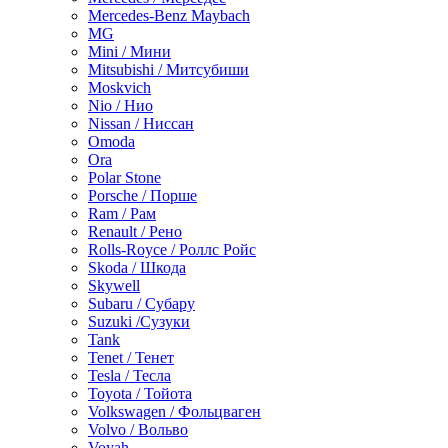
Mercedes-Benz Maybach
MG
Mini / Мини
Mitsubishi / Митсубиши
Moskvich
Nio / Нио
Nissan / Ниссан
Omoda
Ora
Polar Stone
Porsche / Порше
Ram / Рам
Renault / Рено
Rolls-Royce / Роллс Ройс
Skoda / Шкода
Skywell
Subaru / Субару
Suzuki /Сузуки
Tank
Tenet / Тенет
Tesla / Тесла
Toyota / Тойота
Volkswagen / Фольцваген
Volvo / Вольво
Voyah