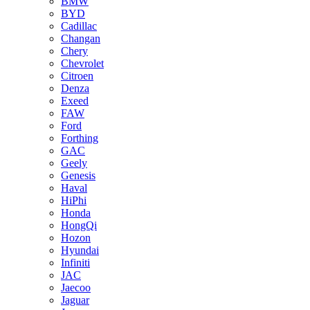
BMW
BYD
Cadillac
Changan
Chery
Chevrolet
Citroen
Denza
Exeed
FAW
Ford
Forthing
GAC
Geely
Genesis
Haval
HiPhi
Honda
HongQi
Hozon
Hyundai
Infiniti
JAC
Jaecoo
Jaguar