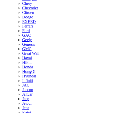
Chery
Chevrolet
Citroen
Dodge
EXEED
Ferrari
Ford
GAC
Geely
Genesis
GMC
Great Wall
Haval
HiPhi
Honda
HongQi
Hyundai
Infiniti
JAC
Jaecoo
Jaguar
Jeep
Jetour
Jetta
Kaiyi