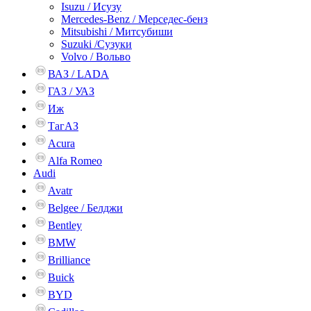
Isuzu / Исузу
Mercedes-Benz / Мерседес-бенз
Mitsubishi / Митсубиши
Suzuki /Сузуки
Volvo / Вольво
ВАЗ / LADA
ГАЗ / УАЗ
Иж
ТагАЗ
Acura
Alfa Romeo
Audi
Avatr
Belgee / Белджи
Bentley
BMW
Brilliance
Buick
BYD