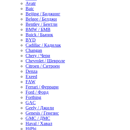
Avatr
Baic
Beijing / Биджинг
Belgee / Белджи
Bentley / Бентли
BMW / БМВ
Buick / Бьюик
BYD
Cadillac / Кадилак
Changan
Chery / Чери
Chevrolet / Шевроле
Citroen / Ситроен
Denza
Exeed
FAW
Ferrari / Феррари
Ford / Форд
Forthing
GAC
Geely / Джили
Genesis / Генезис
GMC / ДМС
Haval / Хавал
HiPhi