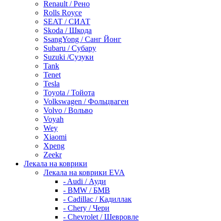
Renault / Рено
Rolls Royce
SEAT / СИАТ
Skoda / Шкода
SsangYong / Санг Йонг
Subaru / Субару
Suzuki /Сузуки
Tank
Tenet
Tesla
Toyota / Тойота
Volkswagen / Фольцваген
Volvo / Вольво
Voyah
Wey
Xiaomi
Xpeng
Zeekr
Лекала на коврики
Лекала на коврики EVA
- Audi / Ауди
- BMW / БМВ
- Cadillac / Кадиллак
- Chery / Чери
- Chevrolet / Шевровле