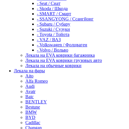
- Seat / Сиат
- Skoda / Шкода
- SMART / Смарт
- SSANGYONG / Ссангйонг
- Subaru / Субару
- Suzuki / Сузуки
- Toyota / Тойота
- VAZ / ВАЗ
- Volkswagen / Фолцваген
- Volvo / Вольво
Лекала на EVA коврики багажника
Лекала на EVA коврики грузовых авто
Лекала на обычные коврики
Лекала на фары
Aito
Alfa Romeo
Audi
Avatr
Baic
BENTLEY
Bestune
BMW
BYD
Cadillac
Changan