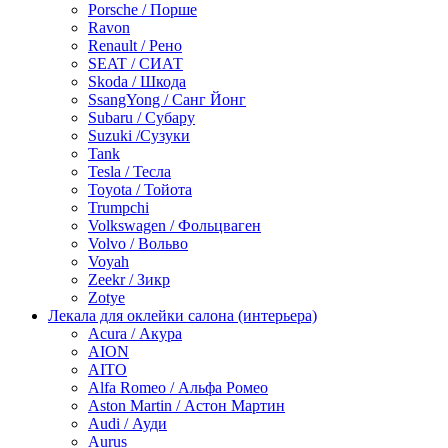
Porsche / Порше
Ravon
Renault / Рено
SEAT / СИАТ
Skoda / Шкода
SsangYong / Санг Йонг
Subaru / Субару
Suzuki /Сузуки
Tank
Tesla / Тесла
Toyota / Тойота
Trumpchi
Volkswagen / Фольцваген
Volvo / Вольво
Voyah
Zeekr / Зикр
Zotye
Лекала для оклейки салона (интерьера)
Acura / Акура
AION
AITO
Alfa Romeo / Альфа Ромео
Aston Martin / Астон Мартин
Audi / Ауди
Aurus