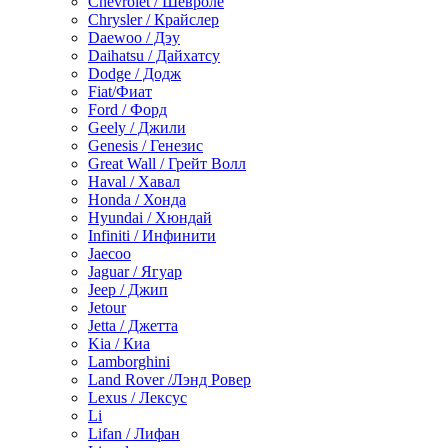
Chevrolet / Шевроле
Chrysler / Крайслер
Daewoo / Дэу
Daihatsu / Дайхатсу
Dodge / Додж
Fiat/Фиат
Ford / Форд
Geely / Джили
Genesis / Генезис
Great Wall / Грейт Волл
Haval / Хавал
Honda / Хонда
Hyundai / Хюндай
Infiniti / Инфинити
Jaecoo
Jaguar / Ягуар
Jeep / Джип
Jetour
Jetta / Джетта
Kia / Киа
Lamborghini
Land Rover /Лэнд Ровер
Lexus / Лексус
Li
Lifan / Лифан