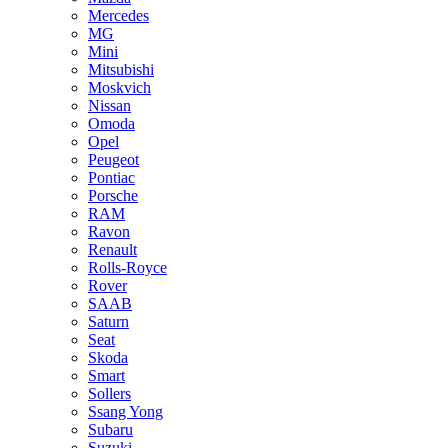
Mercedes
MG
Mini
Mitsubishi
Moskvich
Nissan
Omoda
Opel
Peugeot
Pontiac
Porsche
RAM
Ravon
Renault
Rolls-Royce
Rover
SAAB
Saturn
Seat
Skoda
Smart
Sollers
Ssang Yong
Subaru
Suzuki