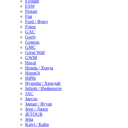
Evolute
FAW
Ferrari
Fiat
Ford / Форд
Foton
GAC
Geely
Genesis
GMC
Great Wall
GWM
Haval
Honda / Хонда
HongQi
HiPhi
Hyundai / Хюндай
Infiniti / Инфинити
JAC
Jaecoo
Jaguar / Ягуар
Jeep / Джип
JETOUR
Jetta
Kaiyi / Кайи