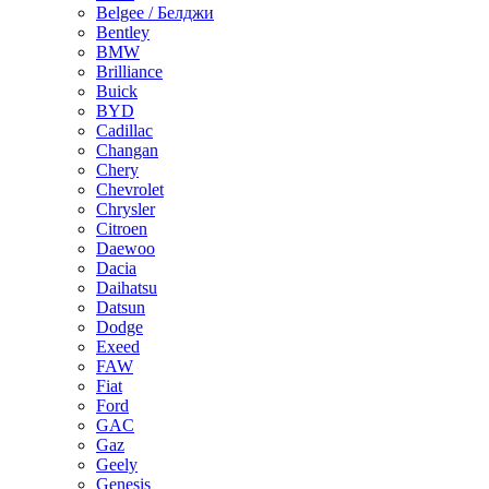
Belgee / Белджи
Bentley
BMW
Brilliance
Buick
BYD
Cadillac
Changan
Chery
Chevrolet
Chrysler
Citroen
Daewoo
Dacia
Daihatsu
Datsun
Dodge
Exeed
FAW
Fiat
Ford
GAC
Gaz
Geely
Genesis