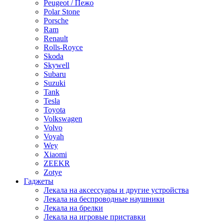
Peugeot / Пежо
Polar Stone
Porsche
Ram
Renault
Rolls-Royce
Skoda
Skywell
Subaru
Suzuki
Tank
Tesla
Toyota
Volkswagen
Volvo
Voyah
Wey
Xiaomi
ZEEKR
Zotye
Гаджеты
Лекала на аксессуары и другие устройства
Лекала на беспроводные наушники
Лекала на брелки
Лекала на игровые приставки