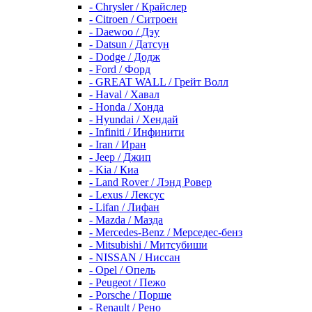
- Chrysler / Крайслер
- Citroen / Ситроен
- Daewoo / Дэу
- Datsun / Датсун
- Dodge / Додж
- Ford / Форд
- GREAT WALL / Грейт Волл
- Haval / Хавал
- Honda / Хонда
- Hyundai / Хендай
- Infiniti / Инфинити
- Iran / Иран
- Jeep / Джип
- Kia / Киа
- Land Rover / Лэнд Ровер
- Lexus / Лексус
- Lifan / Лифан
- Mazda / Мазда
- Mercedes-Benz / Мерседес-бенз
- Mitsubishi / Митсубиши
- NISSAN / Ниссан
- Opel / Опель
- Peugeot / Пежо
- Porsche / Порше
- Renault / Рено