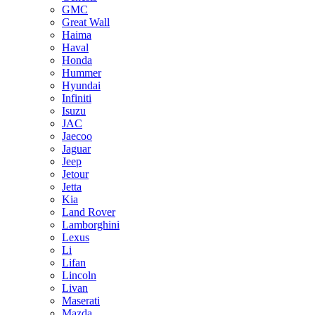
GMC
Great Wall
Haima
Haval
Honda
Hummer
Hyundai
Infiniti
Isuzu
JAC
Jaecoo
Jaguar
Jeep
Jetour
Jetta
Kia
Land Rover
Lamborghini
Lexus
Li
Lifan
Lincoln
Livan
Maserati
Mazda