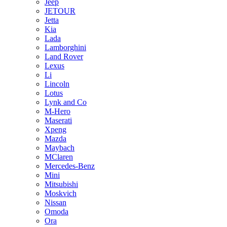
Jeep
JETOUR
Jetta
Kia
Lada
Lamborghini
Land Rover
Lexus
Li
Lincoln
Lotus
Lynk and Co
M-Hero
Maserati
Xpeng
Mazda
Maybach
MClaren
Mercedes-Benz
Mini
Mitsubishi
Moskvich
Nissan
Omoda
Ora