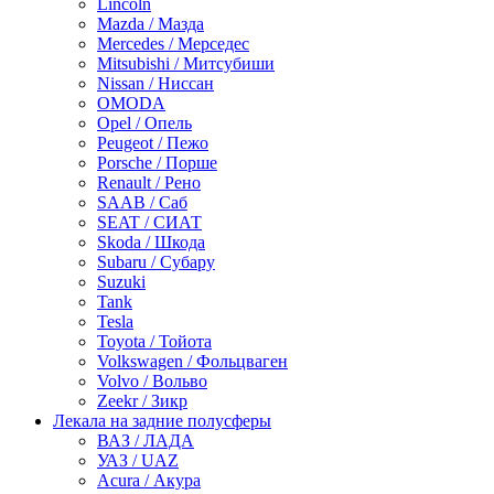
Lincoln
Mazda / Мазда
Mercedes / Мерседес
Mitsubishi / Митсубиши
Nissan / Ниссан
OMODA
Opel / Опель
Peugeot / Пежо
Porsche / Порше
Renault / Рено
SAAB / Саб
SEAT / СИАТ
Skoda / Шкода
Subaru / Субару
Suzuki
Tank
Tesla
Toyota / Тойота
Volkswagen / Фольцваген
Volvo / Вольво
Zeekr / Зикр
Лекала на задние полусферы
ВАЗ / ЛАДА
УАЗ / UAZ
Acura / Акура