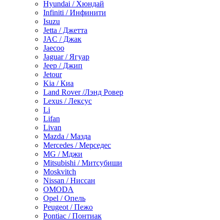
Hyundai / Хюндай
Infiniti / Инфинити
Isuzu
Jetta / Джетта
JAC / Джак
Jaecoo
Jaguar / Ягуар
Jeep / Джип
Jetour
Kia / Киа
Land Rover /Лэнд Ровер
Lexus / Лексус
Li
Lifan
Livan
Mazda / Мазда
Mercedes / Мерседес
MG / Мджи
Mitsubishi / Митсубиши
Moskvitch
Nissan / Ниссан
OMODA
Opel / Опель
Peugeot / Пежо
Pontiac / Понтиак