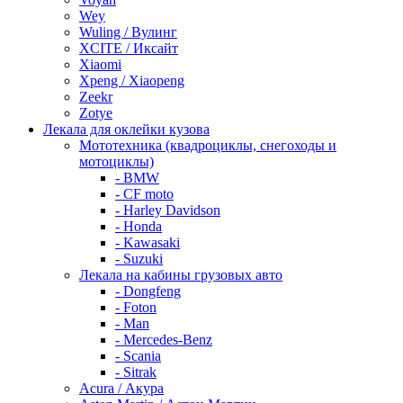
Wey
Wuling / Вулинг
XCITE / Иксайт
Xiaomi
Xpeng / Xiaopeng
Zeekr
Zotye
Лекала для оклейки кузова
Мототехника (квадроциклы, снегоходы и
мотоциклы)
- BMW
- CF moto
- Harley Davidson
- Honda
- Kawasaki
- Suzuki
Лекала на кабины грузовых авто
- Dongfeng
- Foton
- Man
- Mercedes-Benz
- Scania
- Sitrak
Acura / Акура