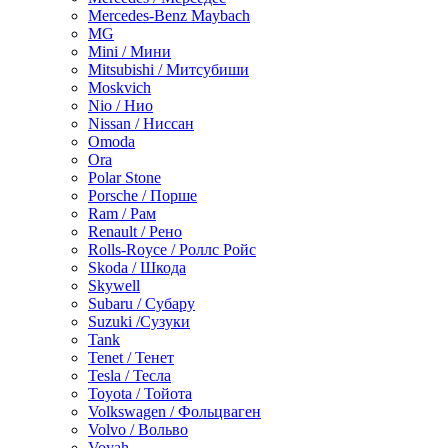
Mercedes-Benz Maybach
MG
Mini / Мини
Mitsubishi / Митсубиши
Moskvich
Nio / Нио
Nissan / Ниссан
Omoda
Ora
Polar Stone
Porsche / Порше
Ram / Рам
Renault / Рено
Rolls-Royce / Роллс Ройс
Skoda / Шкода
Skywell
Subaru / Субару
Suzuki /Сузуки
Tank
Tenet / Тенет
Tesla / Тесла
Toyota / Тойота
Volkswagen / Фольцваген
Volvo / Вольво
Voyah