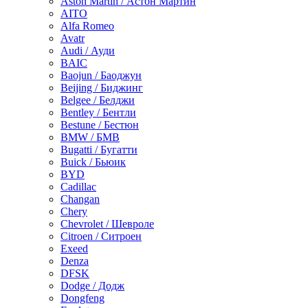
Aston Martin / Астон Мартин
AITO
Alfa Romeo
Avatr
Audi / Ауди
BAIC
Baojun / Баоджун
Beijing / Биджинг
Belgee / Белджи
Bentley / Бентли
Bestune / Бестюн
BMW / БМВ
Bugatti / Бугатти
Buick / Бьюик
BYD
Cadillac
Changan
Chery
Chevrolet / Шевроле
Citroen / Ситроен
Exeed
Denza
DFSK
Dodge / Додж
Dongfeng