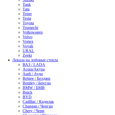
Tank
Tata
Tenet
Tesla
Toyota
Trumpchi
Volkswagen
Volvo
Vortex
Voyah
URAL
Zeekr
Лекала на лобовые стекла
ВАЗ / LADA
Acura/Акура
Audi / Ауди
Belgee / Белджи
Bentley / Бентли
BMW / БМВ
Buick
BYD
Cadillac / Кадилак
Changan / Ченган
Chery / Чери