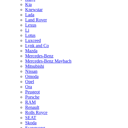
Kia
Knewstar
Lada
Land Rover
Lexus
Li
Lotus
Luxceed
Lynk and Co
Mazda
Mercedes-Benz
Mercedes-Benz Maybach
Mitsubishi
Nissan
Omoda
Opel
Ora
Peugeot
Porsche
RAM
Renault
Rolls Royce
SEAT
Skoda
Ssangyong