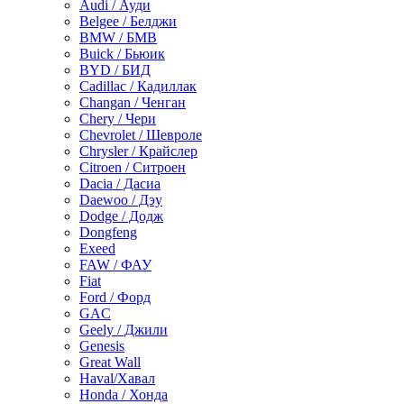
Audi / Ауди
Belgee / Белджи
BMW / БМВ
Buick / Бьюик
BYD / БИД
Cadillac / Кадиллак
Changan / Ченган
Chery / Чери
Chevrolet / Шевроле
Chrysler / Крайслер
Citroen / Ситроен
Dacia / Дасиа
Daewoo / Дэу
Dodge / Додж
Dongfeng
Exeed
FAW / ФАУ
Fiat
Ford / Форд
GAC
Geely / Джили
Genesis
Great Wall
Haval/Хавал
Honda / Хонда