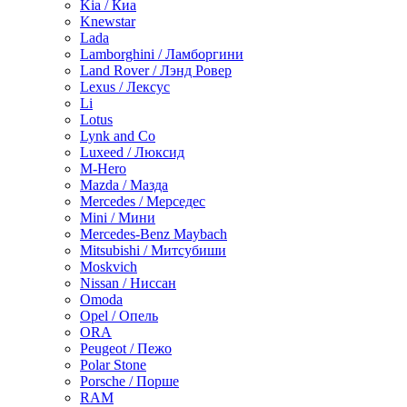
Kia / Киа
Knewstar
Lada
Lamborghini / Ламборгини
Land Rover / Лэнд Ровер
Lexus / Лексус
Li
Lotus
Lynk and Co
Luxeed / Люксид
M-Hero
Mazda / Мазда
Mercedes / Мерседес
Mini / Мини
Mercedes-Benz Maybach
Mitsubishi / Митсубиши
Moskvich
Nissan / Ниссан
Omoda
Opel / Опель
ORA
Peugeot / Пежо
Polar Stone
Porsche / Порше
RAM