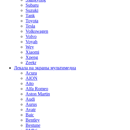
Subaru
Suzuki
Tank
Toyota
Tesla
Volkswagen
Volvo
Voyah
Wey
Xiaomi
Xpeng
Zeekr
Лекала на экраны мультимедиа
Acura
AION
Aito
Alfa Romeo
Aston Martin
Audi
Aurus
Avatr
Baic
Bentley
Bestune