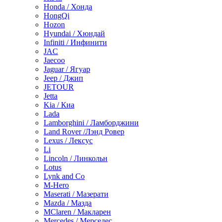
Honda / Хонда
HongQi
Hozon
Hyundai / Хюндай
Infiniti / Инфинити
JAC
Jaecoo
Jaguar / Ягуар
Jeep / Джип
JETOUR
Jetta
Kia / Киа
Lada
Lamborghini / Ламборджини
Land Rover /Лэнд Ровер
Lexus / Лексус
Li
Lincoln / Линкольн
Lotus
Lynk and Co
M-Hero
Maserati / Мазерати
Mazda / Мазда
MClaren / Макларен
Mercedes / Мерседес