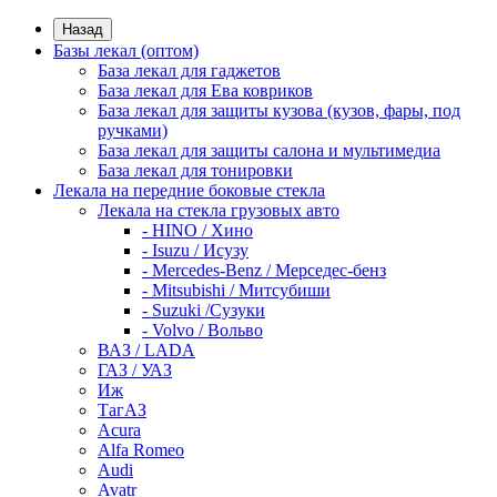
Назад
Базы лекал (оптом)
База лекал для гаджетов
База лекал для Ева ковриков
База лекал для защиты кузова (кузов, фары, под
ручками)
База лекал для защиты салона и мультимедиа
База лекал для тонировки
Лекала на передние боковые стекла
Лекала на стекла грузовых авто
- HINO / Хино
- Isuzu / Исузу
- Mercedes-Benz / Мерседес-бенз
- Mitsubishi / Митсубиши
- Suzuki /Сузуки
- Volvo / Вольво
ВАЗ / LADA
ГАЗ / УАЗ
Иж
ТагАЗ
Acura
Alfa Romeo
Audi
Avatr