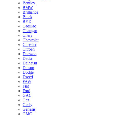
Bentley
BMW
Brilliance
Buick
BYD
Cadillac
Changan
Chery
Chevrolet
Chrysler
Citroen
Daewoo
Dacia
Daihatsu
Datsun
Dodge
Exeed
FAW
Fiat
Ford
GAC
Gaz
Geely
Genesis
GMC