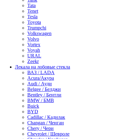
Tata
Tenet
Tesla
Toyota
Trumpchi
Volkswagen
Volvo
Vortex
Voyah
URAL
Zeekr
Лекала на лобовые стекла
ВАЗ / LADA
Acura/Акура
Audi / Ауди
Belgee / Белджи
Bentley / Бентли
BMW / БМВ
Buick
BYD
Cadillac / Кадилак
Changan / Ченган
Chery / Чери
Chevrolet / Шевроле