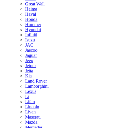
Great Wall
Haima
Haval
Honda
Hummer
Hyundai
Infiniti
Isuzu
JAC
Jaecoo
Jaguar
Jeep
Jetour
Jetta
Kia
Land Rover
Lamborghini
Lexus
Li
Lifan
Lincoln
Livan
Maserati
Mazda
Mercedes