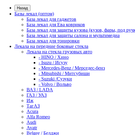
Назад
Базы лекал (оптом)
База лекал для гаджетов
База лекал для Ева ковриков
База лекал для защиты кузова (кузов, фары, под руч
База лекал для защиты салона и мультимедиа
База лекал для тонировки
Лекала на передние боковые стекла
Лекала на стекла грузовых авто
- HINO / Хино
- Isuzu / Исузу
- Mercedes-Benz / Мерседес-бенз
- Mitsubishi / Митсубиши
- Suzuki /Сузуки
- Volvo / Вольво
ВАЗ / LADA
ГАЗ / УАЗ
Иж
ТагАЗ
Acura
Alfa Romeo
Audi
Avatr
Belgee / Белджи