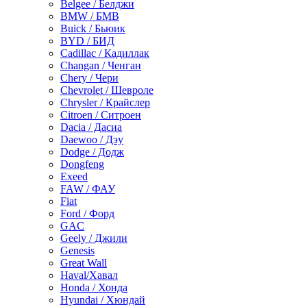
Belgee / Белджи
BMW / БМВ
Buick / Бьюик
BYD / БИД
Cadillac / Кадиллак
Changan / Ченган
Chery / Чери
Chevrolet / Шевроле
Chrysler / Крайслер
Citroen / Ситроен
Dacia / Дасиа
Daewoo / Дэу
Dodge / Додж
Dongfeng
Exeed
FAW / ФАУ
Fiat
Ford / Форд
GAC
Geely / Джили
Genesis
Great Wall
Haval/Хавал
Honda / Хонда
Hyundai / Хюндай