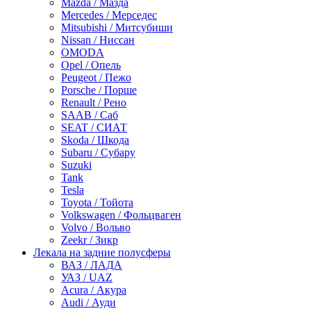
Mazda / Мазда
Mercedes / Мерседес
Mitsubishi / Митсубиши
Nissan / Ниссан
OMODA
Opel / Опель
Peugeot / Пежо
Porsche / Порше
Renault / Рено
SAAB / Саб
SEAT / СИАТ
Skoda / Шкода
Subaru / Субару
Suzuki
Tank
Tesla
Toyota / Тойота
Volkswagen / Фольцваген
Volvo / Вольво
Zeekr / Зикр
Лекала на задние полусферы
ВАЗ / ЛАДА
УАЗ / UAZ
Acura / Акура
Audi / Ауди