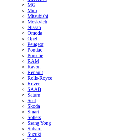
MG
Mini
Mitsubishi
Moskvich
Nissan
Omoda
Opel
Peugeot
Pontiac
Porsche
RAM
Ravon
Renault
Rolls-Royce
Rover
SAAB
Saturn
Seat
Skoda
Smart
Sollers
Ssang Yong
Subaru
Suzuki
Tank