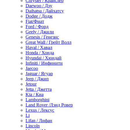
Chrysler / Крайслер
Daewoo / Дэу
Daihatsu / Дайхатсу
Dodge / Додж
Fiat/Фиат
Ford / Форд
Geely / Джили
Genesis / Генезис
Great Wall / Грейт Волл
Haval / Хавал
Honda / Хонда
Hyundai / Хюндай
Infiniti / Инфинити
Jaecoo
Jaguar / Ягуар
Jeep / Джип
Jetour
Jetta / Джетта
Kia / Киа
Lamborghini
Land Rover /Лэнд Ровер
Lexus / Лексус
Li
Lifan / Лифан
Lincoln