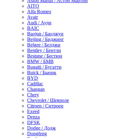
Aston Martin / Астон Мартин
AITO
Alfa Romeo
Avatr
Audi / Ауди
BAIC
Baojun / Баоджун
Beijing / Биджинг
Belgee / Белджи
Bentley / Бентли
Bestune / Бестюн
BMW / БМВ
Bugatti / Бугатти
Buick / Бьюик
BYD
Cadillac
Changan
Chery
Chevrolet / Шевроле
Citroen / Ситроен
Exeed
Denza
DFSK
Dodge / Додж
Dongfeng