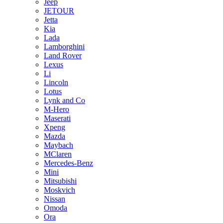
Jeep
JETOUR
Jetta
Kia
Lada
Lamborghini
Land Rover
Lexus
Li
Lincoln
Lotus
Lynk and Co
M-Hero
Maserati
Xpeng
Mazda
Maybach
MClaren
Mercedes-Benz
Mini
Mitsubishi
Moskvich
Nissan
Omoda
Ora