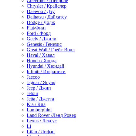
Chevrolet / Шевроле
Chrysler / Крайслер
Daewoo / Дэу
Daihatsu / Дайхатсу
Dodge / Додж
Fiat/Фиат
Ford / Форд
Geely / Джили
Genesis / Генезис
Great Wall / Грейт Волл
Haval / Хавал
Honda / Хонда
Hyundai / Хюндай
Infiniti / Инфинити
Jaecoo
Jaguar / Ягуар
Jeep / Джип
Jetour
Jetta / Джетта
Kia / Киа
Lamborghini
Land Rover /Лэнд Ровер
Lexus / Лексус
Li
Lifan / Лифан