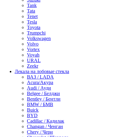
Tank
Tata
Tenet
Tesla
Toyota
Trumpchi
Volkswagen
Volvo
Vortex
Voyah
URAL
Zeekr
Лекала на лобовые стекла
ВАЗ / LADA
Acura/Акура
Audi / Ауди
Belgee / Белджи
Bentley / Бентли
BMW / БМВ
Buick
BYD
Cadillac / Кадилак
Changan / Ченган
Chery / Чери