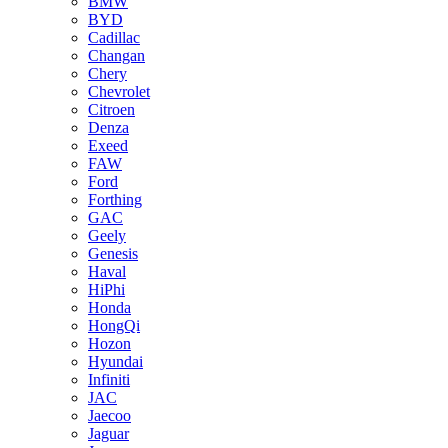
BMW
BYD
Cadillac
Changan
Chery
Chevrolet
Citroen
Denza
Exeed
FAW
Ford
Forthing
GAC
Geely
Genesis
Haval
HiPhi
Honda
HongQi
Hozon
Hyundai
Infiniti
JAC
Jaecoo
Jaguar