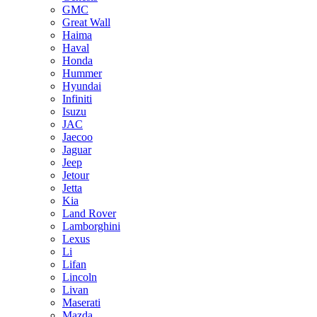
GMC
Great Wall
Haima
Haval
Honda
Hummer
Hyundai
Infiniti
Isuzu
JAC
Jaecoo
Jaguar
Jeep
Jetour
Jetta
Kia
Land Rover
Lamborghini
Lexus
Li
Lifan
Lincoln
Livan
Maserati
Mazda