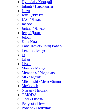
Hyundai / Хюндай
Infiniti / Инфинити
Isuzu
Jetta / Джетта
JAC / Джак
Jaecoo
Jaguar / Ягуар
Jeep / Джип
Jetour
Kia / Киа
Land Rover /Лэнд Ровер
Lexus / Лексус
Li
Lifan
Livan
Mazda / Мазда
Mercedes / Мерседес
MG / Мджи
Mitsubishi / Митсубиши
Moskvitch
Nissan / Ниссан
OMODA
Opel / Опель
Peugeot / Пежо
Pontiac / Понтиак