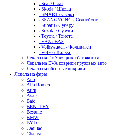
- Seat / Сиат
- Skoda / Шкода
- SMART / Смарт
- SSANGYONG / Ссангйонг
- Subaru / Субару
- Suzuki / Сузуки
- Toyota / Тойота
- VAZ / ВАЗ
- Volkswagen / Фолцваген
- Volvo / Вольво
Лекала на EVA коврики багажника
Лекала на EVA коврики грузовых авто
Лекала на обычные коврики
Лекала на фары
Aito
Alfa Romeo
Audi
Avatr
Baic
BENTLEY
Bestune
BMW
BYD
Cadillac
Changan