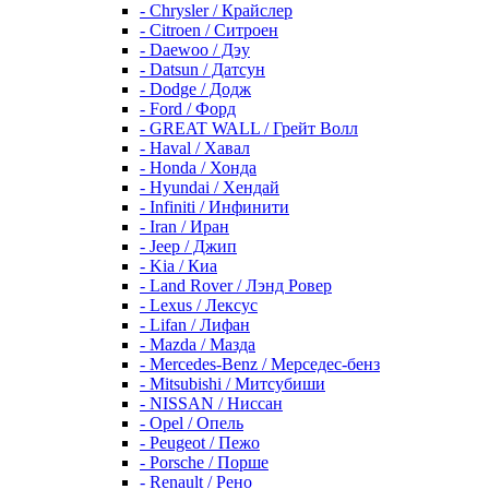
- Chrysler / Крайслер
- Citroen / Ситроен
- Daewoo / Дэу
- Datsun / Датсун
- Dodge / Додж
- Ford / Форд
- GREAT WALL / Грейт Волл
- Haval / Хавал
- Honda / Хонда
- Hyundai / Хендай
- Infiniti / Инфинити
- Iran / Иран
- Jeep / Джип
- Kia / Киа
- Land Rover / Лэнд Ровер
- Lexus / Лексус
- Lifan / Лифан
- Mazda / Мазда
- Mercedes-Benz / Мерседес-бенз
- Mitsubishi / Митсубиши
- NISSAN / Ниссан
- Opel / Опель
- Peugeot / Пежо
- Porsche / Порше
- Renault / Рено