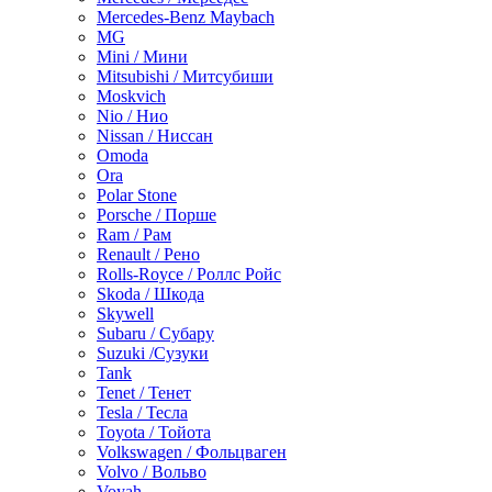
Mercedes-Benz Maybach
MG
Mini / Мини
Mitsubishi / Митсубиши
Moskvich
Nio / Нио
Nissan / Ниссан
Omoda
Ora
Polar Stone
Porsche / Порше
Ram / Рам
Renault / Рено
Rolls-Royce / Роллс Ройс
Skoda / Шкода
Skywell
Subaru / Субару
Suzuki /Сузуки
Tank
Tenet / Тенет
Tesla / Тесла
Toyota / Тойота
Volkswagen / Фольцваген
Volvo / Вольво
Voyah