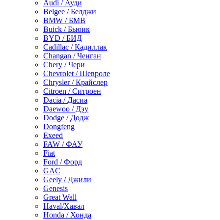
Audi / Ауди
Belgee / Белджи
BMW / БМВ
Buick / Бьюик
BYD / БИД
Cadillac / Кадиллак
Changan / Ченган
Chery / Чери
Chevrolet / Шевроле
Chrysler / Крайслер
Citroen / Ситроен
Dacia / Дасиа
Daewoo / Дэу
Dodge / Додж
Dongfeng
Exeed
FAW / ФАУ
Fiat
Ford / Форд
GAC
Geely / Джили
Genesis
Great Wall
Haval/Хавал
Honda / Хонда