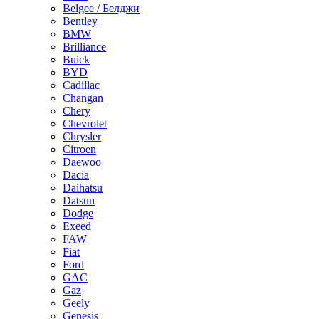
Belgee / Белджи
Bentley
BMW
Brilliance
Buick
BYD
Cadillac
Changan
Chery
Chevrolet
Chrysler
Citroen
Daewoo
Dacia
Daihatsu
Datsun
Dodge
Exeed
FAW
Fiat
Ford
GAC
Gaz
Geely
Genesis