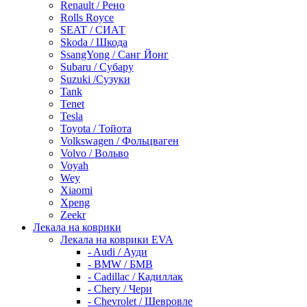
Renault / Рено
Rolls Royce
SEAT / СИАТ
Skoda / Шкода
SsangYong / Санг Йонг
Subaru / Субару
Suzuki /Сузуки
Tank
Tenet
Tesla
Toyota / Тойота
Volkswagen / Фольцваген
Volvo / Вольво
Voyah
Wey
Xiaomi
Xpeng
Zeekr
Лекала на коврики
Лекала на коврики EVA
- Audi / Ауди
- BMW / БМВ
- Cadillac / Кадиллак
- Chery / Чери
- Chevrolet / Шевровле