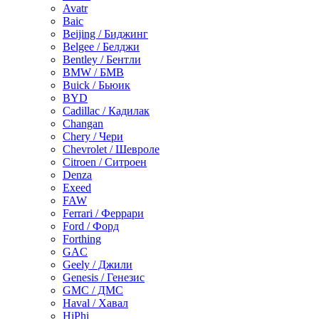
Avatr
Baic
Beijing / Биджинг
Belgee / Белджи
Bentley / Бентли
BMW / БМВ
Buick / Бьюик
BYD
Cadillac / Кадилак
Changan
Chery / Чери
Chevrolet / Шевроле
Citroen / Ситроен
Denza
Exeed
FAW
Ferrari / Феррари
Ford / Форд
Forthing
GAC
Geely / Джили
Genesis / Генезис
GMC / ДМС
Haval / Хавал
HiPhi