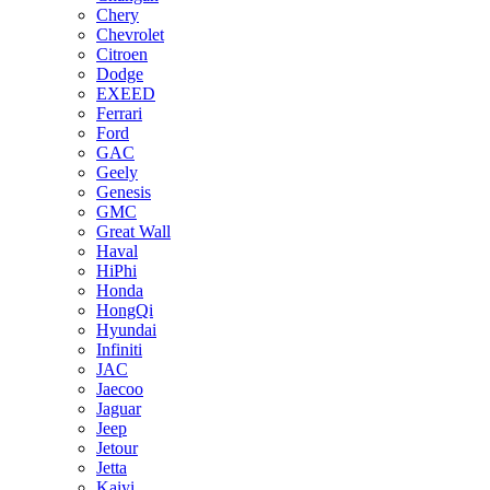
Chery
Chevrolet
Citroen
Dodge
EXEED
Ferrari
Ford
GAC
Geely
Genesis
GMC
Great Wall
Haval
HiPhi
Honda
HongQi
Hyundai
Infiniti
JAC
Jaecoo
Jaguar
Jeep
Jetour
Jetta
Kaiyi