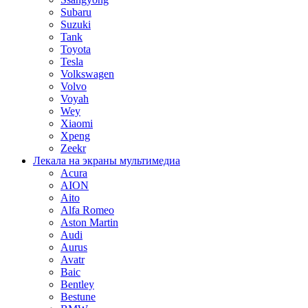
Subaru
Suzuki
Tank
Toyota
Tesla
Volkswagen
Volvo
Voyah
Wey
Xiaomi
Xpeng
Zeekr
Лекала на экраны мультимедиа
Acura
AION
Aito
Alfa Romeo
Aston Martin
Audi
Aurus
Avatr
Baic
Bentley
Bestune