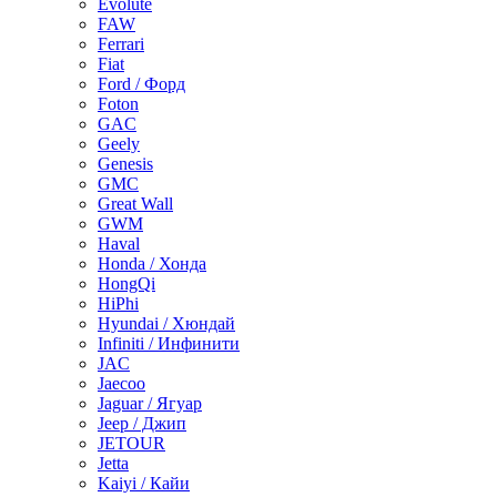
Evolute
FAW
Ferrari
Fiat
Ford / Форд
Foton
GAC
Geely
Genesis
GMC
Great Wall
GWM
Haval
Honda / Хонда
HongQi
HiPhi
Hyundai / Хюндай
Infiniti / Инфинити
JAC
Jaecoo
Jaguar / Ягуар
Jeep / Джип
JETOUR
Jetta
Kaiyi / Кайи