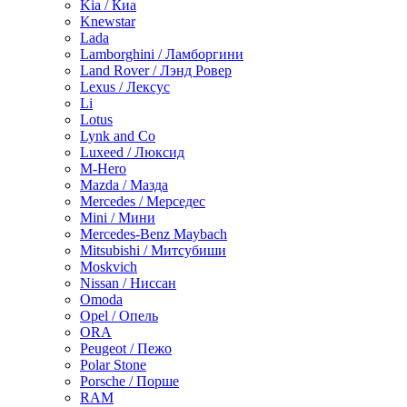
Kia / Киа
Knewstar
Lada
Lamborghini / Ламборгини
Land Rover / Лэнд Ровер
Lexus / Лексус
Li
Lotus
Lynk and Co
Luxeed / Люксид
M-Hero
Mazda / Мазда
Mercedes / Мерседес
Mini / Мини
Mercedes-Benz Maybach
Mitsubishi / Митсубиши
Moskvich
Nissan / Ниссан
Omoda
Opel / Опель
ORA
Peugeot / Пежо
Polar Stone
Porsche / Порше
RAM