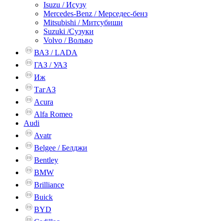
Isuzu / Исузу
Mercedes-Benz / Мерседес-бенз
Mitsubishi / Митсубиши
Suzuki /Сузуки
Volvo / Вольво
ВАЗ / LADA
ГАЗ / УАЗ
Иж
ТагАЗ
Acura
Alfa Romeo
Audi
Avatr
Belgee / Белджи
Bentley
BMW
Brilliance
Buick
BYD