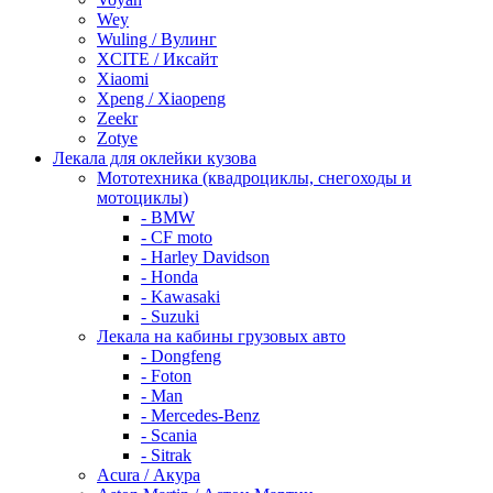
Wey
Wuling / Вулинг
XCITE / Иксайт
Xiaomi
Xpeng / Xiaopeng
Zeekr
Zotye
Лекала для оклейки кузова
Мототехника (квадроциклы, снегоходы и
мотоциклы)
- BMW
- CF moto
- Harley Davidson
- Honda
- Kawasaki
- Suzuki
Лекала на кабины грузовых авто
- Dongfeng
- Foton
- Man
- Mercedes-Benz
- Scania
- Sitrak
Acura / Акура