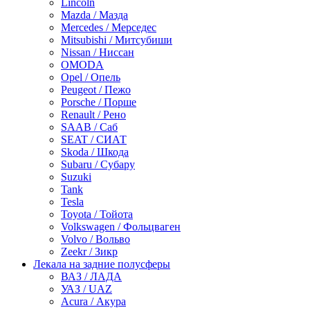
Lincoln
Mazda / Мазда
Mercedes / Мерседес
Mitsubishi / Митсубиши
Nissan / Ниссан
OMODA
Opel / Опель
Peugeot / Пежо
Porsche / Порше
Renault / Рено
SAAB / Саб
SEAT / СИАТ
Skoda / Шкода
Subaru / Субару
Suzuki
Tank
Tesla
Toyota / Тойота
Volkswagen / Фольцваген
Volvo / Вольво
Zeekr / Зикр
Лекала на задние полусферы
ВАЗ / ЛАДА
УАЗ / UAZ
Acura / Акура