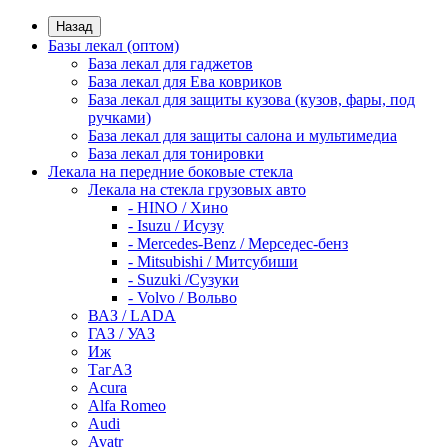
Назад
Базы лекал (оптом)
База лекал для гаджетов
База лекал для Ева ковриков
База лекал для защиты кузова (кузов, фары, под
ручками)
База лекал для защиты салона и мультимедиа
База лекал для тонировки
Лекала на передние боковые стекла
Лекала на стекла грузовых авто
- HINO / Хино
- Isuzu / Исузу
- Mercedes-Benz / Мерседес-бенз
- Mitsubishi / Митсубиши
- Suzuki /Сузуки
- Volvo / Вольво
ВАЗ / LADA
ГАЗ / УАЗ
Иж
ТагАЗ
Acura
Alfa Romeo
Audi
Avatr