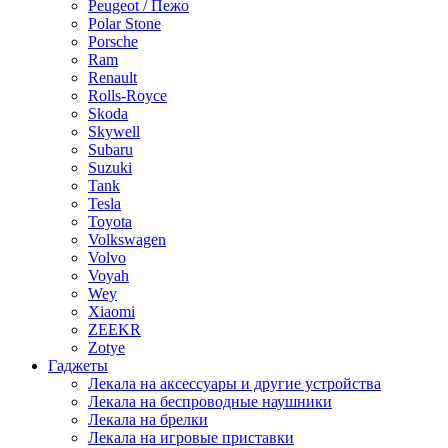
Peugeot / Пежо
Polar Stone
Porsche
Ram
Renault
Rolls-Royce
Skoda
Skywell
Subaru
Suzuki
Tank
Tesla
Toyota
Volkswagen
Volvo
Voyah
Wey
Xiaomi
ZEEKR
Zotye
Гаджеты
Лекала на аксессуары и другие устройства
Лекала на беспроводные наушники
Лекала на брелки
Лекала на игровые приставки