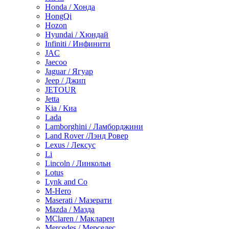
Honda / Хонда
HongQi
Hozon
Hyundai / Хюндай
Infiniti / Инфинити
JAC
Jaecoo
Jaguar / Ягуар
Jeep / Джип
JETOUR
Jetta
Kia / Киа
Lada
Lamborghini / Ламборджини
Land Rover /Лэнд Ровер
Lexus / Лексус
Li
Lincoln / Линкольн
Lotus
Lynk and Co
M-Hero
Maserati / Мазерати
Mazda / Мазда
MClaren / Макларен
Mercedes / Мерседес