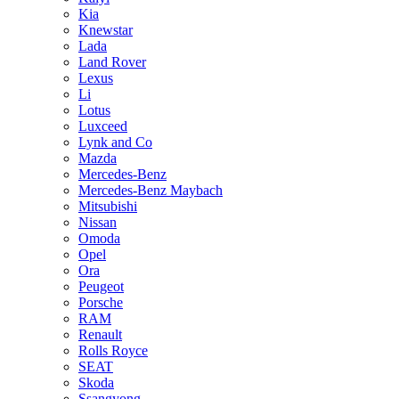
Kia
Knewstar
Lada
Land Rover
Lexus
Li
Lotus
Luxceed
Lynk and Co
Mazda
Mercedes-Benz
Mercedes-Benz Maybach
Mitsubishi
Nissan
Omoda
Opel
Ora
Peugeot
Porsche
RAM
Renault
Rolls Royce
SEAT
Skoda
Ssangyong