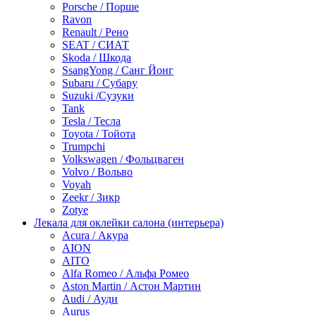
Porsche / Порше
Ravon
Renault / Рено
SEAT / СИАТ
Skoda / Шкода
SsangYong / Санг Йонг
Subaru / Субару
Suzuki /Сузуки
Tank
Tesla / Тесла
Toyota / Тойота
Trumpchi
Volkswagen / Фольцваген
Volvo / Вольво
Voyah
Zeekr / Зикр
Zotye
Лекала для оклейки салона (интерьера)
Acura / Акура
AION
AITO
Alfa Romeo / Альфа Ромео
Aston Martin / Астон Мартин
Audi / Ауди
Aurus