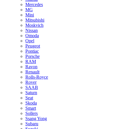
Mercedes
MG
Mini
Mitsubishi
Moskvich
Nissan
Omoda
Opel
Peugeot
Pontiac
Porsche
RAM
Ravon
Renault
Rolls-Royce
Rover
SAAB
Saturn
Seat
Skoda
Smart
Sollers
Ssang Yong
Subaru
Suzuki