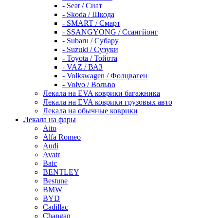
- Seat / Сиат
- Skoda / Шкода
- SMART / Смарт
- SSANGYONG / Ссангйонг
- Subaru / Субару
- Suzuki / Сузуки
- Toyota / Тойота
- VAZ / ВАЗ
- Volkswagen / Фолцваген
- Volvo / Вольво
Лекала на EVA коврики багажника
Лекала на EVA коврики грузовых авто
Лекала на обычные коврики
Лекала на фары
Aito
Alfa Romeo
Audi
Avatr
Baic
BENTLEY
Bestune
BMW
BYD
Cadillac
Changan