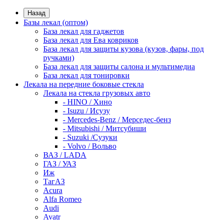
Назад
Базы лекал (оптом)
База лекал для гаджетов
База лекал для Ева ковриков
База лекал для защиты кузова (кузов, фары, под
ручками)
База лекал для защиты салона и мультимедиа
База лекал для тонировки
Лекала на передние боковые стекла
Лекала на стекла грузовых авто
- HINO / Хино
- Isuzu / Исузу
- Mercedes-Benz / Мерседес-бенз
- Mitsubishi / Митсубиши
- Suzuki /Сузуки
- Volvo / Вольво
ВАЗ / LADA
ГАЗ / УАЗ
Иж
ТагАЗ
Acura
Alfa Romeo
Audi
Avatr