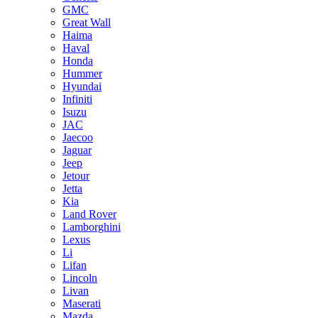
GMC
Great Wall
Haima
Haval
Honda
Hummer
Hyundai
Infiniti
Isuzu
JAC
Jaecoo
Jaguar
Jeep
Jetour
Jetta
Kia
Land Rover
Lamborghini
Lexus
Li
Lifan
Lincoln
Livan
Maserati
Mazda