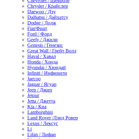
Chevrolet / Шевроле
Chrysler / Крайслер
Daewoo / Дэу
Daihatsu / Дайхатсу
Dodge / Додж
Fiat/Фиат
Ford / Форд
Geely / Джили
Genesis / Генезис
Great Wall / Грейт Волл
Haval / Хавал
Honda / Хонда
Hyundai / Хюндай
Infiniti / Инфинити
Jaecoo
Jaguar / Ягуар
Jeep / Джип
Jetour
Jetta / Джетта
Kia / Киа
Lamborghini
Land Rover /Лэнд Ровер
Lexus / Лексус
Li
Lifan / Лифан