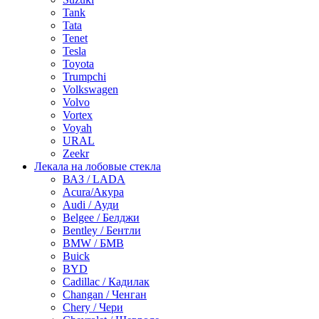
Tank
Tata
Tenet
Tesla
Toyota
Trumpchi
Volkswagen
Volvo
Vortex
Voyah
URAL
Zeekr
Лекала на лобовые стекла
ВАЗ / LADA
Acura/Акура
Audi / Ауди
Belgee / Белджи
Bentley / Бентли
BMW / БМВ
Buick
BYD
Cadillac / Кадилак
Changan / Ченган
Chery / Чери