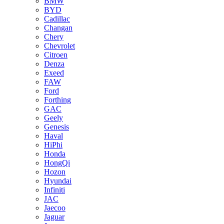
BMW
BYD
Cadillac
Changan
Chery
Chevrolet
Citroen
Denza
Exeed
FAW
Ford
Forthing
GAC
Geely
Genesis
Haval
HiPhi
Honda
HongQi
Hozon
Hyundai
Infiniti
JAC
Jaecoo
Jaguar