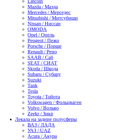
Lincoln
Mazda / Мазда
Mercedes / Мерседес
Mitsubishi / Митсубиши
Nissan / Ниссан
OMODA
Opel / Опель
Peugeot / Пежо
Porsche / Порше
Renault / Рено
SAAB / Саб
SEAT / СИАТ
Skoda / Шкода
Subaru / Субару
Suzuki
Tank
Tesla
Toyota / Тойота
Volkswagen / Фольцваген
Volvo / Вольво
Zeekr / Зикр
Лекала на задние полусферы
ВАЗ / ЛАДА
УАЗ / UAZ
Acura / Акура