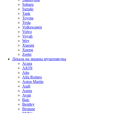
Subaru
Suzuki
Tank
Toyota
Tesla
Volkswagen
Volvo
Voyah
Wey
Xiaomi
Xpeng
Zeekr
Лекала на экраны мультимедиа
Acura
AION
Aito
Alfa Romeo
Aston Martin
Audi
Aurus
Avatr
Baic
Bentley
Bestune