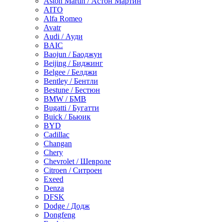
Aston Martin / Астон Мартин
AITO
Alfa Romeo
Avatr
Audi / Ауди
BAIC
Baojun / Баоджун
Beijing / Биджинг
Belgee / Белджи
Bentley / Бентли
Bestune / Бестюн
BMW / БМВ
Bugatti / Бугатти
Buick / Бьюик
BYD
Cadillac
Changan
Chery
Chevrolet / Шевроле
Citroen / Ситроен
Exeed
Denza
DFSK
Dodge / Додж
Dongfeng