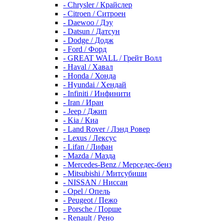
- Chrysler / Крайслер
- Citroen / Ситроен
- Daewoo / Дэу
- Datsun / Датсун
- Dodge / Додж
- Ford / Форд
- GREAT WALL / Грейт Волл
- Haval / Хавал
- Honda / Хонда
- Hyundai / Хендай
- Infiniti / Инфинити
- Iran / Иран
- Jeep / Джип
- Kia / Киа
- Land Rover / Лэнд Ровер
- Lexus / Лексус
- Lifan / Лифан
- Mazda / Мазда
- Mercedes-Benz / Мерседес-бенз
- Mitsubishi / Митсубиши
- NISSAN / Ниссан
- Opel / Опель
- Peugeot / Пежо
- Porsche / Порше
- Renault / Рено