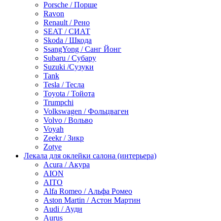
Porsche / Порше
Ravon
Renault / Рено
SEAT / СИАТ
Skoda / Шкода
SsangYong / Санг Йонг
Subaru / Субару
Suzuki /Сузуки
Tank
Tesla / Тесла
Toyota / Тойота
Trumpchi
Volkswagen / Фольцваген
Volvo / Вольво
Voyah
Zeekr / Зикр
Zotye
Лекала для оклейки салона (интерьера)
Acura / Акура
AION
AITO
Alfa Romeo / Альфа Ромео
Aston Martin / Астон Мартин
Audi / Ауди
Aurus