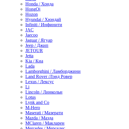
Honda / Хонда
HongQi
Hozon
Hyundai / Хюндай
Infiniti / Инфинити
JAC
Jaecoo
Jaguar / Ягуар
Jeep / Джип
JETOUR
Jetta
Kia / Киа
Lada
Lamborghini / Ламборджини
Land Rover /Лэнд Ровер
Lexus / Лексус
Li
Lincoln / Линкольн
Lotus
Lynk and Co
M-Hero
Maserati / Мазерати
Mazda / Мазда
MClaren / Макларен
Mercedes / Мерседес