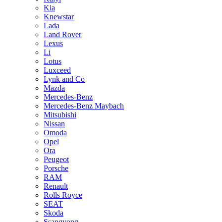
Kia
Knewstar
Lada
Land Rover
Lexus
Li
Lotus
Luxceed
Lynk and Co
Mazda
Mercedes-Benz
Mercedes-Benz Maybach
Mitsubishi
Nissan
Omoda
Opel
Ora
Peugeot
Porsche
RAM
Renault
Rolls Royce
SEAT
Skoda
Ssangyong