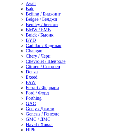
Avatr
Baic
Beijing / Биджинг
Belgee / Белджи
Bentley / Бентли
BMW / БМВ
Buick / Бьюик
BYD
Cadillac / Кадилак
Changan
Chery / Чери
Chevrolet / Шевроле
Citroen / Ситроен
Denza
Exeed
FAW
Ferrari / Феррари
Ford / Форд
Forthing
GAC
Geely / Джили
Genesis / Генезис
GMC / ДМС
Haval / Хавал
HiPhi