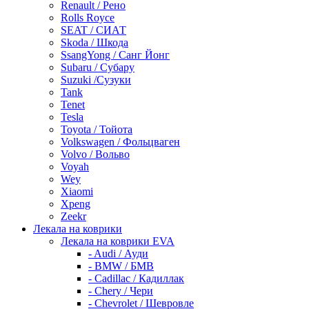
Renault / Рено
Rolls Royce
SEAT / СИАТ
Skoda / Шкода
SsangYong / Санг Йонг
Subaru / Субару
Suzuki /Сузуки
Tank
Tenet
Tesla
Toyota / Тойота
Volkswagen / Фольцваген
Volvo / Вольво
Voyah
Wey
Xiaomi
Xpeng
Zeekr
Лекала на коврики
Лекала на коврики EVA
- Audi / Ауди
- BMW / БМВ
- Cadillac / Кадиллак
- Chery / Чери
- Chevrolet / Шевровле