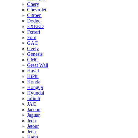
Chery
Chevrolet
Citroen
Dodge
EXEED
Ferrari
Ford
GAC
Geely
Genesis
GMC
Great Wall
Haval
HiPhi
Honda
HongQi
Hyundai
Infiniti
JAC
Jaecoo
Jaguar
Jeep
Jetour
Jetta
Kaiyi