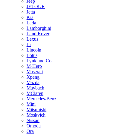
Jeep
JETOUR
Jetta
Kia
Lada
Lamborghini
Land Rover
Lexus
Li
Lincoln
Lotus
Lynk and Co
M-Hero
Maserati
Xpeng
Mazda
Maybach
MClaren
Mercedes-Benz
Mini
Mitsubishi
Moskvich
Nissan
Omoda
Ora