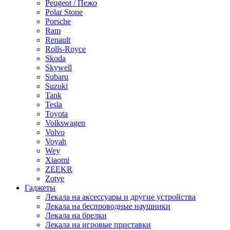
Peugeot / Пежо
Polar Stone
Porsche
Ram
Renault
Rolls-Royce
Skoda
Skywell
Subaru
Suzuki
Tank
Tesla
Toyota
Volkswagen
Volvo
Voyah
Wey
Xiaomi
ZEEKR
Zotye
Гаджеты
Лекала на аксессуары и другие устройства
Лекала на беспроводные наушники
Лекала на брелки
Лекала на игровые приставки