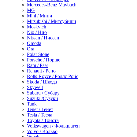
Mercedes-Benz Maybach
MG
Mini / Мини
Mitsubishi / Митсубиши
Moskvich
Nio / Нио
Nissan / Ниссан
Omoda
Ora
Polar Stone
Porsche / Порше
Ram / Рам
Renault / Рено
Rolls-Royce / Роллс Ройс
Skoda / Шкода
Skywell
Subaru / Субару
Suzuki /Сузуки
Tank
Tenet / Тенет
Tesla / Тесла
Toyota / Тойота
Volkswagen / Фольцваген
Volvo / Вольво
Voyah