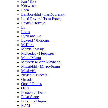
Kia / Киа
Knewstar
Lada
Lamborghini / Ламборгини
Land Rover / Лэнд Ровер
Lexus / Лексус
Li
Lotus
Lynk and Co
Luxeed / Люксид
M-Hero
Mazda / Мазда
Mercedes / Мерседес
Mini / Мини
Mercedes-Benz Maybach
Mitsubishi / Митсубиши
Moskvich
Nissan / Ниссан
Omoda
Opel / Опель
ORA
Peugeot / Пежо
Polar Stone
Porsche / Порше
RAM