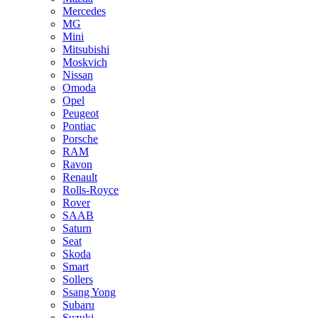
Mercedes
MG
Mini
Mitsubishi
Moskvich
Nissan
Omoda
Opel
Peugeot
Pontiac
Porsche
RAM
Ravon
Renault
Rolls-Royce
Rover
SAAB
Saturn
Seat
Skoda
Smart
Sollers
Ssang Yong
Subaru
Suzuki