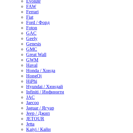
Evolute
FAW
Ferrari
Fiat
Ford / Форд
Foton
GAC
Geely
Genesis
GMC
Great Wall
GWM
Haval
Honda / Хонда
HongQi
HiPhi
Hyundai / Хюндай
Infiniti / Инфинити
JAC
Jaecoo
Jaguar / Ягуар
Jeep / Джип
JETOUR
Jetta
Kaiyi / Кайи