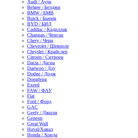
Audi / Ауди
Belgee / Белджи
BMW / БМВ
Buick / Бьюик
BYD / БИД
Cadillac / Кадиллак
Changan / Ченган
Chery / Чери
Chevrolet / Шевроле
Chrysler / Крайслер
Citroen / Ситроен
Dacia / Дасиа
Daewoo / Дэу
Dodge / Додж
Dongfeng
Exeed
FAW / ФАУ
Fiat
Ford / Форд
GAC
Geely / Джили
Genesis
Great Wall
Haval/Хавал
Honda / Хонда