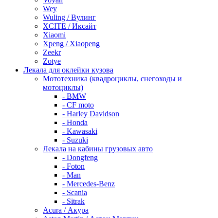
Wey
Wuling / Вулинг
XCITE / Иксайт
Xiaomi
Xpeng / Xiaopeng
Zeekr
Zotye
Лекала для оклейки кузова
Мототехника (квадроциклы, снегоходы и
мотоциклы)
- BMW
- CF moto
- Harley Davidson
- Honda
- Kawasaki
- Suzuki
Лекала на кабины грузовых авто
- Dongfeng
- Foton
- Man
- Mercedes-Benz
- Scania
- Sitrak
Acura / Акура