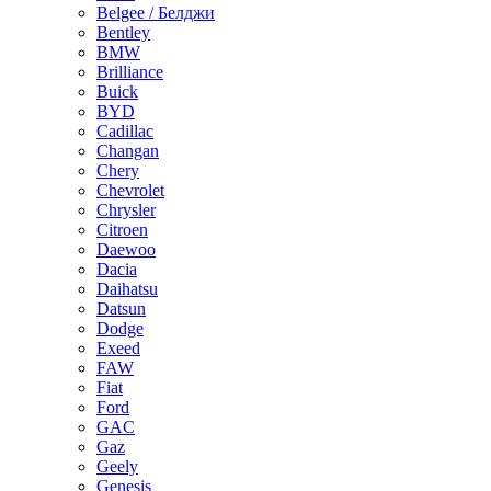
Belgee / Белджи
Bentley
BMW
Brilliance
Buick
BYD
Cadillac
Changan
Chery
Chevrolet
Chrysler
Citroen
Daewoo
Dacia
Daihatsu
Datsun
Dodge
Exeed
FAW
Fiat
Ford
GAC
Gaz
Geely
Genesis