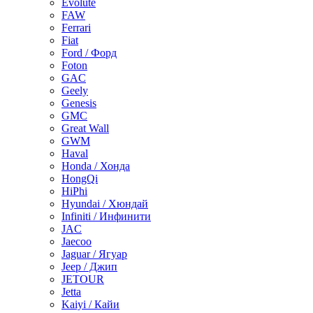
Evolute
FAW
Ferrari
Fiat
Ford / Форд
Foton
GAC
Geely
Genesis
GMC
Great Wall
GWM
Haval
Honda / Хонда
HongQi
HiPhi
Hyundai / Хюндай
Infiniti / Инфинити
JAC
Jaecoo
Jaguar / Ягуар
Jeep / Джип
JETOUR
Jetta
Kaiyi / Кайи