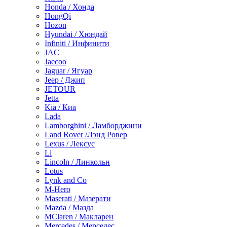
Honda / Хонда
HongQi
Hozon
Hyundai / Хюндай
Infiniti / Инфинити
JAC
Jaecoo
Jaguar / Ягуар
Jeep / Джип
JETOUR
Jetta
Kia / Киа
Lada
Lamborghini / Ламборджини
Land Rover /Лэнд Ровер
Lexus / Лексус
Li
Lincoln / Линкольн
Lotus
Lynk and Co
M-Hero
Maserati / Мазерати
Mazda / Мазда
MClaren / Макларен
Mercedes / Мерседес