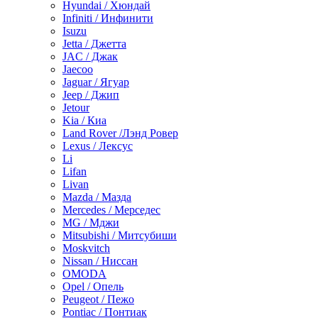
Hyundai / Хюндай
Infiniti / Инфинити
Isuzu
Jetta / Джетта
JAC / Джак
Jaecoo
Jaguar / Ягуар
Jeep / Джип
Jetour
Kia / Киа
Land Rover /Лэнд Ровер
Lexus / Лексус
Li
Lifan
Livan
Mazda / Мазда
Mercedes / Мерседес
MG / Мджи
Mitsubishi / Митсубиши
Moskvitch
Nissan / Ниссан
OMODA
Opel / Опель
Peugeot / Пежо
Pontiac / Понтиак