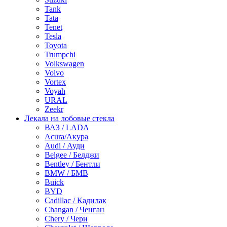
Tank
Tata
Tenet
Tesla
Toyota
Trumpchi
Volkswagen
Volvo
Vortex
Voyah
URAL
Zeekr
Лекала на лобовые стекла
ВАЗ / LADA
Acura/Акура
Audi / Ауди
Belgee / Белджи
Bentley / Бентли
BMW / БМВ
Buick
BYD
Cadillac / Кадилак
Changan / Ченган
Chery / Чери