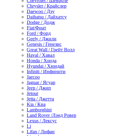
Chevrolet / Шевроле
Chrysler / Крайслер
Daewoo / Дэу
Daihatsu / Дайхатсу
Dodge / Додж
Fiat/Фиат
Ford / Форд
Geely / Джили
Genesis / Генезис
Great Wall / Грейт Волл
Haval / Хавал
Honda / Хонда
Hyundai / Хюндай
Infiniti / Инфинити
Jaecoo
Jaguar / Ягуар
Jeep / Джип
Jetour
Jetta / Джетта
Kia / Киа
Lamborghini
Land Rover /Лэнд Ровер
Lexus / Лексус
Li
Lifan / Лифан