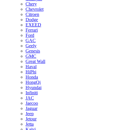
Chery
Chevrolet
Citroen
Dodge
EXEED
Ferrari
Ford
GAC
Geely
Genesis
GMC
Great Wall
Haval
HiPhi
Honda
HongQi
Hyundai
Infiniti
JAC
Jaecoo
Jaguar
Jeep
Jetour
Jetta
Kaiyi