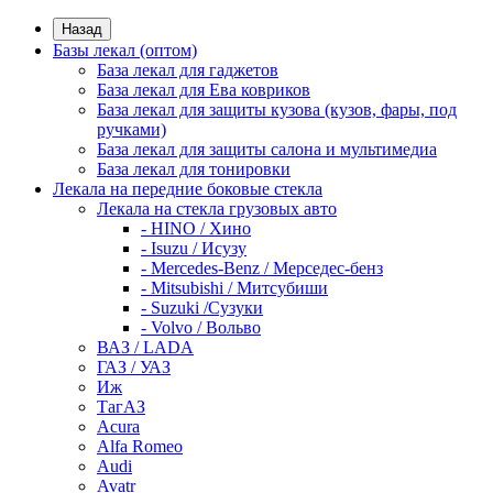
Назад
Базы лекал (оптом)
База лекал для гаджетов
База лекал для Ева ковриков
База лекал для защиты кузова (кузов, фары, под
ручками)
База лекал для защиты салона и мультимедиа
База лекал для тонировки
Лекала на передние боковые стекла
Лекала на стекла грузовых авто
- HINO / Хино
- Isuzu / Исузу
- Mercedes-Benz / Мерседес-бенз
- Mitsubishi / Митсубиши
- Suzuki /Сузуки
- Volvo / Вольво
ВАЗ / LADA
ГАЗ / УАЗ
Иж
ТагАЗ
Acura
Alfa Romeo
Audi
Avatr