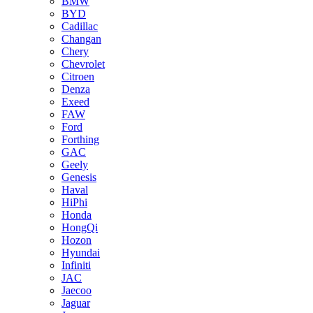
BMW
BYD
Cadillac
Changan
Chery
Chevrolet
Citroen
Denza
Exeed
FAW
Ford
Forthing
GAC
Geely
Genesis
Haval
HiPhi
Honda
HongQi
Hozon
Hyundai
Infiniti
JAC
Jaecoo
Jaguar