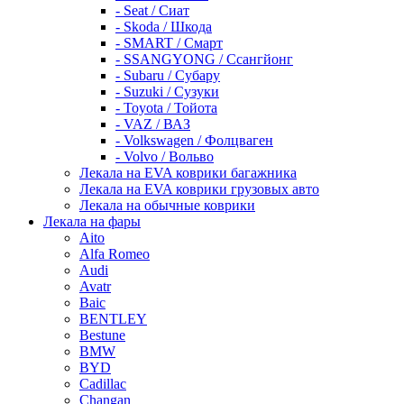
- Seat / Сиат
- Skoda / Шкода
- SMART / Смарт
- SSANGYONG / Ссангйонг
- Subaru / Субару
- Suzuki / Сузуки
- Toyota / Тойота
- VAZ / ВАЗ
- Volkswagen / Фолцваген
- Volvo / Вольво
Лекала на EVA коврики багажника
Лекала на EVA коврики грузовых авто
Лекала на обычные коврики
Лекала на фары
Aito
Alfa Romeo
Audi
Avatr
Baic
BENTLEY
Bestune
BMW
BYD
Cadillac
Changan