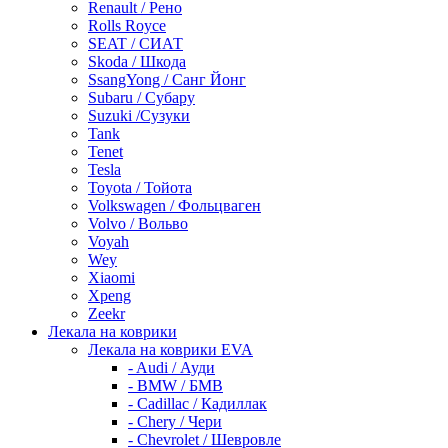
Renault / Рено
Rolls Royce
SEAT / СИАТ
Skoda / Шкода
SsangYong / Санг Йонг
Subaru / Субару
Suzuki /Сузуки
Tank
Tenet
Tesla
Toyota / Тойота
Volkswagen / Фольцваген
Volvo / Вольво
Voyah
Wey
Xiaomi
Xpeng
Zeekr
Лекала на коврики
Лекала на коврики EVA
- Audi / Ауди
- BMW / БМВ
- Cadillac / Кадиллак
- Chery / Чери
- Chevrolet / Шевровле