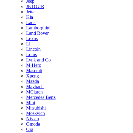
Jeep
JETOUR
Jetta
Kia
Lada
Lamborghini
Land Rover
Lexus
Li
Lincoln
Lotus
Lynk and Co
M-Hero
Maserati
Xpeng
Mazda
Maybach
MClaren
Mercedes-Benz
Mini
Mitsubishi
Moskvich
Nissan
Omoda
Ora