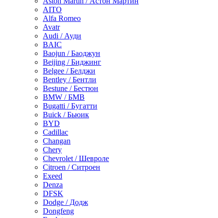
Aston Martin / Астон Мартин
AITO
Alfa Romeo
Avatr
Audi / Ауди
BAIC
Baojun / Баоджун
Beijing / Биджинг
Belgee / Белджи
Bentley / Бентли
Bestune / Бестюн
BMW / БМВ
Bugatti / Бугатти
Buick / Бьюик
BYD
Cadillac
Changan
Chery
Chevrolet / Шевроле
Citroen / Ситроен
Exeed
Denza
DFSK
Dodge / Додж
Dongfeng