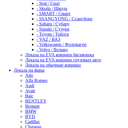
- Seat / Сиат
- Skoda / Шкода
- SMART / Смарт
- SSANGYONG / Ссангйонг
- Subaru / Субару
- Suzuki / Сузуки
- Toyota / Тойота
- VAZ / ВАЗ
- Volkswagen / Фолцваген
- Volvo / Вольво
Лекала на EVA коврики багажника
Лекала на EVA коврики грузовых авто
Лекала на обычные коврики
Лекала на фары
Aito
Alfa Romeo
Audi
Avatr
Baic
BENTLEY
Bestune
BMW
BYD
Cadillac
Changan