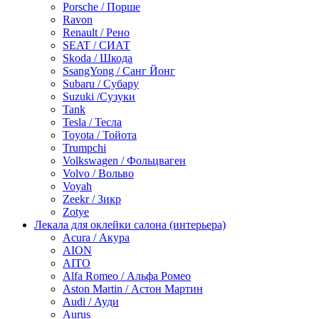
Porsche / Порше
Ravon
Renault / Рено
SEAT / СИАТ
Skoda / Шкода
SsangYong / Санг Йонг
Subaru / Субару
Suzuki /Сузуки
Tank
Tesla / Тесла
Toyota / Тойота
Trumpchi
Volkswagen / Фольцваген
Volvo / Вольво
Voyah
Zeekr / Зикр
Zotye
Лекала для оклейки салона (интерьера)
Acura / Акура
AION
AITO
Alfa Romeo / Альфа Ромео
Aston Martin / Астон Мартин
Audi / Ауди
Aurus