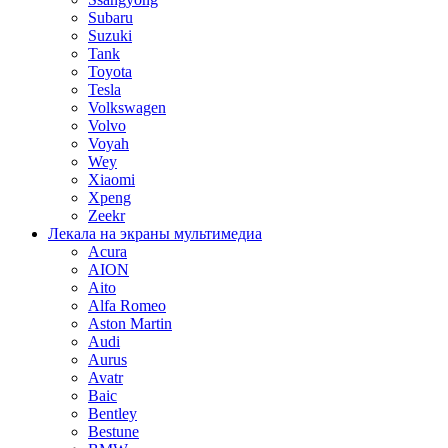
Subaru
Suzuki
Tank
Toyota
Tesla
Volkswagen
Volvo
Voyah
Wey
Xiaomi
Xpeng
Zeekr
Лекала на экраны мультимедиа
Acura
AION
Aito
Alfa Romeo
Aston Martin
Audi
Aurus
Avatr
Baic
Bentley
Bestune