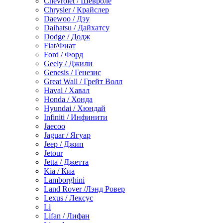
Chevrolet / Шевроле
Chrysler / Крайслер
Daewoo / Дэу
Daihatsu / Дайхатсу
Dodge / Додж
Fiat/Фиат
Ford / Форд
Geely / Джили
Genesis / Генезис
Great Wall / Грейт Волл
Haval / Хавал
Honda / Хонда
Hyundai / Хюндай
Infiniti / Инфинити
Jaecoo
Jaguar / Ягуар
Jeep / Джип
Jetour
Jetta / Джетта
Kia / Киа
Lamborghini
Land Rover /Лэнд Ровер
Lexus / Лексус
Li
Lifan / Лифан