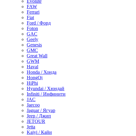
Evolute
FAW
Ferrari
Fiat
Ford / Форд
Foton
GAC
Geely
Genesis
GMC
Great Wall
GWM
Haval
Honda / Хонда
HongQi
HiPhi
Hyundai / Хюндай
Infiniti / Инфинити
JAC
Jaecoo
Jaguar / Ягуар
Jeep / Джип
JETOUR
Jetta
Kaiyi / Кайи