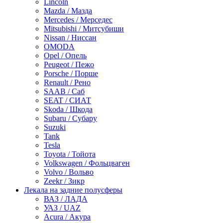
Lincoln
Mazda / Мазда
Mercedes / Мерседес
Mitsubishi / Митсубиши
Nissan / Ниссан
OMODA
Opel / Опель
Peugeot / Пежо
Porsche / Порше
Renault / Рено
SAAB / Саб
SEAT / СИАТ
Skoda / Шкода
Subaru / Субару
Suzuki
Tank
Tesla
Toyota / Тойота
Volkswagen / Фольцваген
Volvo / Вольво
Zeekr / Зикр
Лекала на задние полусферы
ВАЗ / ЛАДА
УАЗ / UAZ
Acura / Акура