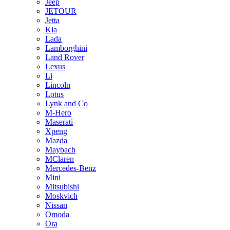
Jeep
JETOUR
Jetta
Kia
Lada
Lamborghini
Land Rover
Lexus
Li
Lincoln
Lotus
Lynk and Co
M-Hero
Maserati
Xpeng
Mazda
Maybach
MClaren
Mercedes-Benz
Mini
Mitsubishi
Moskvich
Nissan
Omoda
Ora