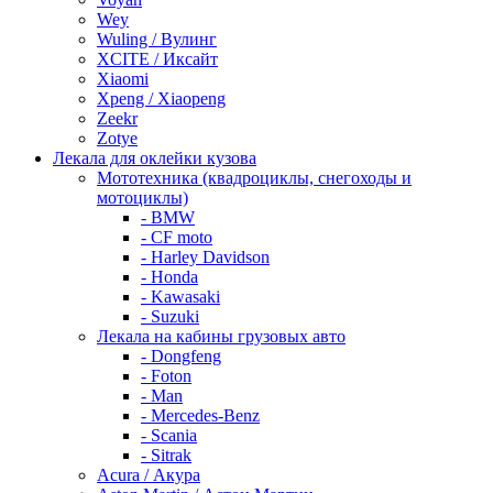
Wey
Wuling / Вулинг
XCITE / Иксайт
Xiaomi
Xpeng / Xiaopeng
Zeekr
Zotye
Лекала для оклейки кузова
Мототехника (квадроциклы, снегоходы и
мотоциклы)
- BMW
- CF moto
- Harley Davidson
- Honda
- Kawasaki
- Suzuki
Лекала на кабины грузовых авто
- Dongfeng
- Foton
- Man
- Mercedes-Benz
- Scania
- Sitrak
Acura / Акура