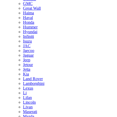
GMC
Great Wall
Haima
Haval
Honda
Hummer
Hyundai
Infiniti
Isuzu
JAC
Jaecoo
Jaguar
Jeep
Jetour
Jetta
Kia
Land Rover
Lamborghini
Lexus
Li
Lifan
Lincoln
Livan
Maserati
Mazda