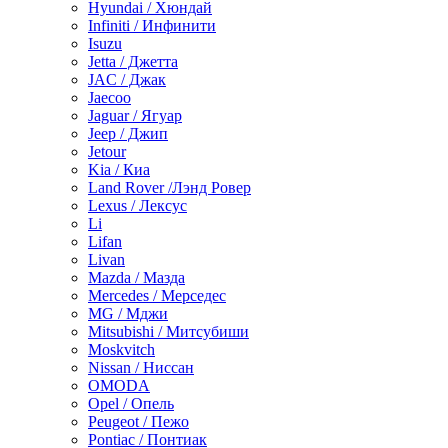
Hyundai / Хюндай
Infiniti / Инфинити
Isuzu
Jetta / Джетта
JAC / Джак
Jaecoo
Jaguar / Ягуар
Jeep / Джип
Jetour
Kia / Киа
Land Rover /Лэнд Ровер
Lexus / Лексус
Li
Lifan
Livan
Mazda / Мазда
Mercedes / Мерседес
MG / Мджи
Mitsubishi / Митсубиши
Moskvitch
Nissan / Ниссан
OMODA
Opel / Опель
Peugeot / Пежо
Pontiac / Понтиак