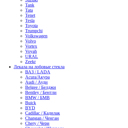
Tank
Tata
Tenet
Tesla
Toyota
Trumpchi
Volkswagen
Volvo
Vortex
Voyah
URAL
Zeekr
Лекала на лобовые стекла
ВАЗ / LADA
Acura/Акура
Audi / Ауди
Belgee / Белджи
Bentley / Бентли
BMW / БМВ
Buick
BYD
Cadillac / Кадилак
Changan / Ченган
Chery / Чери