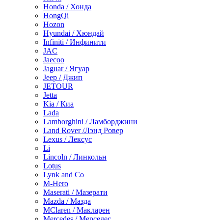
Honda / Хонда
HongQi
Hozon
Hyundai / Хюндай
Infiniti / Инфинити
JAC
Jaecoo
Jaguar / Ягуар
Jeep / Джип
JETOUR
Jetta
Kia / Киа
Lada
Lamborghini / Ламборджини
Land Rover /Лэнд Ровер
Lexus / Лексус
Li
Lincoln / Линкольн
Lotus
Lynk and Co
M-Hero
Maserati / Мазерати
Mazda / Мазда
MClaren / Макларен
Mercedes / Мерседес