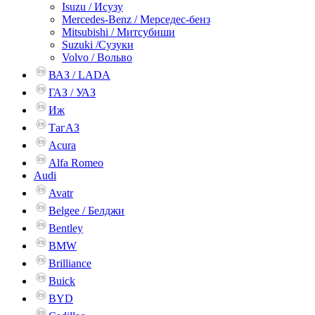
Isuzu / Исузу
Mercedes-Benz / Мерседес-бенз
Mitsubishi / Митсубиши
Suzuki /Сузуки
Volvo / Вольво
ВАЗ / LADA
ГАЗ / УАЗ
Иж
ТагАЗ
Acura
Alfa Romeo
Audi
Avatr
Belgee / Белджи
Bentley
BMW
Brilliance
Buick
BYD