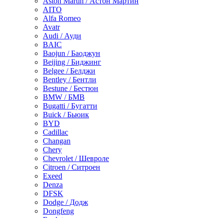
Aston Martin / Астон Мартин
AITO
Alfa Romeo
Avatr
Audi / Ауди
BAIC
Baojun / Баоджун
Beijing / Биджинг
Belgee / Белджи
Bentley / Бентли
Bestune / Бестюн
BMW / БМВ
Bugatti / Бугатти
Buick / Бьюик
BYD
Cadillac
Changan
Chery
Chevrolet / Шевроле
Citroen / Ситроен
Exeed
Denza
DFSK
Dodge / Додж
Dongfeng