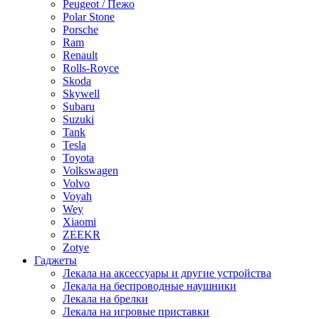
Peugeot / Пежо
Polar Stone
Porsche
Ram
Renault
Rolls-Royce
Skoda
Skywell
Subaru
Suzuki
Tank
Tesla
Toyota
Volkswagen
Volvo
Voyah
Wey
Xiaomi
ZEEKR
Zotye
Гаджеты
Лекала на аксессуары и другие устройства
Лекала на беспроводные наушники
Лекала на брелки
Лекала на игровые приставки