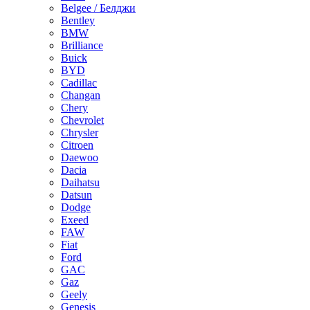
Belgee / Белджи
Bentley
BMW
Brilliance
Buick
BYD
Cadillac
Changan
Chery
Chevrolet
Chrysler
Citroen
Daewoo
Dacia
Daihatsu
Datsun
Dodge
Exeed
FAW
Fiat
Ford
GAC
Gaz
Geely
Genesis