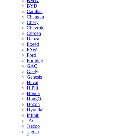
BMW
BYD
Cadillac
Changan
Chery
Chevrolet
Citroen
Denza
Exeed
FAW
Ford
Forthing
GAC
Geely
Genesis
Haval
HiPhi
Honda
HongQi
Hozon
Hyundai
Infiniti
JAC
Jaecoo
Jaguar