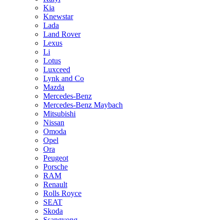
Kia
Knewstar
Lada
Land Rover
Lexus
Li
Lotus
Luxceed
Lynk and Co
Mazda
Mercedes-Benz
Mercedes-Benz Maybach
Mitsubishi
Nissan
Omoda
Opel
Ora
Peugeot
Porsche
RAM
Renault
Rolls Royce
SEAT
Skoda
Ssangyong