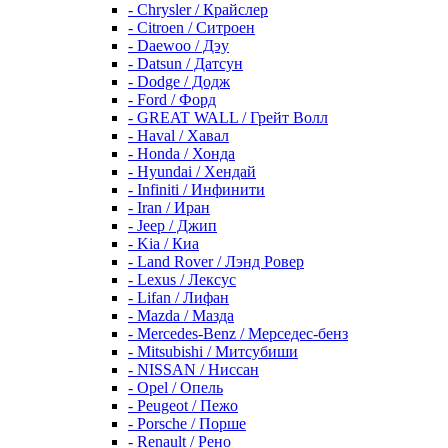
- Chrysler / Крайслер
- Citroen / Ситроен
- Daewoo / Дэу
- Datsun / Датсун
- Dodge / Додж
- Ford / Форд
- GREAT WALL / Грейт Волл
- Haval / Хавал
- Honda / Хонда
- Hyundai / Хендай
- Infiniti / Инфинити
- Iran / Иран
- Jeep / Джип
- Kia / Киа
- Land Rover / Лэнд Ровер
- Lexus / Лексус
- Lifan / Лифан
- Mazda / Мазда
- Mercedes-Benz / Мерседес-бенз
- Mitsubishi / Митсубиши
- NISSAN / Ниссан
- Opel / Опель
- Peugeot / Пежо
- Porsche / Порше
- Renault / Рено