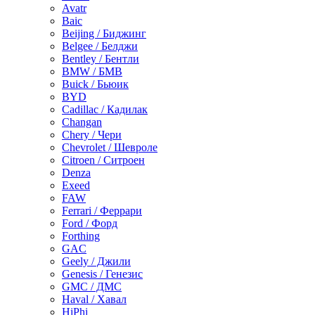
Avatr
Baic
Beijing / Биджинг
Belgee / Белджи
Bentley / Бентли
BMW / БМВ
Buick / Бьюик
BYD
Cadillac / Кадилак
Changan
Chery / Чери
Chevrolet / Шевроле
Citroen / Ситроен
Denza
Exeed
FAW
Ferrari / Феррари
Ford / Форд
Forthing
GAC
Geely / Джили
Genesis / Генезис
GMC / ДМС
Haval / Хавал
HiPhi