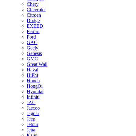
Chery
Chevrolet
Citroen
Dodge
EXEED
Ferrari
Ford
GAC
Geely
Genesis
GMC
Great Wall
Haval
HiPhi
Honda
HongQi
Hyundai
Infiniti
JAC
Jaecoo
Jaguar
Jeep
Jetour
Jetta
Kaiyi