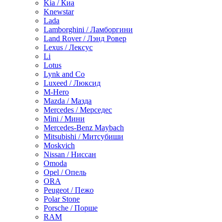
Kia / Киа
Knewstar
Lada
Lamborghini / Ламборгини
Land Rover / Лэнд Ровер
Lexus / Лексус
Li
Lotus
Lynk and Co
Luxeed / Люксид
M-Hero
Mazda / Мазда
Mercedes / Мерседес
Mini / Мини
Mercedes-Benz Maybach
Mitsubishi / Митсубиши
Moskvich
Nissan / Ниссан
Omoda
Opel / Опель
ORA
Peugeot / Пежо
Polar Stone
Porsche / Порше
RAM