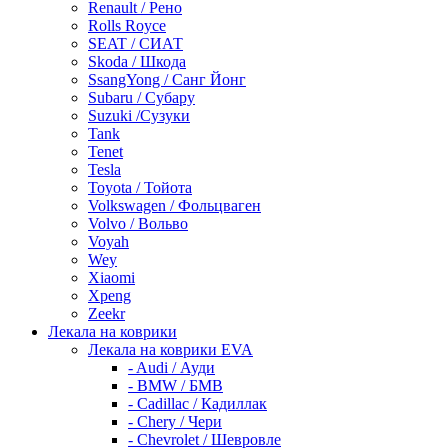
Renault / Рено
Rolls Royce
SEAT / СИАТ
Skoda / Шкода
SsangYong / Санг Йонг
Subaru / Субару
Suzuki /Сузуки
Tank
Tenet
Tesla
Toyota / Тойота
Volkswagen / Фольцваген
Volvo / Вольво
Voyah
Wey
Xiaomi
Xpeng
Zeekr
Лекала на коврики
Лекала на коврики EVA
- Audi / Ауди
- BMW / БМВ
- Cadillac / Кадиллак
- Chery / Чери
- Chevrolet / Шевровле