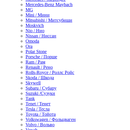
Mercedes-Benz Maybach
MG
Mini / Мини
Mitsubishi / Митсубиши
Moskvich
Nio / Нио
Nissan / Ниссан
Omoda
Ora
Polar Stone
Porsche / Порше
Ram / Рам
Renault / Рено
Rolls-Royce / Роллс Ройс
Skoda / Шкода
Skywell
Subaru / Субару
Suzuki /Сузуки
Tank
Tenet / Тенет
Tesla / Тесла
Toyota / Тойота
Volkswagen / Фольцваген
Volvo / Вольво
Voyah