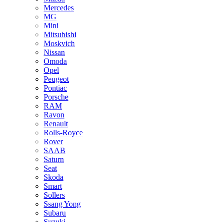
Mercedes
MG
Mini
Mitsubishi
Moskvich
Nissan
Omoda
Opel
Peugeot
Pontiac
Porsche
RAM
Ravon
Renault
Rolls-Royce
Rover
SAAB
Saturn
Seat
Skoda
Smart
Sollers
Ssang Yong
Subaru
Suzuki