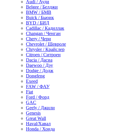
Audi / Ауди
Belgee / Белджи
BMW / БМВ
Buick / Бьюик
BYD / БИД
Cadillac / Кадиллак
Changan / Ченган
Chery / Чери
Chevrolet / Шевроле
Chrysler / Крайслер
Citroen / Ситроен
Dacia / Дасиа
Daewoo / Дэу
Dodge / Додж
Dongfeng
Exeed
FAW / ФАУ
Fiat
Ford / Форд
GAC
Geely / Джили
Genesis
Great Wall
Haval/Хавал
Honda / Хонда