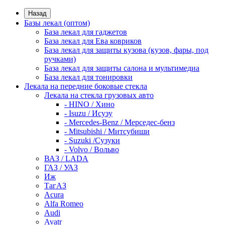
Назад
Базы лекал (оптом)
База лекал для гаджетов
База лекал для Ева ковриков
База лекал для защиты кузова (кузов, фары, под
ручками)
База лекал для защиты салона и мультимедиа
База лекал для тонировки
Лекала на передние боковые стекла
Лекала на стекла грузовых авто
- HINO / Хино
- Isuzu / Исузу
- Mercedes-Benz / Мерседес-бенз
- Mitsubishi / Митсубиши
- Suzuki /Сузуки
- Volvo / Вольво
ВАЗ / LADA
ГАЗ / УАЗ
Иж
ТагАЗ
Acura
Alfa Romeo
Audi
Avatr