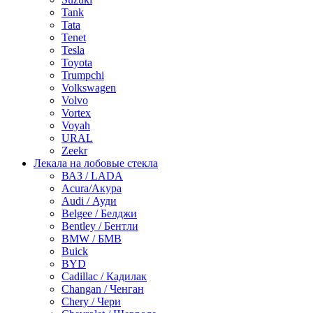
Tank
Tata
Tenet
Tesla
Toyota
Trumpchi
Volkswagen
Volvo
Vortex
Voyah
URAL
Zeekr
Лекала на лобовые стекла
ВАЗ / LADA
Acura/Акура
Audi / Ауди
Belgee / Белджи
Bentley / Бентли
BMW / БМВ
Buick
BYD
Cadillac / Кадилак
Changan / Ченган
Chery / Чери