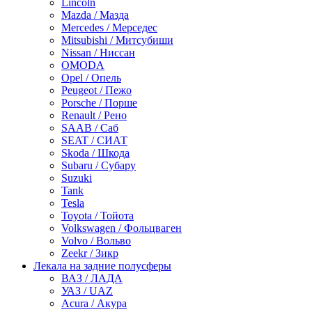
Lincoln
Mazda / Мазда
Mercedes / Мерседес
Mitsubishi / Митсубиши
Nissan / Ниссан
OMODA
Opel / Опель
Peugeot / Пежо
Porsche / Порше
Renault / Рено
SAAB / Саб
SEAT / СИАТ
Skoda / Шкода
Subaru / Субару
Suzuki
Tank
Tesla
Toyota / Тойота
Volkswagen / Фольцваген
Volvo / Вольво
Zeekr / Зикр
Лекала на задние полусферы
ВАЗ / ЛАДА
УАЗ / UAZ
Acura / Акура