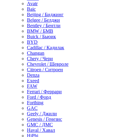
Avatr
Baic
Beijing / Биджинг
Belgee / Белджи
Bentley / Бентли
BMW / БМВ
Buick / Бьюик
BYD
Cadillac / Кадилак
Changan
Chery / Чери
Chevrolet / Шевроле
Citroen / Ситроен
Denza
Exeed
FAW
Ferrari / Феррари
Ford / Форд
Forthing
GAC
Geely / Джили
Genesis / Генезис
GMC / ДМС
Haval / Хавал
HiPhi