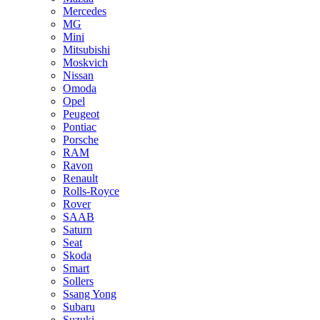
Mercedes
MG
Mini
Mitsubishi
Moskvich
Nissan
Omoda
Opel
Peugeot
Pontiac
Porsche
RAM
Ravon
Renault
Rolls-Royce
Rover
SAAB
Saturn
Seat
Skoda
Smart
Sollers
Ssang Yong
Subaru
Suzuki