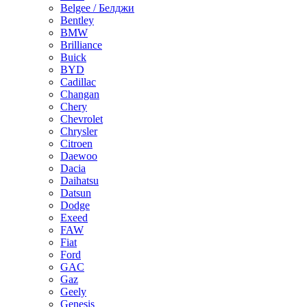
Belgee / Белджи
Bentley
BMW
Brilliance
Buick
BYD
Cadillac
Changan
Chery
Chevrolet
Chrysler
Citroen
Daewoo
Dacia
Daihatsu
Datsun
Dodge
Exeed
FAW
Fiat
Ford
GAC
Gaz
Geely
Genesis