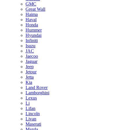
GMC
Great Wall
Haima
Haval
Honda
Hummer
Hyundai
Infiniti
Isuzu
JAC
Jaecoo
Jaguar
Jeep
Jetour
Jetta
Kia
Land Rover
Lamborghini
Lexus
Li
Lifan
Lincoln
Livan
Maserati
Mazda