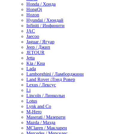
Honda / Хонда
HongQi
Hozon
Hyundai / Хюндай
Infiniti / Инфинити
JAC
Jaecoo
Jaguar / Ягуар
Jeep / Джип
JETOUR
Jetta
Kia / Киа
Lada
Lamborghini / Ламборджини
Land Rover /Лэнд Ровер
Lexus / Лексус
Li
Lincoln / Линкольн
Lotus
Lynk and Co
M-Hero
Maserati / Мазерати
Mazda / Мазда
MClaren / Макларен
Mercedes / Мерседес