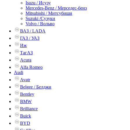
Isuzu / Исузу
Mercedes-Benz / Мерседес-бенз
Mitsubishi / Митсубиши
Suzuki /Сузуки
Volvo / Вольво
ВАЗ / LADA
ГАЗ / УАЗ
Иж
ТагАЗ
Acura
Alfa Romeo
Audi
Avatr
Belgee / Белджи
Bentley
BMW
Brilliance
Buick
BYD