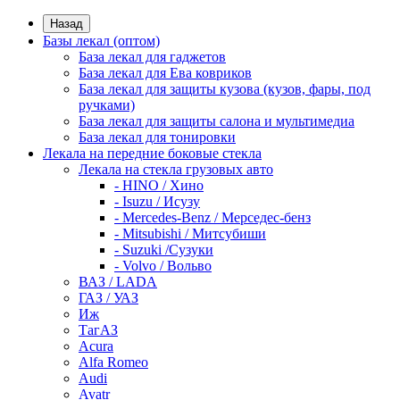
Назад
Базы лекал (оптом)
База лекал для гаджетов
База лекал для Ева ковриков
База лекал для защиты кузова (кузов, фары, под
ручками)
База лекал для защиты салона и мультимедиа
База лекал для тонировки
Лекала на передние боковые стекла
Лекала на стекла грузовых авто
- HINO / Хино
- Isuzu / Исузу
- Mercedes-Benz / Мерседес-бенз
- Mitsubishi / Митсубиши
- Suzuki /Сузуки
- Volvo / Вольво
ВАЗ / LADA
ГАЗ / УАЗ
Иж
ТагАЗ
Acura
Alfa Romeo
Audi
Avatr