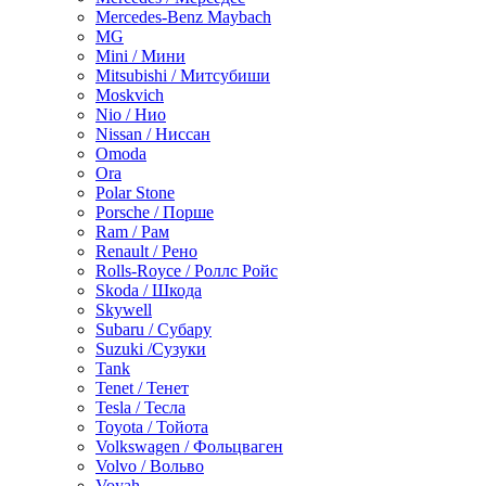
Mercedes-Benz Maybach
MG
Mini / Мини
Mitsubishi / Митсубиши
Moskvich
Nio / Нио
Nissan / Ниссан
Omoda
Ora
Polar Stone
Porsche / Порше
Ram / Рам
Renault / Рено
Rolls-Royce / Роллс Ройс
Skoda / Шкода
Skywell
Subaru / Субару
Suzuki /Сузуки
Tank
Tenet / Тенет
Tesla / Тесла
Toyota / Тойота
Volkswagen / Фольцваген
Volvo / Вольво
Voyah