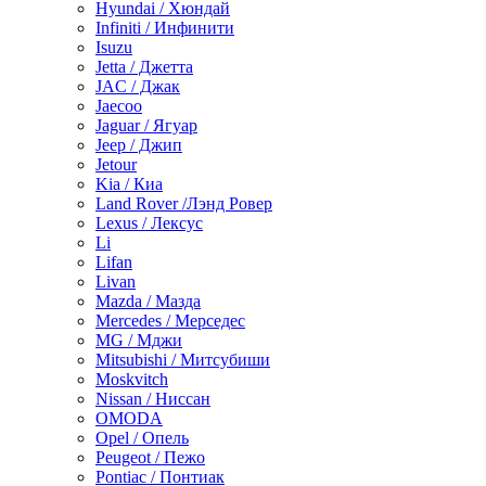
Hyundai / Хюндай
Infiniti / Инфинити
Isuzu
Jetta / Джетта
JAC / Джак
Jaecoo
Jaguar / Ягуар
Jeep / Джип
Jetour
Kia / Киа
Land Rover /Лэнд Ровер
Lexus / Лексус
Li
Lifan
Livan
Mazda / Мазда
Mercedes / Мерседес
MG / Мджи
Mitsubishi / Митсубиши
Moskvitch
Nissan / Ниссан
OMODA
Opel / Опель
Peugeot / Пежо
Pontiac / Понтиак