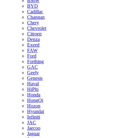
BMW
BYD
Cadillac
Changan
Chery
Chevrolet
Citroen
Denza
Exeed
FAW
Ford
Forthing
GAC
Geely
Genesis
Haval
HiPhi
Honda
HongQi
Hozon
Hyundai
Infiniti
JAC
Jaecoo
Jaguar