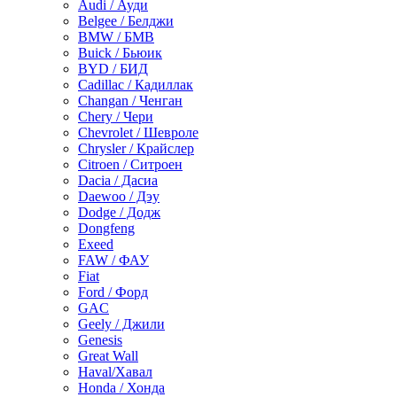
Audi / Ауди
Belgee / Белджи
BMW / БМВ
Buick / Бьюик
BYD / БИД
Cadillac / Кадиллак
Changan / Ченган
Chery / Чери
Chevrolet / Шевроле
Chrysler / Крайслер
Citroen / Ситроен
Dacia / Дасиа
Daewoo / Дэу
Dodge / Додж
Dongfeng
Exeed
FAW / ФАУ
Fiat
Ford / Форд
GAC
Geely / Джили
Genesis
Great Wall
Haval/Хавал
Honda / Хонда