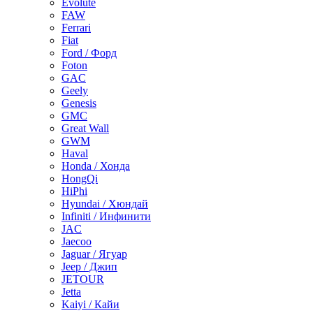
Evolute
FAW
Ferrari
Fiat
Ford / Форд
Foton
GAC
Geely
Genesis
GMC
Great Wall
GWM
Haval
Honda / Хонда
HongQi
HiPhi
Hyundai / Хюндай
Infiniti / Инфинити
JAC
Jaecoo
Jaguar / Ягуар
Jeep / Джип
JETOUR
Jetta
Kaiyi / Кайи