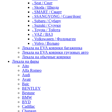
- Seat / Сиат
- Skoda / Шкода
- SMART / Смарт
- SSANGYONG / Ссангйонг
- Subaru / Субару
- Suzuki / Сузуки
- Toyota / Тойота
- VAZ / ВАЗ
- Volkswagen / Фолцваген
- Volvo / Вольво
Лекала на EVA коврики багажника
Лекала на EVA коврики грузовых авто
Лекала на обычные коврики
Лекала на фары
Aito
Alfa Romeo
Audi
Avatr
Baic
BENTLEY
Bestune
BMW
BYD
Cadillac
Changan