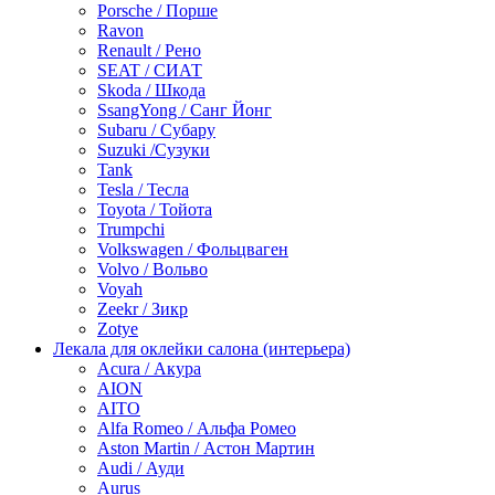
Porsche / Порше
Ravon
Renault / Рено
SEAT / СИАТ
Skoda / Шкода
SsangYong / Санг Йонг
Subaru / Субару
Suzuki /Сузуки
Tank
Tesla / Тесла
Toyota / Тойота
Trumpchi
Volkswagen / Фольцваген
Volvo / Вольво
Voyah
Zeekr / Зикр
Zotye
Лекала для оклейки салона (интерьера)
Acura / Акура
AION
AITO
Alfa Romeo / Альфа Ромео
Aston Martin / Астон Мартин
Audi / Ауди
Aurus