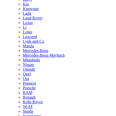
Kia
Knewstar
Lada
Land Rover
Lexus
Li
Lotus
Luxceed
Lynk and Co
Mazda
Mercedes-Benz
Mercedes-Benz Maybach
Mitsubishi
Nissan
Omoda
Opel
Ora
Peugeot
Porsche
RAM
Renault
Rolls Royce
SEAT
Skoda
Ssangyong