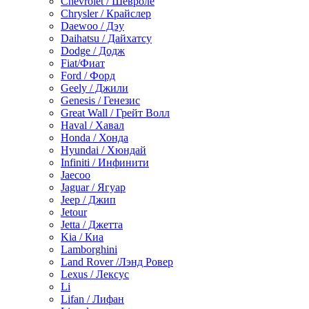
Chevrolet / Шевроле
Chrysler / Крайслер
Daewoo / Дэу
Daihatsu / Дайхатсу
Dodge / Додж
Fiat/Фиат
Ford / Форд
Geely / Джили
Genesis / Генезис
Great Wall / Грейт Волл
Haval / Хавал
Honda / Хонда
Hyundai / Хюндай
Infiniti / Инфинити
Jaecoo
Jaguar / Ягуар
Jeep / Джип
Jetour
Jetta / Джетта
Kia / Киа
Lamborghini
Land Rover /Лэнд Ровер
Lexus / Лексус
Li
Lifan / Лифан