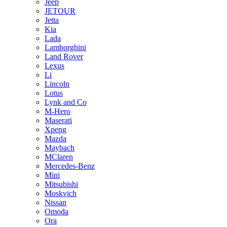
Jeep
JETOUR
Jetta
Kia
Lada
Lamborghini
Land Rover
Lexus
Li
Lincoln
Lotus
Lynk and Co
M-Hero
Maserati
Xpeng
Mazda
Maybach
MClaren
Mercedes-Benz
Mini
Mitsubishi
Moskvich
Nissan
Omoda
Ora