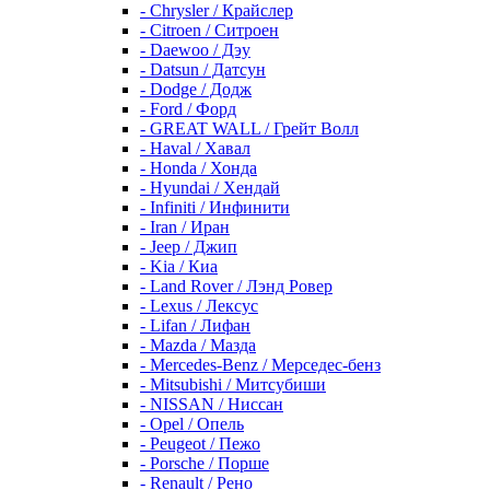
- Chrysler / Крайслер
- Citroen / Ситроен
- Daewoo / Дэу
- Datsun / Датсун
- Dodge / Додж
- Ford / Форд
- GREAT WALL / Грейт Волл
- Haval / Хавал
- Honda / Хонда
- Hyundai / Хендай
- Infiniti / Инфинити
- Iran / Иран
- Jeep / Джип
- Kia / Киа
- Land Rover / Лэнд Ровер
- Lexus / Лексус
- Lifan / Лифан
- Mazda / Мазда
- Mercedes-Benz / Мерседес-бенз
- Mitsubishi / Митсубиши
- NISSAN / Ниссан
- Opel / Опель
- Peugeot / Пежо
- Porsche / Порше
- Renault / Рено