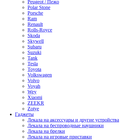
Peugeot / Пежо
Polar Stone
Porsche
Ram
Renault
Rolls-Royce
Skoda
Skywell
Subaru
Suzuki
Tank
Tesla
Toyota
Volkswagen
Volvo
Voyah
Wey
Xiaomi
ZEEKR
Zotye
Гаджеты
Лекала на аксессуары и другие устройства
Лекала на беспроводные наушники
Лекала на брелки
Лекала на игровые приставки