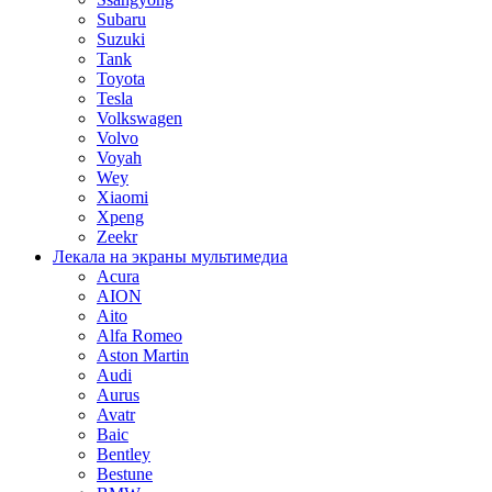
Subaru
Suzuki
Tank
Toyota
Tesla
Volkswagen
Volvo
Voyah
Wey
Xiaomi
Xpeng
Zeekr
Лекала на экраны мультимедиа
Acura
AION
Aito
Alfa Romeo
Aston Martin
Audi
Aurus
Avatr
Baic
Bentley
Bestune