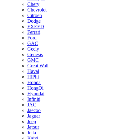
Chery
Chevrolet
Citroen
Dodge
EXEED
Ferrari
Ford
GAC
Geely
Genesis
GMC
Great Wall
Haval
HiPhi
Honda
HongQi
Hyundai
Infiniti
JAC
Jaecoo
Jaguar
Jeep
Jetour
Jetta
Kaiyi