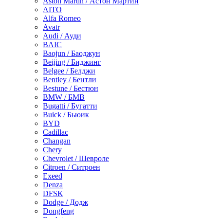
Aston Martin / Астон Мартин
AITO
Alfa Romeo
Avatr
Audi / Ауди
BAIC
Baojun / Баоджун
Beijing / Биджинг
Belgee / Белджи
Bentley / Бентли
Bestune / Бестюн
BMW / БМВ
Bugatti / Бугатти
Buick / Бьюик
BYD
Cadillac
Changan
Chery
Chevrolet / Шевроле
Citroen / Ситроен
Exeed
Denza
DFSK
Dodge / Додж
Dongfeng