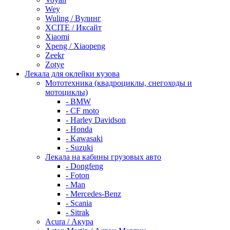
Wey
Wuling / Вулинг
XCITE / Иксайт
Xiaomi
Xpeng / Xiaopeng
Zeekr
Zotye
Лекала для оклейки кузова
Мототехника (квадроциклы, снегоходы и
мотоциклы)
- BMW
- CF moto
- Harley Davidson
- Honda
- Kawasaki
- Suzuki
Лекала на кабины грузовых авто
- Dongfeng
- Foton
- Man
- Mercedes-Benz
- Scania
- Sitrak
Acura / Акура