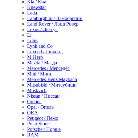
Kia / Киа
Knewstar
Lada
Lamborghini / Ламборгини
Land Rover / Лэнд Ровер
Lexus / Лексус
Li
Lotus
Lynk and Co
Luxeed / Люксид
M-Hero
Mazda / Мазда
Mercedes / Мерседес
Mini / Мини
Mercedes-Benz Maybach
Mitsubishi / Митсубиши
Moskvich
Nissan / Ниссан
Omoda
Opel / Опель
ORA
Peugeot / Пежо
Polar Stone
Porsche / Порше
RAM