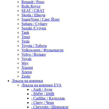
Renault / Рено
Rolls Royce
SEAT / СИАТ
Skoda / Шкода
SsangYong / Санг Йонг
Subaru / Субару
Suzuki /Сузуки
Tank
Tenet
Tesla
Toyota / Тойота
Volkswagen / Фольцваген
Volvo / Вольво
Voyah
Wey
Xiaomi
Xpeng
Zeekr
Лекала на коврики
Лекала на коврики EVA
- Audi / Ауди
- BMW / БМВ
- Cadillac / Кадиллак
- Chery / Чери
- Chevrolet / Шевровле