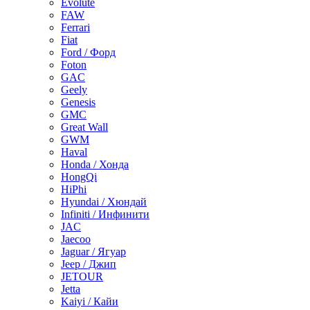
Evolute
FAW
Ferrari
Fiat
Ford / Форд
Foton
GAC
Geely
Genesis
GMC
Great Wall
GWM
Haval
Honda / Хонда
HongQi
HiPhi
Hyundai / Хюндай
Infiniti / Инфинити
JAC
Jaecoo
Jaguar / Ягуар
Jeep / Джип
JETOUR
Jetta
Kaiyi / Кайи