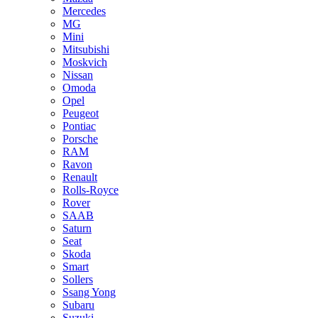
Mercedes
MG
Mini
Mitsubishi
Moskvich
Nissan
Omoda
Opel
Peugeot
Pontiac
Porsche
RAM
Ravon
Renault
Rolls-Royce
Rover
SAAB
Saturn
Seat
Skoda
Smart
Sollers
Ssang Yong
Subaru
Suzuki