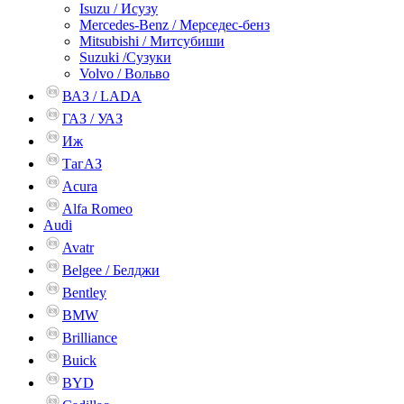
Isuzu / Исузу
Mercedes-Benz / Мерседес-бенз
Mitsubishi / Митсубиши
Suzuki /Сузуки
Volvo / Вольво
ВАЗ / LADA
ГАЗ / УАЗ
Иж
ТагАЗ
Acura
Alfa Romeo
Audi
Avatr
Belgee / Белджи
Bentley
BMW
Brilliance
Buick
BYD