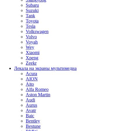
Subaru
Suzuki
Tank
Toyota
Tesla
Volkswagen
Volvo
Voyah
Wey
Xiaomi
Xpeng
Zeekr
Лекала на экраны мультимедиа
Acura
AION
Aito
Alfa Romeo
Aston Martin
Audi
Aurus
Avatr
Baic
Bentley
Bestune