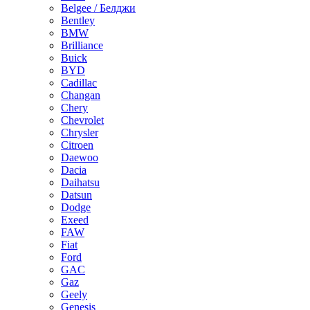
Belgee / Белджи
Bentley
BMW
Brilliance
Buick
BYD
Cadillac
Changan
Chery
Chevrolet
Chrysler
Citroen
Daewoo
Dacia
Daihatsu
Datsun
Dodge
Exeed
FAW
Fiat
Ford
GAC
Gaz
Geely
Genesis