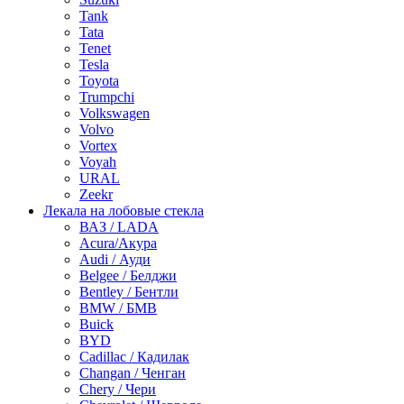
Tank
Tata
Tenet
Tesla
Toyota
Trumpchi
Volkswagen
Volvo
Vortex
Voyah
URAL
Zeekr
Лекала на лобовые стекла
ВАЗ / LADA
Acura/Акура
Audi / Ауди
Belgee / Белджи
Bentley / Бентли
BMW / БМВ
Buick
BYD
Cadillac / Кадилак
Changan / Ченган
Chery / Чери