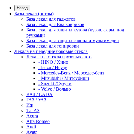
Назад
Базы лекал (оптом)
База лекал для гаджетов
База лекал для Ева ковриков
База лекал для защиты кузова (кузов, фары, под
ручками)
База лекал для защиты салона и мультимедиа
База лекал для тонировки
Лекала на передние боковые стекла
Лекала на стекла грузовых авто
- HINO / Хино
- Isuzu / Исузу
- Mercedes-Benz / Мерседес-бенз
- Mitsubishi / Митсубиши
- Suzuki /Сузуки
- Volvo / Вольво
ВАЗ / LADA
ГАЗ / УАЗ
Иж
ТагАЗ
Acura
Alfa Romeo
Audi
Avatr