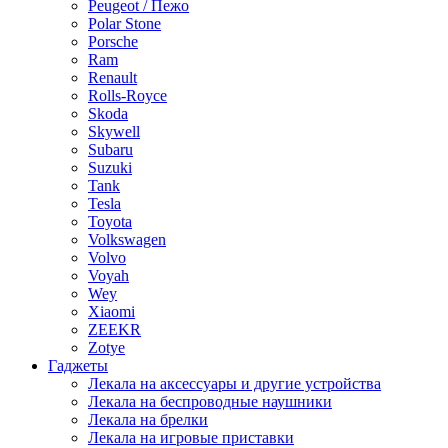
Peugeot / Пежо
Polar Stone
Porsche
Ram
Renault
Rolls-Royce
Skoda
Skywell
Subaru
Suzuki
Tank
Tesla
Toyota
Volkswagen
Volvo
Voyah
Wey
Xiaomi
ZEEKR
Zotye
Гаджеты
Лекала на аксессуары и другие устройства
Лекала на беспроводные наушники
Лекала на брелки
Лекала на игровые приставки