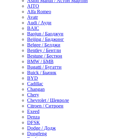
Aston Martin / Астон Мартин
AITO
Alfa Romeo
Avatr
Audi / Ауди
BAIC
Baojun / Баоджун
Beijing / Биджинг
Belgee / Белджи
Bentley / Бентли
Bestune / Бестюн
BMW / БМВ
Bugatti / Бугатти
Buick / Бьюик
BYD
Cadillac
Changan
Chery
Chevrolet / Шевроле
Citroen / Ситроен
Exeed
Denza
DFSK
Dodge / Додж
Dongfeng