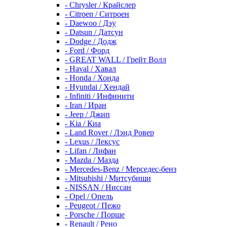
- Chrysler / Крайслер
- Citroen / Ситроен
- Daewoo / Дэу
- Datsun / Датсун
- Dodge / Додж
- Ford / Форд
- GREAT WALL / Грейт Волл
- Haval / Хавал
- Honda / Хонда
- Hyundai / Хендай
- Infiniti / Инфинити
- Iran / Иран
- Jeep / Джип
- Kia / Киа
- Land Rover / Лэнд Ровер
- Lexus / Лексус
- Lifan / Лифан
- Mazda / Мазда
- Mercedes-Benz / Мерседес-бенз
- Mitsubishi / Митсубиши
- NISSAN / Ниссан
- Opel / Опель
- Peugeot / Пежо
- Porsche / Порше
- Renault / Рено