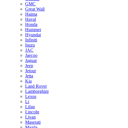
GMC
Great Wall
Haima
Haval
Honda
Hummer
Hyundai
Infiniti
Isuzu
JAC
Jaecoo
Jaguar
Jeep
Jetour
Jetta
Kia
Land Rover
Lamborghini
Lexus
Li
Lifan
Lincoln
Livan
Maserati
Mazda