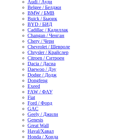
Audi / Ауди
Belgee / Белджи
BMW / БМВ
Buick / Бьюик
BYD / БИД
Cadillac / Кадиллак
Changan / Ченган
Chery / Чери
Chevrolet / Шевроле
Chrysler / Крайслер
Citroen / Ситроен
Dacia / Дасиа
Daewoo / Дэу
Dodge / Додж
Dongfeng
Exeed
FAW / ФАУ
Fiat
Ford / Форд
GAC
Geely / Джили
Genesis
Great Wall
Haval/Хавал
Honda / Хонда