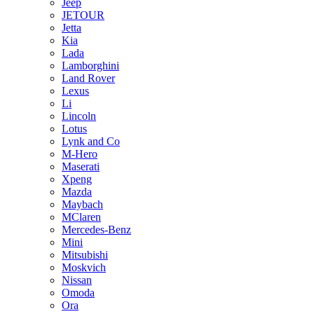
Jeep
JETOUR
Jetta
Kia
Lada
Lamborghini
Land Rover
Lexus
Li
Lincoln
Lotus
Lynk and Co
M-Hero
Maserati
Xpeng
Mazda
Maybach
MClaren
Mercedes-Benz
Mini
Mitsubishi
Moskvich
Nissan
Omoda
Ora