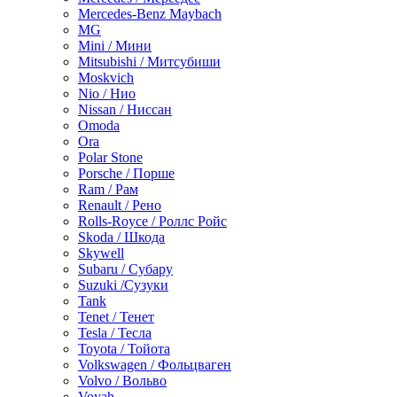
Mercedes-Benz Maybach
MG
Mini / Мини
Mitsubishi / Митсубиши
Moskvich
Nio / Нио
Nissan / Ниссан
Omoda
Ora
Polar Stone
Porsche / Порше
Ram / Рам
Renault / Рено
Rolls-Royce / Роллс Ройс
Skoda / Шкода
Skywell
Subaru / Субару
Suzuki /Сузуки
Tank
Tenet / Тенет
Tesla / Тесла
Toyota / Тойота
Volkswagen / Фольцваген
Volvo / Вольво
Voyah