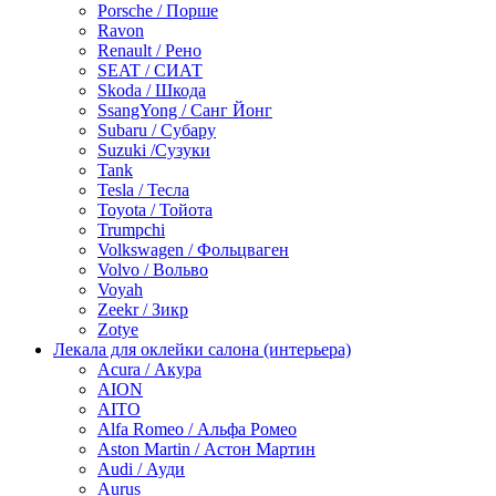
Porsche / Порше
Ravon
Renault / Рено
SEAT / СИАТ
Skoda / Шкода
SsangYong / Санг Йонг
Subaru / Субару
Suzuki /Сузуки
Tank
Tesla / Тесла
Toyota / Тойота
Trumpchi
Volkswagen / Фольцваген
Volvo / Вольво
Voyah
Zeekr / Зикр
Zotye
Лекала для оклейки салона (интерьера)
Acura / Акура
AION
AITO
Alfa Romeo / Альфа Ромео
Aston Martin / Астон Мартин
Audi / Ауди
Aurus