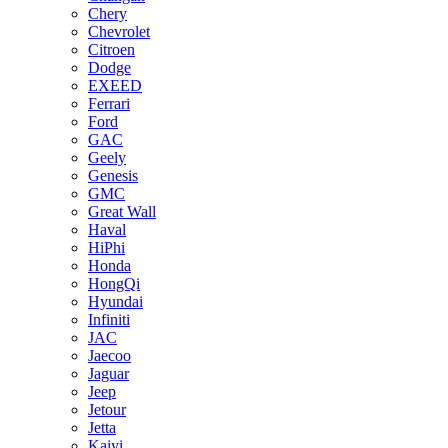
Chery
Chevrolet
Citroen
Dodge
EXEED
Ferrari
Ford
GAC
Geely
Genesis
GMC
Great Wall
Haval
HiPhi
Honda
HongQi
Hyundai
Infiniti
JAC
Jaecoo
Jaguar
Jeep
Jetour
Jetta
Kaiyi