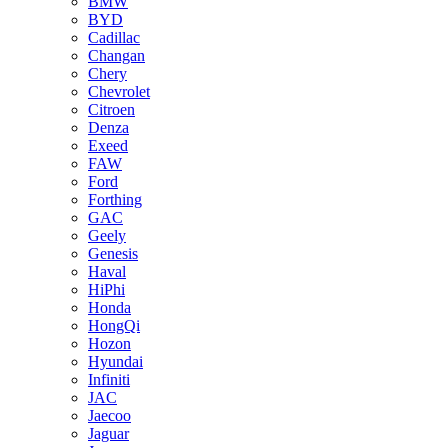
BMW
BYD
Cadillac
Changan
Chery
Chevrolet
Citroen
Denza
Exeed
FAW
Ford
Forthing
GAC
Geely
Genesis
Haval
HiPhi
Honda
HongQi
Hozon
Hyundai
Infiniti
JAC
Jaecoo
Jaguar