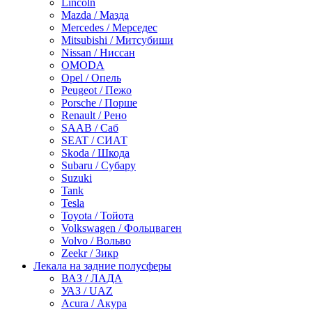
Lincoln
Mazda / Мазда
Mercedes / Мерседес
Mitsubishi / Митсубиши
Nissan / Ниссан
OMODA
Opel / Опель
Peugeot / Пежо
Porsche / Порше
Renault / Рено
SAAB / Саб
SEAT / СИАТ
Skoda / Шкода
Subaru / Субару
Suzuki
Tank
Tesla
Toyota / Тойота
Volkswagen / Фольцваген
Volvo / Вольво
Zeekr / Зикр
Лекала на задние полусферы
ВАЗ / ЛАДА
УАЗ / UAZ
Acura / Акура