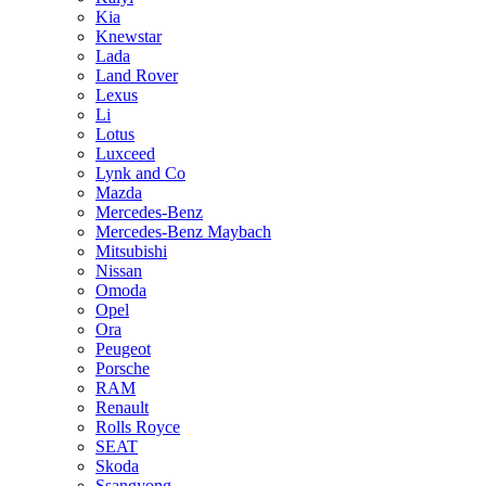
Kia
Knewstar
Lada
Land Rover
Lexus
Li
Lotus
Luxceed
Lynk and Co
Mazda
Mercedes-Benz
Mercedes-Benz Maybach
Mitsubishi
Nissan
Omoda
Opel
Ora
Peugeot
Porsche
RAM
Renault
Rolls Royce
SEAT
Skoda
Ssangyong