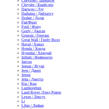
Chevrolet / Шевроле
Chrysler / Крайслер
Daewoo / Дэу
Daihatsu / Дайхатсу
Dodge / Додж
Fiat/Фиат
Ford / Форд
Geely / Джили
Genesis / Генезис
Great Wall / Грейт Волл
Haval / Хавал
Honda / Хонда
Hyundai / Хюндай
Infiniti / Инфинити
Jaecoo
Jaguar / Ягуар
Jeep / Джип
Jetour
Jetta / Джетта
Kia / Киа
Lamborghini
Land Rover /Лэнд Ровер
Lexus / Лексус
Li
Lifan / Лифан