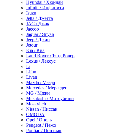
Hyundai / Хюндай
Infiniti / Инфинити
Isuzu
Jetta / Джетта
JAC / Джак
Jaecoo
Jaguar / Ягуар
Jeep / Джип
Jetour
Kia / Киа
Land Rover /Лэнд Ровер
Lexus / Лексус
Li
Lifan
Livan
Mazda / Мазда
Mercedes / Мерседес
MG / Мджи
Mitsubishi / Митсубиши
Moskvitch
Nissan / Ниссан
OMODA
Opel / Опель
Peugeot / Пежо
Pontiac / Понтиак