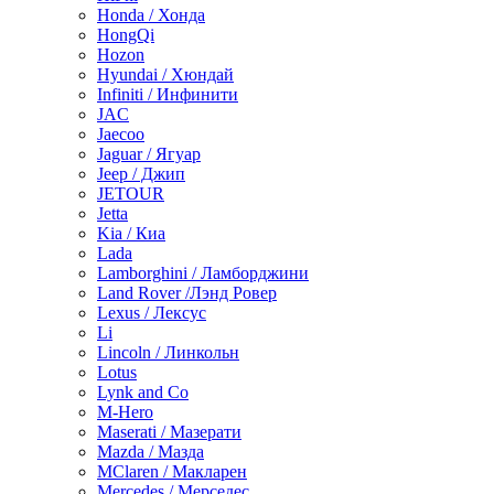
Honda / Хонда
HongQi
Hozon
Hyundai / Хюндай
Infiniti / Инфинити
JAC
Jaecoo
Jaguar / Ягуар
Jeep / Джип
JETOUR
Jetta
Kia / Киа
Lada
Lamborghini / Ламборджини
Land Rover /Лэнд Ровер
Lexus / Лексус
Li
Lincoln / Линкольн
Lotus
Lynk and Co
M-Hero
Maserati / Мазерати
Mazda / Мазда
MClaren / Макларен
Mercedes / Мерседес