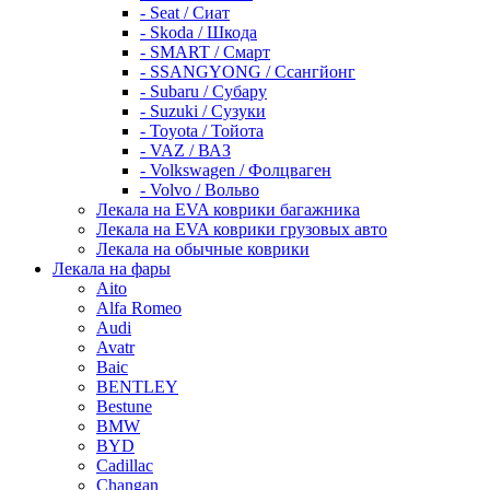
- Seat / Сиат
- Skoda / Шкода
- SMART / Смарт
- SSANGYONG / Ссангйонг
- Subaru / Субару
- Suzuki / Сузуки
- Toyota / Тойота
- VAZ / ВАЗ
- Volkswagen / Фолцваген
- Volvo / Вольво
Лекала на EVA коврики багажника
Лекала на EVA коврики грузовых авто
Лекала на обычные коврики
Лекала на фары
Aito
Alfa Romeo
Audi
Avatr
Baic
BENTLEY
Bestune
BMW
BYD
Cadillac
Changan