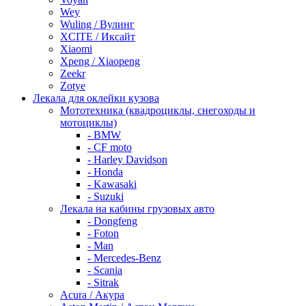
Wey
Wuling / Вулинг
XCITE / Иксайт
Xiaomi
Xpeng / Xiaopeng
Zeekr
Zotye
Лекала для оклейки кузова
Мототехника (квадроциклы, снегоходы и
мотоциклы)
- BMW
- CF moto
- Harley Davidson
- Honda
- Kawasaki
- Suzuki
Лекала на кабины грузовых авто
- Dongfeng
- Foton
- Man
- Mercedes-Benz
- Scania
- Sitrak
Acura / Акура