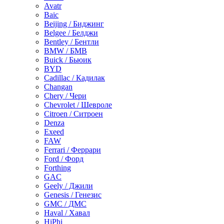
Avatr
Baic
Beijing / Биджинг
Belgee / Белджи
Bentley / Бентли
BMW / БМВ
Buick / Бьюик
BYD
Cadillac / Кадилак
Changan
Chery / Чери
Chevrolet / Шевроле
Citroen / Ситроен
Denza
Exeed
FAW
Ferrari / Феррари
Ford / Форд
Forthing
GAC
Geely / Джили
Genesis / Генезис
GMC / ДМС
Haval / Хавал
HiPhi