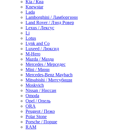
Kia / Киа
Knewstar
Lada
Lamborghini / Ламборгини
Land Rover / Лэнд Ровер
Lexus / Лексус
Li
Lotus
Lynk and Co
Luxeed / Люксид
M-Hero
Mazda / Мазда
Mercedes / Мерседес
Mini / Мини
Mercedes-Benz Maybach
Mitsubishi / Митсубиши
Moskvich
Nissan / Ниссан
Omoda
Opel / Опель
ORA
Peugeot / Пежо
Polar Stone
Porsche / Порше
RAM