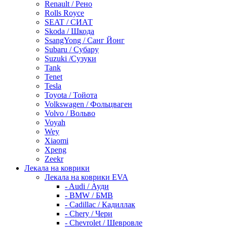
Renault / Рено
Rolls Royce
SEAT / СИАТ
Skoda / Шкода
SsangYong / Санг Йонг
Subaru / Субару
Suzuki /Сузуки
Tank
Tenet
Tesla
Toyota / Тойота
Volkswagen / Фольцваген
Volvo / Вольво
Voyah
Wey
Xiaomi
Xpeng
Zeekr
Лекала на коврики
Лекала на коврики EVA
- Audi / Ауди
- BMW / БМВ
- Cadillac / Кадиллак
- Chery / Чери
- Chevrolet / Шевровле