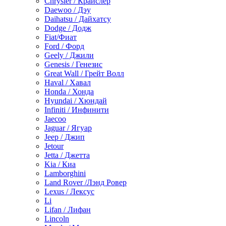
Chrysler / Крайслер
Daewoo / Дэу
Daihatsu / Дайхатсу
Dodge / Додж
Fiat/Фиат
Ford / Форд
Geely / Джили
Genesis / Генезис
Great Wall / Грейт Волл
Haval / Хавал
Honda / Хонда
Hyundai / Хюндай
Infiniti / Инфинити
Jaecoo
Jaguar / Ягуар
Jeep / Джип
Jetour
Jetta / Джетта
Kia / Киа
Lamborghini
Land Rover /Лэнд Ровер
Lexus / Лексус
Li
Lifan / Лифан
Lincoln