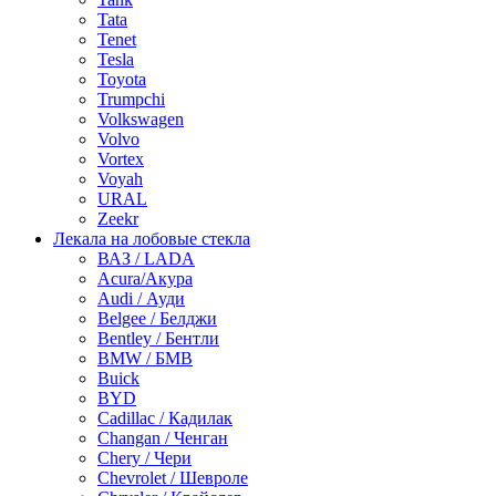
Tata
Tenet
Tesla
Toyota
Trumpchi
Volkswagen
Volvo
Vortex
Voyah
URAL
Zeekr
Лекала на лобовые стекла
ВАЗ / LADA
Acura/Акура
Audi / Ауди
Belgee / Белджи
Bentley / Бентли
BMW / БМВ
Buick
BYD
Cadillac / Кадилак
Changan / Ченган
Chery / Чери
Chevrolet / Шевроле