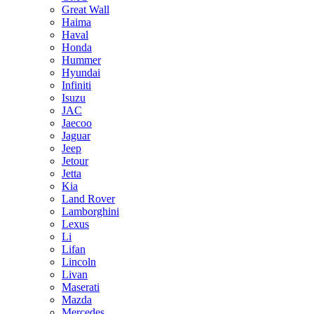
Great Wall
Haima
Haval
Honda
Hummer
Hyundai
Infiniti
Isuzu
JAC
Jaecoo
Jaguar
Jeep
Jetour
Jetta
Kia
Land Rover
Lamborghini
Lexus
Li
Lifan
Lincoln
Livan
Maserati
Mazda
Mercedes