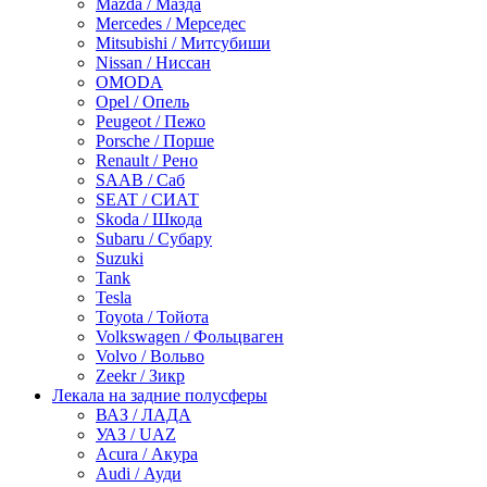
Mazda / Мазда
Mercedes / Мерседес
Mitsubishi / Митсубиши
Nissan / Ниссан
OMODA
Opel / Опель
Peugeot / Пежо
Porsche / Порше
Renault / Рено
SAAB / Саб
SEAT / СИАТ
Skoda / Шкода
Subaru / Субару
Suzuki
Tank
Tesla
Toyota / Тойота
Volkswagen / Фольцваген
Volvo / Вольво
Zeekr / Зикр
Лекала на задние полусферы
ВАЗ / ЛАДА
УАЗ / UAZ
Acura / Акура
Audi / Ауди