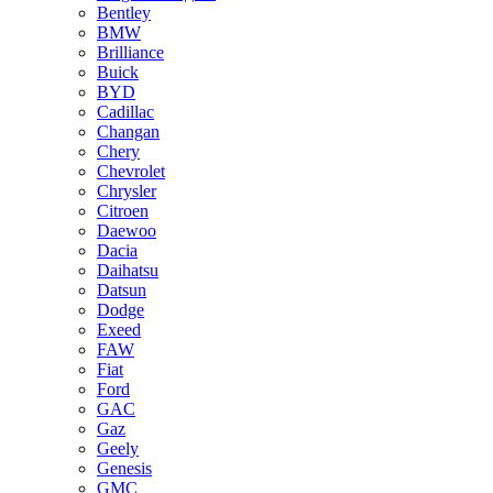
Bentley
BMW
Brilliance
Buick
BYD
Cadillac
Changan
Chery
Chevrolet
Chrysler
Citroen
Daewoo
Dacia
Daihatsu
Datsun
Dodge
Exeed
FAW
Fiat
Ford
GAC
Gaz
Geely
Genesis
GMC