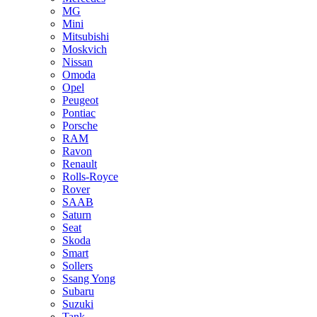
MG
Mini
Mitsubishi
Moskvich
Nissan
Omoda
Opel
Peugeot
Pontiac
Porsche
RAM
Ravon
Renault
Rolls-Royce
Rover
SAAB
Saturn
Seat
Skoda
Smart
Sollers
Ssang Yong
Subaru
Suzuki
Tank