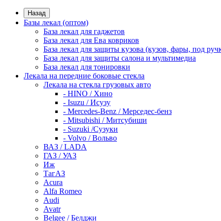
Назад
Базы лекал (оптом)
База лекал для гаджетов
База лекал для Ева ковриков
База лекал для защиты кузова (кузов, фары, под руч
База лекал для защиты салона и мультимедиа
База лекал для тонировки
Лекала на передние боковые стекла
Лекала на стекла грузовых авто
- HINO / Хино
- Isuzu / Исузу
- Mercedes-Benz / Мерседес-бенз
- Mitsubishi / Митсубиши
- Suzuki /Сузуки
- Volvo / Вольво
ВАЗ / LADA
ГАЗ / УАЗ
Иж
ТагАЗ
Acura
Alfa Romeo
Audi
Avatr
Belgee / Белджи