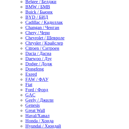
Belgee / Белджи
BMW / БМВ
Buick / Бьюик
BYD / БИД
Cadillac / Кадиллак
Changan / Ченган
Chery / Чери
Chevrolet / Шевроле
Chrysler / Крайслер
Citroen / Ситроен
Dacia / Дасиа
Daewoo / Дэу
Dodge / Додж
Dongfeng
Exeed
FAW / ФАУ
Fiat
Ford / Форд
GAC
Geely / Джили
Genesis
Great Wall
Haval/Хавал
Honda / Хонда
Hyundai / Хюндай