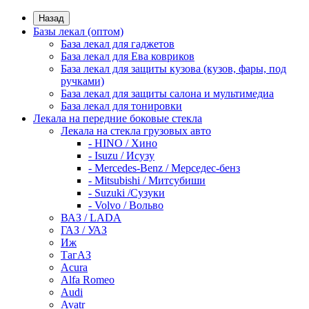
Назад
Базы лекал (оптом)
База лекал для гаджетов
База лекал для Ева ковриков
База лекал для защиты кузова (кузов, фары, под
ручками)
База лекал для защиты салона и мультимедиа
База лекал для тонировки
Лекала на передние боковые стекла
Лекала на стекла грузовых авто
- HINO / Хино
- Isuzu / Исузу
- Mercedes-Benz / Мерседес-бенз
- Mitsubishi / Митсубиши
- Suzuki /Сузуки
- Volvo / Вольво
ВАЗ / LADA
ГАЗ / УАЗ
Иж
ТагАЗ
Acura
Alfa Romeo
Audi
Avatr