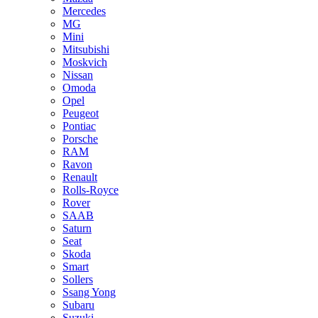
Mercedes
MG
Mini
Mitsubishi
Moskvich
Nissan
Omoda
Opel
Peugeot
Pontiac
Porsche
RAM
Ravon
Renault
Rolls-Royce
Rover
SAAB
Saturn
Seat
Skoda
Smart
Sollers
Ssang Yong
Subaru
Suzuki