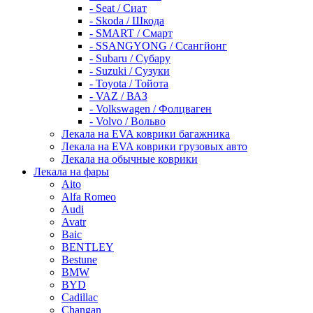
- Seat / Сиат
- Skoda / Шкода
- SMART / Смарт
- SSANGYONG / Ссангйонг
- Subaru / Субару
- Suzuki / Сузуки
- Toyota / Тойота
- VAZ / ВАЗ
- Volkswagen / Фолцваген
- Volvo / Вольво
Лекала на EVA коврики багажника
Лекала на EVA коврики грузовых авто
Лекала на обычные коврики
Лекала на фары
Aito
Alfa Romeo
Audi
Avatr
Baic
BENTLEY
Bestune
BMW
BYD
Cadillac
Changan