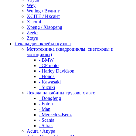
Wey
Wuling / Вулинг
XCITE / Иксайт
Xiaomi
Xpeng / Xiaopeng
Zeekr
Zotye
Лекала для оклейки кузова
Мототехника (квадроциклы, снегоходы и
мотоциклы)
- BMW
- CF moto
- Harley Davidson
- Honda
- Kawasaki
- Suzuki
Лекала на кабины грузовых авто
- Dongfeng
- Foton
- Man
- Mercedes-Benz
- Scania
- Sitrak
Acura / Акура