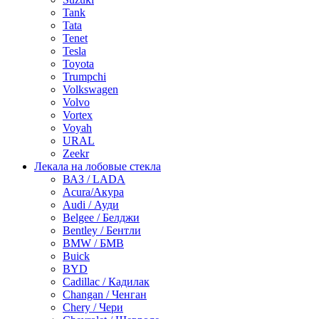
Tank
Tata
Tenet
Tesla
Toyota
Trumpchi
Volkswagen
Volvo
Vortex
Voyah
URAL
Zeekr
Лекала на лобовые стекла
ВАЗ / LADA
Acura/Акура
Audi / Ауди
Belgee / Белджи
Bentley / Бентли
BMW / БМВ
Buick
BYD
Cadillac / Кадилак
Changan / Ченган
Chery / Чери