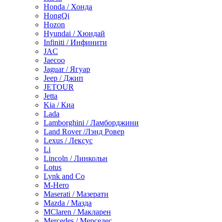
Honda / Хонда
HongQi
Hozon
Hyundai / Хюндай
Infiniti / Инфинити
JAC
Jaecoo
Jaguar / Ягуар
Jeep / Джип
JETOUR
Jetta
Kia / Киа
Lada
Lamborghini / Ламборджини
Land Rover /Лэнд Ровер
Lexus / Лексус
Li
Lincoln / Линкольн
Lotus
Lynk and Co
M-Hero
Maserati / Мазерати
Mazda / Мазда
MClaren / Макларен
Mercedes / Мерседес