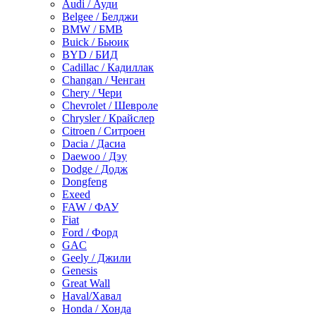
Audi / Ауди
Belgee / Белджи
BMW / БМВ
Buick / Бьюик
BYD / БИД
Cadillac / Кадиллак
Changan / Ченган
Chery / Чери
Chevrolet / Шевроле
Chrysler / Крайслер
Citroen / Ситроен
Dacia / Дасиа
Daewoo / Дэу
Dodge / Додж
Dongfeng
Exeed
FAW / ФАУ
Fiat
Ford / Форд
GAC
Geely / Джили
Genesis
Great Wall
Haval/Хавал
Honda / Хонда