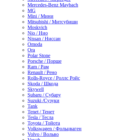
Mercedes-Benz Maybach
MG
Mini / Мини
Mitsubishi / Митсубиши
Moskvich
Nio / Нио
Nissan / Ниссан
Omoda
Ora
Polar Stone
Porsche / Порше
Ram / Рам
Renault / Рено
Rolls-Royce / Роллс Ройс
Skoda / Шкода
Skywell
Subaru / Субару
Suzuki /Сузуки
Tank
Tenet / Тенет
Tesla / Тесла
Toyota / Тойота
Volkswagen / Фольцваген
Volvo / Вольво
Voyah