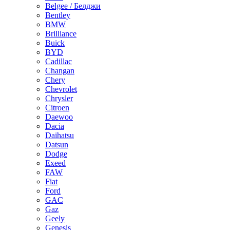
Belgee / Белджи
Bentley
BMW
Brilliance
Buick
BYD
Cadillac
Changan
Chery
Chevrolet
Chrysler
Citroen
Daewoo
Dacia
Daihatsu
Datsun
Dodge
Exeed
FAW
Fiat
Ford
GAC
Gaz
Geely
Genesis