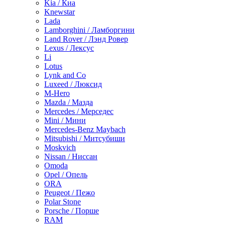
Kia / Киа
Knewstar
Lada
Lamborghini / Ламборгини
Land Rover / Лэнд Ровер
Lexus / Лексус
Li
Lotus
Lynk and Co
Luxeed / Люксид
M-Hero
Mazda / Мазда
Mercedes / Мерседес
Mini / Мини
Mercedes-Benz Maybach
Mitsubishi / Митсубиши
Moskvich
Nissan / Ниссан
Omoda
Opel / Опель
ORA
Peugeot / Пежо
Polar Stone
Porsche / Порше
RAM