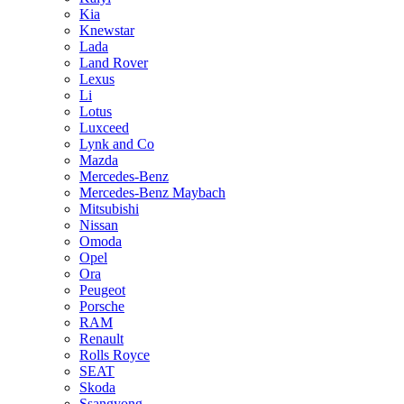
Kia
Knewstar
Lada
Land Rover
Lexus
Li
Lotus
Luxceed
Lynk and Co
Mazda
Mercedes-Benz
Mercedes-Benz Maybach
Mitsubishi
Nissan
Omoda
Opel
Ora
Peugeot
Porsche
RAM
Renault
Rolls Royce
SEAT
Skoda
Ssangyong