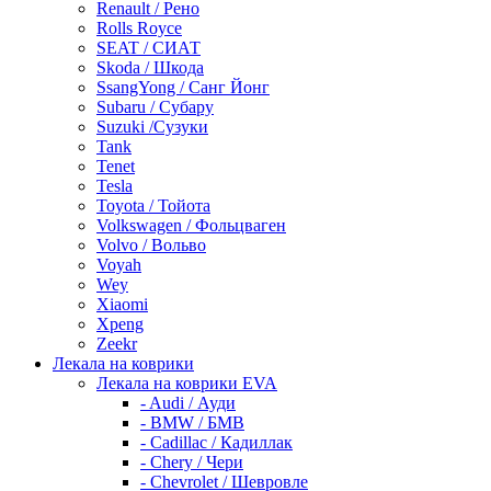
Renault / Рено
Rolls Royce
SEAT / СИАТ
Skoda / Шкода
SsangYong / Санг Йонг
Subaru / Субару
Suzuki /Сузуки
Tank
Tenet
Tesla
Toyota / Тойота
Volkswagen / Фольцваген
Volvo / Вольво
Voyah
Wey
Xiaomi
Xpeng
Zeekr
Лекала на коврики
Лекала на коврики EVA
- Audi / Ауди
- BMW / БМВ
- Cadillac / Кадиллак
- Chery / Чери
- Chevrolet / Шевровле