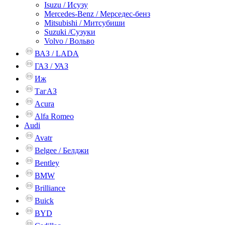
Isuzu / Исузу
Mercedes-Benz / Мерседес-бенз
Mitsubishi / Митсубиши
Suzuki /Сузуки
Volvo / Вольво
ВАЗ / LADA
ГАЗ / УАЗ
Иж
ТагАЗ
Acura
Alfa Romeo
Audi
Avatr
Belgee / Белджи
Bentley
BMW
Brilliance
Buick
BYD