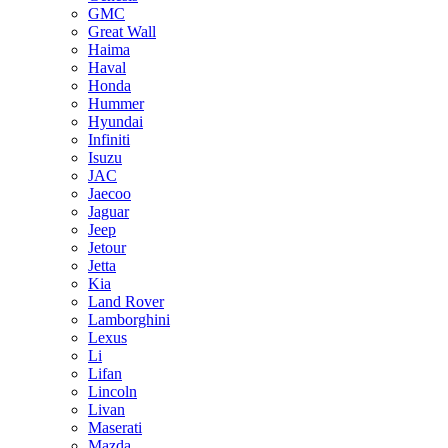
GMC
Great Wall
Haima
Haval
Honda
Hummer
Hyundai
Infiniti
Isuzu
JAC
Jaecoo
Jaguar
Jeep
Jetour
Jetta
Kia
Land Rover
Lamborghini
Lexus
Li
Lifan
Lincoln
Livan
Maserati
Mazda