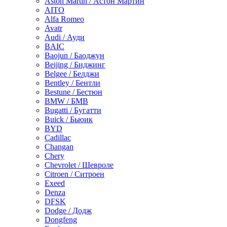
Aston Martin / Астон Мартин
AITO
Alfa Romeo
Avatr
Audi / Ауди
BAIC
Baojun / Баоджун
Beijing / Биджинг
Belgee / Белджи
Bentley / Бентли
Bestune / Бестюн
BMW / БМВ
Bugatti / Бугатти
Buick / Бьюик
BYD
Cadillac
Changan
Chery
Chevrolet / Шевроле
Citroen / Ситроен
Exeed
Denza
DFSK
Dodge / Додж
Dongfeng