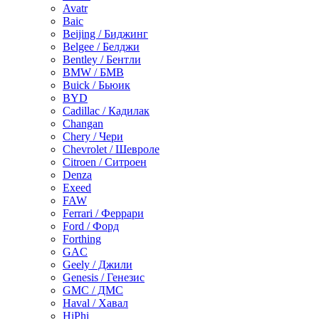
Avatr
Baic
Beijing / Биджинг
Belgee / Белджи
Bentley / Бентли
BMW / БМВ
Buick / Бьюик
BYD
Cadillac / Кадилак
Changan
Chery / Чери
Chevrolet / Шевроле
Citroen / Ситроен
Denza
Exeed
FAW
Ferrari / Феррари
Ford / Форд
Forthing
GAC
Geely / Джили
Genesis / Генезис
GMC / ДМС
Haval / Хавал
HiPhi