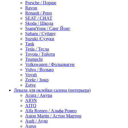
Porsche / Порше
Ravon
Renault / Рено
SEAT / СИАТ
Skoda / Шкода
SsangYong / Санг Йонг
Subaru / Субару
Suzuki /Сузуки
Tank
Tesla / Тесла
Toyota / Тойота
Trumpchi
Volkswagen / Фольцваген
Volvo / Вольво
Voyah
Zeekr / Зикр
Zotye
Лекала для оклейки салона (интерьера)
Acura / Акура
AION
AITO
Alfa Romeo / Альфа Ромео
Aston Martin / Астон Мартин
Audi / Ауди
Aurus