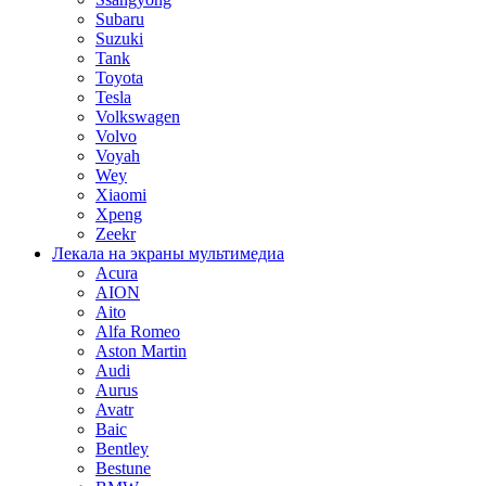
Subaru
Suzuki
Tank
Toyota
Tesla
Volkswagen
Volvo
Voyah
Wey
Xiaomi
Xpeng
Zeekr
Лекала на экраны мультимедиа
Acura
AION
Aito
Alfa Romeo
Aston Martin
Audi
Aurus
Avatr
Baic
Bentley
Bestune