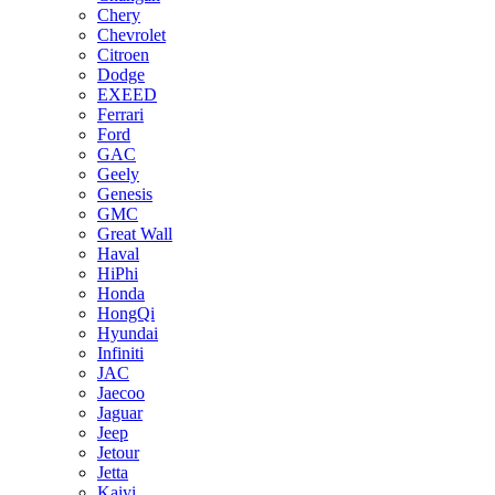
Chery
Chevrolet
Citroen
Dodge
EXEED
Ferrari
Ford
GAC
Geely
Genesis
GMC
Great Wall
Haval
HiPhi
Honda
HongQi
Hyundai
Infiniti
JAC
Jaecoo
Jaguar
Jeep
Jetour
Jetta
Kaiyi