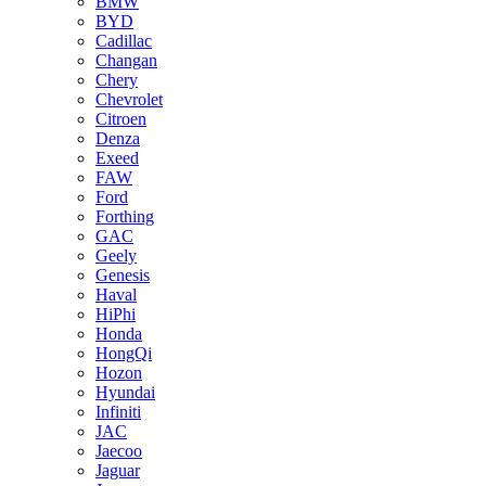
BMW
BYD
Cadillac
Changan
Chery
Chevrolet
Citroen
Denza
Exeed
FAW
Ford
Forthing
GAC
Geely
Genesis
Haval
HiPhi
Honda
HongQi
Hozon
Hyundai
Infiniti
JAC
Jaecoo
Jaguar