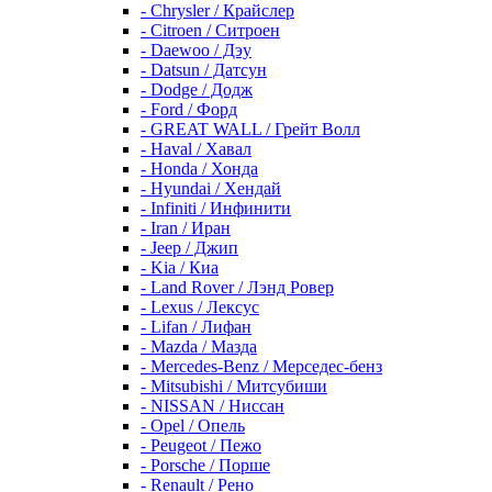
- Chrysler / Крайслер
- Citroen / Ситроен
- Daewoo / Дэу
- Datsun / Датсун
- Dodge / Додж
- Ford / Форд
- GREAT WALL / Грейт Волл
- Haval / Хавал
- Honda / Хонда
- Hyundai / Хендай
- Infiniti / Инфинити
- Iran / Иран
- Jeep / Джип
- Kia / Киа
- Land Rover / Лэнд Ровер
- Lexus / Лексус
- Lifan / Лифан
- Mazda / Мазда
- Mercedes-Benz / Мерседес-бенз
- Mitsubishi / Митсубиши
- NISSAN / Ниссан
- Opel / Опель
- Peugeot / Пежо
- Porsche / Порше
- Renault / Рено