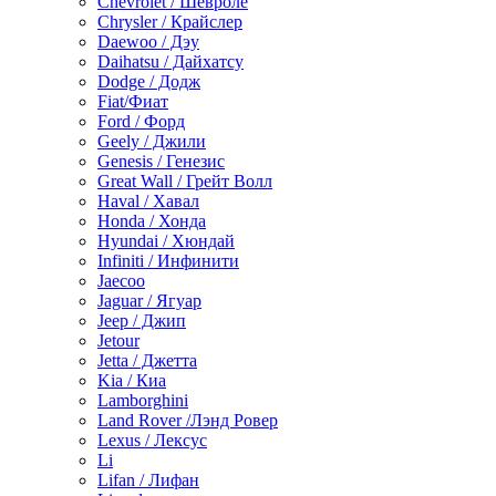
Chevrolet / Шевроле
Chrysler / Крайслер
Daewoo / Дэу
Daihatsu / Дайхатсу
Dodge / Додж
Fiat/Фиат
Ford / Форд
Geely / Джили
Genesis / Генезис
Great Wall / Грейт Волл
Haval / Хавал
Honda / Хонда
Hyundai / Хюндай
Infiniti / Инфинити
Jaecoo
Jaguar / Ягуар
Jeep / Джип
Jetour
Jetta / Джетта
Kia / Киа
Lamborghini
Land Rover /Лэнд Ровер
Lexus / Лексус
Li
Lifan / Лифан