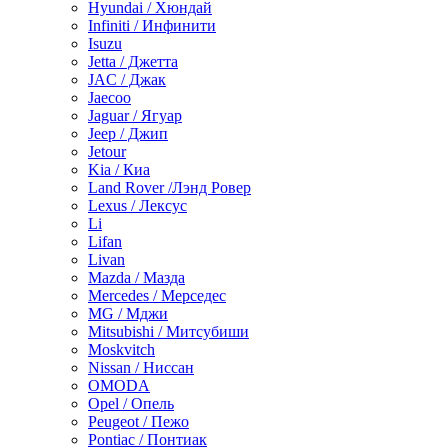
Hyundai / Хюндай
Infiniti / Инфинити
Isuzu
Jetta / Джетта
JAC / Джак
Jaecoo
Jaguar / Ягуар
Jeep / Джип
Jetour
Kia / Киа
Land Rover /Лэнд Ровер
Lexus / Лексус
Li
Lifan
Livan
Mazda / Мазда
Mercedes / Мерседес
MG / Мджи
Mitsubishi / Митсубиши
Moskvitch
Nissan / Ниссан
OMODA
Opel / Опель
Peugeot / Пежо
Pontiac / Понтиак