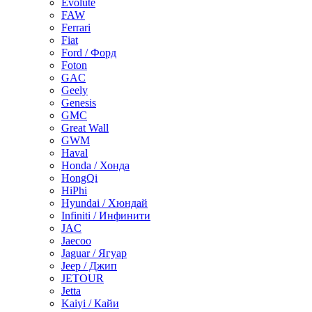
Evolute
FAW
Ferrari
Fiat
Ford / Форд
Foton
GAC
Geely
Genesis
GMC
Great Wall
GWM
Haval
Honda / Хонда
HongQi
HiPhi
Hyundai / Хюндай
Infiniti / Инфинити
JAC
Jaecoo
Jaguar / Ягуар
Jeep / Джип
JETOUR
Jetta
Kaiyi / Кайи