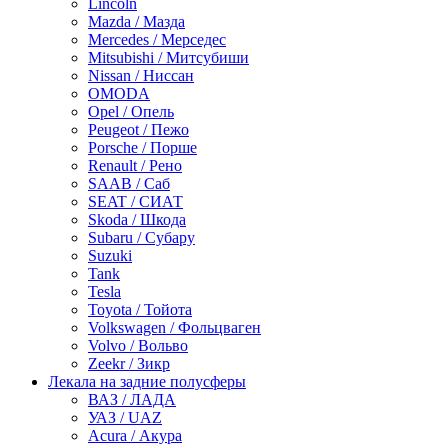
Lincoln
Mazda / Мазда
Mercedes / Мерседес
Mitsubishi / Митсубиши
Nissan / Ниссан
OMODA
Opel / Опель
Peugeot / Пежо
Porsche / Порше
Renault / Рено
SAAB / Саб
SEAT / СИАТ
Skoda / Шкода
Subaru / Субару
Suzuki
Tank
Tesla
Toyota / Тойота
Volkswagen / Фольцваген
Volvo / Вольво
Zeekr / Зикр
Лекала на задние полусферы
ВАЗ / ЛАДА
УАЗ / UAZ
Acura / Акура