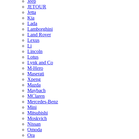
Jeep
JETOUR
Jetta
Kia
Lada
Lamborghini
Land Rover
Lexus
Li
Lincoln
Lotus
Lynk and Co
M-Hero
Maserati
Xpeng
Mazda
Maybach
MClaren
Mercedes-Benz
Mini
Mitsubishi
Moskvich
Nissan
Omoda
Ora