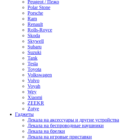
Peugeot / Пежо
Polar Stone
Porsche
Ram
Renault
Rolls-Royce
Skoda
Skywell
Subaru
Suzuki
Tank
Tesla
Toyota
Volkswagen
Volvo
Voyah
Wey
Xiaomi
ZEEKR
Zotye
Гаджеты
Лекала на аксессуары и другие устройства
Лекала на беспроводные наушники
Лекала на брелки
Лекала на игровые приставки