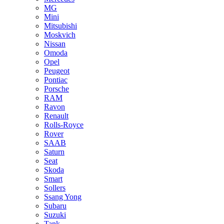
MG
Mini
Mitsubishi
Moskvich
Nissan
Omoda
Opel
Peugeot
Pontiac
Porsche
RAM
Ravon
Renault
Rolls-Royce
Rover
SAAB
Saturn
Seat
Skoda
Smart
Sollers
Ssang Yong
Subaru
Suzuki
Tank