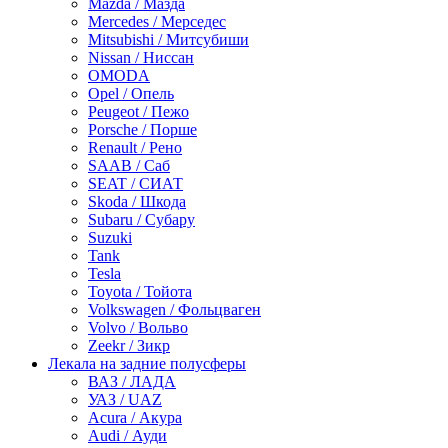
Mazda / Мазда
Mercedes / Мерседес
Mitsubishi / Митсубиши
Nissan / Ниссан
OMODA
Opel / Опель
Peugeot / Пежо
Porsche / Порше
Renault / Рено
SAAB / Саб
SEAT / СИАТ
Skoda / Шкода
Subaru / Субару
Suzuki
Tank
Tesla
Toyota / Тойота
Volkswagen / Фольцваген
Volvo / Вольво
Zeekr / Зикр
Лекала на задние полусферы
ВАЗ / ЛАДА
УАЗ / UAZ
Acura / Акура
Audi / Ауди