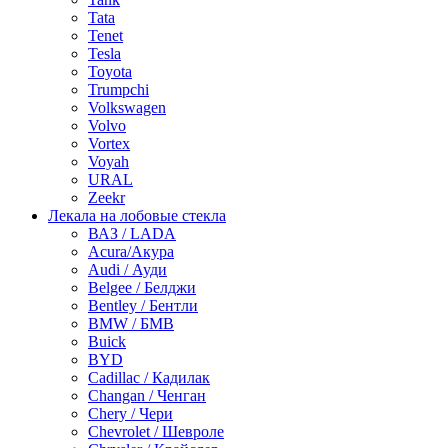
Tata
Tenet
Tesla
Toyota
Trumpchi
Volkswagen
Volvo
Vortex
Voyah
URAL
Zeekr
Лекала на лобовые стекла
ВАЗ / LADA
Acura/Акура
Audi / Ауди
Belgee / Белджи
Bentley / Бентли
BMW / БМВ
Buick
BYD
Cadillac / Кадилак
Changan / Ченган
Chery / Чери
Chevrolet / Шевроле