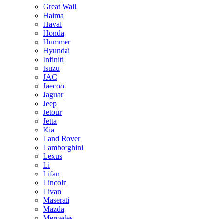
Great Wall
Haima
Haval
Honda
Hummer
Hyundai
Infiniti
Isuzu
JAC
Jaecoo
Jaguar
Jeep
Jetour
Jetta
Kia
Land Rover
Lamborghini
Lexus
Li
Lifan
Lincoln
Livan
Maserati
Mazda
Mercedes