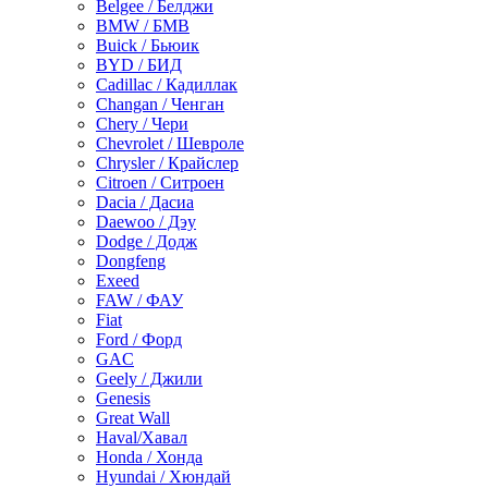
Belgee / Белджи
BMW / БМВ
Buick / Бьюик
BYD / БИД
Cadillac / Кадиллак
Changan / Ченган
Chery / Чери
Chevrolet / Шевроле
Chrysler / Крайслер
Citroen / Ситроен
Dacia / Дасиа
Daewoo / Дэу
Dodge / Додж
Dongfeng
Exeed
FAW / ФАУ
Fiat
Ford / Форд
GAC
Geely / Джили
Genesis
Great Wall
Haval/Хавал
Honda / Хонда
Hyundai / Хюндай