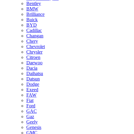
Bentley
BMW
Brilliance
Buick
BYD
Cadillac
Changan
Chery
Chevrolet
Chrysler
Citroen
Daewoo
Dacia
Daihatsu
Datsun
Dodge
Exeed
FAW
Fiat
Ford
GAC
Gaz
Geely
Genesis
GMC