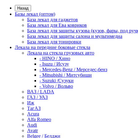
Назад
Базы лекал (оптом)
База лекал для гаджетов
База лекал для Ева ковриков
База лекал для защиты кузова (кузов, фары, под руч
База лекал для защиты салона и мультимедиа
База лекал для тонировки
Лекала на передние боковые стекла
Лекала на стекла грузовых авто
- HINO / Хино
- Isuzu / Исузу
- Mercedes-Benz / Мерседес-бенз
- Mitsubishi / Митсубиши
- Suzuki /Сузуки
- Volvo / Вольво
ВАЗ / LADA
ГАЗ / УАЗ
Иж
ТагАЗ
Acura
Alfa Romeo
Audi
Avatr
Belgee / Белджи