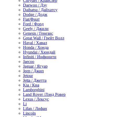
Chrysler / Крайслер
Daewoo / Дэу
Daihatsu / Дайхатсу
Dodge / Додж
Fiat/Фиат
Ford / Форд
Geely / Джили
Genesis / Генезис
Great Wall / Грейт Волл
Haval / Хавал
Honda / Хонда
Hyundai / Хюндай
Infiniti / Инфинити
Jaecoo
Jaguar / Ягуар
Jeep / Джип
Jetour
Jetta / Джетта
Kia / Киа
Lamborghini
Land Rover /Лэнд Ровер
Lexus / Лексус
Li
Lifan / Лифан
Lincoln