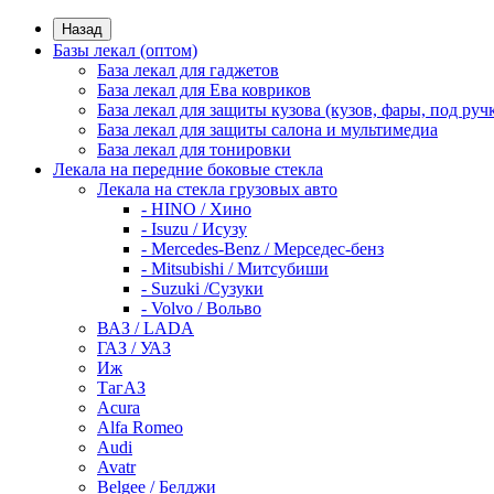
Назад
Базы лекал (оптом)
База лекал для гаджетов
База лекал для Ева ковриков
База лекал для защиты кузова (кузов, фары, под руч
База лекал для защиты салона и мультимедиа
База лекал для тонировки
Лекала на передние боковые стекла
Лекала на стекла грузовых авто
- HINO / Хино
- Isuzu / Исузу
- Mercedes-Benz / Мерседес-бенз
- Mitsubishi / Митсубиши
- Suzuki /Сузуки
- Volvo / Вольво
ВАЗ / LADA
ГАЗ / УАЗ
Иж
ТагАЗ
Acura
Alfa Romeo
Audi
Avatr
Belgee / Белджи