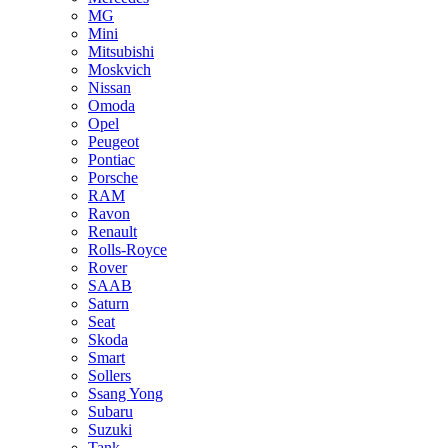
MG
Mini
Mitsubishi
Moskvich
Nissan
Omoda
Opel
Peugeot
Pontiac
Porsche
RAM
Ravon
Renault
Rolls-Royce
Rover
SAAB
Saturn
Seat
Skoda
Smart
Sollers
Ssang Yong
Subaru
Suzuki
Tank