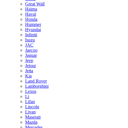
Great Wall
Haima
Haval
Honda
Hummer
Hyundai
Infiniti
Isuzu
JAC
Jaecoo
Jaguar
Jeep
Jetour
Jetta
Kia
Land Rover
Lamborghini
Lexus
Li
Lifan
Lincoln
Livan
Maserati
Mazda
Mercedes