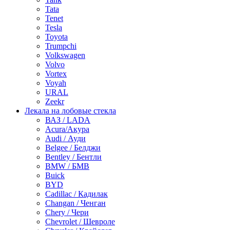
Tata
Tenet
Tesla
Toyota
Trumpchi
Volkswagen
Volvo
Vortex
Voyah
URAL
Zeekr
Лекала на лобовые стекла
ВАЗ / LADA
Acura/Акура
Audi / Ауди
Belgee / Белджи
Bentley / Бентли
BMW / БМВ
Buick
BYD
Cadillac / Кадилак
Changan / Ченган
Chery / Чери
Chevrolet / Шевроле