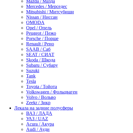
Mazda / Мазда
Mercedes / Мерседес
Mitsubishi / Митсубиши
Nissan / Ниссан
OMODA
Opel / Опель
Peugeot / Пежо
Porsche / Порше
Renault / Рено
SAAB / Саб
SEAT / СИАТ
Skoda / Шкода
Subaru / Субару
Suzuki
Tank
Tesla
Toyota / Тойота
Volkswagen / Фольцваген
Volvo / Вольво
Zeekr / Зикр
Лекала на задние полусферы
ВАЗ / ЛАДА
УАЗ / UAZ
Acura / Акура
Audi / Ауди