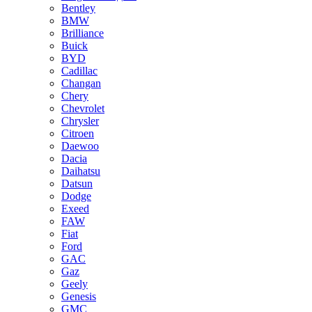
Bentley
BMW
Brilliance
Buick
BYD
Cadillac
Changan
Chery
Chevrolet
Chrysler
Citroen
Daewoo
Dacia
Daihatsu
Datsun
Dodge
Exeed
FAW
Fiat
Ford
GAC
Gaz
Geely
Genesis
GMC