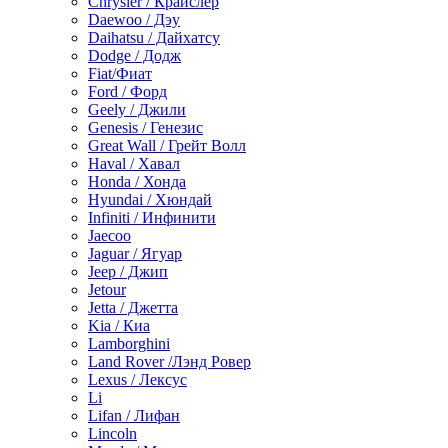
Chrysler / Крайслер
Daewoo / Дэу
Daihatsu / Дайхатсу
Dodge / Додж
Fiat/Фиат
Ford / Форд
Geely / Джили
Genesis / Генезис
Great Wall / Грейт Волл
Haval / Хавал
Honda / Хонда
Hyundai / Хюндай
Infiniti / Инфинити
Jaecoo
Jaguar / Ягуар
Jeep / Джип
Jetour
Jetta / Джетта
Kia / Киа
Lamborghini
Land Rover /Лэнд Ровер
Lexus / Лексус
Li
Lifan / Лифан
Lincoln