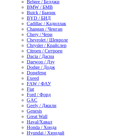
Belgee / Белджи
BMW / БМВ
Buick / Бьюик
BYD / БИД
Cadillac / Кадиллак
Changan / Ченган
Chery / Чери
Chevrolet / Шевроле
Chrysler / Крайслер
Citroen / Ситроен
Dacia / Дасиа
Daewoo / Дэу
Dodge / Додж
Dongfeng
Exeed
FAW / ФАУ
Fiat
Ford / Форд
GAC
Geely / Джили
Genesis
Great Wall
Haval/Хавал
Honda / Хонда
Hyundai / Хюндай