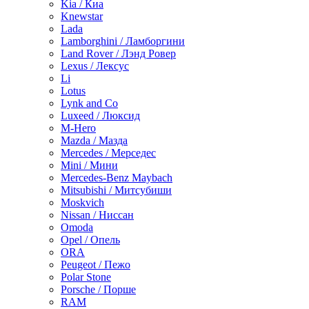
Kia / Киа
Knewstar
Lada
Lamborghini / Ламборгини
Land Rover / Лэнд Ровер
Lexus / Лексус
Li
Lotus
Lynk and Co
Luxeed / Люксид
M-Hero
Mazda / Мазда
Mercedes / Мерседес
Mini / Мини
Mercedes-Benz Maybach
Mitsubishi / Митсубиши
Moskvich
Nissan / Ниссан
Omoda
Opel / Опель
ORA
Peugeot / Пежо
Polar Stone
Porsche / Порше
RAM