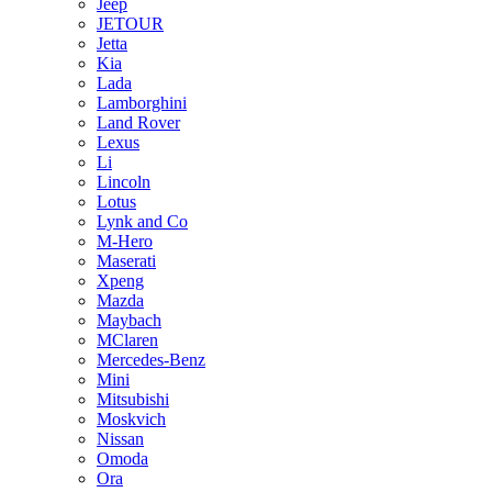
Jeep
JETOUR
Jetta
Kia
Lada
Lamborghini
Land Rover
Lexus
Li
Lincoln
Lotus
Lynk and Co
M-Hero
Maserati
Xpeng
Mazda
Maybach
MClaren
Mercedes-Benz
Mini
Mitsubishi
Moskvich
Nissan
Omoda
Ora