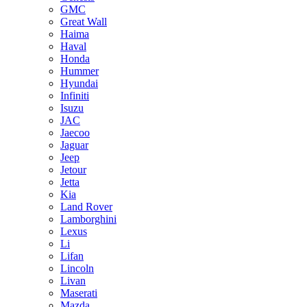
GMC
Great Wall
Haima
Haval
Honda
Hummer
Hyundai
Infiniti
Isuzu
JAC
Jaecoo
Jaguar
Jeep
Jetour
Jetta
Kia
Land Rover
Lamborghini
Lexus
Li
Lifan
Lincoln
Livan
Maserati
Mazda