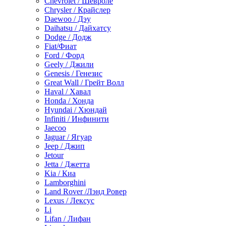
Chevrolet / Шевроле
Chrysler / Крайслер
Daewoo / Дэу
Daihatsu / Дайхатсу
Dodge / Додж
Fiat/Фиат
Ford / Форд
Geely / Джили
Genesis / Генезис
Great Wall / Грейт Волл
Haval / Хавал
Honda / Хонда
Hyundai / Хюндай
Infiniti / Инфинити
Jaecoo
Jaguar / Ягуар
Jeep / Джип
Jetour
Jetta / Джетта
Kia / Киа
Lamborghini
Land Rover /Лэнд Ровер
Lexus / Лексус
Li
Lifan / Лифан