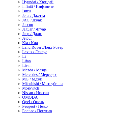
Hyundai / Хюндай
Infiniti / Инфинити
Isuzu
Jetta / Джетта
JAC / Джак
Jaecoo
Jaguar / Ягуар
Jeep / Джип
Jetour
Kia / Киа
Land Rover /Лэнд Ровер
Lexus / Лексус
Li
Lifan
Livan
Mazda / Мазда
Mercedes / Мерседес
MG / Мджи
Mitsubishi / Митсубиши
Moskvitch
Nissan / Ниссан
OMODA
Opel / Опель
Peugeot / Пежо
Pontiac / Понтиак