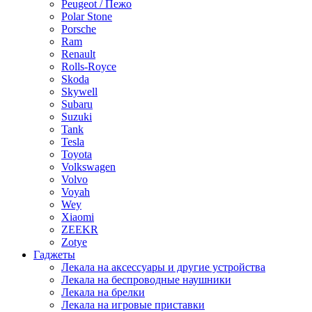
Peugeot / Пежо
Polar Stone
Porsche
Ram
Renault
Rolls-Royce
Skoda
Skywell
Subaru
Suzuki
Tank
Tesla
Toyota
Volkswagen
Volvo
Voyah
Wey
Xiaomi
ZEEKR
Zotye
Гаджеты
Лекала на аксессуары и другие устройства
Лекала на беспроводные наушники
Лекала на брелки
Лекала на игровые приставки