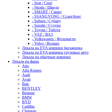
- Seat / Сиат
- Skoda / Шкода
- SMART / Смарт
- SSANGYONG / Ссангйонг
- Subaru / Субару
- Suzuki / Сузуки
- Toyota / Тойота
- VAZ / ВАЗ
- Volkswagen / Фолцваген
- Volvo / Вольво
Лекала на EVA коврики багажника
Лекала на EVA коврики грузовых авто
Лекала на обычные коврики
Лекала на фары
Aito
Alfa Romeo
Audi
Avatr
Baic
BENTLEY
Bestune
BMW
BYD
Cadillac
Changan