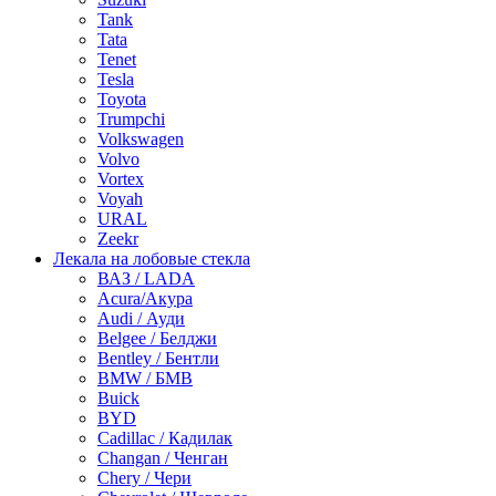
Tank
Tata
Tenet
Tesla
Toyota
Trumpchi
Volkswagen
Volvo
Vortex
Voyah
URAL
Zeekr
Лекала на лобовые стекла
ВАЗ / LADA
Acura/Акура
Audi / Ауди
Belgee / Белджи
Bentley / Бентли
BMW / БМВ
Buick
BYD
Cadillac / Кадилак
Changan / Ченган
Chery / Чери