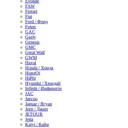
Evolute
FAW
Ferrari
Fiat
Ford / Форд
Foton
GAC
Geely
Genesis
GMC
Great Wall
GWM
Haval
Honda / Хонда
HongQi
HiPhi
Hyundai / Хюндай
Infiniti / Инфинити
JAC
Jaecoo
Jaguar / Ягуар
Jeep / Джип
JETOUR
Jetta
Kaiyi / Кайи