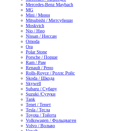
Mercedes-Benz Maybach
MG
Mini / Мини
Mitsubishi / Митсубиши
Moskvich
Nio / Нио
Nissan / Ниссан
Omoda
Ora
Polar Stone
Porsche / Порше
Ram / Рам
Renault / Рено
Rolls-Royce / Роллс Ройс
Skoda / Шкода
Skywell
Subaru / Субару
Suzuki /Сузуки
Tank
Tenet / Тенет
Tesla / Тесла
Toyota / Тойота
Volkswagen / Фольцваген
Volvo / Вольво
Voyah