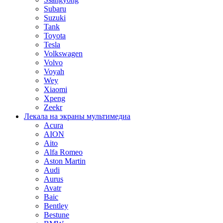
Subaru
Suzuki
Tank
Toyota
Tesla
Volkswagen
Volvo
Voyah
Wey
Xiaomi
Xpeng
Zeekr
Лекала на экраны мультимедиа
Acura
AION
Aito
Alfa Romeo
Aston Martin
Audi
Aurus
Avatr
Baic
Bentley
Bestune