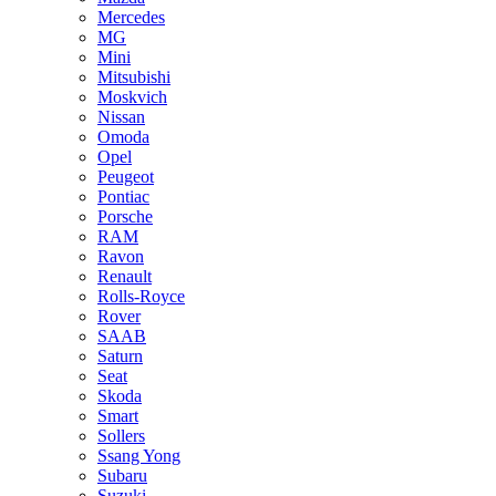
Mercedes
MG
Mini
Mitsubishi
Moskvich
Nissan
Omoda
Opel
Peugeot
Pontiac
Porsche
RAM
Ravon
Renault
Rolls-Royce
Rover
SAAB
Saturn
Seat
Skoda
Smart
Sollers
Ssang Yong
Subaru
Suzuki