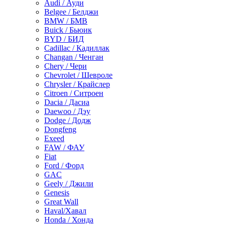
Audi / Ауди
Belgee / Белджи
BMW / БМВ
Buick / Бьюик
BYD / БИД
Cadillac / Кадиллак
Changan / Ченган
Chery / Чери
Chevrolet / Шевроле
Chrysler / Крайслер
Citroen / Ситроен
Dacia / Дасиа
Daewoo / Дэу
Dodge / Додж
Dongfeng
Exeed
FAW / ФАУ
Fiat
Ford / Форд
GAC
Geely / Джили
Genesis
Great Wall
Haval/Хавал
Honda / Хонда