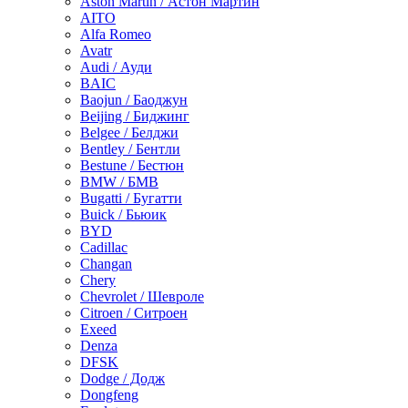
Aston Martin / Астон Мартин
AITO
Alfa Romeo
Avatr
Audi / Ауди
BAIC
Baojun / Баоджун
Beijing / Биджинг
Belgee / Белджи
Bentley / Бентли
Bestune / Бестюн
BMW / БМВ
Bugatti / Бугатти
Buick / Бьюик
BYD
Cadillac
Changan
Chery
Chevrolet / Шевроле
Citroen / Ситроен
Exeed
Denza
DFSK
Dodge / Додж
Dongfeng