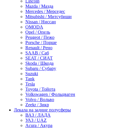
Lincoln
Mazda / Мазда
Mercedes / Мерседес
Mitsubishi / Митсубиши
Nissan / Ниссан
OMODA
Opel / Опель
Peugeot / Пежо
Porsche / Порше
Renault / Рено
SAAB / Саб
SEAT / СИАТ
Skoda / Шкода
Subaru / Субару
Suzuki
Tank
Tesla
Toyota / Тойота
Volkswagen / Фольцваген
Volvo / Вольво
Zeekr / Зикр
Лекала на задние полусферы
ВАЗ / ЛАДА
УАЗ / UAZ
Acura / Акура