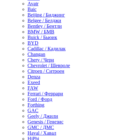
Avatr
Baic
Beijing / Биджинг
Belgee / Белджи
Bentley / Бентли
BMW / БМВ
Buick / Бьюик
BYD
Cadillac / Кадилак
Changan
Chery / Чери
Chevrolet / Шевроле
Citroen / Ситроен
Denza
Exeed
FAW
Ferrari / Феррари
Ford / Форд
Forthing
GAC
Geely / Джили
Genesis / Генезис
GMC / ДМС
Haval / Хавал
HiPhi