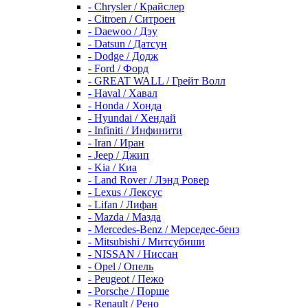
- Chrysler / Крайслер
- Citroen / Ситроен
- Daewoo / Дэу
- Datsun / Датсун
- Dodge / Додж
- Ford / Форд
- GREAT WALL / Грейт Волл
- Haval / Хавал
- Honda / Хонда
- Hyundai / Хендай
- Infiniti / Инфинити
- Iran / Иран
- Jeep / Джип
- Kia / Киа
- Land Rover / Лэнд Ровер
- Lexus / Лексус
- Lifan / Лифан
- Mazda / Мазда
- Mercedes-Benz / Мерседес-бенз
- Mitsubishi / Митсубиши
- NISSAN / Ниссан
- Opel / Опель
- Peugeot / Пежо
- Porsche / Порше
- Renault / Рено