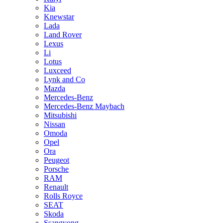
Kia
Knewstar
Lada
Land Rover
Lexus
Li
Lotus
Luxceed
Lynk and Co
Mazda
Mercedes-Benz
Mercedes-Benz Maybach
Mitsubishi
Nissan
Omoda
Opel
Ora
Peugeot
Porsche
RAM
Renault
Rolls Royce
SEAT
Skoda
Ssangyong