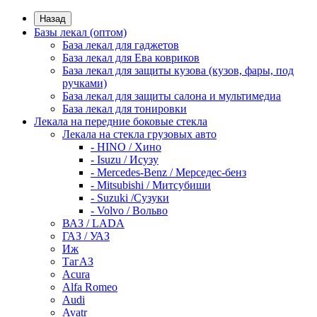
Назад
Базы лекал (оптом)
База лекал для гаджетов
База лекал для Ева ковриков
База лекал для защиты кузова (кузов, фары, под
ручками)
База лекал для защиты салона и мультимедиа
База лекал для тонировки
Лекала на передние боковые стекла
Лекала на стекла грузовых авто
- HINO / Хино
- Isuzu / Исузу
- Mercedes-Benz / Мерседес-бенз
- Mitsubishi / Митсубиши
- Suzuki /Сузуки
- Volvo / Вольво
ВАЗ / LADA
ГАЗ / УАЗ
Иж
ТагАЗ
Acura
Alfa Romeo
Audi
Avatr