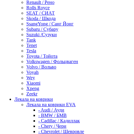
Renault / Рено
Rolls Royce
SEAT / СИАТ
Skoda / Шкода
SsangYong / Санг Йонг
Subaru / Субару
Suzuki /Сузуки
Tank
Tenet
Tesla
Toyota / Тойота
Volkswagen / Фольцваген
Volvo / Вольво
Voyah
Wey
Xiaomi
Xpeng
Zeekr
Лекала на коврики
Лекала на коврики EVA
- Audi / Ауди
- BMW / БМВ
- Cadillac / Кадиллак
- Chery / Чери
- Chevrolet / Шевровле