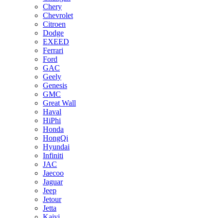
Chery
Chevrolet
Citroen
Dodge
EXEED
Ferrari
Ford
GAC
Geely
Genesis
GMC
Great Wall
Haval
HiPhi
Honda
HongQi
Hyundai
Infiniti
JAC
Jaecoo
Jaguar
Jeep
Jetour
Jetta
Kaiyi