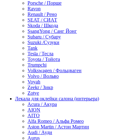
Porsche / Порше
Ravon
Renault / Рено
SEAT / СИАТ
Skoda / Шкода
SsangYong / Санг Йонг
Subaru / Субару
Suzuki /Сузуки
Tank
Tesla / Тесла
Toyota / Тойота
Trumpchi
Volkswagen / Фольцваген
Volvo / Вольво
Voyah
Zeekr / Зикр
Zotye
Лекала для оклейки салона (интерьера)
Acura / Акура
AION
AITO
Alfa Romeo / Альфа Ромео
Aston Martin / Астон Мартин
Audi / Ауди
Aurus