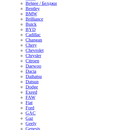
Belgee / Белджи
Bentley
BMW
Brilliance
Buick
BYD
Cadillac
Changan
Chery
Chevrolet
Chrysler
Citroen
Daewoo
Dacia
Daihatsu
Datsun
Dodge
Exeed
FAW
Fiat
Ford
GAC
Gaz
Geely
Genesis