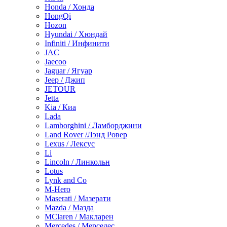
Honda / Хонда
HongQi
Hozon
Hyundai / Хюндай
Infiniti / Инфинити
JAC
Jaecoo
Jaguar / Ягуар
Jeep / Джип
JETOUR
Jetta
Kia / Киа
Lada
Lamborghini / Ламборджини
Land Rover /Лэнд Ровер
Lexus / Лексус
Li
Lincoln / Линкольн
Lotus
Lynk and Co
M-Hero
Maserati / Мазерати
Mazda / Мазда
MClaren / Макларен
Mercedes / Мерседес