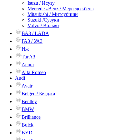
Isuzu / Исузу
Mercedes-Benz / Мерседес-бенз
Mitsubishi / Митсубиши
Suzuki /Сузуки
Volvo / Вольво
ВАЗ / LADA
ГАЗ / УАЗ
Иж
ТагАЗ
Acura
Alfa Romeo
Audi
Avatr
Belgee / Белджи
Bentley
BMW
Brilliance
Buick
BYD