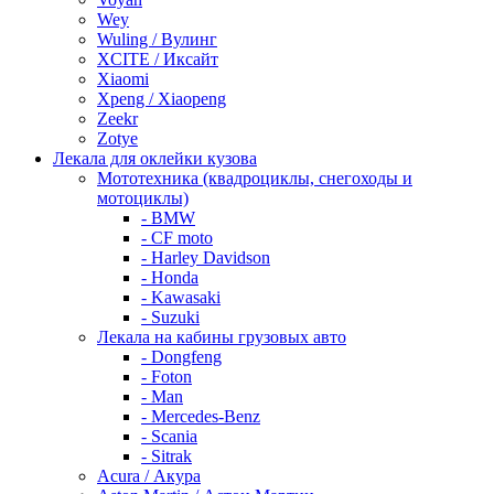
Wey
Wuling / Вулинг
XCITE / Иксайт
Xiaomi
Xpeng / Xiaopeng
Zeekr
Zotye
Лекала для оклейки кузова
Мототехника (квадроциклы, снегоходы и
мотоциклы)
- BMW
- CF moto
- Harley Davidson
- Honda
- Kawasaki
- Suzuki
Лекала на кабины грузовых авто
- Dongfeng
- Foton
- Man
- Mercedes-Benz
- Scania
- Sitrak
Acura / Акура