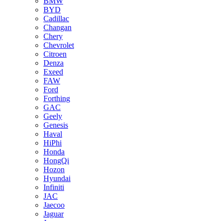
BMW
BYD
Cadillac
Changan
Chery
Chevrolet
Citroen
Denza
Exeed
FAW
Ford
Forthing
GAC
Geely
Genesis
Haval
HiPhi
Honda
HongQi
Hozon
Hyundai
Infiniti
JAC
Jaecoo
Jaguar