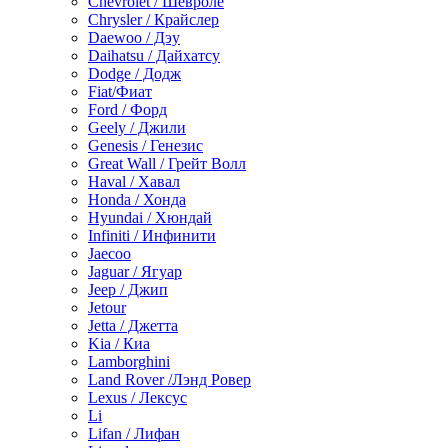
Chevrolet / Шевроле
Chrysler / Крайслер
Daewoo / Дэу
Daihatsu / Дайхатсу
Dodge / Додж
Fiat/Фиат
Ford / Форд
Geely / Джили
Genesis / Генезис
Great Wall / Грейт Волл
Haval / Хавал
Honda / Хонда
Hyundai / Хюндай
Infiniti / Инфинити
Jaecoo
Jaguar / Ягуар
Jeep / Джип
Jetour
Jetta / Джетта
Kia / Киа
Lamborghini
Land Rover /Лэнд Ровер
Lexus / Лексус
Li
Lifan / Лифан