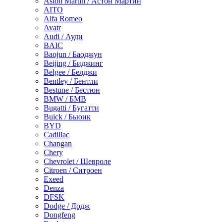
Aston Martin / Астон Мартин
AITO
Alfa Romeo
Avatr
Audi / Ауди
BAIC
Baojun / Баоджун
Beijing / Биджинг
Belgee / Белджи
Bentley / Бентли
Bestune / Бестюн
BMW / БМВ
Bugatti / Бугатти
Buick / Бьюик
BYD
Cadillac
Changan
Chery
Chevrolet / Шевроле
Citroen / Ситроен
Exeed
Denza
DFSK
Dodge / Додж
Dongfeng