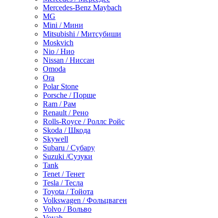
Mercedes-Benz Maybach
MG
Mini / Мини
Mitsubishi / Митсубиши
Moskvich
Nio / Нио
Nissan / Ниссан
Omoda
Ora
Polar Stone
Porsche / Порше
Ram / Рам
Renault / Рено
Rolls-Royce / Роллс Ройс
Skoda / Шкода
Skywell
Subaru / Субару
Suzuki /Сузуки
Tank
Tenet / Тенет
Tesla / Тесла
Toyota / Тойота
Volkswagen / Фольцваген
Volvo / Вольво
Voyah