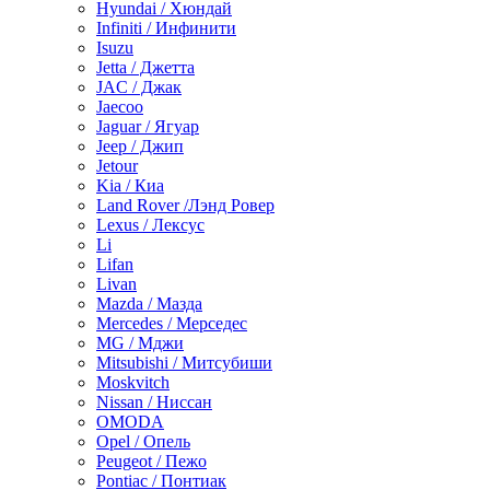
Hyundai / Хюндай
Infiniti / Инфинити
Isuzu
Jetta / Джетта
JAC / Джак
Jaecoo
Jaguar / Ягуар
Jeep / Джип
Jetour
Kia / Киа
Land Rover /Лэнд Ровер
Lexus / Лексус
Li
Lifan
Livan
Mazda / Мазда
Mercedes / Мерседес
MG / Мджи
Mitsubishi / Митсубиши
Moskvitch
Nissan / Ниссан
OMODA
Opel / Опель
Peugeot / Пежо
Pontiac / Понтиак