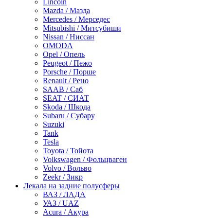
Lincoln
Mazda / Мазда
Mercedes / Мерседес
Mitsubishi / Митсубиши
Nissan / Ниссан
OMODA
Opel / Опель
Peugeot / Пежо
Porsche / Порше
Renault / Рено
SAAB / Саб
SEAT / СИАТ
Skoda / Шкода
Subaru / Субару
Suzuki
Tank
Tesla
Toyota / Тойота
Volkswagen / Фольцваген
Volvo / Вольво
Zeekr / Зикр
Лекала на задние полусферы
ВАЗ / ЛАДА
УАЗ / UAZ
Acura / Акура