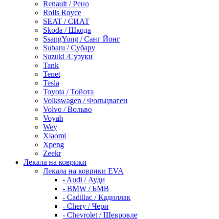
Renault / Рено
Rolls Royce
SEAT / СИАТ
Skoda / Шкода
SsangYong / Санг Йонг
Subaru / Субару
Suzuki /Сузуки
Tank
Tenet
Tesla
Toyota / Тойота
Volkswagen / Фольцваген
Volvo / Вольво
Voyah
Wey
Xiaomi
Xpeng
Zeekr
Лекала на коврики
Лекала на коврики EVA
- Audi / Ауди
- BMW / БМВ
- Cadillac / Кадиллак
- Chery / Чери
- Chevrolet / Шевровле