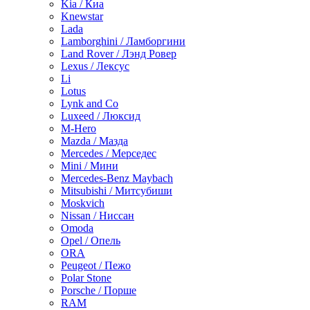
Kia / Киа
Knewstar
Lada
Lamborghini / Ламборгини
Land Rover / Лэнд Ровер
Lexus / Лексус
Li
Lotus
Lynk and Co
Luxeed / Люксид
M-Hero
Mazda / Мазда
Mercedes / Мерседес
Mini / Мини
Mercedes-Benz Maybach
Mitsubishi / Митсубиши
Moskvich
Nissan / Ниссан
Omoda
Opel / Опель
ORA
Peugeot / Пежо
Polar Stone
Porsche / Порше
RAM