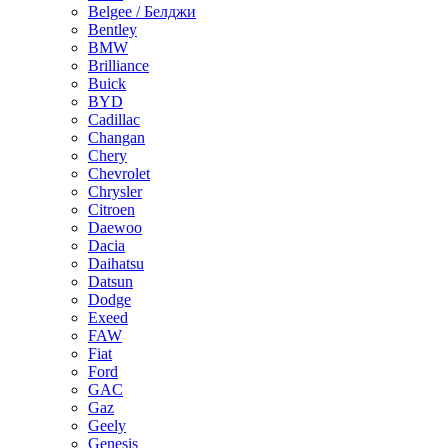
Belgee / Белджи
Bentley
BMW
Brilliance
Buick
BYD
Cadillac
Changan
Chery
Chevrolet
Chrysler
Citroen
Daewoo
Dacia
Daihatsu
Datsun
Dodge
Exeed
FAW
Fiat
Ford
GAC
Gaz
Geely
Genesis