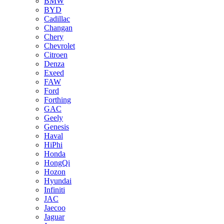
BMW
BYD
Cadillac
Changan
Chery
Chevrolet
Citroen
Denza
Exeed
FAW
Ford
Forthing
GAC
Geely
Genesis
Haval
HiPhi
Honda
HongQi
Hozon
Hyundai
Infiniti
JAC
Jaecoo
Jaguar