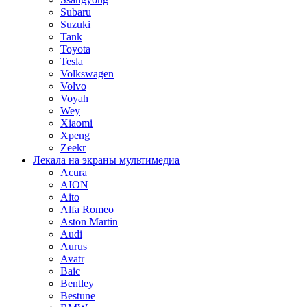
Subaru
Suzuki
Tank
Toyota
Tesla
Volkswagen
Volvo
Voyah
Wey
Xiaomi
Xpeng
Zeekr
Лекала на экраны мультимедиа
Acura
AION
Aito
Alfa Romeo
Aston Martin
Audi
Aurus
Avatr
Baic
Bentley
Bestune