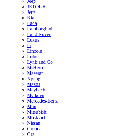
Jeep
JETOUR
Jetta
Kia
Lada
Lamborghini
Land Rover
Lexus
Li
Lincoln
Lotus
Lynk and Co
M-Hero
Maserati
Xpeng
Mazda
Maybach
MClaren
Mercedes-Benz
Mini
Mitsubishi
Moskvich
Nissan
Omoda
Ora