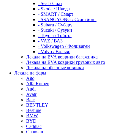
- Seat / Сиат
- Skoda / Шкода
- SMART / Смарт
- SSANGYONG / Ссангйонг
- Subaru / Субару
- Suzuki / Сузуки
- Toyota / Тойота
- VAZ / ВАЗ
- Volkswagen / Фолцваген
- Volvo / Вольво
Лекала на EVA коврики багажника
Лекала на EVA коврики грузовых авто
Лекала на обычные коврики
Лекала на фары
Aito
Alfa Romeo
Audi
Avatr
Baic
BENTLEY
Bestune
BMW
BYD
Cadillac
Changan