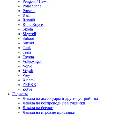
Peugeot / Пежо
Polar Stone
Porsche
Ram
Renault
Rolls-Royce
Skoda
Skywell
Subaru
Suzuki
Tank
Tesla
Toyota
Volkswagen
Volvo
Voyah
Wey
Xiaomi
ZEEKR
Zotye
Гаджеты
Лекала на аксессуары и другие устройства
Лекала на беспроводные наушники
Лекала на брелки
Лекала на игровые приставки