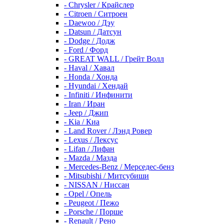
- Chrysler / Крайслер
- Citroen / Ситроен
- Daewoo / Дэу
- Datsun / Датсун
- Dodge / Додж
- Ford / Форд
- GREAT WALL / Грейт Волл
- Haval / Хавал
- Honda / Хонда
- Hyundai / Хендай
- Infiniti / Инфинити
- Iran / Иран
- Jeep / Джип
- Kia / Киа
- Land Rover / Лэнд Ровер
- Lexus / Лексус
- Lifan / Лифан
- Mazda / Мазда
- Mercedes-Benz / Мерседес-бенз
- Mitsubishi / Митсубиши
- NISSAN / Ниссан
- Opel / Опель
- Peugeot / Пежо
- Porsche / Порше
- Renault / Рено