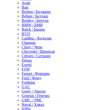
Avatr
Baic
Beijing / Биджинг
Belgee / Белджи
Bentley / Бентли
BMW / БМВ
Buick / Бьюик
BYD
Cadillac / Кадилак
Changan
Chery / Чери
Chevrolet / Шевроле
Citroen / Ситроен
Denza
Exeed
FAW
Ferrari / Феррари
Ford / Форд
Forthing
GAC
Geely / Джили
Genesis / Генезис
GMC / ДМС
Haval / Хавал
HiPhi