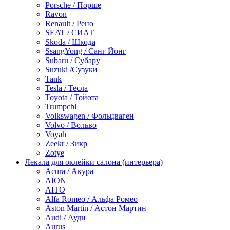
Porsche / Порше
Ravon
Renault / Рено
SEAT / СИАТ
Skoda / Шкода
SsangYong / Санг Йонг
Subaru / Субару
Suzuki /Сузуки
Tank
Tesla / Тесла
Toyota / Тойота
Trumpchi
Volkswagen / Фольцваген
Volvo / Вольво
Voyah
Zeekr / Зикр
Zotye
Лекала для оклейки салона (интерьера)
Acura / Акура
AION
AITO
Alfa Romeo / Альфа Ромео
Aston Martin / Астон Мартин
Audi / Ауди
Aurus