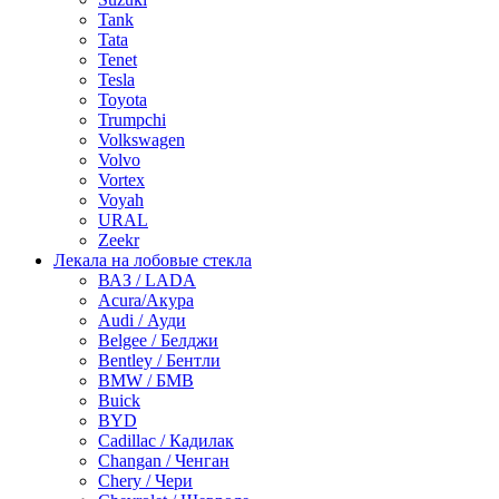
Tank
Tata
Tenet
Tesla
Toyota
Trumpchi
Volkswagen
Volvo
Vortex
Voyah
URAL
Zeekr
Лекала на лобовые стекла
ВАЗ / LADA
Acura/Акура
Audi / Ауди
Belgee / Белджи
Bentley / Бентли
BMW / БМВ
Buick
BYD
Cadillac / Кадилак
Changan / Ченган
Chery / Чери