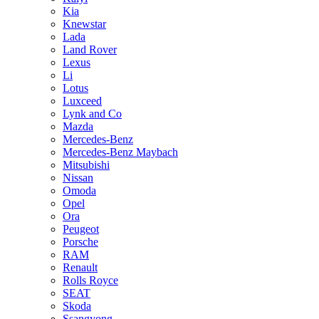
Kia
Knewstar
Lada
Land Rover
Lexus
Li
Lotus
Luxceed
Lynk and Co
Mazda
Mercedes-Benz
Mercedes-Benz Maybach
Mitsubishi
Nissan
Omoda
Opel
Ora
Peugeot
Porsche
RAM
Renault
Rolls Royce
SEAT
Skoda
Ssangyong