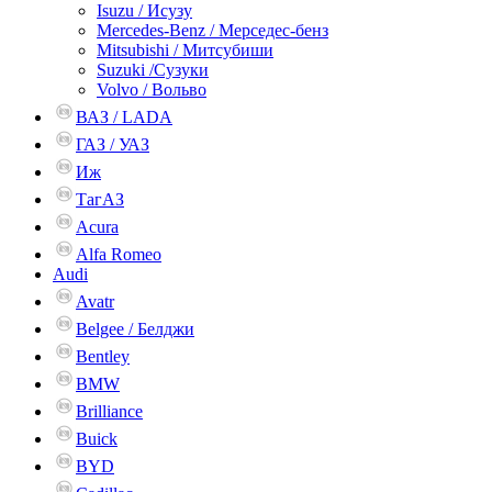
Isuzu / Исузу
Mercedes-Benz / Мерседес-бенз
Mitsubishi / Митсубиши
Suzuki /Сузуки
Volvo / Вольво
ВАЗ / LADA
ГАЗ / УАЗ
Иж
ТагАЗ
Acura
Alfa Romeo
Audi
Avatr
Belgee / Белджи
Bentley
BMW
Brilliance
Buick
BYD