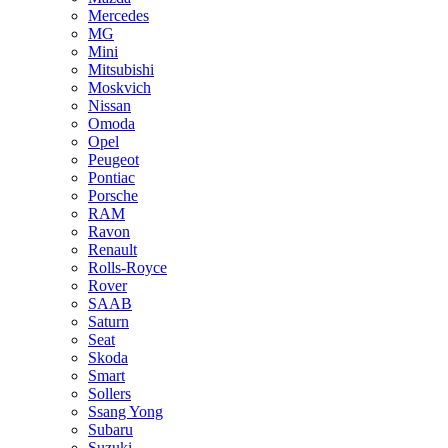
Mercedes
MG
Mini
Mitsubishi
Moskvich
Nissan
Omoda
Opel
Peugeot
Pontiac
Porsche
RAM
Ravon
Renault
Rolls-Royce
Rover
SAAB
Saturn
Seat
Skoda
Smart
Sollers
Ssang Yong
Subaru
Suzuki