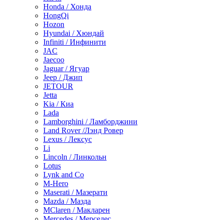
Honda / Хонда
HongQi
Hozon
Hyundai / Хюндай
Infiniti / Инфинити
JAC
Jaecoo
Jaguar / Ягуар
Jeep / Джип
JETOUR
Jetta
Kia / Киа
Lada
Lamborghini / Ламборджини
Land Rover /Лэнд Ровер
Lexus / Лексус
Li
Lincoln / Линкольн
Lotus
Lynk and Co
M-Hero
Maserati / Мазерати
Mazda / Мазда
MClaren / Макларен
Mercedes / Мерседес