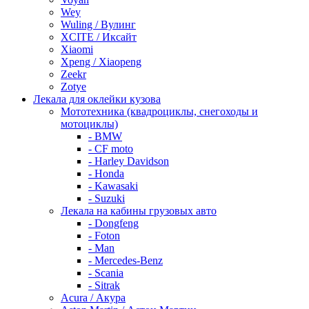
Wey
Wuling / Вулинг
XCITE / Иксайт
Xiaomi
Xpeng / Xiaopeng
Zeekr
Zotye
Лекала для оклейки кузова
Мототехника (квадроциклы, снегоходы и
мотоциклы)
- BMW
- CF moto
- Harley Davidson
- Honda
- Kawasaki
- Suzuki
Лекала на кабины грузовых авто
- Dongfeng
- Foton
- Man
- Mercedes-Benz
- Scania
- Sitrak
Acura / Акура