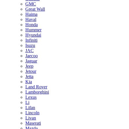
GMC
Great Wall
Haima
Haval
Honda
Hummer
Hyundai
Infiniti
Isuzu
JAC
Jaecoo
Jaguar
Jeep
Jetour
Jetta
Kia
Land Rover
Lamborghini
Lexus
Li
Lifan
Lincoln
Livan
Maserati
Mazda