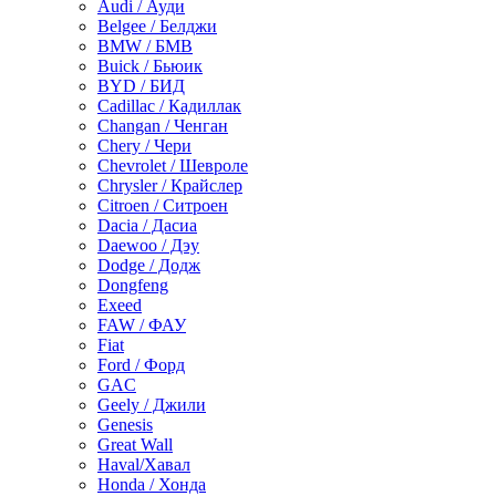
Audi / Ауди
Belgee / Белджи
BMW / БМВ
Buick / Бьюик
BYD / БИД
Cadillac / Кадиллак
Changan / Ченган
Chery / Чери
Chevrolet / Шевроле
Chrysler / Крайслер
Citroen / Ситроен
Dacia / Дасиа
Daewoo / Дэу
Dodge / Додж
Dongfeng
Exeed
FAW / ФАУ
Fiat
Ford / Форд
GAC
Geely / Джили
Genesis
Great Wall
Haval/Хавал
Honda / Хонда