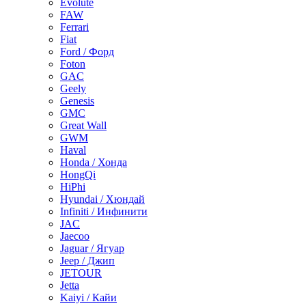
Evolute
FAW
Ferrari
Fiat
Ford / Форд
Foton
GAC
Geely
Genesis
GMC
Great Wall
GWM
Haval
Honda / Хонда
HongQi
HiPhi
Hyundai / Хюндай
Infiniti / Инфинити
JAC
Jaecoo
Jaguar / Ягуар
Jeep / Джип
JETOUR
Jetta
Kaiyi / Кайи