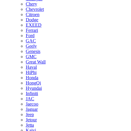
Chery
Chevrolet
Citroen
Dodge
EXEED
Ferrari
Ford
GAC
Geely
Genesis
GMC
Great Wall
Haval
HiPhi
Honda
HongQi
Hyundai
Infiniti
JAC
Jaecoo
Jaguar
Jeep
Jetour
Jetta
Kaiyi