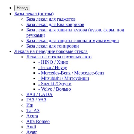
Назад
Базы лекал (оптом)
База лекал для гаджетов
База лекал для Ева ковриков
База лекал для защиты кузова (кузов, фары, под
ручками)
База лекал для защиты салона и мультимедиа
База лекал для тонировки
Лекала на передние боковые стекла
Лекала на стекла грузовых авто
- HINO / Хино
- Isuzu / Исузу
- Mercedes-Benz / Мерседес-бенз
- Mitsubishi / Митсубиши
- Suzuki /Сузуки
- Volvo / Вольво
ВАЗ / LADA
ГАЗ / УАЗ
Иж
ТагАЗ
Acura
Alfa Romeo
Audi
Avatr