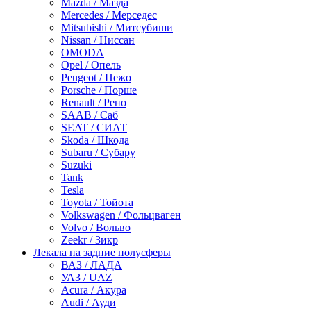
Mazda / Мазда
Mercedes / Мерседес
Mitsubishi / Митсубиши
Nissan / Ниссан
OMODA
Opel / Опель
Peugeot / Пежо
Porsche / Порше
Renault / Рено
SAAB / Саб
SEAT / СИАТ
Skoda / Шкода
Subaru / Субару
Suzuki
Tank
Tesla
Toyota / Тойота
Volkswagen / Фольцваген
Volvo / Вольво
Zeekr / Зикр
Лекала на задние полусферы
ВАЗ / ЛАДА
УАЗ / UAZ
Acura / Акура
Audi / Ауди