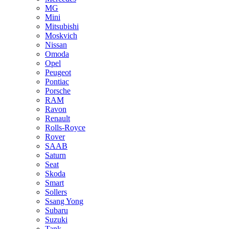
MG
Mini
Mitsubishi
Moskvich
Nissan
Omoda
Opel
Peugeot
Pontiac
Porsche
RAM
Ravon
Renault
Rolls-Royce
Rover
SAAB
Saturn
Seat
Skoda
Smart
Sollers
Ssang Yong
Subaru
Suzuki
Tank