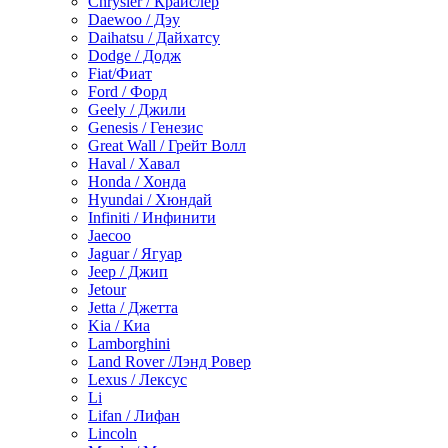
Chrysler / Крайслер
Daewoo / Дэу
Daihatsu / Дайхатсу
Dodge / Додж
Fiat/Фиат
Ford / Форд
Geely / Джили
Genesis / Генезис
Great Wall / Грейт Волл
Haval / Хавал
Honda / Хонда
Hyundai / Хюндай
Infiniti / Инфинити
Jaecoo
Jaguar / Ягуар
Jeep / Джип
Jetour
Jetta / Джетта
Kia / Киа
Lamborghini
Land Rover /Лэнд Ровер
Lexus / Лексус
Li
Lifan / Лифан
Lincoln