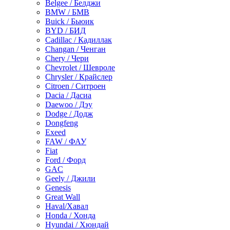
Belgee / Белджи
BMW / БМВ
Buick / Бьюик
BYD / БИД
Cadillac / Кадиллак
Changan / Ченган
Chery / Чери
Chevrolet / Шевроле
Chrysler / Крайслер
Citroen / Ситроен
Dacia / Дасиа
Daewoo / Дэу
Dodge / Додж
Dongfeng
Exeed
FAW / ФАУ
Fiat
Ford / Форд
GAC
Geely / Джили
Genesis
Great Wall
Haval/Хавал
Honda / Хонда
Hyundai / Хюндай