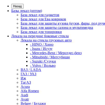
Назад
Базы лекал (оптом)
База лекал для гаджетов
База лекал для Ева ковриков
База лекал для защиты кузова (кузов, фары, под руч
База лекал для защиты салона и мультимедиа
База лекал для тонировки
Лекала на передние боковые стекла
Лекала на стекла грузовых авто
- HINO / Хино
- Isuzu / Исузу
- Mercedes-Benz / Мерседес-бенз
- Mitsubishi / Митсубиши
- Suzuki /Сузуки
- Volvo / Вольво
ВАЗ / LADA
ГАЗ / УАЗ
Иж
ТагАЗ
Acura
Alfa Romeo
Audi
Avatr
Belgee / Белджи