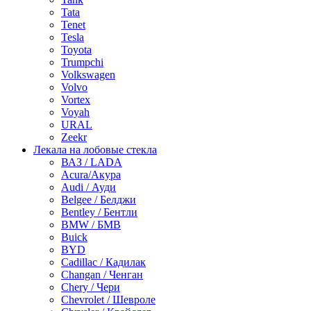
Tata
Tenet
Tesla
Toyota
Trumpchi
Volkswagen
Volvo
Vortex
Voyah
URAL
Zeekr
Лекала на лобовые стекла
ВАЗ / LADA
Acura/Акура
Audi / Ауди
Belgee / Белджи
Bentley / Бентли
BMW / БМВ
Buick
BYD
Cadillac / Кадилак
Changan / Ченган
Chery / Чери
Chevrolet / Шевроле