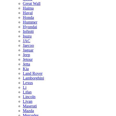
Great Wall
Haima
Haval
Honda
Hummer
Hyundai
Infiniti
Isuzu
JAC
Jaecoo
Jaguar
Jeep
Jetour
Jetta
Kia
Land Rover
Lamborghini
Lexus
Li
Lifan
Lincoln
Livan
Maserati
Mazda
Mercedes