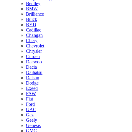
Bentley
BMW
Brilliance
Buick
BYD
Cadillac
Changan
Chery
Chevrolet
Chrysler
Citroen
Daewoo
Dacia
Daihatsu
Datsun
Dodge
Exeed
FAW
Fiat
Ford
GAC
Gaz
Geely
Genesis
GMC