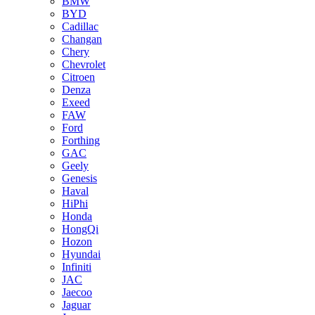
BMW
BYD
Cadillac
Changan
Chery
Chevrolet
Citroen
Denza
Exeed
FAW
Ford
Forthing
GAC
Geely
Genesis
Haval
HiPhi
Honda
HongQi
Hozon
Hyundai
Infiniti
JAC
Jaecoo
Jaguar