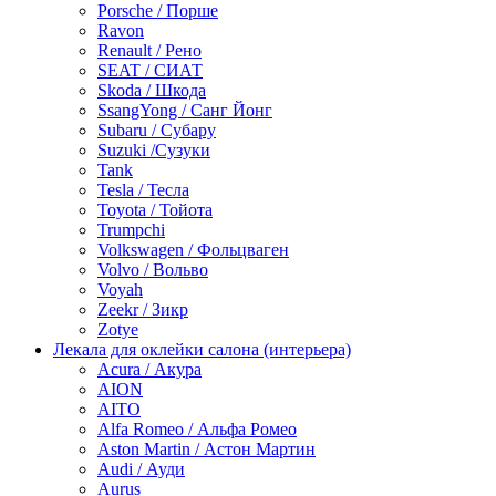
Porsche / Порше
Ravon
Renault / Рено
SEAT / СИАТ
Skoda / Шкода
SsangYong / Санг Йонг
Subaru / Субару
Suzuki /Сузуки
Tank
Tesla / Тесла
Toyota / Тойота
Trumpchi
Volkswagen / Фольцваген
Volvo / Вольво
Voyah
Zeekr / Зикр
Zotye
Лекала для оклейки салона (интерьера)
Acura / Акура
AION
AITO
Alfa Romeo / Альфа Ромео
Aston Martin / Астон Мартин
Audi / Ауди
Aurus