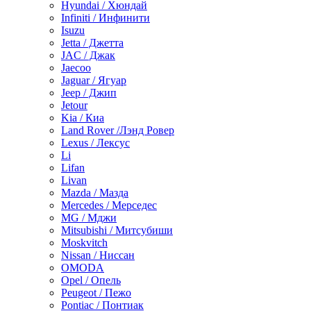
Hyundai / Хюндай
Infiniti / Инфинити
Isuzu
Jetta / Джетта
JAC / Джак
Jaecoo
Jaguar / Ягуар
Jeep / Джип
Jetour
Kia / Киа
Land Rover /Лэнд Ровер
Lexus / Лексус
Li
Lifan
Livan
Mazda / Мазда
Mercedes / Мерседес
MG / Мджи
Mitsubishi / Митсубиши
Moskvitch
Nissan / Ниссан
OMODA
Opel / Опель
Peugeot / Пежо
Pontiac / Понтиак