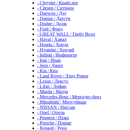
- Chrysler / Крайслер
- Citroen / Ситроен
- Daewoo / Дэу
- Datsun / Датсун
- Dodge / Додж
- Ford / Форд
- GREAT WALL / Грейт Волл
- Haval / Хавал
- Honda / Хонда
- Hyundai / Хендай
- Infiniti / Инфинити
- Iran / Иран
- Jeep / Джип
- Kia / Киа
- Land Rover / Лэнд Ровер
- Lexus / Лексус
- Lifan / Лифан
- Mazda / Мазда
- Mercedes-Benz / Мерседес-бенз
- Mitsubishi / Митсубиши
- NISSAN / Ниссан
- Opel / Опель
- Peugeot / Пежо
- Porsche / Порше
- Renault / Рено