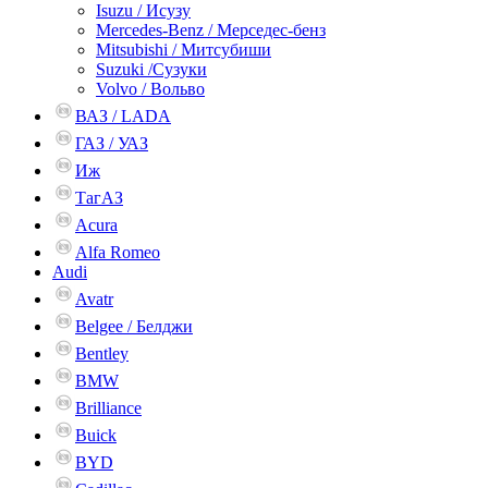
Isuzu / Исузу
Mercedes-Benz / Мерседес-бенз
Mitsubishi / Митсубиши
Suzuki /Сузуки
Volvo / Вольво
ВАЗ / LADA
ГАЗ / УАЗ
Иж
ТагАЗ
Acura
Alfa Romeo
Audi
Avatr
Belgee / Белджи
Bentley
BMW
Brilliance
Buick
BYD