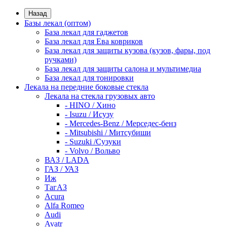
Назад
Базы лекал (оптом)
База лекал для гаджетов
База лекал для Ева ковриков
База лекал для защиты кузова (кузов, фары, под
ручками)
База лекал для защиты салона и мультимедиа
База лекал для тонировки
Лекала на передние боковые стекла
Лекала на стекла грузовых авто
- HINO / Хино
- Isuzu / Исузу
- Mercedes-Benz / Мерседес-бенз
- Mitsubishi / Митсубиши
- Suzuki /Сузуки
- Volvo / Вольво
ВАЗ / LADA
ГАЗ / УАЗ
Иж
ТагАЗ
Acura
Alfa Romeo
Audi
Avatr