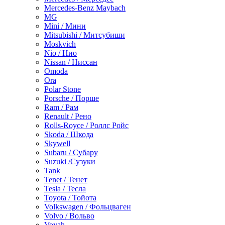
Mercedes-Benz Maybach
MG
Mini / Мини
Mitsubishi / Митсубиши
Moskvich
Nio / Нио
Nissan / Ниссан
Omoda
Ora
Polar Stone
Porsche / Порше
Ram / Рам
Renault / Рено
Rolls-Royce / Роллс Ройс
Skoda / Шкода
Skywell
Subaru / Субару
Suzuki /Сузуки
Tank
Tenet / Тенет
Tesla / Тесла
Toyota / Тойота
Volkswagen / Фольцваген
Volvo / Вольво
Voyah