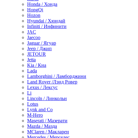
Honda / Хонда
HongQi
Hozon
Hyundai / Хюндай
Infiniti / Инфинити
JAC
Jaecoo
Jaguar / Ягуар
Jeep / Джип
JETOUR
Jetta
Kia / Киа
Lada
Lamborghini / Ламборджини
Land Rover /Лэнд Ровер
Lexus / Лексус
Li
Lincoln / Линкольн
Lotus
Lynk and Co
M-Hero
Maserati / Мазерати
Mazda / Мазда
MClaren / Макларен
Mercedes / Мерседес