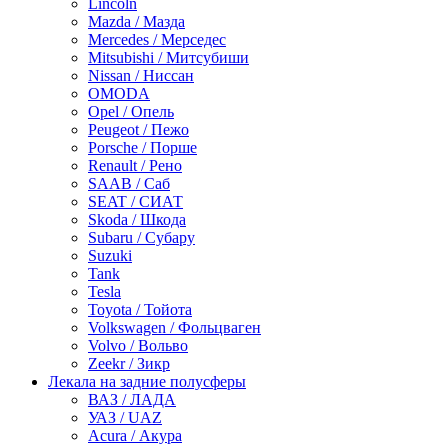
Lincoln
Mazda / Мазда
Mercedes / Мерседес
Mitsubishi / Митсубиши
Nissan / Ниссан
OMODA
Opel / Опель
Peugeot / Пежо
Porsche / Порше
Renault / Рено
SAAB / Саб
SEAT / СИАТ
Skoda / Шкода
Subaru / Субару
Suzuki
Tank
Tesla
Toyota / Тойота
Volkswagen / Фольцваген
Volvo / Вольво
Zeekr / Зикр
Лекала на задние полусферы
ВАЗ / ЛАДА
УАЗ / UAZ
Acura / Акура