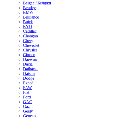
Belgee / Белджи
Bentley
BMW
Brilliance
Buick
BYD
Cadillac
Changan
Chery
Chevrolet
Chrysler
Citroen
Daewoo
Dacia
Daihatsu
Datsun
Dodge
Exeed
FAW
Fiat
Ford
GAC
Gaz
Geely
Genesis