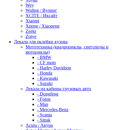
Wey
Wuling / Вулинг
XCITE / Иксайт
Xiaomi
Xpeng / Xiaopeng
Zeekr
Zotye
Лекала для оклейки кузова
Мототехника (квадроциклы, снегоходы и
мотоциклы)
- BMW
- CF moto
- Harley Davidson
- Honda
- Kawasaki
- Suzuki
Лекала на кабины грузовых авто
- Dongfeng
- Foton
- Man
- Mercedes-Benz
- Scania
- Sitrak
Acura / Акура