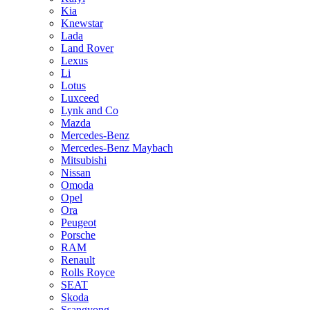
Kia
Knewstar
Lada
Land Rover
Lexus
Li
Lotus
Luxceed
Lynk and Co
Mazda
Mercedes-Benz
Mercedes-Benz Maybach
Mitsubishi
Nissan
Omoda
Opel
Ora
Peugeot
Porsche
RAM
Renault
Rolls Royce
SEAT
Skoda
Ssangyong