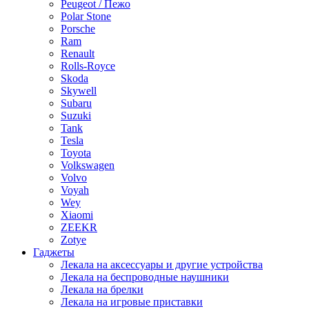
Peugeot / Пежо
Polar Stone
Porsche
Ram
Renault
Rolls-Royce
Skoda
Skywell
Subaru
Suzuki
Tank
Tesla
Toyota
Volkswagen
Volvo
Voyah
Wey
Xiaomi
ZEEKR
Zotye
Гаджеты
Лекала на аксессуары и другие устройства
Лекала на беспроводные наушники
Лекала на брелки
Лекала на игровые приставки