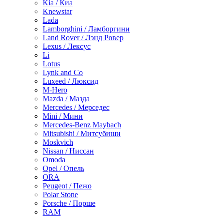
Kia / Киа
Knewstar
Lada
Lamborghini / Ламборгини
Land Rover / Лэнд Ровер
Lexus / Лексус
Li
Lotus
Lynk and Co
Luxeed / Люксид
M-Hero
Mazda / Мазда
Mercedes / Мерседес
Mini / Мини
Mercedes-Benz Maybach
Mitsubishi / Митсубиши
Moskvich
Nissan / Ниссан
Omoda
Opel / Опель
ORA
Peugeot / Пежо
Polar Stone
Porsche / Порше
RAM