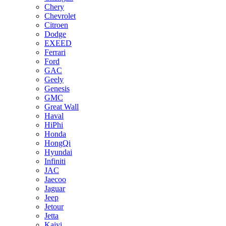
Chery
Chevrolet
Citroen
Dodge
EXEED
Ferrari
Ford
GAC
Geely
Genesis
GMC
Great Wall
Haval
HiPhi
Honda
HongQi
Hyundai
Infiniti
JAC
Jaecoo
Jaguar
Jeep
Jetour
Jetta
Kaiyi