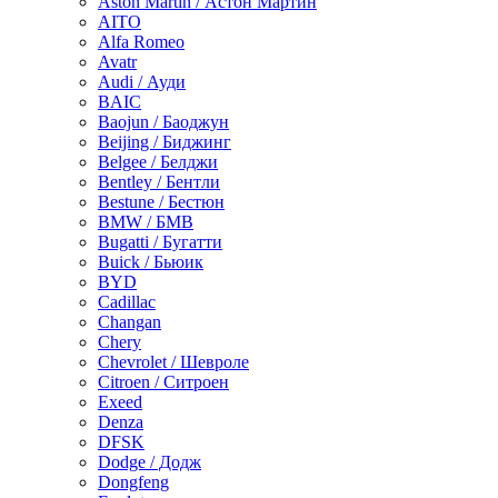
Aston Martin / Астон Мартин
AITO
Alfa Romeo
Avatr
Audi / Ауди
BAIC
Baojun / Баоджун
Beijing / Биджинг
Belgee / Белджи
Bentley / Бентли
Bestune / Бестюн
BMW / БМВ
Bugatti / Бугатти
Buick / Бьюик
BYD
Cadillac
Changan
Chery
Chevrolet / Шевроле
Citroen / Ситроен
Exeed
Denza
DFSK
Dodge / Додж
Dongfeng