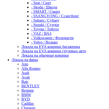
- Seat / Сиат
- Skoda / Шкода
- SMART / Смарт
- SSANGYONG / Ссангйонг
- Subaru / Субару
- Suzuki / Сузуки
- Toyota / Тойота
- VAZ / ВАЗ
- Volkswagen / Фолцваген
- Volvo / Вольво
Лекала на EVA коврики багажника
Лекала на EVA коврики грузовых авто
Лекала на обычные коврики
Лекала на фары
Aito
Alfa Romeo
Audi
Avatr
Baic
BENTLEY
Bestune
BMW
BYD
Cadillac
Changan