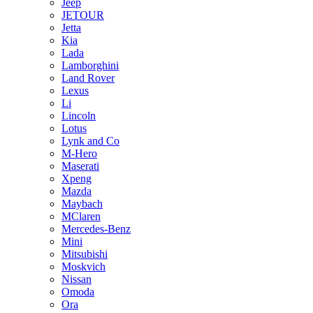
Jeep
JETOUR
Jetta
Kia
Lada
Lamborghini
Land Rover
Lexus
Li
Lincoln
Lotus
Lynk and Co
M-Hero
Maserati
Xpeng
Mazda
Maybach
MClaren
Mercedes-Benz
Mini
Mitsubishi
Moskvich
Nissan
Omoda
Ora