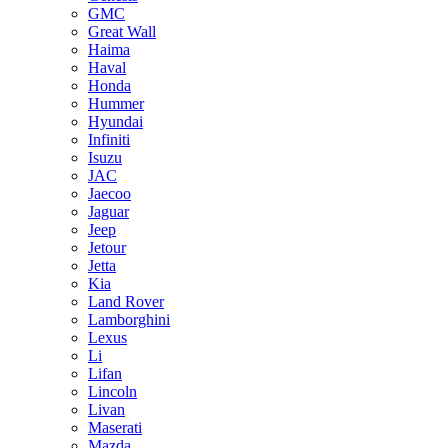
GMC
Great Wall
Haima
Haval
Honda
Hummer
Hyundai
Infiniti
Isuzu
JAC
Jaecoo
Jaguar
Jeep
Jetour
Jetta
Kia
Land Rover
Lamborghini
Lexus
Li
Lifan
Lincoln
Livan
Maserati
Mazda