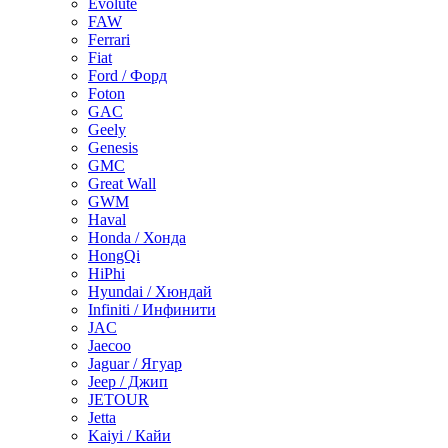
Evolute
FAW
Ferrari
Fiat
Ford / Форд
Foton
GAC
Geely
Genesis
GMC
Great Wall
GWM
Haval
Honda / Хонда
HongQi
HiPhi
Hyundai / Хюндай
Infiniti / Инфинити
JAC
Jaecoo
Jaguar / Ягуар
Jeep / Джип
JETOUR
Jetta
Kaiyi / Кайи