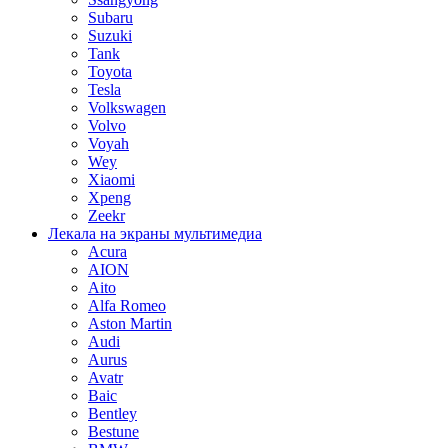
Subaru
Suzuki
Tank
Toyota
Tesla
Volkswagen
Volvo
Voyah
Wey
Xiaomi
Xpeng
Zeekr
Лекала на экраны мультимедиа
Acura
AION
Aito
Alfa Romeo
Aston Martin
Audi
Aurus
Avatr
Baic
Bentley
Bestune