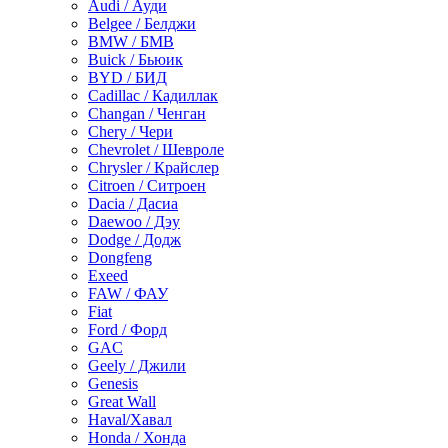
Audi / Ауди
Belgee / Белджи
BMW / БМВ
Buick / Бьюик
BYD / БИД
Cadillac / Кадиллак
Changan / Ченган
Chery / Чери
Chevrolet / Шевроле
Chrysler / Крайслер
Citroen / Ситроен
Dacia / Дасиа
Daewoo / Дэу
Dodge / Додж
Dongfeng
Exeed
FAW / ФАУ
Fiat
Ford / Форд
GAC
Geely / Джили
Genesis
Great Wall
Haval/Хавал
Honda / Хонда