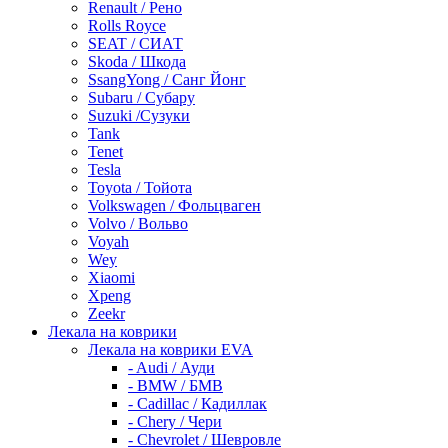
Renault / Рено
Rolls Royce
SEAT / СИАТ
Skoda / Шкода
SsangYong / Санг Йонг
Subaru / Субару
Suzuki /Сузуки
Tank
Tenet
Tesla
Toyota / Тойота
Volkswagen / Фольцваген
Volvo / Вольво
Voyah
Wey
Xiaomi
Xpeng
Zeekr
Лекала на коврики
Лекала на коврики EVA
- Audi / Ауди
- BMW / БМВ
- Cadillac / Кадиллак
- Chery / Чери
- Chevrolet / Шевровле