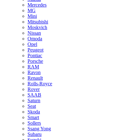
Mercedes
MG
Mini
Mitsubishi
Moskvich
Nissan
Omoda
Opel
Peugeot
Pontiac
Porsche
RAM
Ravon
Renault
Rolls-Royce
Rover
SAAB
Saturn
Seat
Skoda
Smart
Sollers
Ssang Yong
Subaru
Suzuki