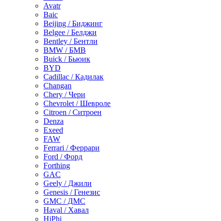
Avatr
Baic
Beijing / Биджинг
Belgee / Белджи
Bentley / Бентли
BMW / БМВ
Buick / Бьюик
BYD
Cadillac / Кадилак
Changan
Chery / Чери
Chevrolet / Шевроле
Citroen / Ситроен
Denza
Exeed
FAW
Ferrari / Феррари
Ford / Форд
Forthing
GAC
Geely / Джили
Genesis / Генезис
GMC / ДМС
Haval / Хавал
HiPhi