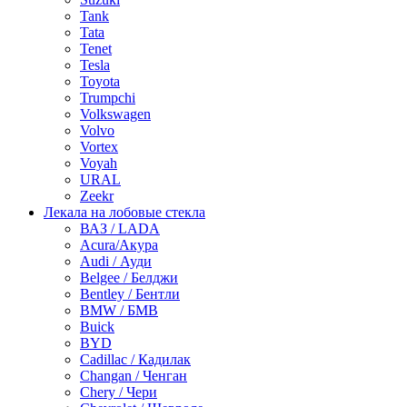
Tank
Tata
Tenet
Tesla
Toyota
Trumpchi
Volkswagen
Volvo
Vortex
Voyah
URAL
Zeekr
Лекала на лобовые стекла
ВАЗ / LADA
Acura/Акура
Audi / Ауди
Belgee / Белджи
Bentley / Бентли
BMW / БМВ
Buick
BYD
Cadillac / Кадилак
Changan / Ченган
Chery / Чери