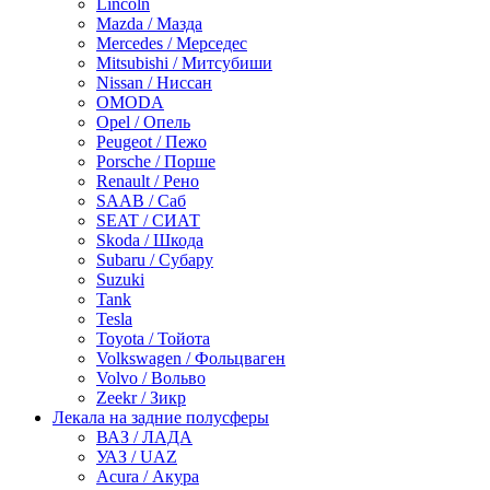
Lincoln
Mazda / Мазда
Mercedes / Мерседес
Mitsubishi / Митсубиши
Nissan / Ниссан
OMODA
Opel / Опель
Peugeot / Пежо
Porsche / Порше
Renault / Рено
SAAB / Саб
SEAT / СИАТ
Skoda / Шкода
Subaru / Субару
Suzuki
Tank
Tesla
Toyota / Тойота
Volkswagen / Фольцваген
Volvo / Вольво
Zeekr / Зикр
Лекала на задние полусферы
ВАЗ / ЛАДА
УАЗ / UAZ
Acura / Акура