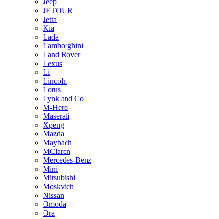
Jeep
JETOUR
Jetta
Kia
Lada
Lamborghini
Land Rover
Lexus
Li
Lincoln
Lotus
Lynk and Co
M-Hero
Maserati
Xpeng
Mazda
Maybach
MClaren
Mercedes-Benz
Mini
Mitsubishi
Moskvich
Nissan
Omoda
Ora