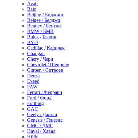
Avatr
Baic
Beijing / Биджинг
Belgee / Белджи
Bentley / Бентли
BMW / БМВ
Buick / Бьюик
BYD
Cadillac / Кадилак
Changan
Chery / Чери
Chevrolet / Шевроле
Citroen / Ситроен
Denza
Exeed
FAW
Ferrari / Феррари
Ford / Форд
Forthing
GAC
Geely / Джили
Genesis / Генезис
GMC / ДМС
Haval / Хавал
HiPhi