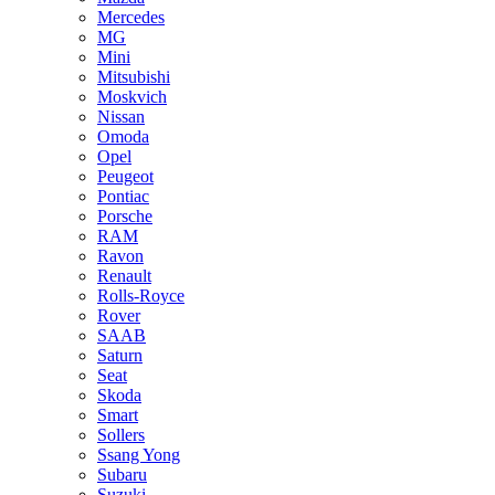
Mercedes
MG
Mini
Mitsubishi
Moskvich
Nissan
Omoda
Opel
Peugeot
Pontiac
Porsche
RAM
Ravon
Renault
Rolls-Royce
Rover
SAAB
Saturn
Seat
Skoda
Smart
Sollers
Ssang Yong
Subaru
Suzuki