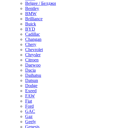
Belgee / Белджи
Bentley
BMW
Brilliance
Buick
BYD
Cadillac
Changan
Chery
Chevrolet
Chrysler
Citroen
Daewoo
Dacia
Daihatsu
Datsun
Dodge
Exeed
FAW
Fiat
Ford
GAC
Gaz
Geely
Genesis