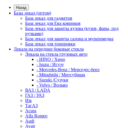
Назад
Базы лекал (оптом)
База лекал для гаджетов
База лекал для Ева ковриков
База лекал для защиты кузова (кузов, фары, под
ручками)
База лекал для защиты салона и мультимедиа
База лекал для тонировки
Лекала на передние боковые стекла
Лекала на стекла грузовых авто
- HINO / Хино
- Isuzu / Исузу
- Mercedes-Benz / Мерседес-бенз
- Mitsubishi / Митсубиши
- Suzuki /Сузуки
- Volvo / Вольво
ВАЗ / LADA
ГАЗ / УАЗ
Иж
ТагАЗ
Acura
Alfa Romeo
Audi
Avatr