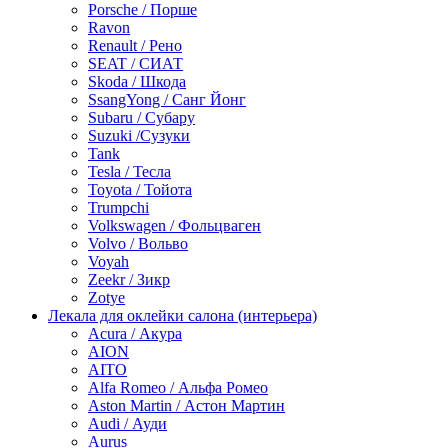
Porsche / Порше
Ravon
Renault / Рено
SEAT / СИАТ
Skoda / Шкода
SsangYong / Санг Йонг
Subaru / Субару
Suzuki /Сузуки
Tank
Tesla / Тесла
Toyota / Тойота
Trumpchi
Volkswagen / Фольцваген
Volvo / Вольво
Voyah
Zeekr / Зикр
Zotye
Лекала для оклейки салона (интерьера)
Acura / Акура
AION
AITO
Alfa Romeo / Альфа Ромео
Aston Martin / Астон Мартин
Audi / Ауди
Aurus