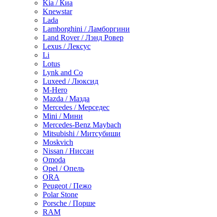
Kia / Киа
Knewstar
Lada
Lamborghini / Ламборгини
Land Rover / Лэнд Ровер
Lexus / Лексус
Li
Lotus
Lynk and Co
Luxeed / Люксид
M-Hero
Mazda / Мазда
Mercedes / Мерседес
Mini / Мини
Mercedes-Benz Maybach
Mitsubishi / Митсубиши
Moskvich
Nissan / Ниссан
Omoda
Opel / Опель
ORA
Peugeot / Пежо
Polar Stone
Porsche / Порше
RAM