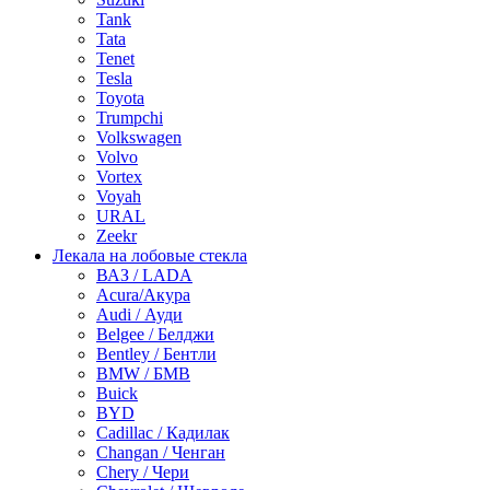
Tank
Tata
Tenet
Tesla
Toyota
Trumpchi
Volkswagen
Volvo
Vortex
Voyah
URAL
Zeekr
Лекала на лобовые стекла
ВАЗ / LADA
Acura/Акура
Audi / Ауди
Belgee / Белджи
Bentley / Бентли
BMW / БМВ
Buick
BYD
Cadillac / Кадилак
Changan / Ченган
Chery / Чери