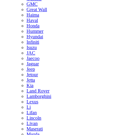
GMC
Great Wall
Haima
Haval
Honda
Hummer
Hyundai
Infiniti
Isuzu
JAC
Jaecoo
Jaguar
Jeep
Jetour
Jetta
Kia
Land Rover
Lamborghini
Lexus
Li
Lifan
Lincoln
Livan
Maserati
Mazda