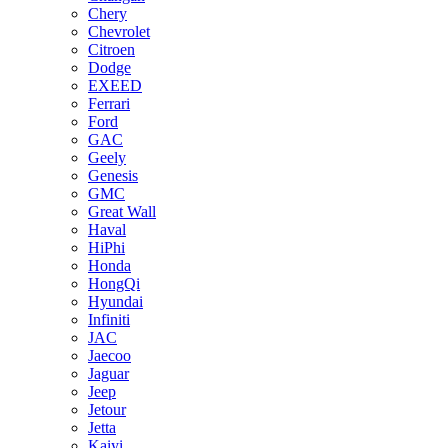
Chery
Chevrolet
Citroen
Dodge
EXEED
Ferrari
Ford
GAC
Geely
Genesis
GMC
Great Wall
Haval
HiPhi
Honda
HongQi
Hyundai
Infiniti
JAC
Jaecoo
Jaguar
Jeep
Jetour
Jetta
Kaiyi