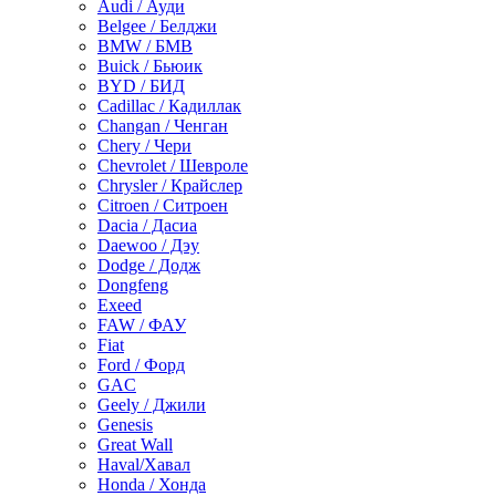
Audi / Ауди
Belgee / Белджи
BMW / БМВ
Buick / Бьюик
BYD / БИД
Cadillac / Кадиллак
Changan / Ченган
Chery / Чери
Chevrolet / Шевроле
Chrysler / Крайслер
Citroen / Ситроен
Dacia / Дасиа
Daewoo / Дэу
Dodge / Додж
Dongfeng
Exeed
FAW / ФАУ
Fiat
Ford / Форд
GAC
Geely / Джили
Genesis
Great Wall
Haval/Хавал
Honda / Хонда