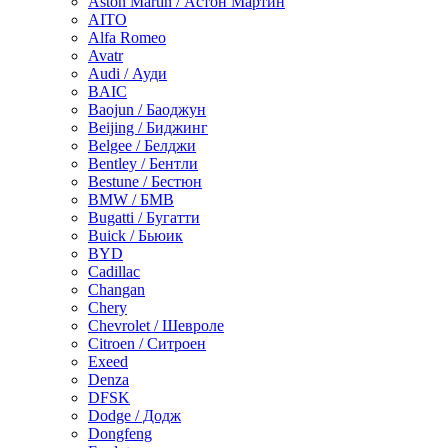
Aston Martin / Астон Мартин
AITO
Alfa Romeo
Avatr
Audi / Ауди
BAIC
Baojun / Баоджун
Beijing / Биджинг
Belgee / Белджи
Bentley / Бентли
Bestune / Бестюн
BMW / БМВ
Bugatti / Бугатти
Buick / Бьюик
BYD
Cadillac
Changan
Chery
Chevrolet / Шевроле
Citroen / Ситроен
Exeed
Denza
DFSK
Dodge / Додж
Dongfeng