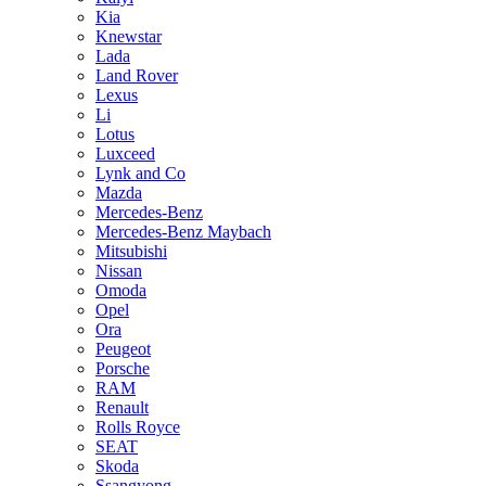
Kia
Knewstar
Lada
Land Rover
Lexus
Li
Lotus
Luxceed
Lynk and Co
Mazda
Mercedes-Benz
Mercedes-Benz Maybach
Mitsubishi
Nissan
Omoda
Opel
Ora
Peugeot
Porsche
RAM
Renault
Rolls Royce
SEAT
Skoda
Ssangyong