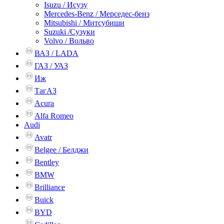
Isuzu / Исузу
Mercedes-Benz / Мерседес-бенз
Mitsubishi / Митсубиши
Suzuki /Сузуки
Volvo / Вольво
ВАЗ / LADA
ГАЗ / УАЗ
Иж
ТагАЗ
Acura
Alfa Romeo
Audi
Avatr
Belgee / Белджи
Bentley
BMW
Brilliance
Buick
BYD