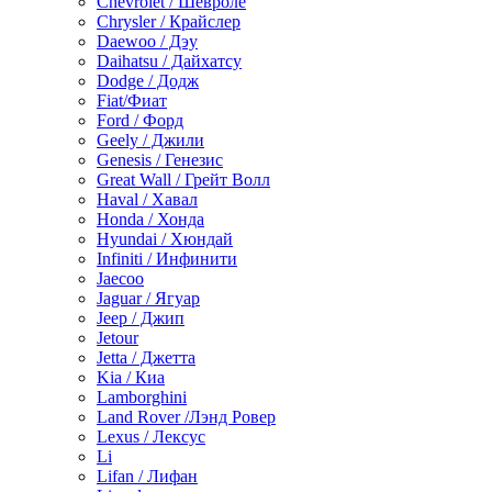
Chevrolet / Шевроле
Chrysler / Крайслер
Daewoo / Дэу
Daihatsu / Дайхатсу
Dodge / Додж
Fiat/Фиат
Ford / Форд
Geely / Джили
Genesis / Генезис
Great Wall / Грейт Волл
Haval / Хавал
Honda / Хонда
Hyundai / Хюндай
Infiniti / Инфинити
Jaecoo
Jaguar / Ягуар
Jeep / Джип
Jetour
Jetta / Джетта
Kia / Киа
Lamborghini
Land Rover /Лэнд Ровер
Lexus / Лексус
Li
Lifan / Лифан