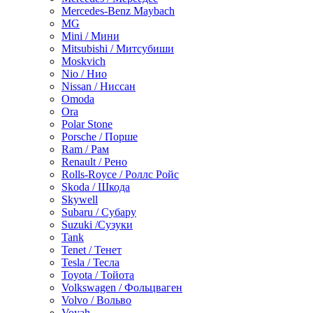
Mercedes-Benz Maybach
MG
Mini / Мини
Mitsubishi / Митсубиши
Moskvich
Nio / Нио
Nissan / Ниссан
Omoda
Ora
Polar Stone
Porsche / Порше
Ram / Рам
Renault / Рено
Rolls-Royce / Роллс Ройс
Skoda / Шкода
Skywell
Subaru / Субару
Suzuki /Сузуки
Tank
Tenet / Тенет
Tesla / Тесла
Toyota / Тойота
Volkswagen / Фольцваген
Volvo / Вольво
Voyah