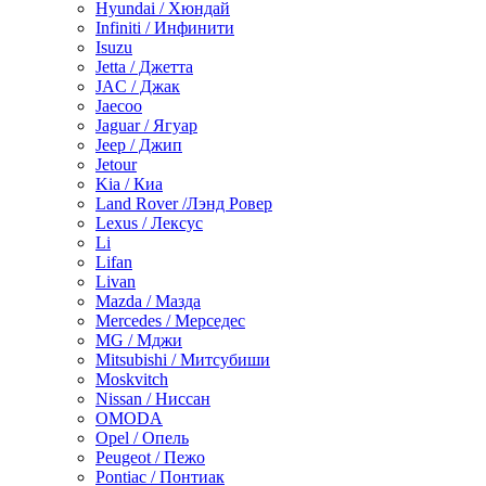
Hyundai / Хюндай
Infiniti / Инфинити
Isuzu
Jetta / Джетта
JAC / Джак
Jaecoo
Jaguar / Ягуар
Jeep / Джип
Jetour
Kia / Киа
Land Rover /Лэнд Ровер
Lexus / Лексус
Li
Lifan
Livan
Mazda / Мазда
Mercedes / Мерседес
MG / Мджи
Mitsubishi / Митсубиши
Moskvitch
Nissan / Ниссан
OMODA
Opel / Опель
Peugeot / Пежо
Pontiac / Понтиак