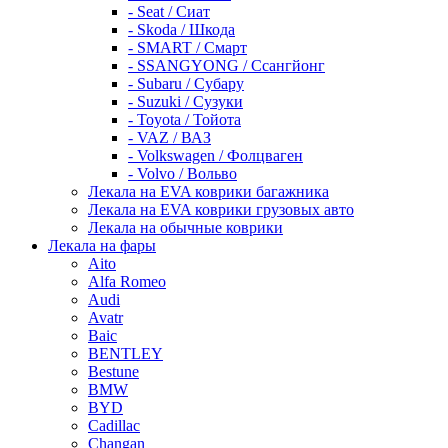
- Seat / Сиат
- Skoda / Шкода
- SMART / Смарт
- SSANGYONG / Ссангйонг
- Subaru / Субару
- Suzuki / Сузуки
- Toyota / Тойота
- VAZ / ВАЗ
- Volkswagen / Фолцваген
- Volvo / Вольво
Лекала на EVA коврики багажника
Лекала на EVA коврики грузовых авто
Лекала на обычные коврики
Лекала на фары
Aito
Alfa Romeo
Audi
Avatr
Baic
BENTLEY
Bestune
BMW
BYD
Cadillac
Changan