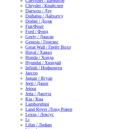
Chevrolet / Шевроле
Chrysler / Крайслер
Daewoo / Дэу
Daihatsu / Дайхатсу
Dodge / Додж
Fiat/Фиат
Ford / Форд
Geely / Джили
Genesis / Генезис
Great Wall / Грейт Волл
Haval / Хавал
Honda / Хонда
Hyundai / Хюндай
Infiniti / Инфинити
Jaecoo
Jaguar / Ягуар
Jeep / Джип
Jetour
Jetta / Джетта
Kia / Киа
Lamborghini
Land Rover /Лэнд Ровер
Lexus / Лексус
Li
Lifan / Лифан