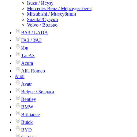
Isuzu / Исузу
Mercedes-Benz / Мерседес-бенз
Mitsubishi / Митсубиши
Suzuki /Сузуки
Volvo / Вольво
ВАЗ / LADA
ГАЗ / УАЗ
Иж
ТагАЗ
Acura
Alfa Romeo
Audi
Avatr
Belgee / Белджи
Bentley
BMW
Brilliance
Buick
BYD