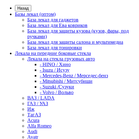
Назад
Базы лекал (оптом)
База лекал для гаджетов
База лекал для Ева ковриков
База лекал для защиты кузова (кузов, фары, под
ручками)
База лекал для защиты салона и мультимедиа
База лекал для тонировки
Лекала на передние боковые стекла
Лекала на стекла грузовых авто
- HINO / Хино
- Isuzu / Исузу
- Mercedes-Benz / Мерседес-бенз
- Mitsubishi / Митсубиши
- Suzuki /Сузуки
- Volvo / Вольво
ВАЗ / LADA
ГАЗ / УАЗ
Иж
ТагАЗ
Acura
Alfa Romeo
Audi
Avatr