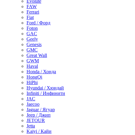
Evolute
FAW
Ferrari
Fiat
Ford / Форд
Foton
GAC
Geely
Genesis
GMC
Great Wall
GWM
Haval
Honda / Хонда
HongQi
HiPhi
Hyundai / Хюндай
Infiniti / Инфинити
JAC
Jaecoo
Jaguar / Ягуар
Jeep / Джип
JETOUR
Jetta
Kaiyi / Кайи