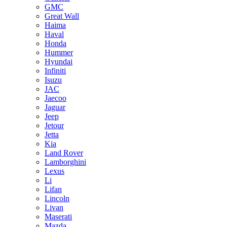
GMC
Great Wall
Haima
Haval
Honda
Hummer
Hyundai
Infiniti
Isuzu
JAC
Jaecoo
Jaguar
Jeep
Jetour
Jetta
Kia
Land Rover
Lamborghini
Lexus
Li
Lifan
Lincoln
Livan
Maserati
Mazda