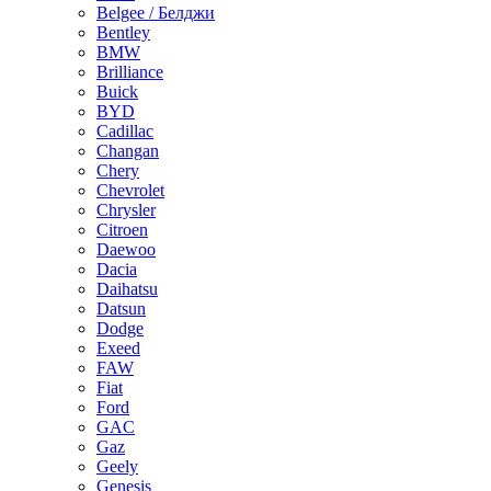
Belgee / Белджи
Bentley
BMW
Brilliance
Buick
BYD
Cadillac
Changan
Chery
Chevrolet
Chrysler
Citroen
Daewoo
Dacia
Daihatsu
Datsun
Dodge
Exeed
FAW
Fiat
Ford
GAC
Gaz
Geely
Genesis