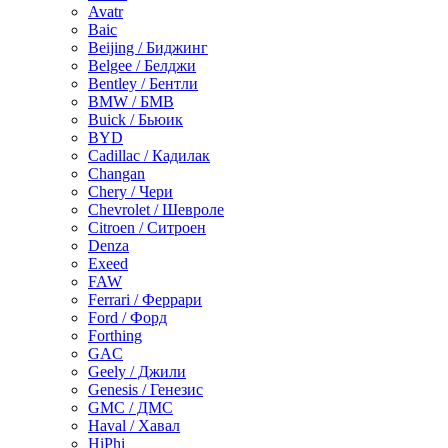
Avatr
Baic
Beijing / Биджинг
Belgee / Белджи
Bentley / Бентли
BMW / БМВ
Buick / Бьюик
BYD
Cadillac / Кадилак
Changan
Chery / Чери
Chevrolet / Шевроле
Citroen / Ситроен
Denza
Exeed
FAW
Ferrari / Феррари
Ford / Форд
Forthing
GAC
Geely / Джили
Genesis / Генезис
GMC / ДМС
Haval / Хавал
HiPhi