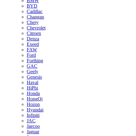
BMW
BYD
Cadillac
Changan
Chery
Chevrolet
Citroen
Denza
Exeed
FAW
Ford
Forthing
GAC
Geely
Genesis
Haval
HiPhi
Honda
HongQi
Hozon
Hyundai
Infiniti
JAC
Jaecoo
Jaguar