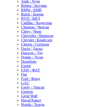
Audi / Ауди
Belgee / Белджи
BMW / БМВ
Buick / Бьюик
BYD / БИД
Cadillac / Кадиллак
Changan / Ченган
Chery / Чери
Chevrolet / Шевроле
Chrysler / Крайслер
Citroen / Ситроен
Dacia / Дасиа
Daewoo / Дэу
Dodge / Додж
Dongfeng
Exeed
FAW / ФАУ
Fiat
Ford / Форд
GAC
Geely / Джили
Genesis
Great Wall
Haval/Хавал
Honda / Хонда