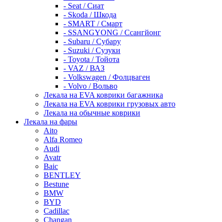
- Seat / Сиат
- Skoda / Шкода
- SMART / Смарт
- SSANGYONG / Ссангйонг
- Subaru / Субару
- Suzuki / Сузуки
- Toyota / Тойота
- VAZ / ВАЗ
- Volkswagen / Фолцваген
- Volvo / Вольво
Лекала на EVA коврики багажника
Лекала на EVA коврики грузовых авто
Лекала на обычные коврики
Лекала на фары
Aito
Alfa Romeo
Audi
Avatr
Baic
BENTLEY
Bestune
BMW
BYD
Cadillac
Changan