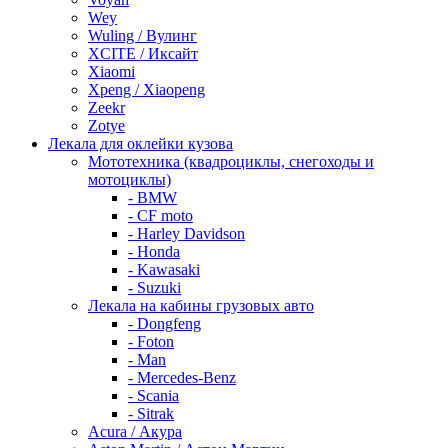
Wey
Wuling / Вулинг
XCITE / Иксайт
Xiaomi
Xpeng / Xiaopeng
Zeekr
Zotye
Лекала для оклейки кузова
Мототехника (квадроциклы, снегоходы и
мотоциклы)
- BMW
- CF moto
- Harley Davidson
- Honda
- Kawasaki
- Suzuki
Лекала на кабины грузовых авто
- Dongfeng
- Foton
- Man
- Mercedes-Benz
- Scania
- Sitrak
Acura / Акура