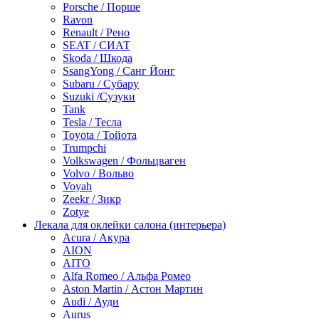
Porsche / Порше
Ravon
Renault / Рено
SEAT / СИАТ
Skoda / Шкода
SsangYong / Санг Йонг
Subaru / Субару
Suzuki /Сузуки
Tank
Tesla / Тесла
Toyota / Тойота
Trumpchi
Volkswagen / Фольцваген
Volvo / Вольво
Voyah
Zeekr / Зикр
Zotye
Лекала для оклейки салона (интерьера)
Acura / Акура
AION
AITO
Alfa Romeo / Альфа Ромео
Aston Martin / Астон Мартин
Audi / Ауди
Aurus