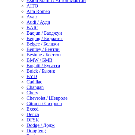
Aston Martin / Астон Мартин
AITO
Alfa Romeo
Avatr
Audi / Ауди
BAIC
Baojun / Баоджун
Beijing / Биджинг
Belgee / Белджи
Bentley / Бентли
Bestune / Бестюн
BMW / БМВ
Bugatti / Бугатти
Buick / Бьюик
BYD
Cadillac
Changan
Chery
Chevrolet / Шевроле
Citroen / Ситроен
Exeed
Denza
DFSK
Dodge / Додж
Dongfeng