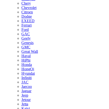
Chery
Chevrolet
Citroen
Dodge
EXEED
Ferrari
Ford
GAC
Geely
Genesis
GMC
Great Wall
Haval
HiPhi
Honda
HongQi
Hyundai
Infiniti
JAC
Jaecoo
Jaguar
Jeep
Jetour
Jetta
Kaiyi