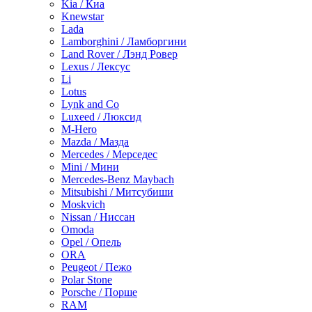
Kia / Киа
Knewstar
Lada
Lamborghini / Ламборгини
Land Rover / Лэнд Ровер
Lexus / Лексус
Li
Lotus
Lynk and Co
Luxeed / Люксид
M-Hero
Mazda / Мазда
Mercedes / Мерседес
Mini / Мини
Mercedes-Benz Maybach
Mitsubishi / Митсубиши
Moskvich
Nissan / Ниссан
Omoda
Opel / Опель
ORA
Peugeot / Пежо
Polar Stone
Porsche / Порше
RAM