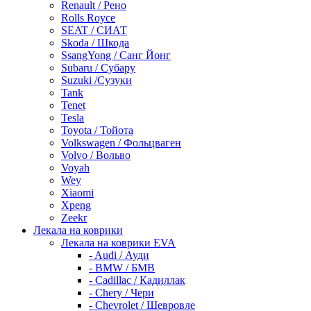
Renault / Рено
Rolls Royce
SEAT / СИАТ
Skoda / Шкода
SsangYong / Санг Йонг
Subaru / Субару
Suzuki /Сузуки
Tank
Tenet
Tesla
Toyota / Тойота
Volkswagen / Фольцваген
Volvo / Вольво
Voyah
Wey
Xiaomi
Xpeng
Zeekr
Лекала на коврики
Лекала на коврики EVA
- Audi / Ауди
- BMW / БМВ
- Cadillac / Кадиллак
- Chery / Чери
- Chevrolet / Шевровле