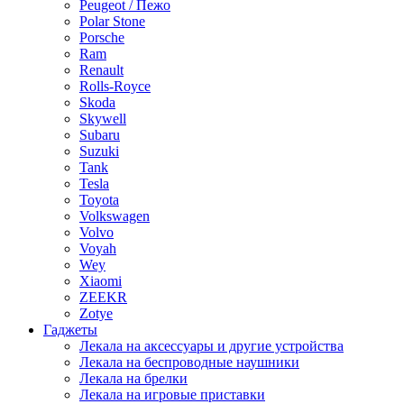
Peugeot / Пежо
Polar Stone
Porsche
Ram
Renault
Rolls-Royce
Skoda
Skywell
Subaru
Suzuki
Tank
Tesla
Toyota
Volkswagen
Volvo
Voyah
Wey
Xiaomi
ZEEKR
Zotye
Гаджеты
Лекала на аксессуары и другие устройства
Лекала на беспроводные наушники
Лекала на брелки
Лекала на игровые приставки