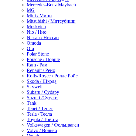
Mercedes-Benz Maybach
MG
Mini / Мини
Mitsubishi / Митсубиши
Moskvich
Nio / Нио
Nissan / Ниссан
Omoda
Ora
Polar Stone
Porsche / Порше
Ram / Рам
Renault / Рено
Rolls-Royce / Роллс Ройс
Skoda / Шкода
Skywell
Subaru / Субару
Suzuki /Сузуки
Tank
Tenet / Тенет
Tesla / Тесла
Toyota / Тойота
Volkswagen / Фольцваген
Volvo / Вольво
Voyah