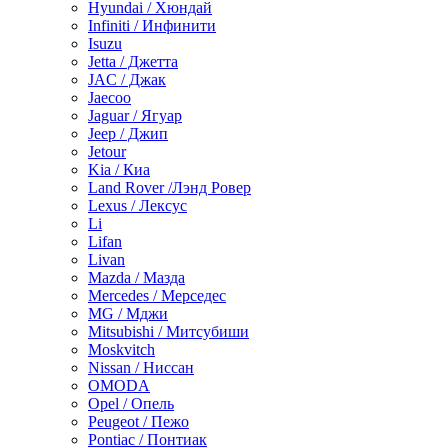
Hyundai / Хюндай
Infiniti / Инфинити
Isuzu
Jetta / Джетта
JAC / Джак
Jaecoo
Jaguar / Ягуар
Jeep / Джип
Jetour
Kia / Киа
Land Rover /Лэнд Ровер
Lexus / Лексус
Li
Lifan
Livan
Mazda / Мазда
Mercedes / Мерседес
MG / Мджи
Mitsubishi / Митсубиши
Moskvitch
Nissan / Ниссан
OMODA
Opel / Опель
Peugeot / Пежо
Pontiac / Понтиак