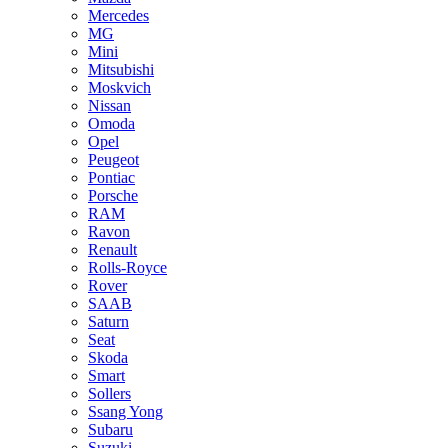
Mercedes
MG
Mini
Mitsubishi
Moskvich
Nissan
Omoda
Opel
Peugeot
Pontiac
Porsche
RAM
Ravon
Renault
Rolls-Royce
Rover
SAAB
Saturn
Seat
Skoda
Smart
Sollers
Ssang Yong
Subaru
Suzuki