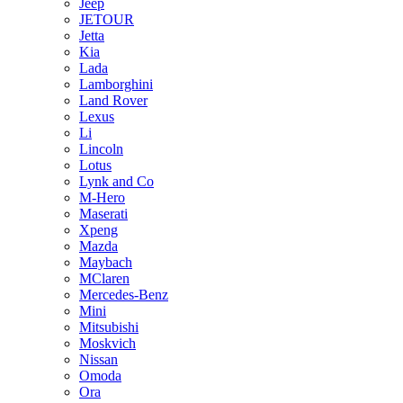
Jeep
JETOUR
Jetta
Kia
Lada
Lamborghini
Land Rover
Lexus
Li
Lincoln
Lotus
Lynk and Co
M-Hero
Maserati
Xpeng
Mazda
Maybach
MClaren
Mercedes-Benz
Mini
Mitsubishi
Moskvich
Nissan
Omoda
Ora