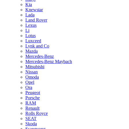
Kia
Knewstar
Lada
Land Rover
Lexus
Li
Lotus
Luxceed
Lynk and Co
Mazda
Mercedes-Benz
Mercedes-Benz Maybach
Mitsubishi
Nissan
Omoda
Opel
Ora
Peugeot
Porsche
RAM
Renault
Rolls Royce
SEAT
Skoda
Ssangyong