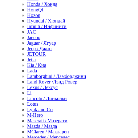
Honda / Хонда
HongQi
Hozon
Hyundai / Хюндай
Infiniti / Инфинити
JAC
Jaecoo
Jaguar / Ягуар
Jeep / Джип
JETOUR
Jetta
Kia / Киа
Lada
Lamborghini / Ламборджини
Land Rover /Лэнд Ровер
Lexus / Лексус
Li
Lincoln / Линкольн
Lotus
Lynk and Co
M-Hero
Maserati / Мазерати
Mazda / Мазда
MClaren / Макларен
Mercedes / Мерседес