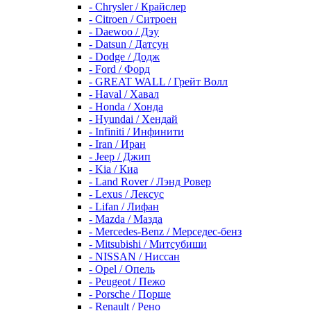
- Chrysler / Крайслер
- Citroen / Ситроен
- Daewoo / Дэу
- Datsun / Датсун
- Dodge / Додж
- Ford / Форд
- GREAT WALL / Грейт Волл
- Haval / Хавал
- Honda / Хонда
- Hyundai / Хендай
- Infiniti / Инфинити
- Iran / Иран
- Jeep / Джип
- Kia / Киа
- Land Rover / Лэнд Ровер
- Lexus / Лексус
- Lifan / Лифан
- Mazda / Мазда
- Mercedes-Benz / Мерседес-бенз
- Mitsubishi / Митсубиши
- NISSAN / Ниссан
- Opel / Опель
- Peugeot / Пежо
- Porsche / Порше
- Renault / Рено