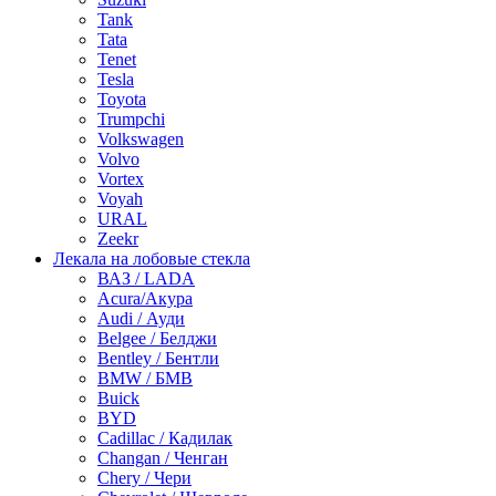
Tank
Tata
Tenet
Tesla
Toyota
Trumpchi
Volkswagen
Volvo
Vortex
Voyah
URAL
Zeekr
Лекала на лобовые стекла
ВАЗ / LADA
Acura/Акура
Audi / Ауди
Belgee / Белджи
Bentley / Бентли
BMW / БМВ
Buick
BYD
Cadillac / Кадилак
Changan / Ченган
Chery / Чери