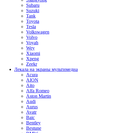
Subaru
Suzuki
Tank
Toyota
Tesla
Volkswagen
Volvo
Voyah
Wey
Xiaomi
Xpeng
Zeekr
Лекала на экраны мультимедиа
Acura
AION
Aito
Alfa Romeo
Aston Martin
Audi
Aurus
Avatr
Baic
Bentley
Bestune