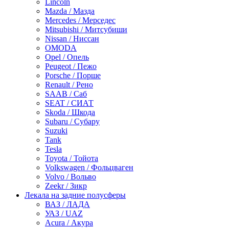
Lincoln
Mazda / Мазда
Mercedes / Мерседес
Mitsubishi / Митсубиши
Nissan / Ниссан
OMODA
Opel / Опель
Peugeot / Пежо
Porsche / Порше
Renault / Рено
SAAB / Саб
SEAT / СИАТ
Skoda / Шкода
Subaru / Субару
Suzuki
Tank
Tesla
Toyota / Тойота
Volkswagen / Фольцваген
Volvo / Вольво
Zeekr / Зикр
Лекала на задние полусферы
ВАЗ / ЛАДА
УАЗ / UAZ
Acura / Акура