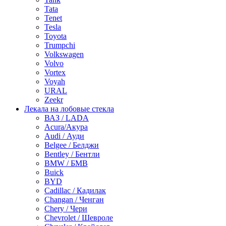
Tata
Tenet
Tesla
Toyota
Trumpchi
Volkswagen
Volvo
Vortex
Voyah
URAL
Zeekr
Лекала на лобовые стекла
ВАЗ / LADA
Acura/Акура
Audi / Ауди
Belgee / Белджи
Bentley / Бентли
BMW / БМВ
Buick
BYD
Cadillac / Кадилак
Changan / Ченган
Chery / Чери
Chevrolet / Шевроле