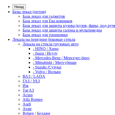
Назад
Базы лекал (оптом)
База лекал для гаджетов
База лекал для Ева ковриков
База лекал для защиты кузова (кузов, фары, под руч
База лекал для защиты салона и мультимедиа
База лекал для тонировки
Лекала на передние боковые стекла
Лекала на стекла грузовых авто
- HINO / Хино
- Isuzu / Исузу
- Mercedes-Benz / Мерседес-бенз
- Mitsubishi / Митсубиши
- Suzuki /Сузуки
- Volvo / Вольво
ВАЗ / LADA
ГАЗ / УАЗ
Иж
ТагАЗ
Acura
Alfa Romeo
Audi
Avatr
Belgee / Белджи