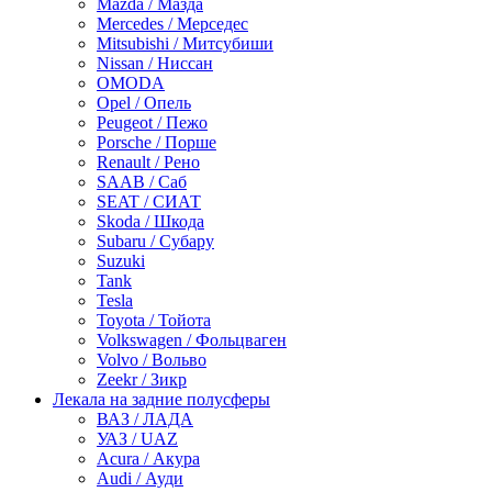
Mazda / Мазда
Mercedes / Мерседес
Mitsubishi / Митсубиши
Nissan / Ниссан
OMODA
Opel / Опель
Peugeot / Пежо
Porsche / Порше
Renault / Рено
SAAB / Саб
SEAT / СИАТ
Skoda / Шкода
Subaru / Субару
Suzuki
Tank
Tesla
Toyota / Тойота
Volkswagen / Фольцваген
Volvo / Вольво
Zeekr / Зикр
Лекала на задние полусферы
ВАЗ / ЛАДА
УАЗ / UAZ
Acura / Акура
Audi / Ауди