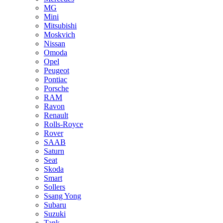
MG
Mini
Mitsubishi
Moskvich
Nissan
Omoda
Opel
Peugeot
Pontiac
Porsche
RAM
Ravon
Renault
Rolls-Royce
Rover
SAAB
Saturn
Seat
Skoda
Smart
Sollers
Ssang Yong
Subaru
Suzuki
Tank