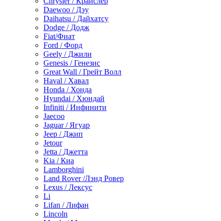
Chrysler / Крайслер
Daewoo / Дэу
Daihatsu / Дайхатсу
Dodge / Додж
Fiat/Фиат
Ford / Форд
Geely / Джили
Genesis / Генезис
Great Wall / Грейт Волл
Haval / Хавал
Honda / Хонда
Hyundai / Хюндай
Infiniti / Инфинити
Jaecoo
Jaguar / Ягуар
Jeep / Джип
Jetour
Jetta / Джетта
Kia / Киа
Lamborghini
Land Rover /Лэнд Ровер
Lexus / Лексус
Li
Lifan / Лифан
Lincoln