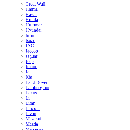
Great Wall
Haima
Haval
Honda
Hummer
Hyundai
Infiniti
Isuzu
JAC
Jaecoo
Jaguar
Jeep
Jetour
Jetta
Kia
Land Rover
Lamborghini
Lexus
Li
Lifan
Lincoln
Livan
Maserati
Mazda
Mercedes