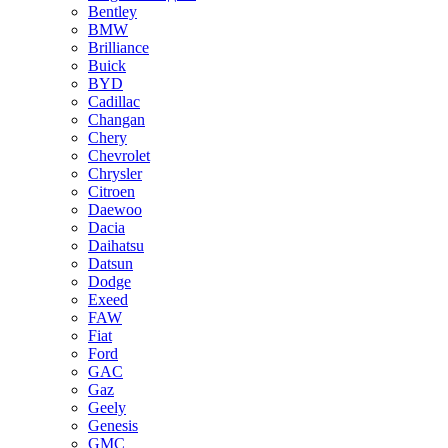
Bentley
BMW
Brilliance
Buick
BYD
Cadillac
Changan
Chery
Chevrolet
Chrysler
Citroen
Daewoo
Dacia
Daihatsu
Datsun
Dodge
Exeed
FAW
Fiat
Ford
GAC
Gaz
Geely
Genesis
GMC