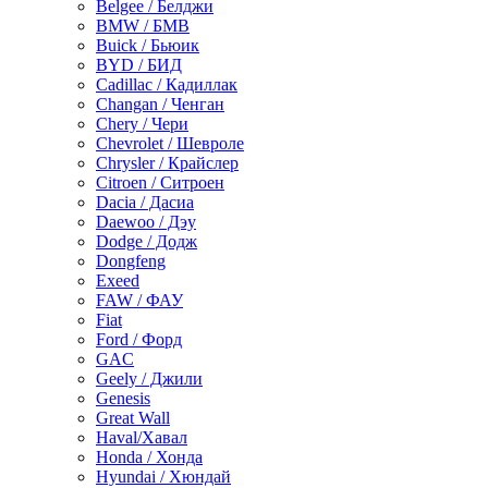
Belgee / Белджи
BMW / БМВ
Buick / Бьюик
BYD / БИД
Cadillac / Кадиллак
Changan / Ченган
Chery / Чери
Chevrolet / Шевроле
Chrysler / Крайслер
Citroen / Ситроен
Dacia / Дасиа
Daewoo / Дэу
Dodge / Додж
Dongfeng
Exeed
FAW / ФАУ
Fiat
Ford / Форд
GAC
Geely / Джили
Genesis
Great Wall
Haval/Хавал
Honda / Хонда
Hyundai / Хюндай