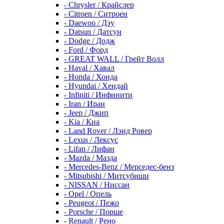
- Chrysler / Крайслер
- Citroen / Ситроен
- Daewoo / Дэу
- Datsun / Датсун
- Dodge / Додж
- Ford / Форд
- GREAT WALL / Грейт Волл
- Haval / Хавал
- Honda / Хонда
- Hyundai / Хендай
- Infiniti / Инфинити
- Iran / Иран
- Jeep / Джип
- Kia / Киа
- Land Rover / Лэнд Ровер
- Lexus / Лексус
- Lifan / Лифан
- Mazda / Мазда
- Mercedes-Benz / Мерседес-бенз
- Mitsubishi / Митсубиши
- NISSAN / Ниссан
- Opel / Опель
- Peugeot / Пежо
- Porsche / Порше
- Renault / Рено