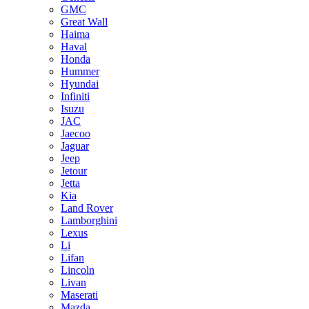
GMC
Great Wall
Haima
Haval
Honda
Hummer
Hyundai
Infiniti
Isuzu
JAC
Jaecoo
Jaguar
Jeep
Jetour
Jetta
Kia
Land Rover
Lamborghini
Lexus
Li
Lifan
Lincoln
Livan
Maserati
Mazda