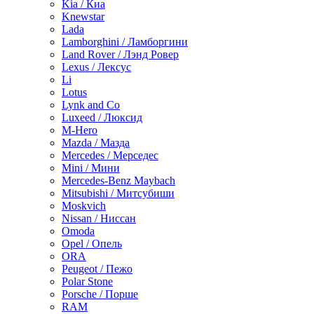
Kia / Киа
Knewstar
Lada
Lamborghini / Ламборгини
Land Rover / Лэнд Ровер
Lexus / Лексус
Li
Lotus
Lynk and Co
Luxeed / Люксид
M-Hero
Mazda / Мазда
Mercedes / Мерседес
Mini / Мини
Mercedes-Benz Maybach
Mitsubishi / Митсубиши
Moskvich
Nissan / Ниссан
Omoda
Opel / Опель
ORA
Peugeot / Пежо
Polar Stone
Porsche / Порше
RAM