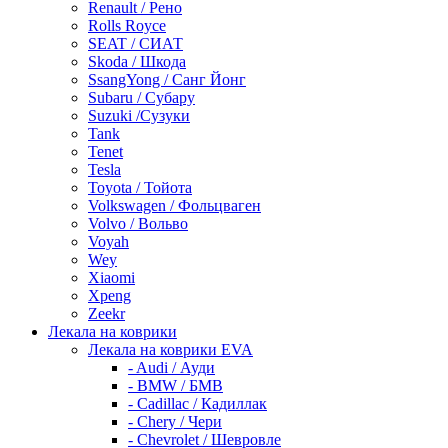
Renault / Рено
Rolls Royce
SEAT / СИАТ
Skoda / Шкода
SsangYong / Санг Йонг
Subaru / Субару
Suzuki /Сузуки
Tank
Tenet
Tesla
Toyota / Тойота
Volkswagen / Фольцваген
Volvo / Вольво
Voyah
Wey
Xiaomi
Xpeng
Zeekr
Лекала на коврики
Лекала на коврики EVA
- Audi / Ауди
- BMW / БМВ
- Cadillac / Кадиллак
- Chery / Чери
- Chevrolet / Шевровле