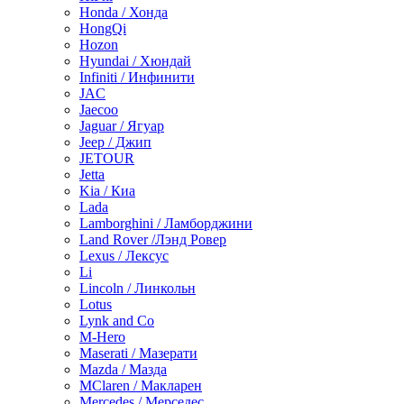
Honda / Хонда
HongQi
Hozon
Hyundai / Хюндай
Infiniti / Инфинити
JAC
Jaecoo
Jaguar / Ягуар
Jeep / Джип
JETOUR
Jetta
Kia / Киа
Lada
Lamborghini / Ламборджини
Land Rover /Лэнд Ровер
Lexus / Лексус
Li
Lincoln / Линкольн
Lotus
Lynk and Co
M-Hero
Maserati / Мазерати
Mazda / Мазда
MClaren / Макларен
Mercedes / Мерседес