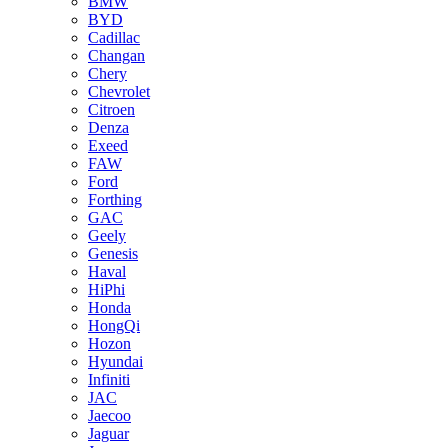
BMW
BYD
Cadillac
Changan
Chery
Chevrolet
Citroen
Denza
Exeed
FAW
Ford
Forthing
GAC
Geely
Genesis
Haval
HiPhi
Honda
HongQi
Hozon
Hyundai
Infiniti
JAC
Jaecoo
Jaguar