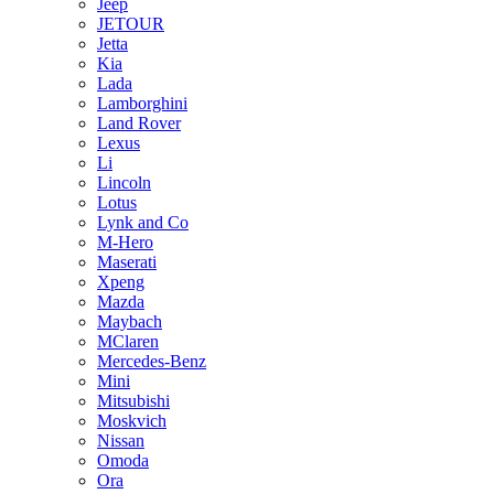
Jeep
JETOUR
Jetta
Kia
Lada
Lamborghini
Land Rover
Lexus
Li
Lincoln
Lotus
Lynk and Co
M-Hero
Maserati
Xpeng
Mazda
Maybach
MClaren
Mercedes-Benz
Mini
Mitsubishi
Moskvich
Nissan
Omoda
Ora