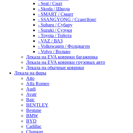
- Seat / Сиат
- Skoda / Шкода
- SMART / Смарт
- SSANGYONG / Ссангйонг
- Subaru / Субару
- Suzuki / Сузуки
- Toyota / Тойота
- VAZ / ВАЗ
- Volkswagen / Фолцваген
- Volvo / Вольво
Лекала на EVA коврики багажника
Лекала на EVA коврики грузовых авто
Лекала на обычные коврики
Лекала на фары
Aito
Alfa Romeo
Audi
Avatr
Baic
BENTLEY
Bestune
BMW
BYD
Cadillac
Changan