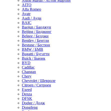
Aston Martin / Астон Мартин
AITO
Alfa Romeo
Avatr
Audi / Ауди
BAIC
Baojun / Баоджун
Beijing / Биджинг
Belgee / Белджи
Bentley / Бентли
Bestune / Бестюн
BMW / БМВ
Bugatti / Бугатти
Buick / Бьюик
BYD
Cadillac
Changan
Chery
Chevrolet / Шевроле
Citroen / Ситроен
Exeed
Denza
DFSK
Dodge / Додж
Dongfeng