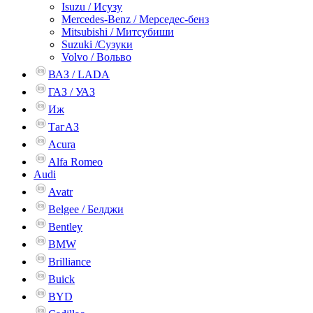
Isuzu / Исузу
Mercedes-Benz / Мерседес-бенз
Mitsubishi / Митсубиши
Suzuki /Сузуки
Volvo / Вольво
ВАЗ / LADA
ГАЗ / УАЗ
Иж
ТагАЗ
Acura
Alfa Romeo
Audi
Avatr
Belgee / Белджи
Bentley
BMW
Brilliance
Buick
BYD