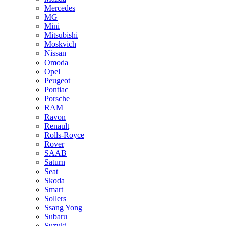
Mercedes
MG
Mini
Mitsubishi
Moskvich
Nissan
Omoda
Opel
Peugeot
Pontiac
Porsche
RAM
Ravon
Renault
Rolls-Royce
Rover
SAAB
Saturn
Seat
Skoda
Smart
Sollers
Ssang Yong
Subaru
Suzuki