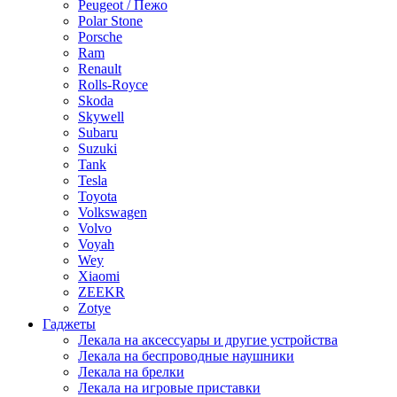
Peugeot / Пежо
Polar Stone
Porsche
Ram
Renault
Rolls-Royce
Skoda
Skywell
Subaru
Suzuki
Tank
Tesla
Toyota
Volkswagen
Volvo
Voyah
Wey
Xiaomi
ZEEKR
Zotye
Гаджеты
Лекала на аксессуары и другие устройства
Лекала на беспроводные наушники
Лекала на брелки
Лекала на игровые приставки