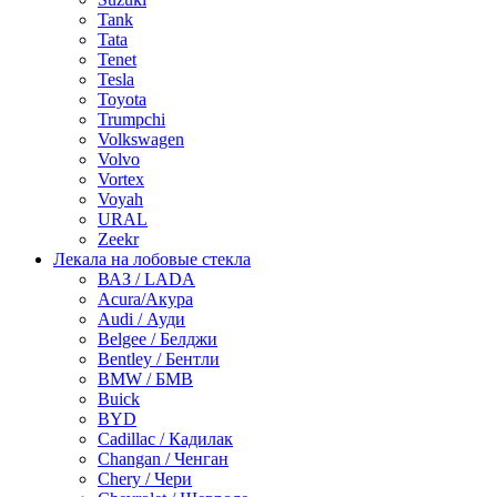
Tank
Tata
Tenet
Tesla
Toyota
Trumpchi
Volkswagen
Volvo
Vortex
Voyah
URAL
Zeekr
Лекала на лобовые стекла
ВАЗ / LADA
Acura/Акура
Audi / Ауди
Belgee / Белджи
Bentley / Бентли
BMW / БМВ
Buick
BYD
Cadillac / Кадилак
Changan / Ченган
Chery / Чери