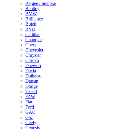
Belgee / Белджи
Bentley
BMW
Brilliance
Buick
BYD
Cadillac
Changan
Chery
Chevrolet
Chrysler
Citroen
Daewoo
Dacia
Daihatsu
Datsun
Dodge
Exeed
FAW
Fiat
Ford
GAC
Gaz
Geely
Genesis