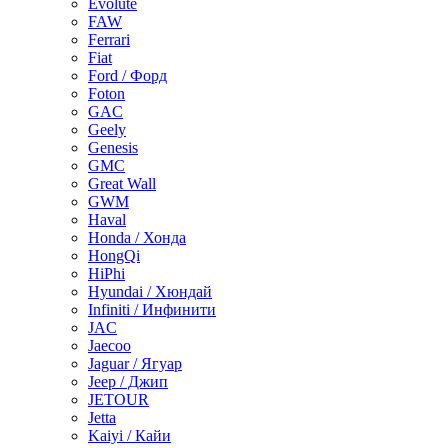
Evolute
FAW
Ferrari
Fiat
Ford / Форд
Foton
GAC
Geely
Genesis
GMC
Great Wall
GWM
Haval
Honda / Хонда
HongQi
HiPhi
Hyundai / Хюндай
Infiniti / Инфинити
JAC
Jaecoo
Jaguar / Ягуар
Jeep / Джип
JETOUR
Jetta
Kaiyi / Кайи