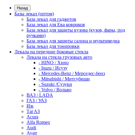
Назад
Базы лекал (оптом)
База лекал для гаджетов
База лекал для Ева ковриков
База лекал для защиты кузова (кузов, фары, под
ручками)
База лекал для защиты салона и мультимедиа
База лекал для тонировки
Лекала на передние боковые стекла
Лекала на стекла грузовых авто
- HINO / Хино
- Isuzu / Исузу
- Mercedes-Benz / Мерседес-бенз
- Mitsubishi / Митсубиши
- Suzuki /Сузуки
- Volvo / Вольво
ВАЗ / LADA
ГАЗ / УАЗ
Иж
ТагАЗ
Acura
Alfa Romeo
Audi
Avatr