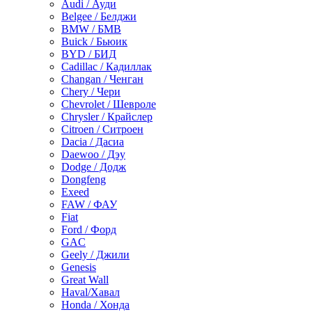
Audi / Ауди
Belgee / Белджи
BMW / БМВ
Buick / Бьюик
BYD / БИД
Cadillac / Кадиллак
Changan / Ченган
Chery / Чери
Chevrolet / Шевроле
Chrysler / Крайслер
Citroen / Ситроен
Dacia / Дасиа
Daewoo / Дэу
Dodge / Додж
Dongfeng
Exeed
FAW / ФАУ
Fiat
Ford / Форд
GAC
Geely / Джили
Genesis
Great Wall
Haval/Хавал
Honda / Хонда