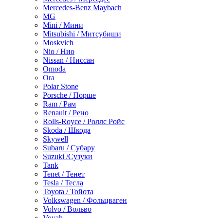
Mercedes-Benz Maybach
MG
Mini / Мини
Mitsubishi / Митсубиши
Moskvich
Nio / Нио
Nissan / Ниссан
Omoda
Ora
Polar Stone
Porsche / Порше
Ram / Рам
Renault / Рено
Rolls-Royce / Роллс Ройс
Skoda / Шкода
Skywell
Subaru / Субару
Suzuki /Сузуки
Tank
Tenet / Тенет
Tesla / Тесла
Toyota / Тойота
Volkswagen / Фольцваген
Volvo / Вольво
Voyah