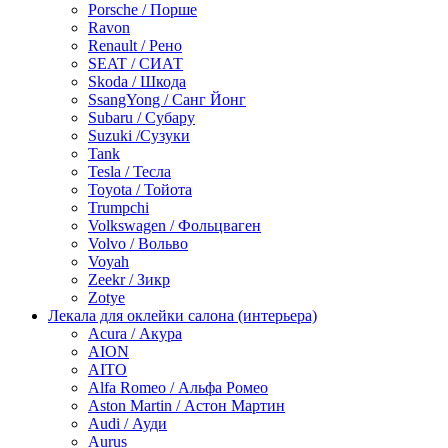
Porsche / Порше
Ravon
Renault / Рено
SEAT / СИАТ
Skoda / Шкода
SsangYong / Санг Йонг
Subaru / Субару
Suzuki /Сузуки
Tank
Tesla / Тесла
Toyota / Тойота
Trumpchi
Volkswagen / Фольцваген
Volvo / Вольво
Voyah
Zeekr / Зикр
Zotye
Лекала для оклейки салона (интерьера)
Acura / Акура
AION
AITO
Alfa Romeo / Альфа Ромео
Aston Martin / Астон Мартин
Audi / Ауди
Aurus