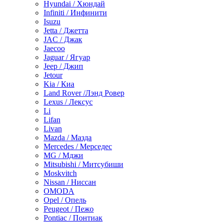
Hyundai / Хюндай
Infiniti / Инфинити
Isuzu
Jetta / Джетта
JAC / Джак
Jaecoo
Jaguar / Ягуар
Jeep / Джип
Jetour
Kia / Киа
Land Rover /Лэнд Ровер
Lexus / Лексус
Li
Lifan
Livan
Mazda / Мазда
Mercedes / Мерседес
MG / Мджи
Mitsubishi / Митсубиши
Moskvitch
Nissan / Ниссан
OMODA
Opel / Опель
Peugeot / Пежо
Pontiac / Понтиак