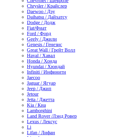
Chevrolet / Шевроле
Chrysler / Крайслер
Daewoo / Дэу
Daihatsu / Дайхатсу
Dodge / Додж
Fiat/Фиат
Ford / Форд
Geely / Джили
Genesis / Генезис
Great Wall / Грейт Волл
Haval / Хавал
Honda / Хонда
Hyundai / Хюндай
Infiniti / Инфинити
Jaecoo
Jaguar / Ягуар
Jeep / Джип
Jetour
Jetta / Джетта
Kia / Киа
Lamborghini
Land Rover /Лэнд Ровер
Lexus / Лексус
Li
Lifan / Лифан