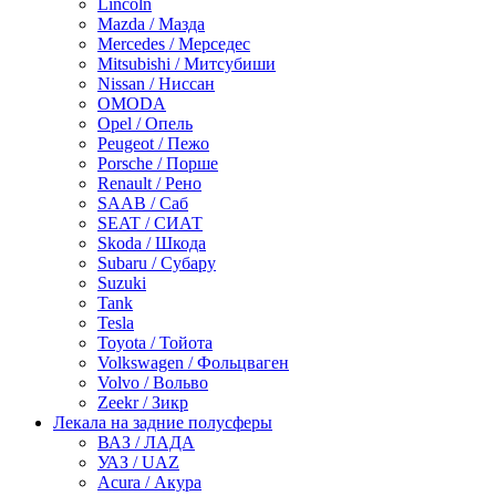
Lincoln
Mazda / Мазда
Mercedes / Мерседес
Mitsubishi / Митсубиши
Nissan / Ниссан
OMODA
Opel / Опель
Peugeot / Пежо
Porsche / Порше
Renault / Рено
SAAB / Саб
SEAT / СИАТ
Skoda / Шкода
Subaru / Субару
Suzuki
Tank
Tesla
Toyota / Тойота
Volkswagen / Фольцваген
Volvo / Вольво
Zeekr / Зикр
Лекала на задние полусферы
ВАЗ / ЛАДА
УАЗ / UAZ
Acura / Акура