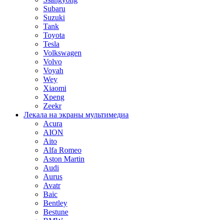
Subaru
Suzuki
Tank
Toyota
Tesla
Volkswagen
Volvo
Voyah
Wey
Xiaomi
Xpeng
Zeekr
Лекала на экраны мультимедиа
Acura
AION
Aito
Alfa Romeo
Aston Martin
Audi
Aurus
Avatr
Baic
Bentley
Bestune