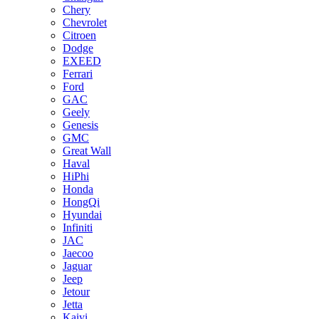
Chery
Chevrolet
Citroen
Dodge
EXEED
Ferrari
Ford
GAC
Geely
Genesis
GMC
Great Wall
Haval
HiPhi
Honda
HongQi
Hyundai
Infiniti
JAC
Jaecoo
Jaguar
Jeep
Jetour
Jetta
Kaiyi