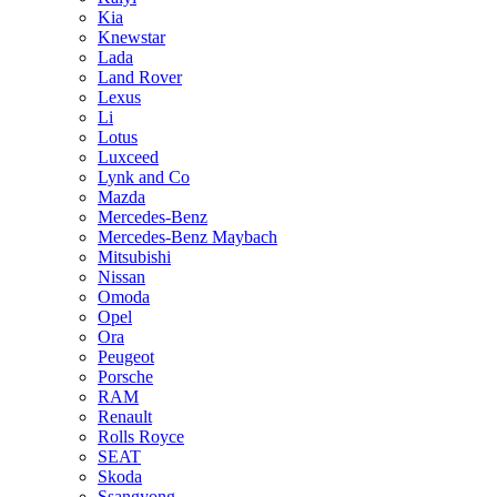
Kia
Knewstar
Lada
Land Rover
Lexus
Li
Lotus
Luxceed
Lynk and Co
Mazda
Mercedes-Benz
Mercedes-Benz Maybach
Mitsubishi
Nissan
Omoda
Opel
Ora
Peugeot
Porsche
RAM
Renault
Rolls Royce
SEAT
Skoda
Ssangyong