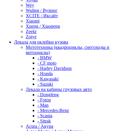
Wey
Wuling / Вулинг
XCITE / Иксайт
Xiaomi
Xpeng / Xiaopeng
Zeekr
Zotye
Лекала для оклейки кузова
Мототехника (квадроциклы, снегоходы и
мотоциклы)
- BMW
- CF moto
- Harley Davidson
- Honda
- Kawasaki
- Suzuki
Лекала на кабины грузовых авто
- Dongfeng
- Foton
- Man
- Mercedes-Benz
- Scania
- Sitrak
Acura / Акура