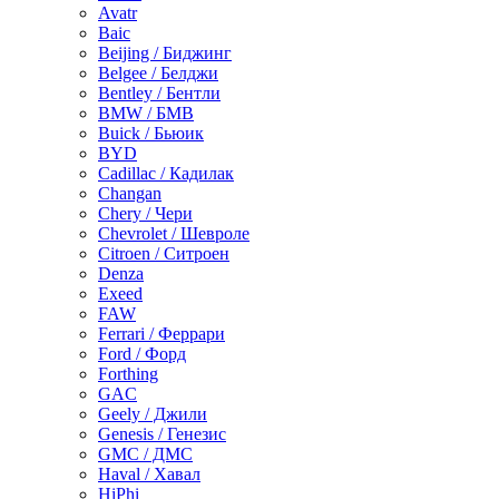
Avatr
Baic
Beijing / Биджинг
Belgee / Белджи
Bentley / Бентли
BMW / БМВ
Buick / Бьюик
BYD
Cadillac / Кадилак
Changan
Chery / Чери
Chevrolet / Шевроле
Citroen / Ситроен
Denza
Exeed
FAW
Ferrari / Феррари
Ford / Форд
Forthing
GAC
Geely / Джили
Genesis / Генезис
GMC / ДМС
Haval / Хавал
HiPhi