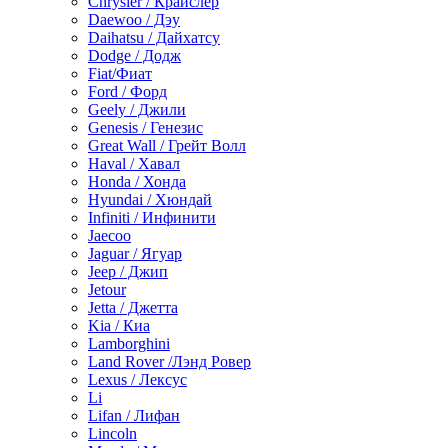
Chrysler / Крайслер
Daewoo / Дэу
Daihatsu / Дайхатсу
Dodge / Додж
Fiat/Фиат
Ford / Форд
Geely / Джили
Genesis / Генезис
Great Wall / Грейт Волл
Haval / Хавал
Honda / Хонда
Hyundai / Хюндай
Infiniti / Инфинити
Jaecoo
Jaguar / Ягуар
Jeep / Джип
Jetour
Jetta / Джетта
Kia / Киа
Lamborghini
Land Rover /Лэнд Ровер
Lexus / Лексус
Li
Lifan / Лифан
Lincoln