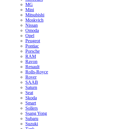
MG
Mini
Mitsubishi
Moskvich
Nissan
Omoda
Opel
Peugeot
Pontiac
Porsche
RAM
Ravon
Renault
Rolls-Royce
Rover
SAAB
Saturn
Seat
Skoda
Smart
Sollers
Ssang Yong
Subaru
Suzuki
Tank