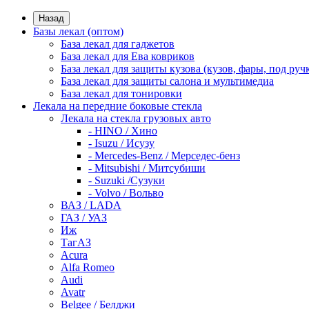
Назад
Базы лекал (оптом)
База лекал для гаджетов
База лекал для Ева ковриков
База лекал для защиты кузова (кузов, фары, под руч
База лекал для защиты салона и мультимедиа
База лекал для тонировки
Лекала на передние боковые стекла
Лекала на стекла грузовых авто
- HINO / Хино
- Isuzu / Исузу
- Mercedes-Benz / Мерседес-бенз
- Mitsubishi / Митсубиши
- Suzuki /Сузуки
- Volvo / Вольво
ВАЗ / LADA
ГАЗ / УАЗ
Иж
ТагАЗ
Acura
Alfa Romeo
Audi
Avatr
Belgee / Белджи