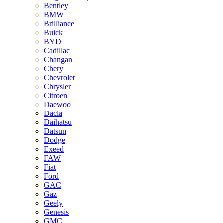
Bentley
BMW
Brilliance
Buick
BYD
Cadillac
Changan
Chery
Chevrolet
Chrysler
Citroen
Daewoo
Dacia
Daihatsu
Datsun
Dodge
Exeed
FAW
Fiat
Ford
GAC
Gaz
Geely
Genesis
GMC