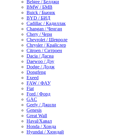
Belgee / Белджи
BMW / БМВ
Buick / Бьюик
BYD / БИД
Cadillac / Кадиллак
Changan / Ченган
Chery / Чери
Chevrolet / Шевроле
Chrysler / Крайслер
Citroen / Ситроен
Dacia / Дасиа
Daewoo / Дэу
Dodge / Додж
Dongfeng
Exeed
FAW / ФАУ
Fiat
Ford / Форд
GAC
Geely / Джили
Genesis
Great Wall
Haval/Хавал
Honda / Хонда
Hyundai / Хюндай