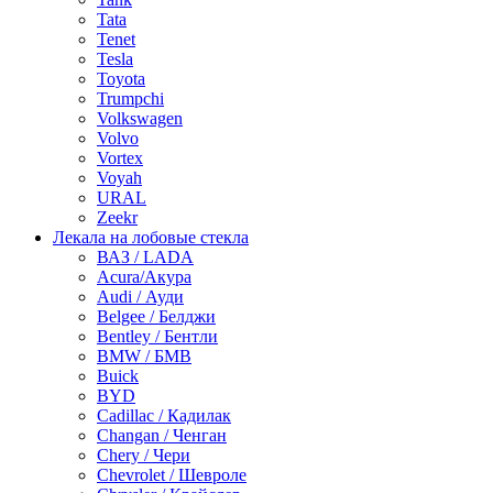
Tata
Tenet
Tesla
Toyota
Trumpchi
Volkswagen
Volvo
Vortex
Voyah
URAL
Zeekr
Лекала на лобовые стекла
ВАЗ / LADA
Acura/Акура
Audi / Ауди
Belgee / Белджи
Bentley / Бентли
BMW / БМВ
Buick
BYD
Cadillac / Кадилак
Changan / Ченган
Chery / Чери
Chevrolet / Шевроле