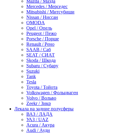
Mazda / Мазда
Mercedes / Мерседес
Mitsubishi / Митсубиши
Nissan / Ниссан
OMODA
Opel / Опель
Peugeot / Пежо
Porsche / Порше
Renault / Рено
SAAB / Саб
SEAT / СИАТ
Skoda / Шкода
Subaru / Субару
Suzuki
Tank
Tesla
Toyota / Тойота
Volkswagen / Фольцваген
Volvo / Вольво
Zeekr / Зикр
Лекала на задние полусферы
ВАЗ / ЛАДА
УАЗ / UAZ
Acura / Акура
Audi / Ауди