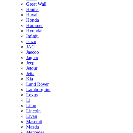
Great Wall
Haima
Haval
Honda
Hummer
Hyundai
Infiniti
Isuzu
JAC
Jaecoo
Jaguar
Jeep
Jetour
Jetta
Kia
Land Rover
Lamborghini
Lexus
Li
Lifan
Lincoln
Livan
Maserati
Mazda
Mercedes