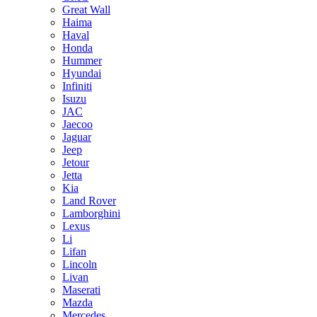
Great Wall
Haima
Haval
Honda
Hummer
Hyundai
Infiniti
Isuzu
JAC
Jaecoo
Jaguar
Jeep
Jetour
Jetta
Kia
Land Rover
Lamborghini
Lexus
Li
Lifan
Lincoln
Livan
Maserati
Mazda
Mercedes