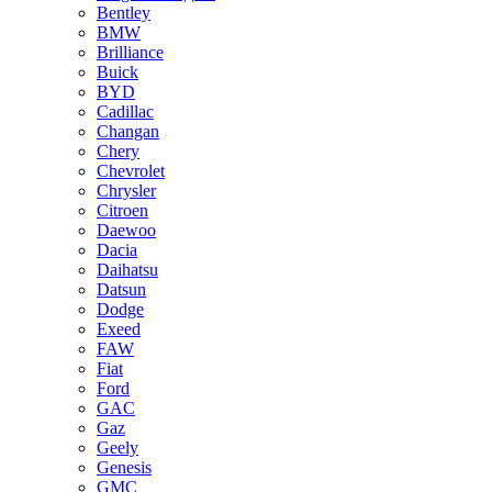
Bentley
BMW
Brilliance
Buick
BYD
Cadillac
Changan
Chery
Chevrolet
Chrysler
Citroen
Daewoo
Dacia
Daihatsu
Datsun
Dodge
Exeed
FAW
Fiat
Ford
GAC
Gaz
Geely
Genesis
GMC