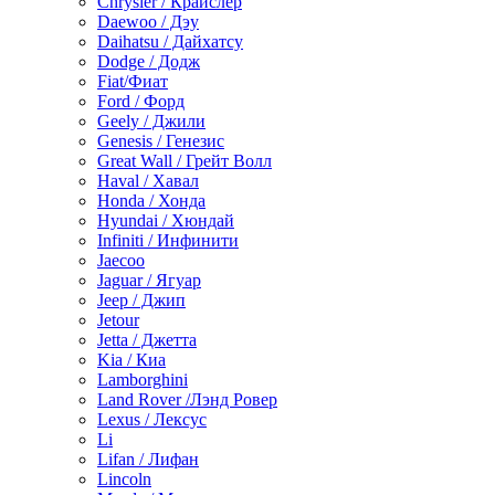
Chrysler / Крайслер
Daewoo / Дэу
Daihatsu / Дайхатсу
Dodge / Додж
Fiat/Фиат
Ford / Форд
Geely / Джили
Genesis / Генезис
Great Wall / Грейт Волл
Haval / Хавал
Honda / Хонда
Hyundai / Хюндай
Infiniti / Инфинити
Jaecoo
Jaguar / Ягуар
Jeep / Джип
Jetour
Jetta / Джетта
Kia / Киа
Lamborghini
Land Rover /Лэнд Ровер
Lexus / Лексус
Li
Lifan / Лифан
Lincoln