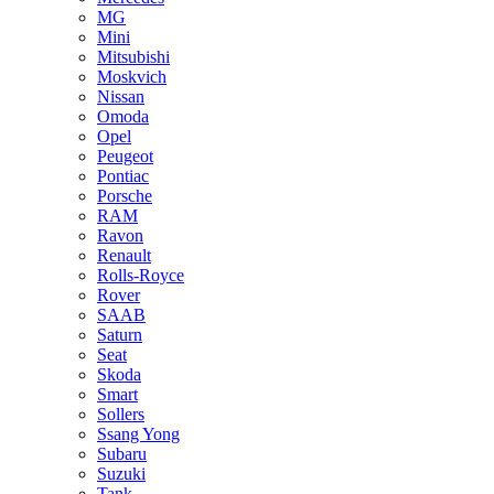
MG
Mini
Mitsubishi
Moskvich
Nissan
Omoda
Opel
Peugeot
Pontiac
Porsche
RAM
Ravon
Renault
Rolls-Royce
Rover
SAAB
Saturn
Seat
Skoda
Smart
Sollers
Ssang Yong
Subaru
Suzuki
Tank