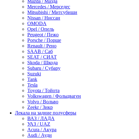
Mazda / Мазда
Mercedes / Мерседес
Mitsubishi / Митсубиши
Nissan / Ниссан
OMODA
Opel / Опель
Peugeot / Пежо
Porsche / Порше
Renault / Рено
SAAB / Саб
SEAT / СИАТ
Skoda / Шкода
Subaru / Субару
Suzuki
Tank
Tesla
Toyota / Тойота
Volkswagen / Фольцваген
Volvo / Вольво
Zeekr / Зикр
Лекала на задние полусферы
ВАЗ / ЛАДА
УАЗ / UAZ
Acura / Акура
Audi / Ауди