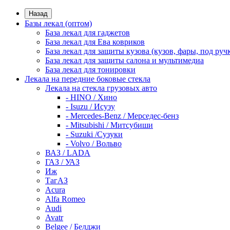
Назад
Базы лекал (оптом)
База лекал для гаджетов
База лекал для Ева ковриков
База лекал для защиты кузова (кузов, фары, под руч
База лекал для защиты салона и мультимедиа
База лекал для тонировки
Лекала на передние боковые стекла
Лекала на стекла грузовых авто
- HINO / Хино
- Isuzu / Исузу
- Mercedes-Benz / Мерседес-бенз
- Mitsubishi / Митсубиши
- Suzuki /Сузуки
- Volvo / Вольво
ВАЗ / LADA
ГАЗ / УАЗ
Иж
ТагАЗ
Acura
Alfa Romeo
Audi
Avatr
Belgee / Белджи