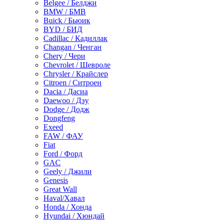
Belgee / Белджи
BMW / БМВ
Buick / Бьюик
BYD / БИД
Cadillac / Кадиллак
Changan / Ченган
Chery / Чери
Chevrolet / Шевроле
Chrysler / Крайслер
Citroen / Ситроен
Dacia / Дасиа
Daewoo / Дэу
Dodge / Додж
Dongfeng
Exeed
FAW / ФАУ
Fiat
Ford / Форд
GAC
Geely / Джили
Genesis
Great Wall
Haval/Хавал
Honda / Хонда
Hyundai / Хюндай