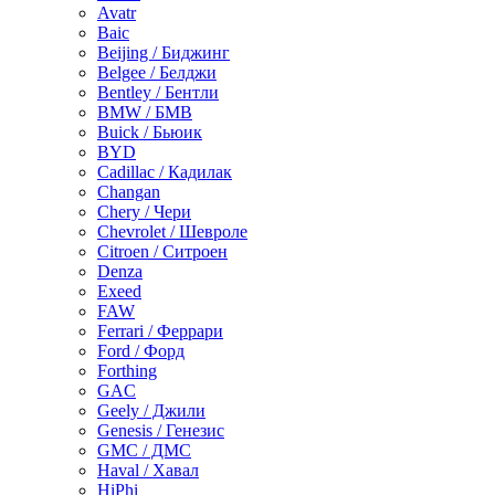
Avatr
Baic
Beijing / Биджинг
Belgee / Белджи
Bentley / Бентли
BMW / БМВ
Buick / Бьюик
BYD
Cadillac / Кадилак
Changan
Chery / Чери
Chevrolet / Шевроле
Citroen / Ситроен
Denza
Exeed
FAW
Ferrari / Феррари
Ford / Форд
Forthing
GAC
Geely / Джили
Genesis / Генезис
GMC / ДМС
Haval / Хавал
HiPhi