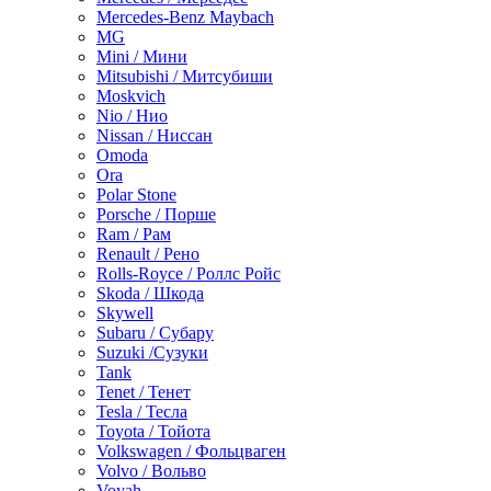
Mercedes-Benz Maybach
MG
Mini / Мини
Mitsubishi / Митсубиши
Moskvich
Nio / Нио
Nissan / Ниссан
Omoda
Ora
Polar Stone
Porsche / Порше
Ram / Рам
Renault / Рено
Rolls-Royce / Роллс Ройс
Skoda / Шкода
Skywell
Subaru / Субару
Suzuki /Сузуки
Tank
Tenet / Тенет
Tesla / Тесла
Toyota / Тойота
Volkswagen / Фольцваген
Volvo / Вольво
Voyah