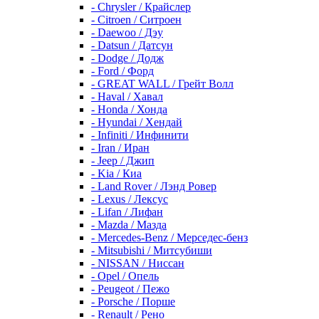
- Chrysler / Крайслер
- Citroen / Ситроен
- Daewoo / Дэу
- Datsun / Датсун
- Dodge / Додж
- Ford / Форд
- GREAT WALL / Грейт Волл
- Haval / Хавал
- Honda / Хонда
- Hyundai / Хендай
- Infiniti / Инфинити
- Iran / Иран
- Jeep / Джип
- Kia / Киа
- Land Rover / Лэнд Ровер
- Lexus / Лексус
- Lifan / Лифан
- Mazda / Мазда
- Mercedes-Benz / Мерседес-бенз
- Mitsubishi / Митсубиши
- NISSAN / Ниссан
- Opel / Опель
- Peugeot / Пежо
- Porsche / Порше
- Renault / Рено