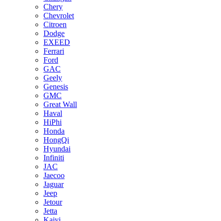
Chery
Chevrolet
Citroen
Dodge
EXEED
Ferrari
Ford
GAC
Geely
Genesis
GMC
Great Wall
Haval
HiPhi
Honda
HongQi
Hyundai
Infiniti
JAC
Jaecoo
Jaguar
Jeep
Jetour
Jetta
Kaiyi