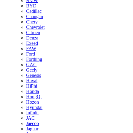
BMW
BYD
Cadillac
Changan
Chery
Chevrolet
Citroen
Denza
Exeed
FAW
Ford
Forthing
GAC
Geely
Genesis
Haval
HiPhi
Honda
HongQi
Hozon
Hyundai
Infiniti
JAC
Jaecoo
Jaguar