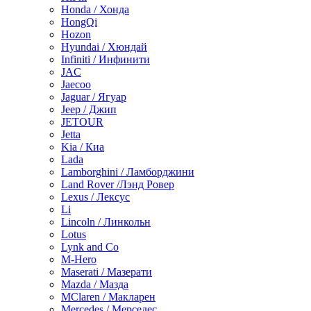
Honda / Хонда
HongQi
Hozon
Hyundai / Хюндай
Infiniti / Инфинити
JAC
Jaecoo
Jaguar / Ягуар
Jeep / Джип
JETOUR
Jetta
Kia / Киа
Lada
Lamborghini / Ламборджини
Land Rover /Лэнд Ровер
Lexus / Лексус
Li
Lincoln / Линкольн
Lotus
Lynk and Co
M-Hero
Maserati / Мазерати
Mazda / Мазда
MClaren / Макларен
Mercedes / Мерседес