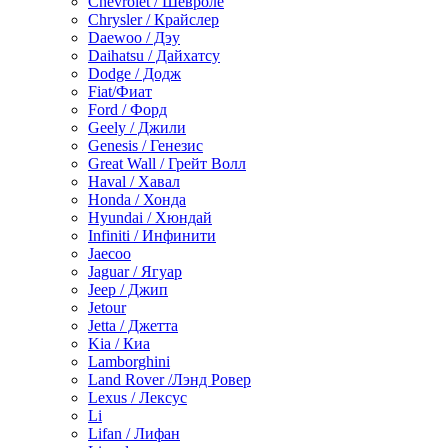
Chevrolet / Шевроле
Chrysler / Крайслер
Daewoo / Дэу
Daihatsu / Дайхатсу
Dodge / Додж
Fiat/Фиат
Ford / Форд
Geely / Джили
Genesis / Генезис
Great Wall / Грейт Волл
Haval / Хавал
Honda / Хонда
Hyundai / Хюндай
Infiniti / Инфинити
Jaecoo
Jaguar / Ягуар
Jeep / Джип
Jetour
Jetta / Джетта
Kia / Киа
Lamborghini
Land Rover /Лэнд Ровер
Lexus / Лексус
Li
Lifan / Лифан