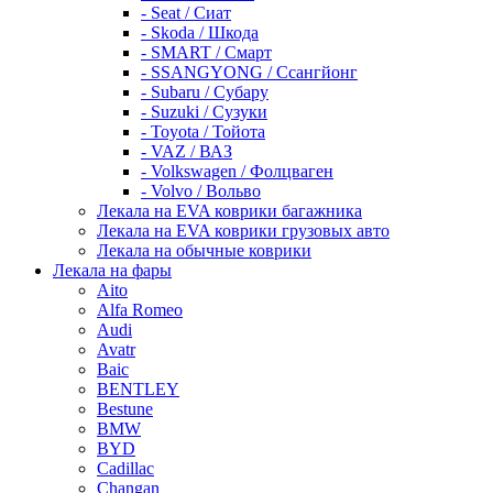
- Seat / Сиат
- Skoda / Шкода
- SMART / Смарт
- SSANGYONG / Ссангйонг
- Subaru / Субару
- Suzuki / Сузуки
- Toyota / Тойота
- VAZ / ВАЗ
- Volkswagen / Фолцваген
- Volvo / Вольво
Лекала на EVA коврики багажника
Лекала на EVA коврики грузовых авто
Лекала на обычные коврики
Лекала на фары
Aito
Alfa Romeo
Audi
Avatr
Baic
BENTLEY
Bestune
BMW
BYD
Cadillac
Changan