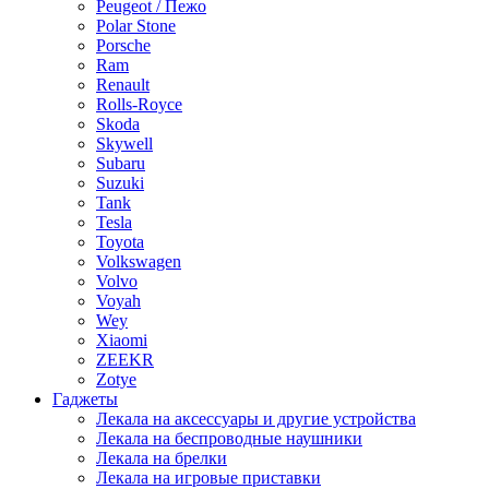
Peugeot / Пежо
Polar Stone
Porsche
Ram
Renault
Rolls-Royce
Skoda
Skywell
Subaru
Suzuki
Tank
Tesla
Toyota
Volkswagen
Volvo
Voyah
Wey
Xiaomi
ZEEKR
Zotye
Гаджеты
Лекала на аксессуары и другие устройства
Лекала на беспроводные наушники
Лекала на брелки
Лекала на игровые приставки