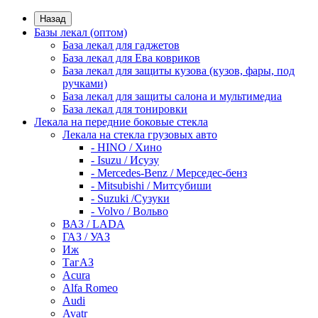
Назад
Базы лекал (оптом)
База лекал для гаджетов
База лекал для Ева ковриков
База лекал для защиты кузова (кузов, фары, под
ручками)
База лекал для защиты салона и мультимедиа
База лекал для тонировки
Лекала на передние боковые стекла
Лекала на стекла грузовых авто
- HINO / Хино
- Isuzu / Исузу
- Mercedes-Benz / Мерседес-бенз
- Mitsubishi / Митсубиши
- Suzuki /Сузуки
- Volvo / Вольво
ВАЗ / LADA
ГАЗ / УАЗ
Иж
ТагАЗ
Acura
Alfa Romeo
Audi
Avatr