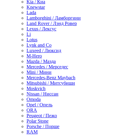
Kia / Киа
Knewstar
Lada
Lamborghini / Ламборгини
Land Rover / Лэнд Ровер
Lexus / Лексус
Li
Lotus
Lynk and Co
Luxeed / Люксид
M-Hero
Mazda / Мазда
Mercedes / Мерседес
Mini / Мини
Mercedes-Benz Maybach
Mitsubishi / Митсубиши
Moskvich
Nissan / Ниссан
Omoda
Opel / Опель
ORA
Peugeot / Пежо
Polar Stone
Porsche / Порше
RAM