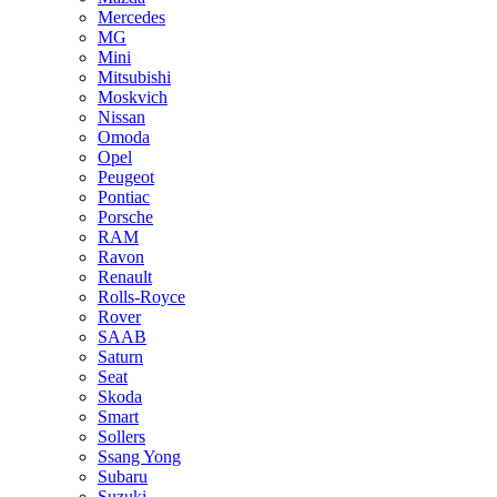
Mercedes
MG
Mini
Mitsubishi
Moskvich
Nissan
Omoda
Opel
Peugeot
Pontiac
Porsche
RAM
Ravon
Renault
Rolls-Royce
Rover
SAAB
Saturn
Seat
Skoda
Smart
Sollers
Ssang Yong
Subaru
Suzuki