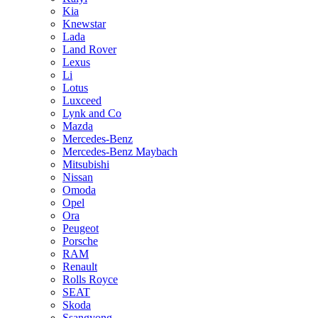
Kia
Knewstar
Lada
Land Rover
Lexus
Li
Lotus
Luxceed
Lynk and Co
Mazda
Mercedes-Benz
Mercedes-Benz Maybach
Mitsubishi
Nissan
Omoda
Opel
Ora
Peugeot
Porsche
RAM
Renault
Rolls Royce
SEAT
Skoda
Ssangyong