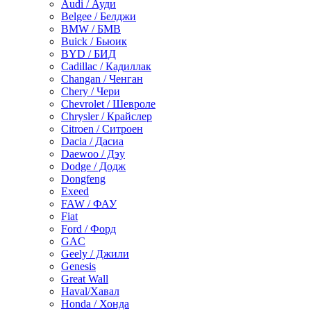
Audi / Ауди
Belgee / Белджи
BMW / БМВ
Buick / Бьюик
BYD / БИД
Cadillac / Кадиллак
Changan / Ченган
Chery / Чери
Chevrolet / Шевроле
Chrysler / Крайслер
Citroen / Ситроен
Dacia / Дасиа
Daewoo / Дэу
Dodge / Додж
Dongfeng
Exeed
FAW / ФАУ
Fiat
Ford / Форд
GAC
Geely / Джили
Genesis
Great Wall
Haval/Хавал
Honda / Хонда