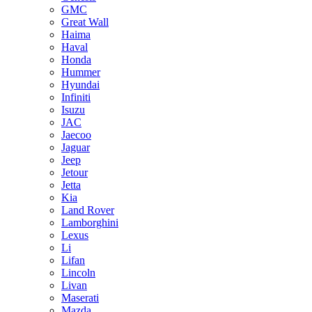
GMC
Great Wall
Haima
Haval
Honda
Hummer
Hyundai
Infiniti
Isuzu
JAC
Jaecoo
Jaguar
Jeep
Jetour
Jetta
Kia
Land Rover
Lamborghini
Lexus
Li
Lifan
Lincoln
Livan
Maserati
Mazda