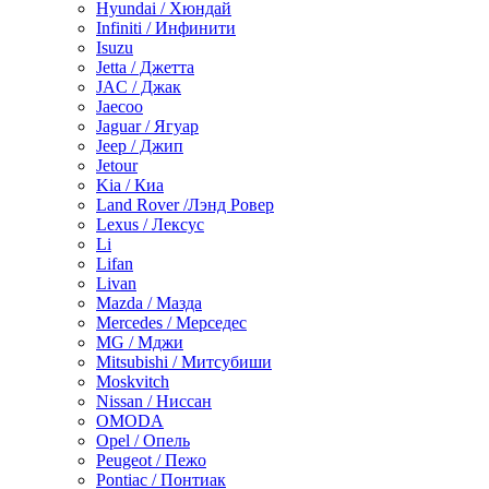
Hyundai / Хюндай
Infiniti / Инфинити
Isuzu
Jetta / Джетта
JAC / Джак
Jaecoo
Jaguar / Ягуар
Jeep / Джип
Jetour
Kia / Киа
Land Rover /Лэнд Ровер
Lexus / Лексус
Li
Lifan
Livan
Mazda / Мазда
Mercedes / Мерседес
MG / Мджи
Mitsubishi / Митсубиши
Moskvitch
Nissan / Ниссан
OMODA
Opel / Опель
Peugeot / Пежо
Pontiac / Понтиак