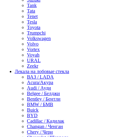
Tank
Tata
Tenet
Tesla
Toyota
Trumpchi
Volkswagen
Volvo
Vortex
Voyah
URAL
Zeekr
Лекала на лобовые стекла
ВАЗ / LADA
Acura/Акура
Audi / Ауди
Belgee / Белджи
Bentley / Бентли
BMW / БМВ
Buick
BYD
Cadillac / Кадилак
Changan / Ченган
Chery / Чери