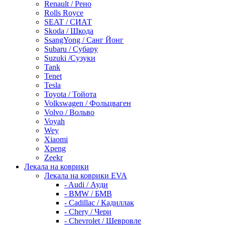
Renault / Рено
Rolls Royce
SEAT / СИАТ
Skoda / Шкода
SsangYong / Санг Йонг
Subaru / Субару
Suzuki /Сузуки
Tank
Tenet
Tesla
Toyota / Тойота
Volkswagen / Фольцваген
Volvo / Вольво
Voyah
Wey
Xiaomi
Xpeng
Zeekr
Лекала на коврики
Лекала на коврики EVA
- Audi / Ауди
- BMW / БМВ
- Cadillac / Кадиллак
- Chery / Чери
- Chevrolet / Шевровле