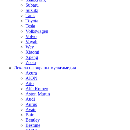
Subaru
Suzuki
Tank
Toyota
Tesla
Volkswagen
Volvo
Voyah
Wey
Xiaomi
Xpeng
Zeekr
Лекала на экраны мультимедиа
Acura
AION
Aito
Alfa Romeo
Aston Martin
Audi
Aurus
Avatr
Baic
Bentley
Bestune