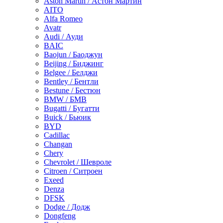
Aston Martin / Астон Мартин
AITO
Alfa Romeo
Avatr
Audi / Ауди
BAIC
Baojun / Баоджун
Beijing / Биджинг
Belgee / Белджи
Bentley / Бентли
Bestune / Бестюн
BMW / БМВ
Bugatti / Бугатти
Buick / Бьюик
BYD
Cadillac
Changan
Chery
Chevrolet / Шевроле
Citroen / Ситроен
Exeed
Denza
DFSK
Dodge / Додж
Dongfeng