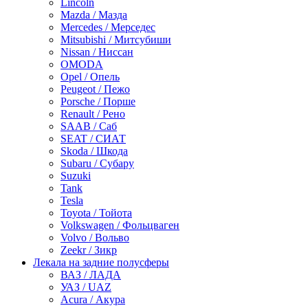
Lincoln
Mazda / Мазда
Mercedes / Мерседес
Mitsubishi / Митсубиши
Nissan / Ниссан
OMODA
Opel / Опель
Peugeot / Пежо
Porsche / Порше
Renault / Рено
SAAB / Саб
SEAT / СИАТ
Skoda / Шкода
Subaru / Субару
Suzuki
Tank
Tesla
Toyota / Тойота
Volkswagen / Фольцваген
Volvo / Вольво
Zeekr / Зикр
Лекала на задние полусферы
ВАЗ / ЛАДА
УАЗ / UAZ
Acura / Акура