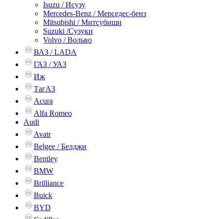
Isuzu / Исузу
Mercedes-Benz / Мерседес-бенз
Mitsubishi / Митсубиши
Suzuki /Сузуки
Volvo / Вольво
ВАЗ / LADA
ГАЗ / УАЗ
Иж
ТагАЗ
Acura
Alfa Romeo
Audi
Avatr
Belgee / Белджи
Bentley
BMW
Brilliance
Buick
BYD