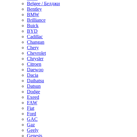
Belgee / Белджи
Bentley
BMW
Brilliance
Buick
BYD
Cadillac
Changan
Chery
Chevrolet
Chrysler
Citroen
Daewoo
Dacia
Daihatsu
Datsun
Dodge
Exeed
FAW
Fiat
Ford
GAC
Gaz
Geely
Genesis