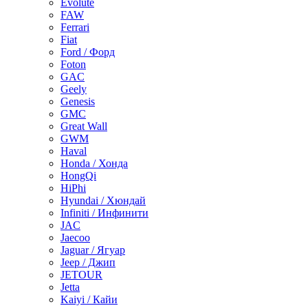
Evolute
FAW
Ferrari
Fiat
Ford / Форд
Foton
GAC
Geely
Genesis
GMC
Great Wall
GWM
Haval
Honda / Хонда
HongQi
HiPhi
Hyundai / Хюндай
Infiniti / Инфинити
JAC
Jaecoo
Jaguar / Ягуар
Jeep / Джип
JETOUR
Jetta
Kaiyi / Кайи