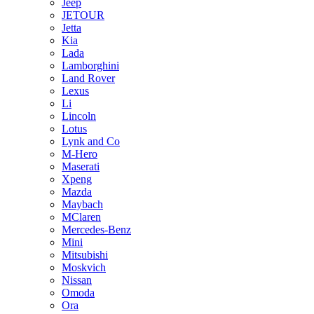
Jeep
JETOUR
Jetta
Kia
Lada
Lamborghini
Land Rover
Lexus
Li
Lincoln
Lotus
Lynk and Co
M-Hero
Maserati
Xpeng
Mazda
Maybach
MClaren
Mercedes-Benz
Mini
Mitsubishi
Moskvich
Nissan
Omoda
Ora