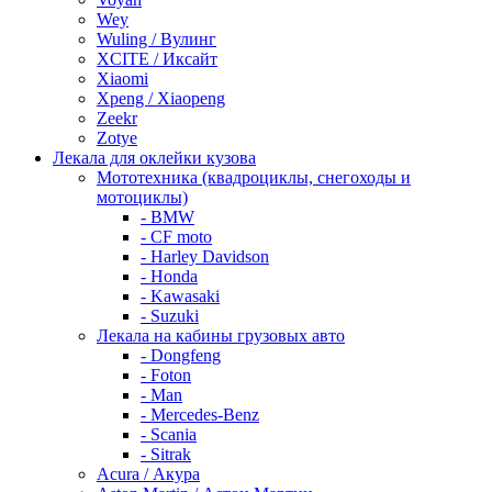
Wey
Wuling / Вулинг
XCITE / Иксайт
Xiaomi
Xpeng / Xiaopeng
Zeekr
Zotye
Лекала для оклейки кузова
Мототехника (квадроциклы, снегоходы и
мотоциклы)
- BMW
- CF moto
- Harley Davidson
- Honda
- Kawasaki
- Suzuki
Лекала на кабины грузовых авто
- Dongfeng
- Foton
- Man
- Mercedes-Benz
- Scania
- Sitrak
Acura / Акура