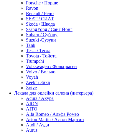
Porsche / Порше
Ravon
Renault / Рено
SEAT / СИАТ
Skoda / Шкода
SsangYong / Санг Йонг
Subaru / Субару
Suzuki /Сузуки
Tank
Tesla / Тесла
Toyota / Тойота
Trumpchi
Volkswagen / Фольцваген
Volvo / Вольво
Voyah
Zeekr / Зикр
Zotye
Лекала для оклейки салона (интерьера)
Acura / Акура
AION
AITO
Alfa Romeo / Альфа Ромео
Aston Martin / Астон Мартин
Audi / Ауди
Aurus