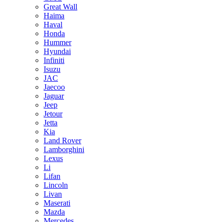
Great Wall
Haima
Haval
Honda
Hummer
Hyundai
Infiniti
Isuzu
JAC
Jaecoo
Jaguar
Jeep
Jetour
Jetta
Kia
Land Rover
Lamborghini
Lexus
Li
Lifan
Lincoln
Livan
Maserati
Mazda
Mercedes