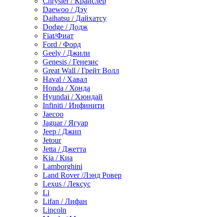
Chrysler / Крайслер
Daewoo / Дэу
Daihatsu / Дайхатсу
Dodge / Додж
Fiat/Фиат
Ford / Форд
Geely / Джили
Genesis / Генезис
Great Wall / Грейт Волл
Haval / Хавал
Honda / Хонда
Hyundai / Хюндай
Infiniti / Инфинити
Jaecoo
Jaguar / Ягуар
Jeep / Джип
Jetour
Jetta / Джетта
Kia / Киа
Lamborghini
Land Rover /Лэнд Ровер
Lexus / Лексус
Li
Lifan / Лифан
Lincoln