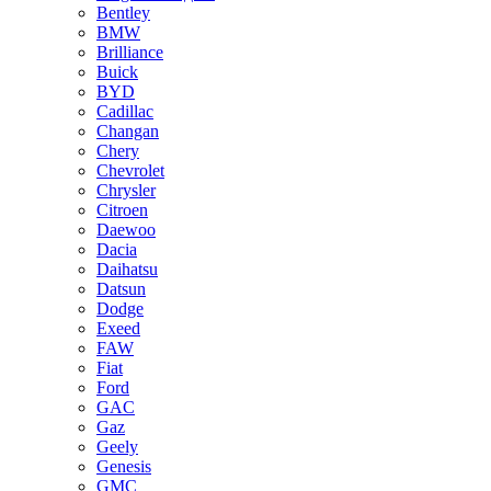
Bentley
BMW
Brilliance
Buick
BYD
Cadillac
Changan
Chery
Chevrolet
Chrysler
Citroen
Daewoo
Dacia
Daihatsu
Datsun
Dodge
Exeed
FAW
Fiat
Ford
GAC
Gaz
Geely
Genesis
GMC