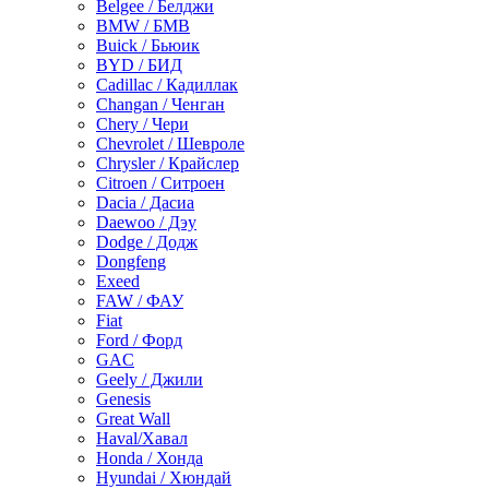
Belgee / Белджи
BMW / БМВ
Buick / Бьюик
BYD / БИД
Cadillac / Кадиллак
Changan / Ченган
Chery / Чери
Chevrolet / Шевроле
Chrysler / Крайслер
Citroen / Ситроен
Dacia / Дасиа
Daewoo / Дэу
Dodge / Додж
Dongfeng
Exeed
FAW / ФАУ
Fiat
Ford / Форд
GAC
Geely / Джили
Genesis
Great Wall
Haval/Хавал
Honda / Хонда
Hyundai / Хюндай