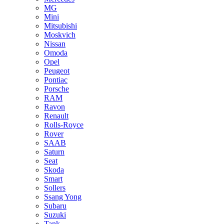
MG
Mini
Mitsubishi
Moskvich
Nissan
Omoda
Opel
Peugeot
Pontiac
Porsche
RAM
Ravon
Renault
Rolls-Royce
Rover
SAAB
Saturn
Seat
Skoda
Smart
Sollers
Ssang Yong
Subaru
Suzuki
Tank