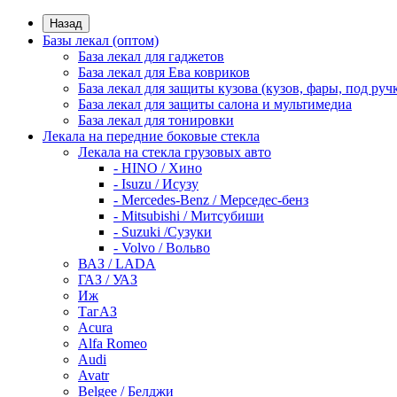
Назад
Базы лекал (оптом)
База лекал для гаджетов
База лекал для Ева ковриков
База лекал для защиты кузова (кузов, фары, под руч
База лекал для защиты салона и мультимедиа
База лекал для тонировки
Лекала на передние боковые стекла
Лекала на стекла грузовых авто
- HINO / Хино
- Isuzu / Исузу
- Mercedes-Benz / Мерседес-бенз
- Mitsubishi / Митсубиши
- Suzuki /Сузуки
- Volvo / Вольво
ВАЗ / LADA
ГАЗ / УАЗ
Иж
ТагАЗ
Acura
Alfa Romeo
Audi
Avatr
Belgee / Белджи