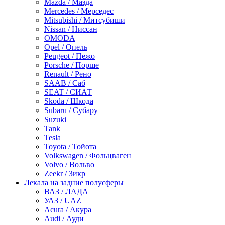
Mazda / Мазда
Mercedes / Мерседес
Mitsubishi / Митсубиши
Nissan / Ниссан
OMODA
Opel / Опель
Peugeot / Пежо
Porsche / Порше
Renault / Рено
SAAB / Саб
SEAT / СИАТ
Skoda / Шкода
Subaru / Субару
Suzuki
Tank
Tesla
Toyota / Тойота
Volkswagen / Фольцваген
Volvo / Вольво
Zeekr / Зикр
Лекала на задние полусферы
ВАЗ / ЛАДА
УАЗ / UAZ
Acura / Акура
Audi / Ауди