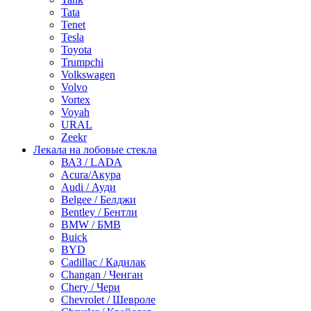
Tata
Tenet
Tesla
Toyota
Trumpchi
Volkswagen
Volvo
Vortex
Voyah
URAL
Zeekr
Лекала на лобовые стекла
ВАЗ / LADA
Acura/Акура
Audi / Ауди
Belgee / Белджи
Bentley / Бентли
BMW / БМВ
Buick
BYD
Cadillac / Кадилак
Changan / Ченган
Chery / Чери
Chevrolet / Шевроле