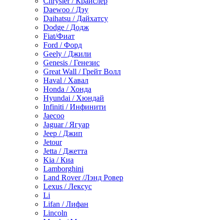
Chrysler / Крайслер
Daewoo / Дэу
Daihatsu / Дайхатсу
Dodge / Додж
Fiat/Фиат
Ford / Форд
Geely / Джили
Genesis / Генезис
Great Wall / Грейт Волл
Haval / Хавал
Honda / Хонда
Hyundai / Хюндай
Infiniti / Инфинити
Jaecoo
Jaguar / Ягуар
Jeep / Джип
Jetour
Jetta / Джетта
Kia / Киа
Lamborghini
Land Rover /Лэнд Ровер
Lexus / Лексус
Li
Lifan / Лифан
Lincoln