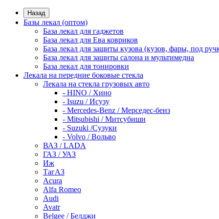
Назад
Базы лекал (оптом)
База лекал для гаджетов
База лекал для Ева ковриков
База лекал для защиты кузова (кузов, фары, под руч
База лекал для защиты салона и мультимедиа
База лекал для тонировки
Лекала на передние боковые стекла
Лекала на стекла грузовых авто
- HINO / Хино
- Isuzu / Исузу
- Mercedes-Benz / Мерседес-бенз
- Mitsubishi / Митсубиши
- Suzuki /Сузуки
- Volvo / Вольво
ВАЗ / LADA
ГАЗ / УАЗ
Иж
ТагАЗ
Acura
Alfa Romeo
Audi
Avatr
Belgee / Белджи