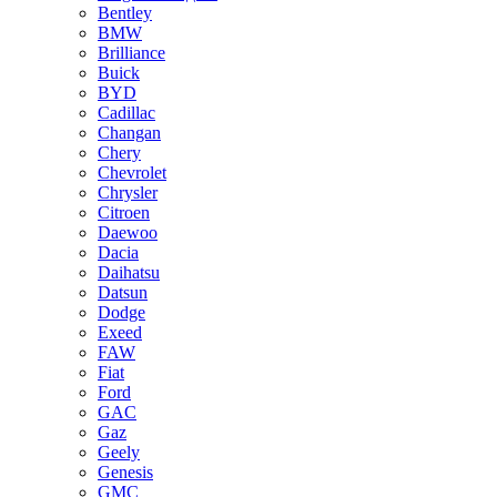
Bentley
BMW
Brilliance
Buick
BYD
Cadillac
Changan
Chery
Chevrolet
Chrysler
Citroen
Daewoo
Dacia
Daihatsu
Datsun
Dodge
Exeed
FAW
Fiat
Ford
GAC
Gaz
Geely
Genesis
GMC