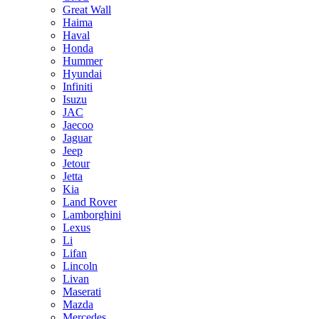
Great Wall
Haima
Haval
Honda
Hummer
Hyundai
Infiniti
Isuzu
JAC
Jaecoo
Jaguar
Jeep
Jetour
Jetta
Kia
Land Rover
Lamborghini
Lexus
Li
Lifan
Lincoln
Livan
Maserati
Mazda
Mercedes