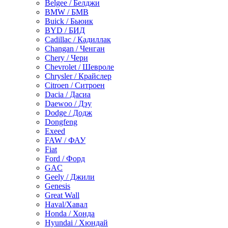
Belgee / Белджи
BMW / БМВ
Buick / Бьюик
BYD / БИД
Cadillac / Кадиллак
Changan / Ченган
Chery / Чери
Chevrolet / Шевроле
Chrysler / Крайслер
Citroen / Ситроен
Dacia / Дасиа
Daewoo / Дэу
Dodge / Додж
Dongfeng
Exeed
FAW / ФАУ
Fiat
Ford / Форд
GAC
Geely / Джили
Genesis
Great Wall
Haval/Хавал
Honda / Хонда
Hyundai / Хюндай