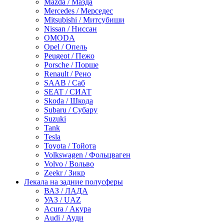
Mazda / Мазда
Mercedes / Мерседес
Mitsubishi / Митсубиши
Nissan / Ниссан
OMODA
Opel / Опель
Peugeot / Пежо
Porsche / Порше
Renault / Рено
SAAB / Саб
SEAT / СИАТ
Skoda / Шкода
Subaru / Субару
Suzuki
Tank
Tesla
Toyota / Тойота
Volkswagen / Фольцваген
Volvo / Вольво
Zeekr / Зикр
Лекала на задние полусферы
ВАЗ / ЛАДА
УАЗ / UAZ
Acura / Акура
Audi / Ауди