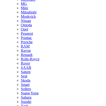
MG
Mini
Mitsubishi
Moskvich
Nissan
Omoda
Opel
Peugeot
Pontiac
Porsche
RAM
Ravon
Renault
Rolls-Royce
Rover
SAAB
Saturn
Seat
Skoda
Smart
Sollers
Ssang Yong
Subaru
Suzuki
Tank