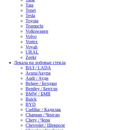
Tata
Tenet
Tesla
Toyota
Trumpchi
Volkswagen
Volvo
Vortex
Voyah
URAL
Zeekr
Лекала на лобовые стекла
ВАЗ / LADA
Acura/Акура
Audi / Ауди
Belgee / Белджи
Bentley / Бентли
BMW / БМВ
Buick
BYD
Cadillac / Кадилак
Changan / Ченган
Chery / Чери
Chevrolet / Шевроле