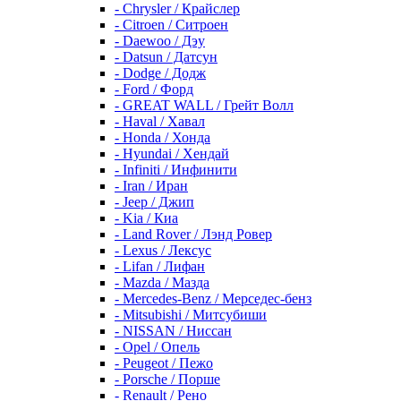
- Chrysler / Крайслер
- Citroen / Ситроен
- Daewoo / Дэу
- Datsun / Датсун
- Dodge / Додж
- Ford / Форд
- GREAT WALL / Грейт Волл
- Haval / Хавал
- Honda / Хонда
- Hyundai / Хендай
- Infiniti / Инфинити
- Iran / Иран
- Jeep / Джип
- Kia / Киа
- Land Rover / Лэнд Ровер
- Lexus / Лексус
- Lifan / Лифан
- Mazda / Мазда
- Mercedes-Benz / Мерседес-бенз
- Mitsubishi / Митсубиши
- NISSAN / Ниссан
- Opel / Опель
- Peugeot / Пежо
- Porsche / Порше
- Renault / Рено