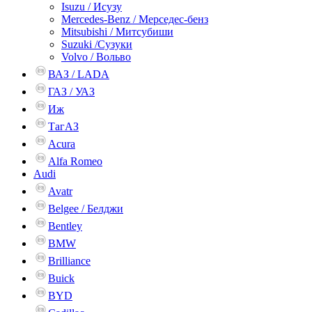
Isuzu / Исузу
Mercedes-Benz / Мерседес-бенз
Mitsubishi / Митсубиши
Suzuki /Сузуки
Volvo / Вольво
ВАЗ / LADA
ГАЗ / УАЗ
Иж
ТагАЗ
Acura
Alfa Romeo
Audi
Avatr
Belgee / Белджи
Bentley
BMW
Brilliance
Buick
BYD