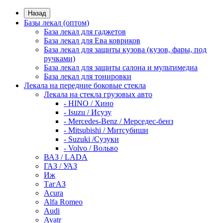
Назад
Базы лекал (оптом)
База лекал для гаджетов
База лекал для Ева ковриков
База лекал для защиты кузова (кузов, фары, под
ручками)
База лекал для защиты салона и мультимедиа
База лекал для тонировки
Лекала на передние боковые стекла
Лекала на стекла грузовых авто
- HINO / Хино
- Isuzu / Исузу
- Mercedes-Benz / Мерседес-бенз
- Mitsubishi / Митсубиши
- Suzuki /Сузуки
- Volvo / Вольво
ВАЗ / LADA
ГАЗ / УАЗ
Иж
ТагАЗ
Acura
Alfa Romeo
Audi
Avatr