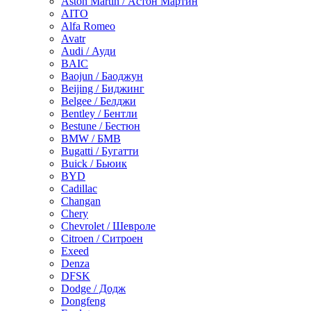
Aston Martin / Астон Мартин
AITO
Alfa Romeo
Avatr
Audi / Ауди
BAIC
Baojun / Баоджун
Beijing / Биджинг
Belgee / Белджи
Bentley / Бентли
Bestune / Бестюн
BMW / БМВ
Bugatti / Бугатти
Buick / Бьюик
BYD
Cadillac
Changan
Chery
Chevrolet / Шевроле
Citroen / Ситроен
Exeed
Denza
DFSK
Dodge / Додж
Dongfeng