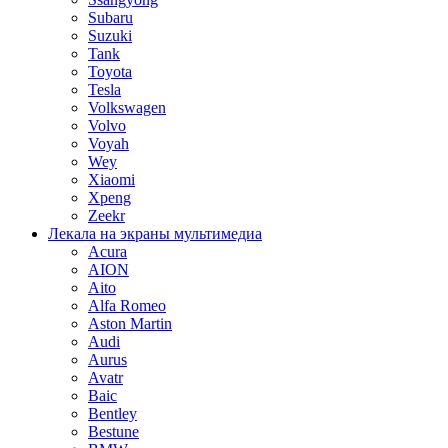
Subaru
Suzuki
Tank
Toyota
Tesla
Volkswagen
Volvo
Voyah
Wey
Xiaomi
Xpeng
Zeekr
Лекала на экраны мультимедиа
Acura
AION
Aito
Alfa Romeo
Aston Martin
Audi
Aurus
Avatr
Baic
Bentley
Bestune