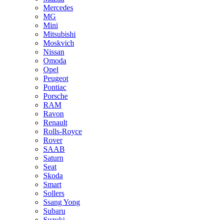
Mercedes
MG
Mini
Mitsubishi
Moskvich
Nissan
Omoda
Opel
Peugeot
Pontiac
Porsche
RAM
Ravon
Renault
Rolls-Royce
Rover
SAAB
Saturn
Seat
Skoda
Smart
Sollers
Ssang Yong
Subaru
Suzuki