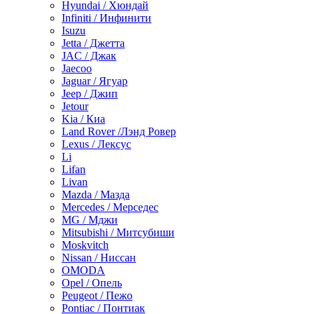
Hyundai / Хюндай
Infiniti / Инфинити
Isuzu
Jetta / Джетта
JAC / Джак
Jaecoo
Jaguar / Ягуар
Jeep / Джип
Jetour
Kia / Киа
Land Rover /Лэнд Ровер
Lexus / Лексус
Li
Lifan
Livan
Mazda / Мазда
Mercedes / Мерседес
MG / Мджи
Mitsubishi / Митсубиши
Moskvitch
Nissan / Ниссан
OMODA
Opel / Опель
Peugeot / Пежо
Pontiac / Понтиак