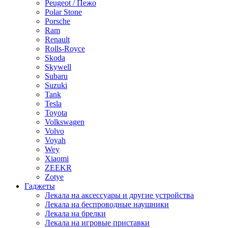
Peugeot / Пежо
Polar Stone
Porsche
Ram
Renault
Rolls-Royce
Skoda
Skywell
Subaru
Suzuki
Tank
Tesla
Toyota
Volkswagen
Volvo
Voyah
Wey
Xiaomi
ZEEKR
Zotye
Гаджеты
Лекала на аксессуары и другие устройства
Лекала на беспроводные наушники
Лекала на брелки
Лекала на игровые приставки