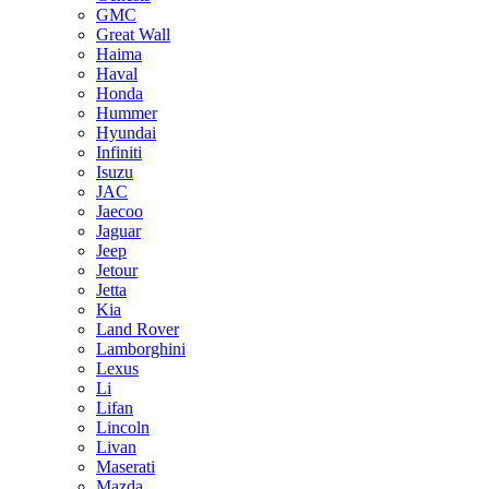
GMC
Great Wall
Haima
Haval
Honda
Hummer
Hyundai
Infiniti
Isuzu
JAC
Jaecoo
Jaguar
Jeep
Jetour
Jetta
Kia
Land Rover
Lamborghini
Lexus
Li
Lifan
Lincoln
Livan
Maserati
Mazda