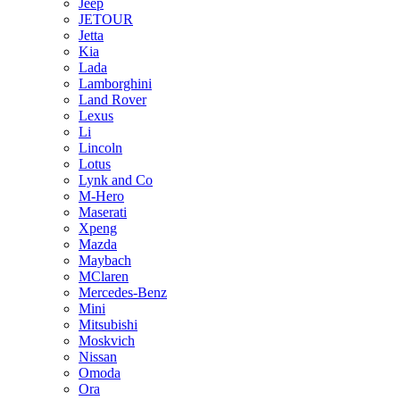
Jeep
JETOUR
Jetta
Kia
Lada
Lamborghini
Land Rover
Lexus
Li
Lincoln
Lotus
Lynk and Co
M-Hero
Maserati
Xpeng
Mazda
Maybach
MClaren
Mercedes-Benz
Mini
Mitsubishi
Moskvich
Nissan
Omoda
Ora