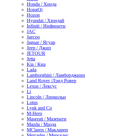
Honda / Хонда
HongQi
Hozon
Hyundai / Хюндай
Infiniti / Инфинити
JAC
Jaecoo
Jaguar / Ягуар
Jeep / Джип
JETOUR
Jetta
Kia / Киа
Lada
Lamborghini / Ламборджини
Land Rover /Лэнд Ровер
Lexus / Лексус
Li
Lincoln / Линкольн
Lotus
Lynk and Co
M-Hero
Maserati / Мазерати
Mazda / Мазда
MClaren / Макларен
Mercedes / Мерседес