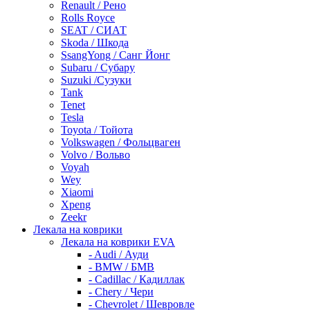
Renault / Рено
Rolls Royce
SEAT / СИАТ
Skoda / Шкода
SsangYong / Санг Йонг
Subaru / Субару
Suzuki /Сузуки
Tank
Tenet
Tesla
Toyota / Тойота
Volkswagen / Фольцваген
Volvo / Вольво
Voyah
Wey
Xiaomi
Xpeng
Zeekr
Лекала на коврики
Лекала на коврики EVA
- Audi / Ауди
- BMW / БМВ
- Cadillac / Кадиллак
- Chery / Чери
- Chevrolet / Шевровле