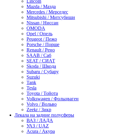
Lincoln
Mazda / Мазда
Mercedes / Мерседес
Mitsubishi / Митсубиши
Nissan / Ниссан
OMODA
Opel / Опель
Peugeot / Пежо
Porsche / Порше
Renault / Рено
SAAB / Саб
SEAT / СИАТ
Skoda / Шкода
Subaru / Субару
Suzuki
Tank
Tesla
Toyota / Тойота
Volkswagen / Фольцваген
Volvo / Вольво
Zeekr / Зикр
Лекала на задние полусферы
ВАЗ / ЛАДА
УАЗ / UAZ
Acura / Акура