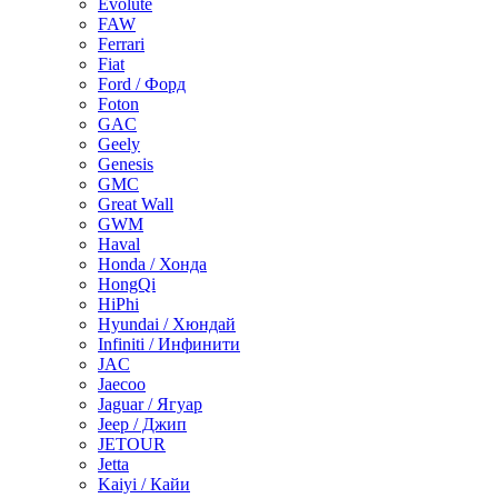
Evolute
FAW
Ferrari
Fiat
Ford / Форд
Foton
GAC
Geely
Genesis
GMC
Great Wall
GWM
Haval
Honda / Хонда
HongQi
HiPhi
Hyundai / Хюндай
Infiniti / Инфинити
JAC
Jaecoo
Jaguar / Ягуар
Jeep / Джип
JETOUR
Jetta
Kaiyi / Кайи