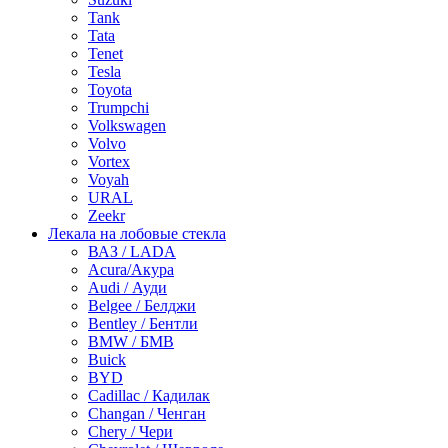
Tank
Tata
Tenet
Tesla
Toyota
Trumpchi
Volkswagen
Volvo
Vortex
Voyah
URAL
Zeekr
Лекала на лобовые стекла
ВАЗ / LADA
Acura/Акура
Audi / Ауди
Belgee / Белджи
Bentley / Бентли
BMW / БМВ
Buick
BYD
Cadillac / Кадилак
Changan / Ченган
Chery / Чери