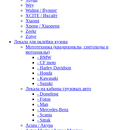
Wey
Wuling / Вулинг
XCITE / Иксайт
Xiaomi
Xpeng / Xiaopeng
Zeekr
Zotye
Лекала для оклейки кузова
Мототехника (квадроциклы, снегоходы и
мотоциклы)
- BMW
- CF moto
- Harley Davidson
- Honda
- Kawasaki
- Suzuki
Лекала на кабины грузовых авто
- Dongfeng
- Foton
- Man
- Mercedes-Benz
- Scania
- Sitrak
Acura / Акура