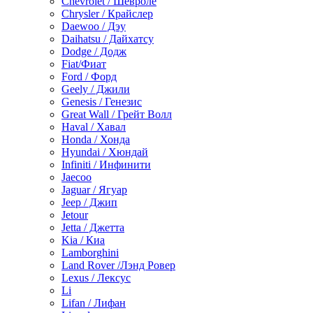
Chevrolet / Шевроле
Chrysler / Крайслер
Daewoo / Дэу
Daihatsu / Дайхатсу
Dodge / Додж
Fiat/Фиат
Ford / Форд
Geely / Джили
Genesis / Генезис
Great Wall / Грейт Волл
Haval / Хавал
Honda / Хонда
Hyundai / Хюндай
Infiniti / Инфинити
Jaecoo
Jaguar / Ягуар
Jeep / Джип
Jetour
Jetta / Джетта
Kia / Киа
Lamborghini
Land Rover /Лэнд Ровер
Lexus / Лексус
Li
Lifan / Лифан