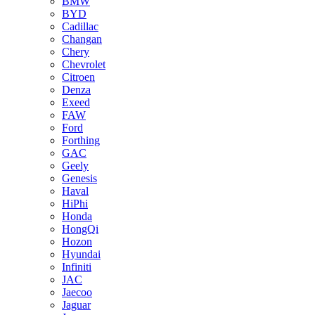
BMW
BYD
Cadillac
Changan
Chery
Chevrolet
Citroen
Denza
Exeed
FAW
Ford
Forthing
GAC
Geely
Genesis
Haval
HiPhi
Honda
HongQi
Hozon
Hyundai
Infiniti
JAC
Jaecoo
Jaguar