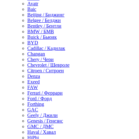
Avatr
Baic
Beijing / Биджинг
Belgee / Белджи
Bentley / Бентли
BMW / БМВ
Buick / Бьюик
BYD
Cadillac / Кадилак
Changan
Chery / Чери
Chevrolet / Шевроле
Citroen / Ситроен
Denza
Exeed
FAW
Ferrari / Феррари
Ford / Форд
Forthing
GAC
Geely / Джили
Genesis / Генезис
GMC / ДМС
Haval / Хавал
HiPhi