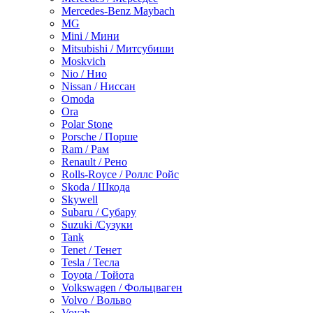
Mercedes-Benz Maybach
MG
Mini / Мини
Mitsubishi / Митсубиши
Moskvich
Nio / Нио
Nissan / Ниссан
Omoda
Ora
Polar Stone
Porsche / Порше
Ram / Рам
Renault / Рено
Rolls-Royce / Роллс Ройс
Skoda / Шкода
Skywell
Subaru / Субару
Suzuki /Сузуки
Tank
Tenet / Тенет
Tesla / Тесла
Toyota / Тойота
Volkswagen / Фольцваген
Volvo / Вольво
Voyah