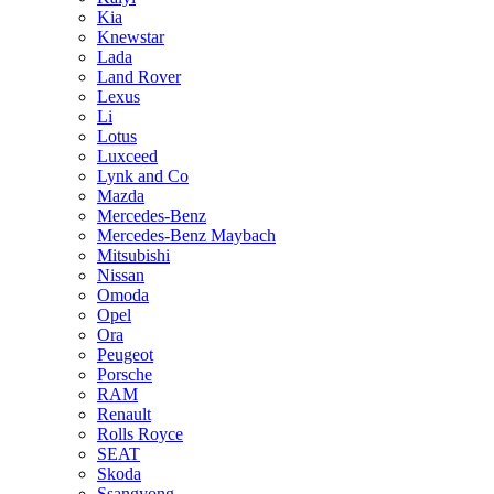
Kia
Knewstar
Lada
Land Rover
Lexus
Li
Lotus
Luxceed
Lynk and Co
Mazda
Mercedes-Benz
Mercedes-Benz Maybach
Mitsubishi
Nissan
Omoda
Opel
Ora
Peugeot
Porsche
RAM
Renault
Rolls Royce
SEAT
Skoda
Ssangyong