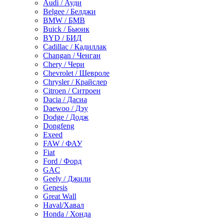
Audi / Ауди
Belgee / Белджи
BMW / БМВ
Buick / Бьюик
BYD / БИД
Cadillac / Кадиллак
Changan / Ченган
Chery / Чери
Chevrolet / Шевроле
Chrysler / Крайслер
Citroen / Ситроен
Dacia / Дасиа
Daewoo / Дэу
Dodge / Додж
Dongfeng
Exeed
FAW / ФАУ
Fiat
Ford / Форд
GAC
Geely / Джили
Genesis
Great Wall
Haval/Хавал
Honda / Хонда