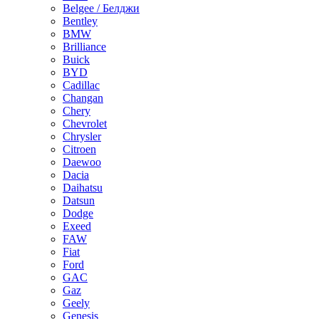
Belgee / Белджи
Bentley
BMW
Brilliance
Buick
BYD
Cadillac
Changan
Chery
Chevrolet
Chrysler
Citroen
Daewoo
Dacia
Daihatsu
Datsun
Dodge
Exeed
FAW
Fiat
Ford
GAC
Gaz
Geely
Genesis