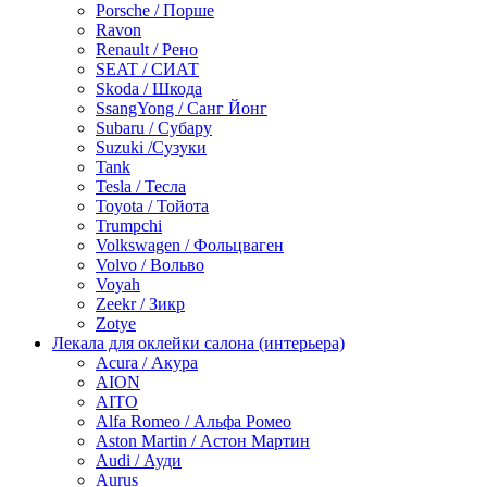
Porsche / Порше
Ravon
Renault / Рено
SEAT / СИАТ
Skoda / Шкода
SsangYong / Санг Йонг
Subaru / Субару
Suzuki /Сузуки
Tank
Tesla / Тесла
Toyota / Тойота
Trumpchi
Volkswagen / Фольцваген
Volvo / Вольво
Voyah
Zeekr / Зикр
Zotye
Лекала для оклейки салона (интерьера)
Acura / Акура
AION
AITO
Alfa Romeo / Альфа Ромео
Aston Martin / Астон Мартин
Audi / Ауди
Aurus