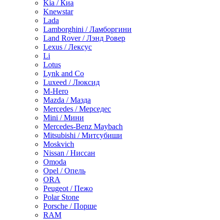
Kia / Киа
Knewstar
Lada
Lamborghini / Ламборгини
Land Rover / Лэнд Ровер
Lexus / Лексус
Li
Lotus
Lynk and Co
Luxeed / Люксид
M-Hero
Mazda / Мазда
Mercedes / Мерседес
Mini / Мини
Mercedes-Benz Maybach
Mitsubishi / Митсубиши
Moskvich
Nissan / Ниссан
Omoda
Opel / Опель
ORA
Peugeot / Пежо
Polar Stone
Porsche / Порше
RAM