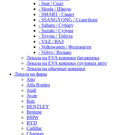
- Seat / Сиат
- Skoda / Шкода
- SMART / Смарт
- SSANGYONG / Ссангйонг
- Subaru / Субару
- Suzuki / Сузуки
- Toyota / Тойота
- VAZ / ВАЗ
- Volkswagen / Фолцваген
- Volvo / Вольво
Лекала на EVA коврики багажника
Лекала на EVA коврики грузовых авто
Лекала на обычные коврики
Лекала на фары
Aito
Alfa Romeo
Audi
Avatr
Baic
BENTLEY
Bestune
BMW
BYD
Cadillac
Changan