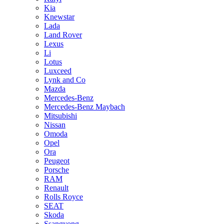
Kia
Knewstar
Lada
Land Rover
Lexus
Li
Lotus
Luxceed
Lynk and Co
Mazda
Mercedes-Benz
Mercedes-Benz Maybach
Mitsubishi
Nissan
Omoda
Opel
Ora
Peugeot
Porsche
RAM
Renault
Rolls Royce
SEAT
Skoda
Ssangyong