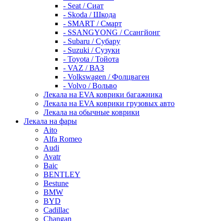
- Seat / Сиат
- Skoda / Шкода
- SMART / Смарт
- SSANGYONG / Ссангйонг
- Subaru / Субару
- Suzuki / Сузуки
- Toyota / Тойота
- VAZ / ВАЗ
- Volkswagen / Фолцваген
- Volvo / Вольво
Лекала на EVA коврики багажника
Лекала на EVA коврики грузовых авто
Лекала на обычные коврики
Лекала на фары
Aito
Alfa Romeo
Audi
Avatr
Baic
BENTLEY
Bestune
BMW
BYD
Cadillac
Changan