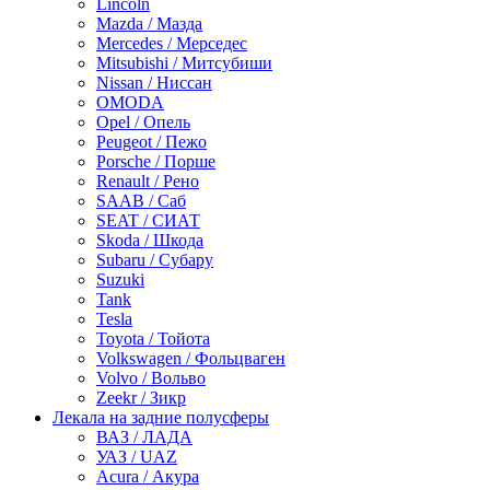
Lincoln
Mazda / Мазда
Mercedes / Мерседес
Mitsubishi / Митсубиши
Nissan / Ниссан
OMODA
Opel / Опель
Peugeot / Пежо
Porsche / Порше
Renault / Рено
SAAB / Саб
SEAT / СИАТ
Skoda / Шкода
Subaru / Субару
Suzuki
Tank
Tesla
Toyota / Тойота
Volkswagen / Фольцваген
Volvo / Вольво
Zeekr / Зикр
Лекала на задние полусферы
ВАЗ / ЛАДА
УАЗ / UAZ
Acura / Акура