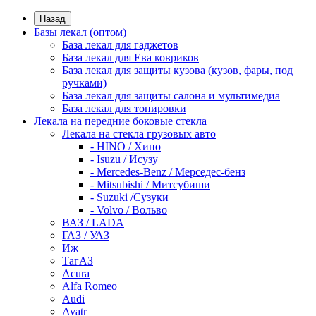
Назад
Базы лекал (оптом)
База лекал для гаджетов
База лекал для Ева ковриков
База лекал для защиты кузова (кузов, фары, под
ручками)
База лекал для защиты салона и мультимедиа
База лекал для тонировки
Лекала на передние боковые стекла
Лекала на стекла грузовых авто
- HINO / Хино
- Isuzu / Исузу
- Mercedes-Benz / Мерседес-бенз
- Mitsubishi / Митсубиши
- Suzuki /Сузуки
- Volvo / Вольво
ВАЗ / LADA
ГАЗ / УАЗ
Иж
ТагАЗ
Acura
Alfa Romeo
Audi
Avatr