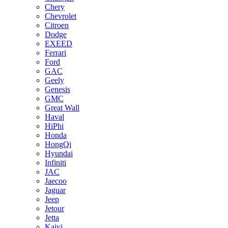
Chery
Chevrolet
Citroen
Dodge
EXEED
Ferrari
Ford
GAC
Geely
Genesis
GMC
Great Wall
Haval
HiPhi
Honda
HongQi
Hyundai
Infiniti
JAC
Jaecoo
Jaguar
Jeep
Jetour
Jetta
Kaiyi