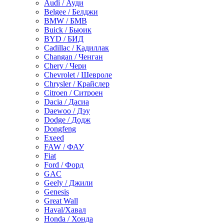
Audi / Ауди
Belgee / Белджи
BMW / БМВ
Buick / Бьюик
BYD / БИД
Cadillac / Кадиллак
Changan / Ченган
Chery / Чери
Chevrolet / Шевроле
Chrysler / Крайслер
Citroen / Ситроен
Dacia / Дасиа
Daewoo / Дэу
Dodge / Додж
Dongfeng
Exeed
FAW / ФАУ
Fiat
Ford / Форд
GAC
Geely / Джили
Genesis
Great Wall
Haval/Хавал
Honda / Хонда