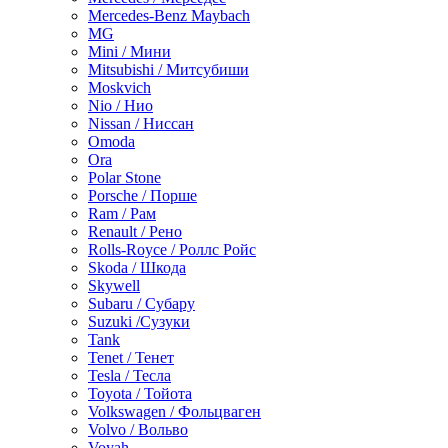
Mercedes-Benz Maybach
MG
Mini / Мини
Mitsubishi / Митсубиши
Moskvich
Nio / Нио
Nissan / Ниссан
Omoda
Ora
Polar Stone
Porsche / Порше
Ram / Рам
Renault / Рено
Rolls-Royce / Роллс Ройс
Skoda / Шкода
Skywell
Subaru / Субару
Suzuki /Сузуки
Tank
Tenet / Тенет
Tesla / Тесла
Toyota / Тойота
Volkswagen / Фольцваген
Volvo / Вольво
Voyah