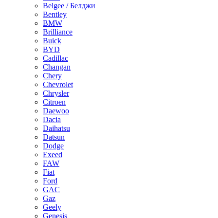
Belgee / Белджи
Bentley
BMW
Brilliance
Buick
BYD
Cadillac
Changan
Chery
Chevrolet
Chrysler
Citroen
Daewoo
Dacia
Daihatsu
Datsun
Dodge
Exeed
FAW
Fiat
Ford
GAC
Gaz
Geely
Genesis