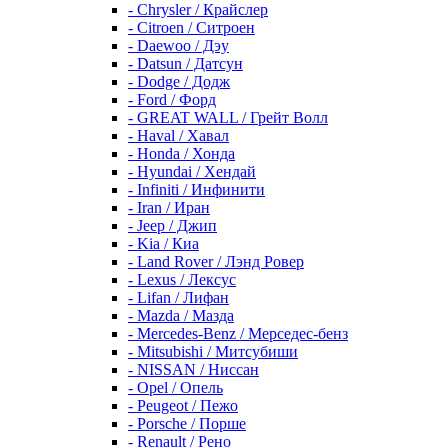
- Chrysler / Крайслер
- Citroen / Ситроен
- Daewoo / Дэу
- Datsun / Датсун
- Dodge / Додж
- Ford / Форд
- GREAT WALL / Грейт Волл
- Haval / Хавал
- Honda / Хонда
- Hyundai / Хендай
- Infiniti / Инфинити
- Iran / Иран
- Jeep / Джип
- Kia / Киа
- Land Rover / Лэнд Ровер
- Lexus / Лексус
- Lifan / Лифан
- Mazda / Мазда
- Mercedes-Benz / Мерседес-бенз
- Mitsubishi / Митсубиши
- NISSAN / Ниссан
- Opel / Опель
- Peugeot / Пежо
- Porsche / Порше
- Renault / Рено