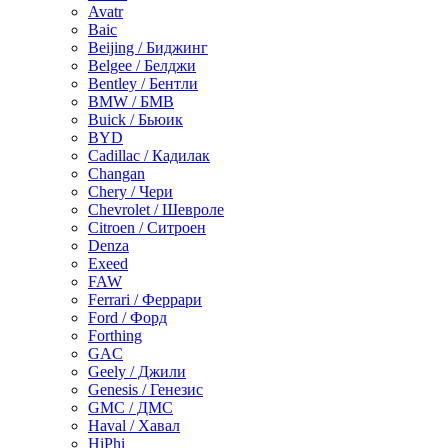
Avatr
Baic
Beijing / Биджинг
Belgee / Белджи
Bentley / Бентли
BMW / БМВ
Buick / Бьюик
BYD
Cadillac / Кадилак
Changan
Chery / Чери
Chevrolet / Шевроле
Citroen / Ситроен
Denza
Exeed
FAW
Ferrari / Феррари
Ford / Форд
Forthing
GAC
Geely / Джили
Genesis / Генезис
GMC / ДМС
Haval / Хавал
HiPhi