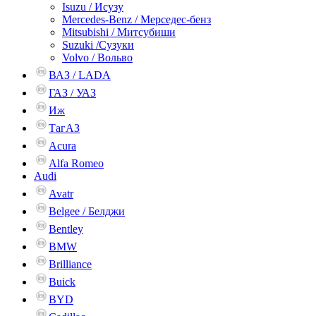
Isuzu / Исузу
Mercedes-Benz / Мерседес-бенз
Mitsubishi / Митсубиши
Suzuki /Сузуки
Volvo / Вольво
ВАЗ / LADA
ГАЗ / УАЗ
Иж
ТагАЗ
Acura
Alfa Romeo
Audi
Avatr
Belgee / Белджи
Bentley
BMW
Brilliance
Buick
BYD