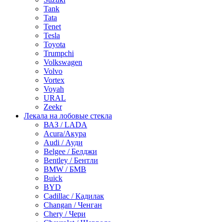
Tank
Tata
Tenet
Tesla
Toyota
Trumpchi
Volkswagen
Volvo
Vortex
Voyah
URAL
Zeekr
Лекала на лобовые стекла
ВАЗ / LADA
Acura/Акура
Audi / Ауди
Belgee / Белджи
Bentley / Бентли
BMW / БМВ
Buick
BYD
Cadillac / Кадилак
Changan / Ченган
Chery / Чери