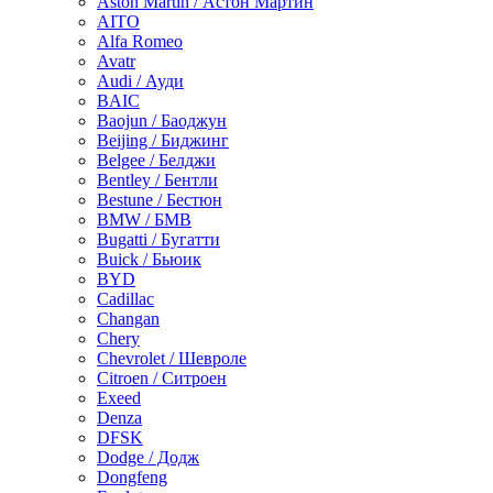
Aston Martin / Астон Мартин
AITO
Alfa Romeo
Avatr
Audi / Ауди
BAIC
Baojun / Баоджун
Beijing / Биджинг
Belgee / Белджи
Bentley / Бентли
Bestune / Бестюн
BMW / БМВ
Bugatti / Бугатти
Buick / Бьюик
BYD
Cadillac
Changan
Chery
Chevrolet / Шевроле
Citroen / Ситроен
Exeed
Denza
DFSK
Dodge / Додж
Dongfeng