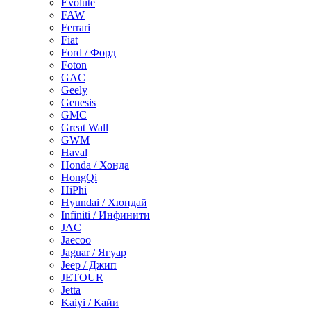
Evolute
FAW
Ferrari
Fiat
Ford / Форд
Foton
GAC
Geely
Genesis
GMC
Great Wall
GWM
Haval
Honda / Хонда
HongQi
HiPhi
Hyundai / Хюндай
Infiniti / Инфинити
JAC
Jaecoo
Jaguar / Ягуар
Jeep / Джип
JETOUR
Jetta
Kaiyi / Кайи