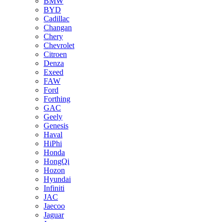
BMW
BYD
Cadillac
Changan
Chery
Chevrolet
Citroen
Denza
Exeed
FAW
Ford
Forthing
GAC
Geely
Genesis
Haval
HiPhi
Honda
HongQi
Hozon
Hyundai
Infiniti
JAC
Jaecoo
Jaguar