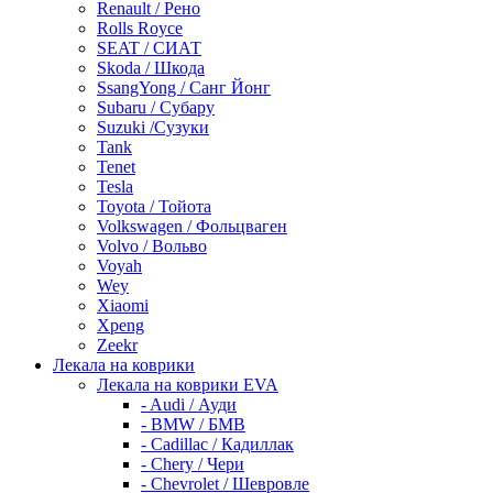
Renault / Рено
Rolls Royce
SEAT / СИАТ
Skoda / Шкода
SsangYong / Санг Йонг
Subaru / Субару
Suzuki /Сузуки
Tank
Tenet
Tesla
Toyota / Тойота
Volkswagen / Фольцваген
Volvo / Вольво
Voyah
Wey
Xiaomi
Xpeng
Zeekr
Лекала на коврики
Лекала на коврики EVA
- Audi / Ауди
- BMW / БМВ
- Cadillac / Кадиллак
- Chery / Чери
- Chevrolet / Шевровле