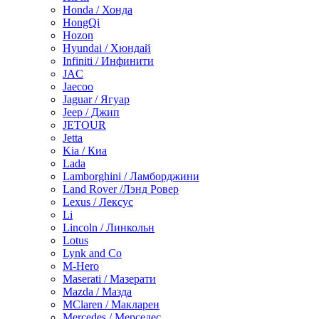
Honda / Хонда
HongQi
Hozon
Hyundai / Хюндай
Infiniti / Инфинити
JAC
Jaecoo
Jaguar / Ягуар
Jeep / Джип
JETOUR
Jetta
Kia / Киа
Lada
Lamborghini / Ламборджини
Land Rover /Лэнд Ровер
Lexus / Лексус
Li
Lincoln / Линкольн
Lotus
Lynk and Co
M-Hero
Maserati / Мазерати
Mazda / Мазда
MClaren / Макларен
Mercedes / Мерседес