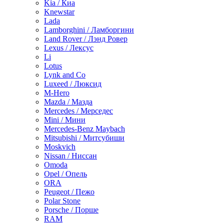
Kia / Киа
Knewstar
Lada
Lamborghini / Ламборгини
Land Rover / Лэнд Ровер
Lexus / Лексус
Li
Lotus
Lynk and Co
Luxeed / Люксид
M-Hero
Mazda / Мазда
Mercedes / Мерседес
Mini / Мини
Mercedes-Benz Maybach
Mitsubishi / Митсубиши
Moskvich
Nissan / Ниссан
Omoda
Opel / Опель
ORA
Peugeot / Пежо
Polar Stone
Porsche / Порше
RAM