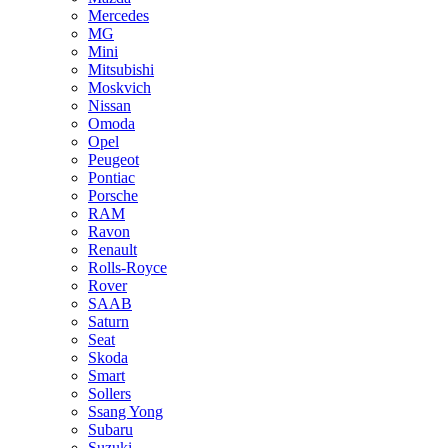
Mercedes
MG
Mini
Mitsubishi
Moskvich
Nissan
Omoda
Opel
Peugeot
Pontiac
Porsche
RAM
Ravon
Renault
Rolls-Royce
Rover
SAAB
Saturn
Seat
Skoda
Smart
Sollers
Ssang Yong
Subaru
Suzuki