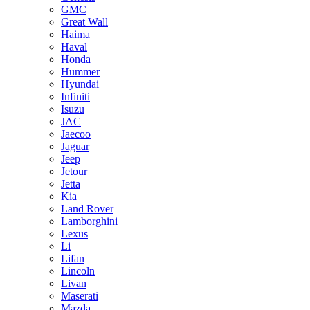
GMC
Great Wall
Haima
Haval
Honda
Hummer
Hyundai
Infiniti
Isuzu
JAC
Jaecoo
Jaguar
Jeep
Jetour
Jetta
Kia
Land Rover
Lamborghini
Lexus
Li
Lifan
Lincoln
Livan
Maserati
Mazda