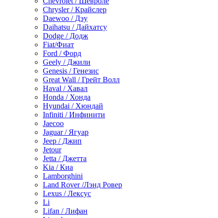
Chevrolet / Шевроле
Chrysler / Крайслер
Daewoo / Дэу
Daihatsu / Дайхатсу
Dodge / Додж
Fiat/Фиат
Ford / Форд
Geely / Джили
Genesis / Генезис
Great Wall / Грейт Волл
Haval / Хавал
Honda / Хонда
Hyundai / Хюндай
Infiniti / Инфинити
Jaecoo
Jaguar / Ягуар
Jeep / Джип
Jetour
Jetta / Джетта
Kia / Киа
Lamborghini
Land Rover /Лэнд Ровер
Lexus / Лексус
Li
Lifan / Лифан