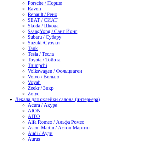
Porsche / Порше
Ravon
Renault / Рено
SEAT / СИАТ
Skoda / Шкода
SsangYong / Санг Йонг
Subaru / Субару
Suzuki /Сузуки
Tank
Tesla / Тесла
Toyota / Тойота
Trumpchi
Volkswagen / Фольцваген
Volvo / Вольво
Voyah
Zeekr / Зикр
Zotye
Лекала для оклейки салона (интерьера)
Acura / Акура
AION
AITO
Alfa Romeo / Альфа Ромео
Aston Martin / Астон Мартин
Audi / Ауди
Aurus