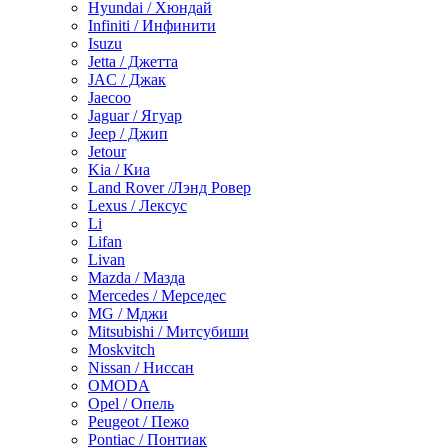
Hyundai / Хюндай
Infiniti / Инфинити
Isuzu
Jetta / Джетта
JAC / Джак
Jaecoo
Jaguar / Ягуар
Jeep / Джип
Jetour
Kia / Киа
Land Rover /Лэнд Ровер
Lexus / Лексус
Li
Lifan
Livan
Mazda / Мазда
Mercedes / Мерседес
MG / Мджи
Mitsubishi / Митсубиши
Moskvitch
Nissan / Ниссан
OMODA
Opel / Опель
Peugeot / Пежо
Pontiac / Понтиак