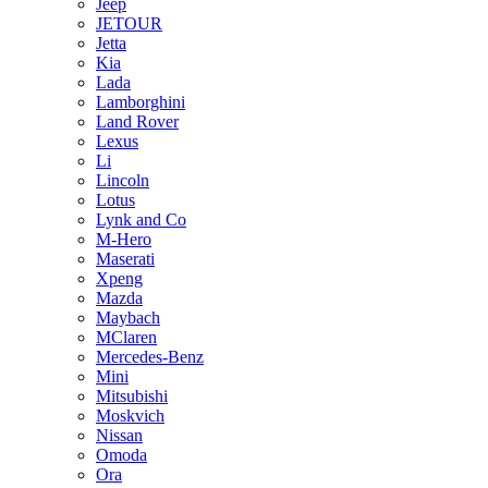
Jeep
JETOUR
Jetta
Kia
Lada
Lamborghini
Land Rover
Lexus
Li
Lincoln
Lotus
Lynk and Co
M-Hero
Maserati
Xpeng
Mazda
Maybach
MClaren
Mercedes-Benz
Mini
Mitsubishi
Moskvich
Nissan
Omoda
Ora