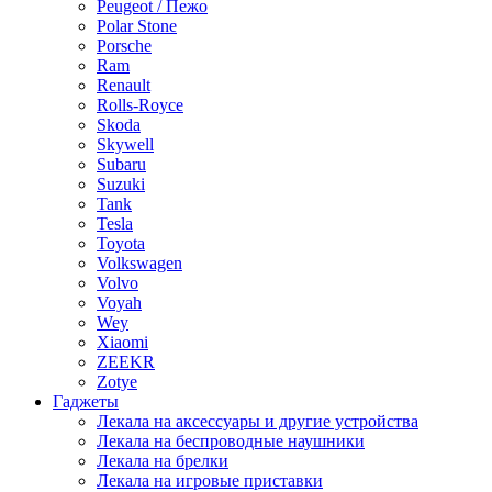
Peugeot / Пежо
Polar Stone
Porsche
Ram
Renault
Rolls-Royce
Skoda
Skywell
Subaru
Suzuki
Tank
Tesla
Toyota
Volkswagen
Volvo
Voyah
Wey
Xiaomi
ZEEKR
Zotye
Гаджеты
Лекала на аксессуары и другие устройства
Лекала на беспроводные наушники
Лекала на брелки
Лекала на игровые приставки