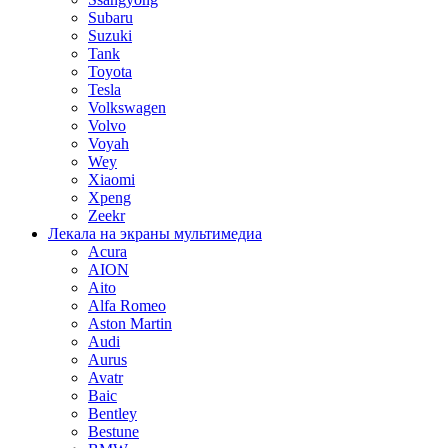
Subaru
Suzuki
Tank
Toyota
Tesla
Volkswagen
Volvo
Voyah
Wey
Xiaomi
Xpeng
Zeekr
Лекала на экраны мультимедиа
Acura
AION
Aito
Alfa Romeo
Aston Martin
Audi
Aurus
Avatr
Baic
Bentley
Bestune