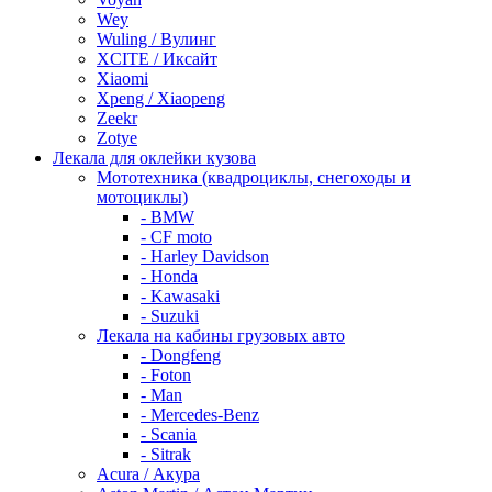
Wey
Wuling / Вулинг
XCITE / Иксайт
Xiaomi
Xpeng / Xiaopeng
Zeekr
Zotye
Лекала для оклейки кузова
Мототехника (квадроциклы, снегоходы и
мотоциклы)
- BMW
- CF moto
- Harley Davidson
- Honda
- Kawasaki
- Suzuki
Лекала на кабины грузовых авто
- Dongfeng
- Foton
- Man
- Mercedes-Benz
- Scania
- Sitrak
Acura / Акура