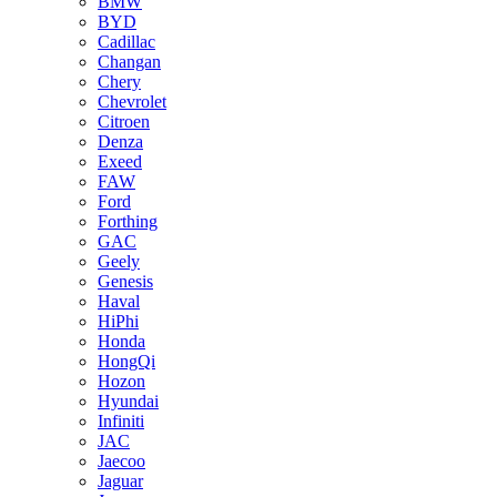
BMW
BYD
Cadillac
Changan
Chery
Chevrolet
Citroen
Denza
Exeed
FAW
Ford
Forthing
GAC
Geely
Genesis
Haval
HiPhi
Honda
HongQi
Hozon
Hyundai
Infiniti
JAC
Jaecoo
Jaguar