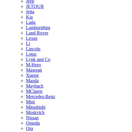
Jeep
JETOUR
Jetta
Kia
Lada
Lamborghini
Land Rover
Lexus
Li
Lincoln
Lotus
Lynk and Co
M-Hero
Maserati
Xpeng
Mazda
Maybach
MClaren
Mercedes-Benz
Mini
Mitsubishi
Moskvich
Nissan
Omoda
Ora