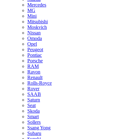
Mercedes
MG
Mini
Mitsubishi
Moskvich
Nissan
Omoda
Opel
Peugeot
Pontiac
Porsche
RAM
Ravon
Renault
Rolls-Royce
Rover
SAAB
Saturn
Seat
Skoda
Smart
Sollers
Ssang Yong
Subaru
Suzuki