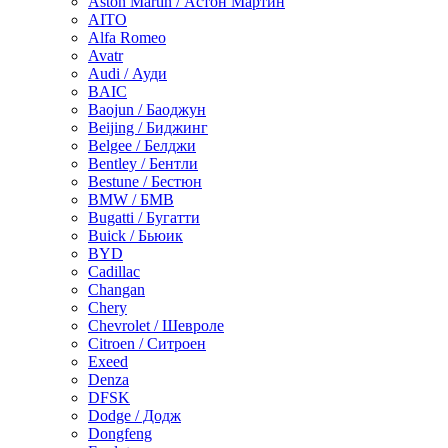
Aston Martin / Астон Мартин
AITO
Alfa Romeo
Avatr
Audi / Ауди
BAIC
Baojun / Баоджун
Beijing / Биджинг
Belgee / Белджи
Bentley / Бентли
Bestune / Бестюн
BMW / БМВ
Bugatti / Бугатти
Buick / Бьюик
BYD
Cadillac
Changan
Chery
Chevrolet / Шевроле
Citroen / Ситроен
Exeed
Denza
DFSK
Dodge / Додж
Dongfeng