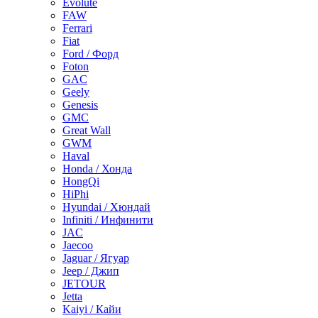
Evolute
FAW
Ferrari
Fiat
Ford / Форд
Foton
GAC
Geely
Genesis
GMC
Great Wall
GWM
Haval
Honda / Хонда
HongQi
HiPhi
Hyundai / Хюндай
Infiniti / Инфинити
JAC
Jaecoo
Jaguar / Ягуар
Jeep / Джип
JETOUR
Jetta
Kaiyi / Кайи