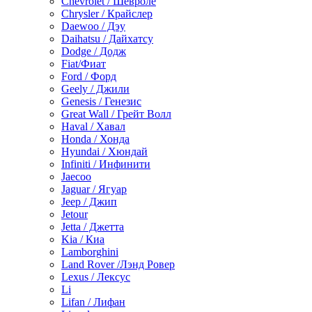
Chevrolet / Шевроле
Chrysler / Крайслер
Daewoo / Дэу
Daihatsu / Дайхатсу
Dodge / Додж
Fiat/Фиат
Ford / Форд
Geely / Джили
Genesis / Генезис
Great Wall / Грейт Волл
Haval / Хавал
Honda / Хонда
Hyundai / Хюндай
Infiniti / Инфинити
Jaecoo
Jaguar / Ягуар
Jeep / Джип
Jetour
Jetta / Джетта
Kia / Киа
Lamborghini
Land Rover /Лэнд Ровер
Lexus / Лексус
Li
Lifan / Лифан