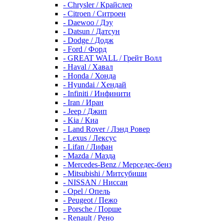
- Chrysler / Крайслер
- Citroen / Ситроен
- Daewoo / Дэу
- Datsun / Датсун
- Dodge / Додж
- Ford / Форд
- GREAT WALL / Грейт Волл
- Haval / Хавал
- Honda / Хонда
- Hyundai / Хендай
- Infiniti / Инфинити
- Iran / Иран
- Jeep / Джип
- Kia / Киа
- Land Rover / Лэнд Ровер
- Lexus / Лексус
- Lifan / Лифан
- Mazda / Мазда
- Mercedes-Benz / Мерседес-бенз
- Mitsubishi / Митсубиши
- NISSAN / Ниссан
- Opel / Опель
- Peugeot / Пежо
- Porsche / Порше
- Renault / Рено