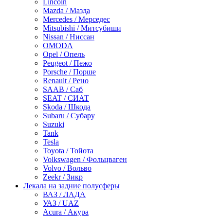
Lincoln
Mazda / Мазда
Mercedes / Мерседес
Mitsubishi / Митсубиши
Nissan / Ниссан
OMODA
Opel / Опель
Peugeot / Пежо
Porsche / Порше
Renault / Рено
SAAB / Саб
SEAT / СИАТ
Skoda / Шкода
Subaru / Субару
Suzuki
Tank
Tesla
Toyota / Тойота
Volkswagen / Фольцваген
Volvo / Вольво
Zeekr / Зикр
Лекала на задние полусферы
ВАЗ / ЛАДА
УАЗ / UAZ
Acura / Акура