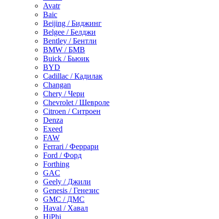
Avatr
Baic
Beijing / Биджинг
Belgee / Белджи
Bentley / Бентли
BMW / БМВ
Buick / Бьюик
BYD
Cadillac / Кадилак
Changan
Chery / Чери
Chevrolet / Шевроле
Citroen / Ситроен
Denza
Exeed
FAW
Ferrari / Феррари
Ford / Форд
Forthing
GAC
Geely / Джили
Genesis / Генезис
GMC / ДМС
Haval / Хавал
HiPhi