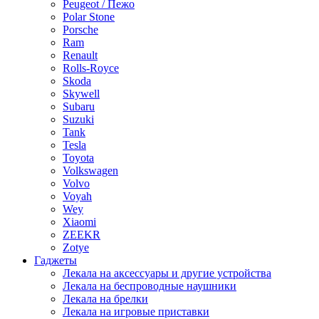
Peugeot / Пежо
Polar Stone
Porsche
Ram
Renault
Rolls-Royce
Skoda
Skywell
Subaru
Suzuki
Tank
Tesla
Toyota
Volkswagen
Volvo
Voyah
Wey
Xiaomi
ZEEKR
Zotye
Гаджеты
Лекала на аксессуары и другие устройства
Лекала на беспроводные наушники
Лекала на брелки
Лекала на игровые приставки