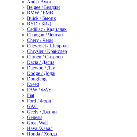
Audi / Ауди
Belgee / Белджи
BMW / БМВ
Buick / Бьюик
BYD / БИД
Cadillac / Кадиллак
Changan / Ченган
Chery / Чери
Chevrolet / Шевроле
Chrysler / Крайслер
Citroen / Ситроен
Dacia / Дасиа
Daewoo / Дэу
Dodge / Додж
Dongfeng
Exeed
FAW / ФАУ
Fiat
Ford / Форд
GAC
Geely / Джили
Genesis
Great Wall
Haval/Хавал
Honda / Хонда