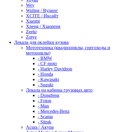
Wey
Wuling / Вулинг
XCITE / Иксайт
Xiaomi
Xpeng / Xiaopeng
Zeekr
Zotye
Лекала для оклейки кузова
Мототехника (квадроциклы, снегоходы и
мотоциклы)
- BMW
- CF moto
- Harley Davidson
- Honda
- Kawasaki
- Suzuki
Лекала на кабины грузовых авто
- Dongfeng
- Foton
- Man
- Mercedes-Benz
- Scania
- Sitrak
Acura / Акура