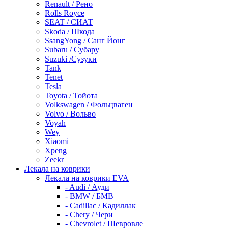
Renault / Рено
Rolls Royce
SEAT / СИАТ
Skoda / Шкода
SsangYong / Санг Йонг
Subaru / Субару
Suzuki /Сузуки
Tank
Tenet
Tesla
Toyota / Тойота
Volkswagen / Фольцваген
Volvo / Вольво
Voyah
Wey
Xiaomi
Xpeng
Zeekr
Лекала на коврики
Лекала на коврики EVA
- Audi / Ауди
- BMW / БМВ
- Cadillac / Кадиллак
- Chery / Чери
- Chevrolet / Шевровле