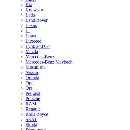
Kia
Knewstar
Lada
Land Rover
Lexus
Li
Lotus
Luxceed
Lynk and Co
Mazda
Mercedes-Benz
Mercedes-Benz Maybach
Mitsubishi
Nissan
Omoda
Opel
Ora
Peugeot
Porsche
RAM
Renault
Rolls Royce
SEAT
Skoda
Ssangyong