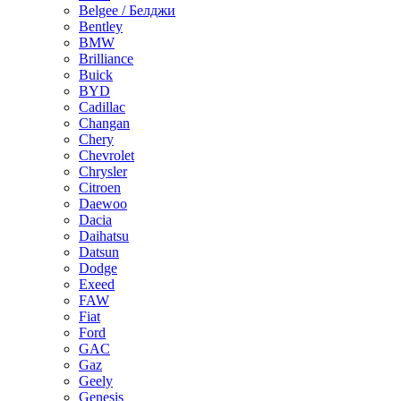
Belgee / Белджи
Bentley
BMW
Brilliance
Buick
BYD
Cadillac
Changan
Chery
Chevrolet
Chrysler
Citroen
Daewoo
Dacia
Daihatsu
Datsun
Dodge
Exeed
FAW
Fiat
Ford
GAC
Gaz
Geely
Genesis