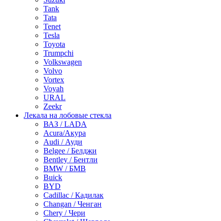
Tank
Tata
Tenet
Tesla
Toyota
Trumpchi
Volkswagen
Volvo
Vortex
Voyah
URAL
Zeekr
Лекала на лобовые стекла
ВАЗ / LADA
Acura/Акура
Audi / Ауди
Belgee / Белджи
Bentley / Бентли
BMW / БМВ
Buick
BYD
Cadillac / Кадилак
Changan / Ченган
Chery / Чери