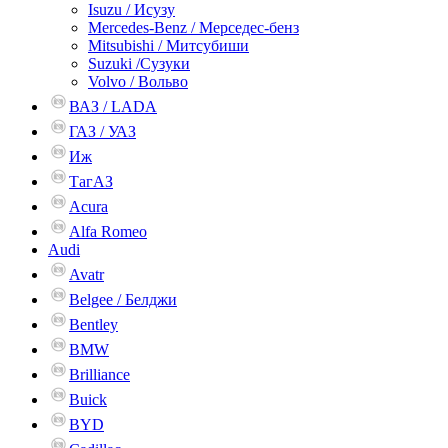
Isuzu / Исузу
Mercedes-Benz / Мерседес-бенз
Mitsubishi / Митсубиши
Suzuki /Сузуки
Volvo / Вольво
ВАЗ / LADA
ГАЗ / УАЗ
Иж
ТагАЗ
Acura
Alfa Romeo
Audi
Avatr
Belgee / Белджи
Bentley
BMW
Brilliance
Buick
BYD