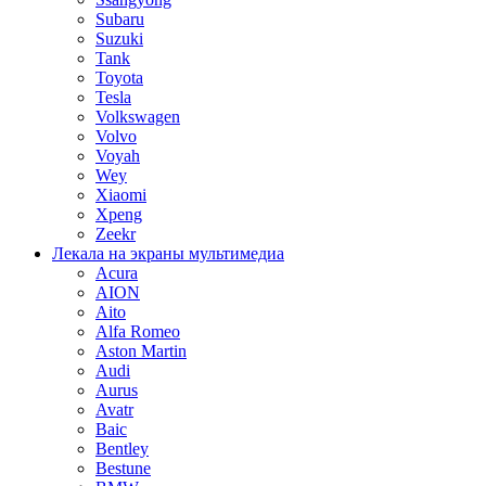
Subaru
Suzuki
Tank
Toyota
Tesla
Volkswagen
Volvo
Voyah
Wey
Xiaomi
Xpeng
Zeekr
Лекала на экраны мультимедиа
Acura
AION
Aito
Alfa Romeo
Aston Martin
Audi
Aurus
Avatr
Baic
Bentley
Bestune