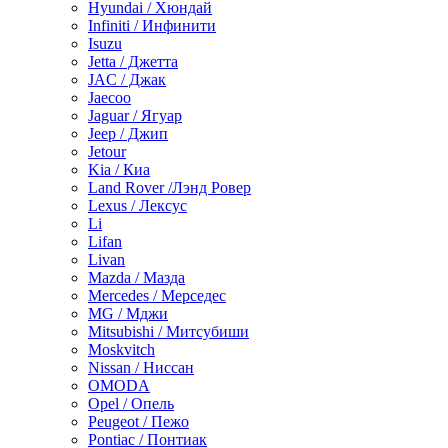
Hyundai / Хюндай
Infiniti / Инфинити
Isuzu
Jetta / Джетта
JAC / Джак
Jaecoo
Jaguar / Ягуар
Jeep / Джип
Jetour
Kia / Киа
Land Rover /Лэнд Ровер
Lexus / Лексус
Li
Lifan
Livan
Mazda / Мазда
Mercedes / Мерседес
MG / Мджи
Mitsubishi / Митсубиши
Moskvitch
Nissan / Ниссан
OMODA
Opel / Опель
Peugeot / Пежо
Pontiac / Понтиак