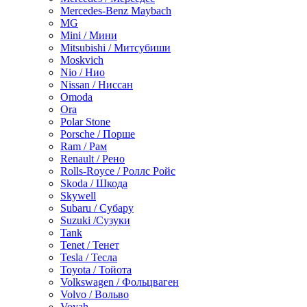
Mercedes-Benz Maybach
MG
Mini / Мини
Mitsubishi / Митсубиши
Moskvich
Nio / Нио
Nissan / Ниссан
Omoda
Ora
Polar Stone
Porsche / Порше
Ram / Рам
Renault / Рено
Rolls-Royce / Роллс Ройс
Skoda / Шкода
Skywell
Subaru / Субару
Suzuki /Сузуки
Tank
Tenet / Тенет
Tesla / Тесла
Toyota / Тойота
Volkswagen / Фольцваген
Volvo / Вольво
Voyah