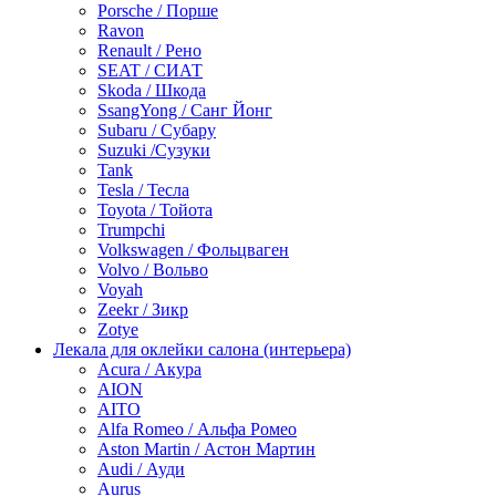
Porsche / Порше
Ravon
Renault / Рено
SEAT / СИАТ
Skoda / Шкода
SsangYong / Санг Йонг
Subaru / Субару
Suzuki /Сузуки
Tank
Tesla / Тесла
Toyota / Тойота
Trumpchi
Volkswagen / Фольцваген
Volvo / Вольво
Voyah
Zeekr / Зикр
Zotye
Лекала для оклейки салона (интерьера)
Acura / Акура
AION
AITO
Alfa Romeo / Альфа Ромео
Aston Martin / Астон Мартин
Audi / Ауди
Aurus