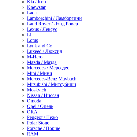
Kia / Киа
Knewstar
Lada
Lamborghini / Ламборгини
Land Rover / Лэнд Ровер
Lexus / Лексус
Li
Lotus
Lynk and Co
Luxeed / Люксид
M-Hero
Mazda / Мазда
Mercedes / Мерседес
Mini / Мини
Mercedes-Benz Maybach
Mitsubishi / Митсубиши
Moskvich
Nissan / Ниссан
Omoda
Opel / Опель
ORA
Peugeot / Пежо
Polar Stone
Porsche / Порше
RAM