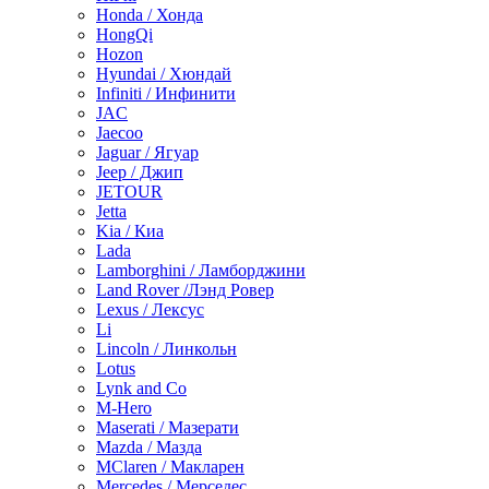
Honda / Хонда
HongQi
Hozon
Hyundai / Хюндай
Infiniti / Инфинити
JAC
Jaecoo
Jaguar / Ягуар
Jeep / Джип
JETOUR
Jetta
Kia / Киа
Lada
Lamborghini / Ламборджини
Land Rover /Лэнд Ровер
Lexus / Лексус
Li
Lincoln / Линкольн
Lotus
Lynk and Co
M-Hero
Maserati / Мазерати
Mazda / Мазда
MClaren / Макларен
Mercedes / Мерседес