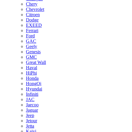
Chery
Chevrolet
Citroen
Dodge
EXEED
Ferrari
Ford
GAC
Geely
Genesis
GMC
Great Wall
Haval
HiPhi
Honda
HongQi
Hyundai
Infiniti
JAC
Jaecoo
Jaguar
Jeep
Jetour
Jetta
Kaiyi