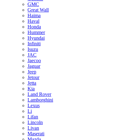
GMC
Great Wall
Haima
Haval
Honda
Hummer
Hyundai
Infiniti
Isuzu
JAC
Jaecoo
Jaguar
Jeep
Jetour
Jetta
Kia
Land Rover
Lamborghini
Lexus
Li
Lifan
Lincoln
Livan
Maserati
Mazda