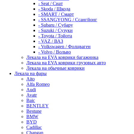
- Seat / Сиат
- Skoda / Шкода
- SMART / Смарт
- SSANGYONG / Ссангйонг
- Subaru / Субару
- Suzuki / Сузуки
- Toyota / Тойота
- VAZ / ВАЗ
- Volkswagen / Фолцваген
- Volvo / Вольво
Лекала на EVA коврики багажника
Лекала на EVA коврики грузовых авто
Лекала на обычные коврики
Лекала на фары
Aito
Alfa Romeo
Audi
Avatr
Baic
BENTLEY
Bestune
BMW
BYD
Cadillac
Changan