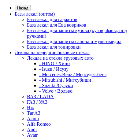
Назад
Базы лекал (оптом)
База лекал для гаджетов
База лекал для Ева ковриков
База лекал для защиты кузова (кузов, фары, под
ручками)
База лекал для защиты салона и мультимедиа
База лекал для тонировки
Лекала на передние боковые стекла
Лекала на стекла грузовых авто
- HINO / Хино
- Isuzu / Исузу
- Mercedes-Benz / Мерседес-бенз
- Mitsubishi / Митсубиши
- Suzuki /Сузуки
- Volvo / Вольво
ВАЗ / LADA
ГАЗ / УАЗ
Иж
ТагАЗ
Acura
Alfa Romeo
Audi
Avatr