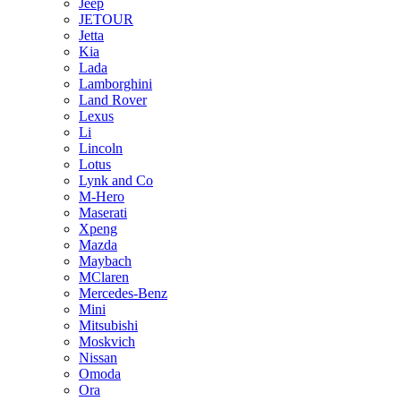
Jeep
JETOUR
Jetta
Kia
Lada
Lamborghini
Land Rover
Lexus
Li
Lincoln
Lotus
Lynk and Co
M-Hero
Maserati
Xpeng
Mazda
Maybach
MClaren
Mercedes-Benz
Mini
Mitsubishi
Moskvich
Nissan
Omoda
Ora