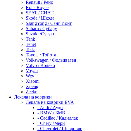
Renault / Рено
Rolls Royce
SEAT / СИАТ
Skoda / Шкода
SsangYong / Санг Йонг
Subaru / Субару
Suzuki /Сузуки
Tank
Tenet
Tesla
Toyota / Тойота
Volkswagen / Фольцваген
Volvo / Вольво
Voyah
Wey
Xiaomi
Xpeng
Zeekr
Лекала на коврики
Лекала на коврики EVA
- Audi / Ауди
- BMW / БМВ
- Cadillac / Кадиллак
- Chery / Чери
- Chevrolet / Шевровле