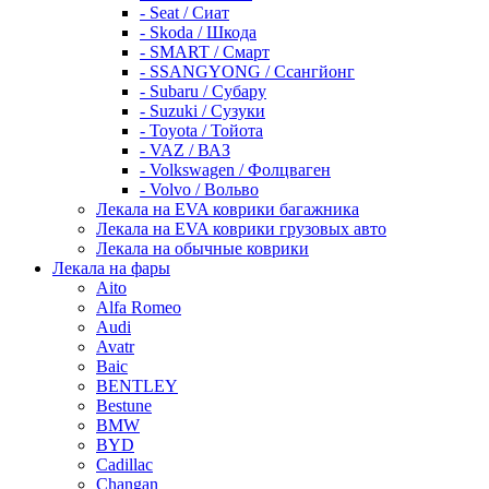
- Seat / Сиат
- Skoda / Шкода
- SMART / Смарт
- SSANGYONG / Ссангйонг
- Subaru / Субару
- Suzuki / Сузуки
- Toyota / Тойота
- VAZ / ВАЗ
- Volkswagen / Фолцваген
- Volvo / Вольво
Лекала на EVA коврики багажника
Лекала на EVA коврики грузовых авто
Лекала на обычные коврики
Лекала на фары
Aito
Alfa Romeo
Audi
Avatr
Baic
BENTLEY
Bestune
BMW
BYD
Cadillac
Changan