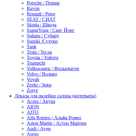
Porsche / Порше
Ravon
Renault / Рено
SEAT / СИАТ
Skoda / Шкода
SsangYong / Санг Йонг
Subaru / Субару
Suzuki /Сузуки
Tank
Tesla / Тесла
Toyota / Тойота
Trumpchi
Volkswagen / Фольцваген
Volvo / Вольво
Voyah
Zeekr / Зикр
Zotye
Лекала для оклейки салона (интерьера)
Acura / Акура
AION
AITO
Alfa Romeo / Альфа Ромео
Aston Martin / Астон Мартин
Audi / Ауди
Aurus