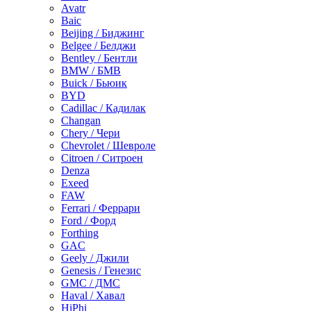
Avatr
Baic
Beijing / Биджинг
Belgee / Белджи
Bentley / Бентли
BMW / БМВ
Buick / Бьюик
BYD
Cadillac / Кадилак
Changan
Chery / Чери
Chevrolet / Шевроле
Citroen / Ситроен
Denza
Exeed
FAW
Ferrari / Феррари
Ford / Форд
Forthing
GAC
Geely / Джили
Genesis / Генезис
GMC / ДМС
Haval / Хавал
HiPhi