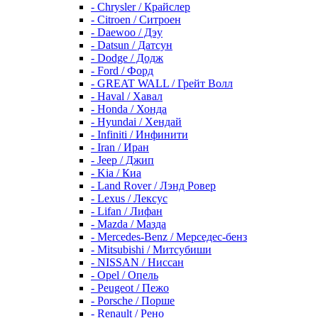
- Chrysler / Крайслер
- Citroen / Ситроен
- Daewoo / Дэу
- Datsun / Датсун
- Dodge / Додж
- Ford / Форд
- GREAT WALL / Грейт Волл
- Haval / Хавал
- Honda / Хонда
- Hyundai / Хендай
- Infiniti / Инфинити
- Iran / Иран
- Jeep / Джип
- Kia / Киа
- Land Rover / Лэнд Ровер
- Lexus / Лексус
- Lifan / Лифан
- Mazda / Мазда
- Mercedes-Benz / Мерседес-бенз
- Mitsubishi / Митсубиши
- NISSAN / Ниссан
- Opel / Опель
- Peugeot / Пежо
- Porsche / Порше
- Renault / Рено