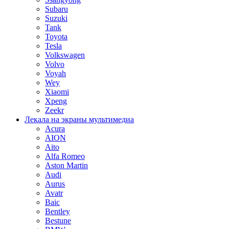
Subaru
Suzuki
Tank
Toyota
Tesla
Volkswagen
Volvo
Voyah
Wey
Xiaomi
Xpeng
Zeekr
Лекала на экраны мультимедиа
Acura
AION
Aito
Alfa Romeo
Aston Martin
Audi
Aurus
Avatr
Baic
Bentley
Bestune