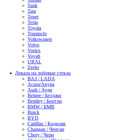
Tank
Tata
Tenet
Tesla
Toyota
Trumpchi
Volkswagen
Volvo
Vortex
Voyah
URAL
Zeekr
Лекала на лобовые стекла
ВАЗ / LADA
Acura/Акура
Audi / Ауди
Belgee / Белджи
Bentley / Бентли
BMW / БМВ
Buick
BYD
Cadillac / Кадилак
Changan / Ченган
Chery / Чери