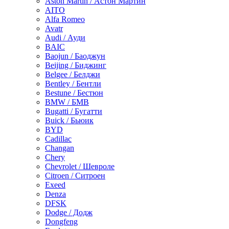
Aston Martin / Астон Мартин
AITO
Alfa Romeo
Avatr
Audi / Ауди
BAIC
Baojun / Баоджун
Beijing / Биджинг
Belgee / Белджи
Bentley / Бентли
Bestune / Бестюн
BMW / БМВ
Bugatti / Бугатти
Buick / Бьюик
BYD
Cadillac
Changan
Chery
Chevrolet / Шевроле
Citroen / Ситроен
Exeed
Denza
DFSK
Dodge / Додж
Dongfeng