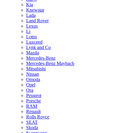
Kia
Knewstar
Lada
Land Rover
Lexus
Li
Lotus
Luxceed
Lynk and Co
Mazda
Mercedes-Benz
Mercedes-Benz Maybach
Mitsubishi
Nissan
Omoda
Opel
Ora
Peugeot
Porsche
RAM
Renault
Rolls Royce
SEAT
Skoda
Ssangyong