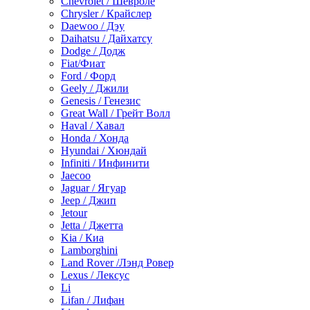
Chevrolet / Шевроле
Chrysler / Крайслер
Daewoo / Дэу
Daihatsu / Дайхатсу
Dodge / Додж
Fiat/Фиат
Ford / Форд
Geely / Джили
Genesis / Генезис
Great Wall / Грейт Волл
Haval / Хавал
Honda / Хонда
Hyundai / Хюндай
Infiniti / Инфинити
Jaecoo
Jaguar / Ягуар
Jeep / Джип
Jetour
Jetta / Джетта
Kia / Киа
Lamborghini
Land Rover /Лэнд Ровер
Lexus / Лексус
Li
Lifan / Лифан