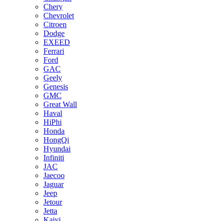
Chery
Chevrolet
Citroen
Dodge
EXEED
Ferrari
Ford
GAC
Geely
Genesis
GMC
Great Wall
Haval
HiPhi
Honda
HongQi
Hyundai
Infiniti
JAC
Jaecoo
Jaguar
Jeep
Jetour
Jetta
Kaiyi