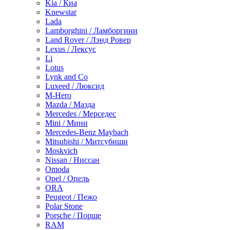
Kia / Киа
Knewstar
Lada
Lamborghini / Ламборгини
Land Rover / Лэнд Ровер
Lexus / Лексус
Li
Lotus
Lynk and Co
Luxeed / Люксид
M-Hero
Mazda / Мазда
Mercedes / Мерседес
Mini / Мини
Mercedes-Benz Maybach
Mitsubishi / Митсубиши
Moskvich
Nissan / Ниссан
Omoda
Opel / Опель
ORA
Peugeot / Пежо
Polar Stone
Porsche / Порше
RAM