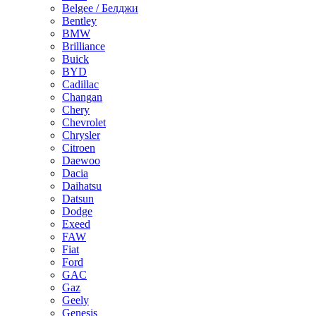
Belgee / Белджи
Bentley
BMW
Brilliance
Buick
BYD
Cadillac
Changan
Chery
Chevrolet
Chrysler
Citroen
Daewoo
Dacia
Daihatsu
Datsun
Dodge
Exeed
FAW
Fiat
Ford
GAC
Gaz
Geely
Genesis