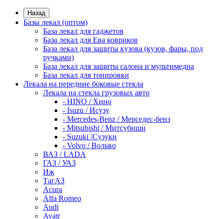
Назад
Базы лекал (оптом)
База лекал для гаджетов
База лекал для Ева ковриков
База лекал для защиты кузова (кузов, фары, под
ручками)
База лекал для защиты салона и мультимедиа
База лекал для тонировки
Лекала на передние боковые стекла
Лекала на стекла грузовых авто
- HINO / Хино
- Isuzu / Исузу
- Mercedes-Benz / Мерседес-бенз
- Mitsubishi / Митсубиши
- Suzuki /Сузуки
- Volvo / Вольво
ВАЗ / LADA
ГАЗ / УАЗ
Иж
ТагАЗ
Acura
Alfa Romeo
Audi
Avatr