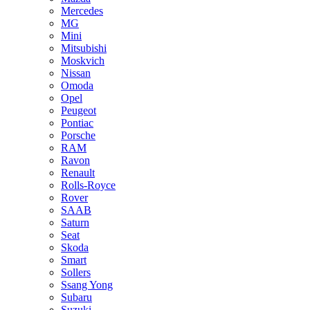
Mercedes
MG
Mini
Mitsubishi
Moskvich
Nissan
Omoda
Opel
Peugeot
Pontiac
Porsche
RAM
Ravon
Renault
Rolls-Royce
Rover
SAAB
Saturn
Seat
Skoda
Smart
Sollers
Ssang Yong
Subaru
Suzuki