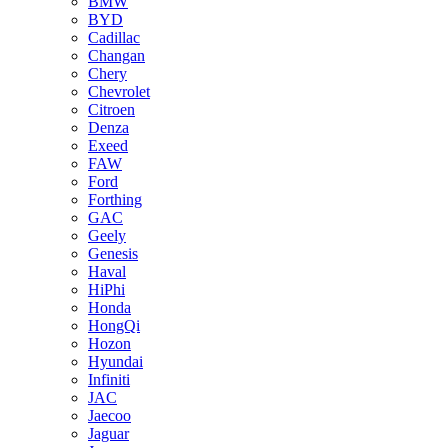
BMW
BYD
Cadillac
Changan
Chery
Chevrolet
Citroen
Denza
Exeed
FAW
Ford
Forthing
GAC
Geely
Genesis
Haval
HiPhi
Honda
HongQi
Hozon
Hyundai
Infiniti
JAC
Jaecoo
Jaguar