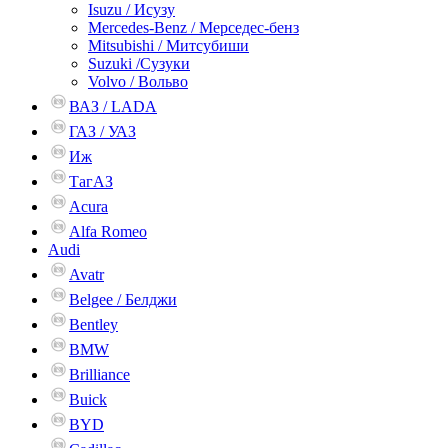
Isuzu / Исузу
Mercedes-Benz / Мерседес-бенз
Mitsubishi / Митсубиши
Suzuki /Сузуки
Volvo / Вольво
ВАЗ / LADA
ГАЗ / УАЗ
Иж
ТагАЗ
Acura
Alfa Romeo
Audi
Avatr
Belgee / Белджи
Bentley
BMW
Brilliance
Buick
BYD