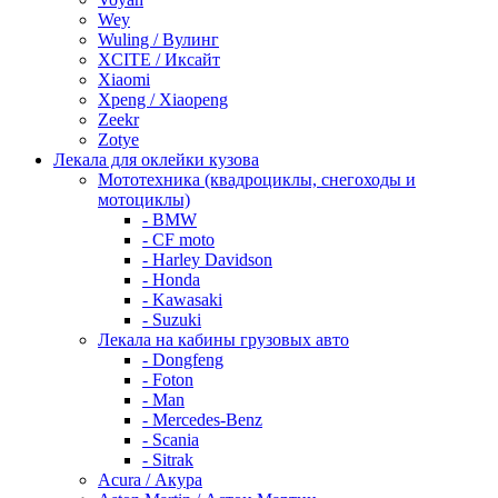
Wey
Wuling / Вулинг
XCITE / Иксайт
Xiaomi
Xpeng / Xiaopeng
Zeekr
Zotye
Лекала для оклейки кузова
Мототехника (квадроциклы, снегоходы и
мотоциклы)
- BMW
- CF moto
- Harley Davidson
- Honda
- Kawasaki
- Suzuki
Лекала на кабины грузовых авто
- Dongfeng
- Foton
- Man
- Mercedes-Benz
- Scania
- Sitrak
Acura / Акура