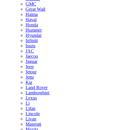
GMC
Great Wall
Haima
Haval
Honda
Hummer
Hyundai
Infiniti
Isuzu
JAC
Jaecoo
Jaguar
Jeep
Jetour
Jetta
Kia
Land Rover
Lamborghini
Lexus
Li
Lifan
Lincoln
Livan
Maserati
Mazda