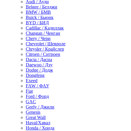
Audi / Ауди
Belgee / Белджи
BMW / БМВ
Buick / Бьюик
BYD / БИД
Cadillac / Кадиллак
Changan / Ченган
Chery / Чери
Chevrolet / Шевроле
Chrysler / Крайслер
Citroen / Ситроен
Dacia / Дасиа
Daewoo / Дэу
Dodge / Додж
Dongfeng
Exeed
FAW / ФАУ
Fiat
Ford / Форд
GAC
Geely / Джили
Genesis
Great Wall
Haval/Хавал
Honda / Хонда