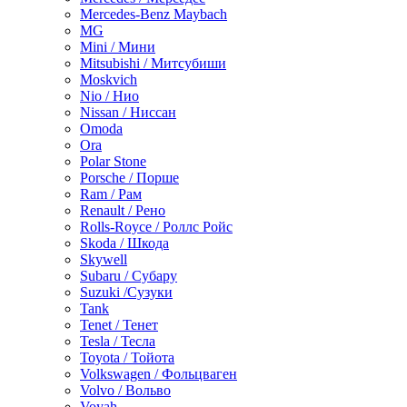
Mercedes-Benz Maybach
MG
Mini / Мини
Mitsubishi / Митсубиши
Moskvich
Nio / Нио
Nissan / Ниссан
Omoda
Ora
Polar Stone
Porsche / Порше
Ram / Рам
Renault / Рено
Rolls-Royce / Роллс Ройс
Skoda / Шкода
Skywell
Subaru / Субару
Suzuki /Сузуки
Tank
Tenet / Тенет
Tesla / Тесла
Toyota / Тойота
Volkswagen / Фольцваген
Volvo / Вольво
Voyah