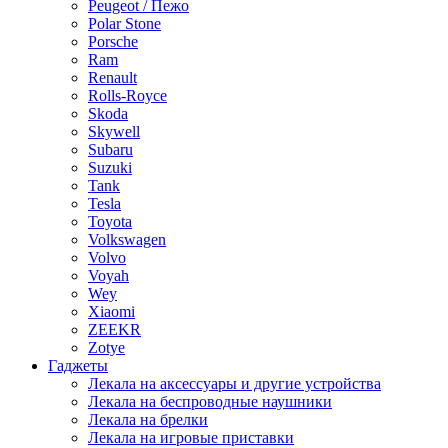
Peugeot / Пежо
Polar Stone
Porsche
Ram
Renault
Rolls-Royce
Skoda
Skywell
Subaru
Suzuki
Tank
Tesla
Toyota
Volkswagen
Volvo
Voyah
Wey
Xiaomi
ZEEKR
Zotye
Гаджеты
Лекала на аксессуары и другие устройства
Лекала на беспроводные наушники
Лекала на брелки
Лекала на игровые приставки