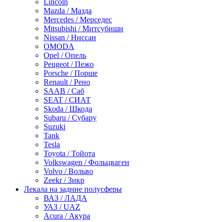
Lincoln
Mazda / Мазда
Mercedes / Мерседес
Mitsubishi / Митсубиши
Nissan / Ниссан
OMODA
Opel / Опель
Peugeot / Пежо
Porsche / Порше
Renault / Рено
SAAB / Саб
SEAT / СИАТ
Skoda / Шкода
Subaru / Субару
Suzuki
Tank
Tesla
Toyota / Тойота
Volkswagen / Фольцваген
Volvo / Вольво
Zeekr / Зикр
Лекала на задние полусферы
ВАЗ / ЛАДА
УАЗ / UAZ
Acura / Акура