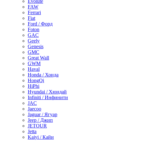
Evolute
FAW
Ferrari
Fiat
Ford / Форд
Foton
GAC
Geely
Genesis
GMC
Great Wall
GWM
Haval
Honda / Хонда
HongQi
HiPhi
Hyundai / Хюндай
Infiniti / Инфинити
JAC
Jaecoo
Jaguar / Ягуар
Jeep / Джип
JETOUR
Jetta
Kaiyi / Кайи