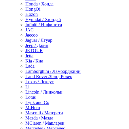
Honda / Хонда
HongQi
Hozon
Hyundai / Хюндай
Infiniti / Инфинити
JAC
Jaecoo
Jaguar / Ягуар
Jeep / Джип
JETOUR
Jetta
Kia / Киа
Lada
Lamborghini / Ламборджини
Land Rover /Лэнд Ровер
Lexus / Лексус
Li
Lincoln / Линкольн
Lotus
Lynk and Co
M-Hero
Maserati / Мазерати
Mazda / Мазда
MClaren / Макларен
Mercedes / Мерседес