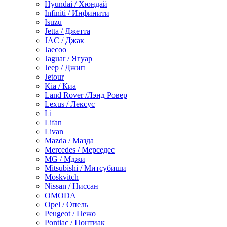
Hyundai / Хюндай
Infiniti / Инфинити
Isuzu
Jetta / Джетта
JAC / Джак
Jaecoo
Jaguar / Ягуар
Jeep / Джип
Jetour
Kia / Киа
Land Rover /Лэнд Ровер
Lexus / Лексус
Li
Lifan
Livan
Mazda / Мазда
Mercedes / Мерседес
MG / Мджи
Mitsubishi / Митсубиши
Moskvitch
Nissan / Ниссан
OMODA
Opel / Опель
Peugeot / Пежо
Pontiac / Понтиак