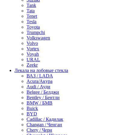
Tank
Tata
Tenet
Tesla
Toyota
Trumpchi
Volkswagen
Volvo
Vortex
Voyah
URAL
Zeekr
Лекала на лобовые стекла
ВАЗ / LADA
Acura/Акура
Audi / Ауди
Belgee / Белджи
Bentley / Бентли
BMW / БМВ
Buick
BYD
Cadillac / Кадилак
Changan / Ченган
Chery / Чери