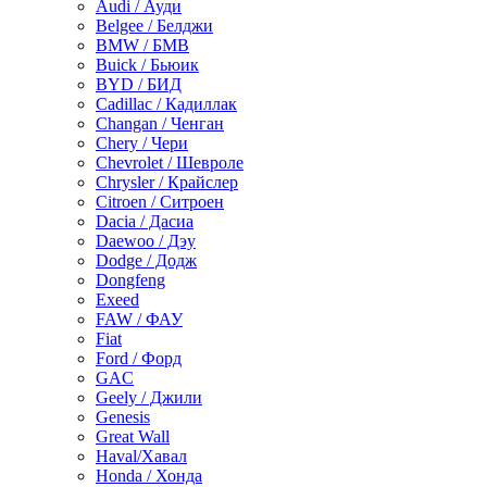
Audi / Ауди
Belgee / Белджи
BMW / БМВ
Buick / Бьюик
BYD / БИД
Cadillac / Кадиллак
Changan / Ченган
Chery / Чери
Chevrolet / Шевроле
Chrysler / Крайслер
Citroen / Ситроен
Dacia / Дасиа
Daewoo / Дэу
Dodge / Додж
Dongfeng
Exeed
FAW / ФАУ
Fiat
Ford / Форд
GAC
Geely / Джили
Genesis
Great Wall
Haval/Хавал
Honda / Хонда