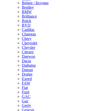
Belgee / Белджи
Bentley
BMW
Brilliance
Buick
BYD
Cadillac
Changan
Chery
Chevrolet
Chrysler
Citroen
Daewoo
Dacia
Daihatsu
Datsun
Dodge
Exeed
FAW
Fiat
Ford
GAC
Gaz
Geely
Genesis