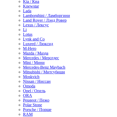
Kia / Киа
Knewstar
Lada
Lamborghini / Ламборгини
Land Rover / Лэнд Ровер
Lexus / Лексус
Li
Lotus
Lynk and Co
Luxeed / Люксид
M-Hero
Mazda / Мазда
Mercedes / Мерседес
Mini / Мини
Mercedes-Benz Maybach
Mitsubishi / Митсубиши
Moskvich
Nissan / Ниссан
Omoda
Opel / Опель
ORA
Peugeot / Пежо
Polar Stone
Porsche / Порше
RAM