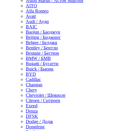
Aston Martin / Астон Мартин
AITO
Alfa Romeo
Avatr
Audi / Ауди
BAIC
Baojun / Баоджун
Beijing / Биджинг
Belgee / Белджи
Bentley / Бентли
Bestune / Бестюн
BMW / БМВ
Bugatti / Бугатти
Buick / Бьюик
BYD
Cadillac
Changan
Chery
Chevrolet / Шевроле
Citroen / Ситроен
Exeed
Denza
DFSK
Dodge / Додж
Dongfeng