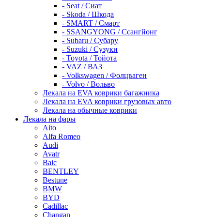
- Seat / Сиат
- Skoda / Шкода
- SMART / Смарт
- SSANGYONG / Ссангйонг
- Subaru / Субару
- Suzuki / Сузуки
- Toyota / Тойота
- VAZ / ВАЗ
- Volkswagen / Фолцваген
- Volvo / Вольво
Лекала на EVA коврики багажника
Лекала на EVA коврики грузовых авто
Лекала на обычные коврики
Лекала на фары
Aito
Alfa Romeo
Audi
Avatr
Baic
BENTLEY
Bestune
BMW
BYD
Cadillac
Changan