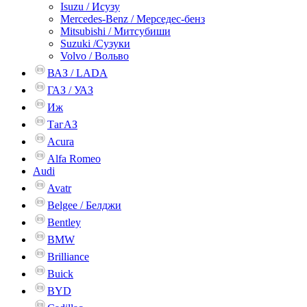
Isuzu / Исузу
Mercedes-Benz / Мерседес-бенз
Mitsubishi / Митсубиши
Suzuki /Сузуки
Volvo / Вольво
ВАЗ / LADA
ГАЗ / УАЗ
Иж
ТагАЗ
Acura
Alfa Romeo
Audi
Avatr
Belgee / Белджи
Bentley
BMW
Brilliance
Buick
BYD