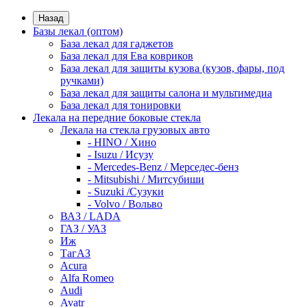
Назад
Базы лекал (оптом)
База лекал для гаджетов
База лекал для Ева ковриков
База лекал для защиты кузова (кузов, фары, под
ручками)
База лекал для защиты салона и мультимедиа
База лекал для тонировки
Лекала на передние боковые стекла
Лекала на стекла грузовых авто
- HINO / Хино
- Isuzu / Исузу
- Mercedes-Benz / Мерседес-бенз
- Mitsubishi / Митсубиши
- Suzuki /Сузуки
- Volvo / Вольво
ВАЗ / LADA
ГАЗ / УАЗ
Иж
ТагАЗ
Acura
Alfa Romeo
Audi
Avatr