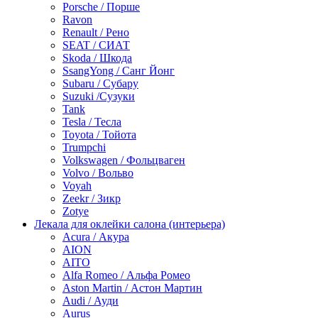
Porsche / Порше
Ravon
Renault / Рено
SEAT / СИАТ
Skoda / Шкода
SsangYong / Санг Йонг
Subaru / Субару
Suzuki /Сузуки
Tank
Tesla / Тесла
Toyota / Тойота
Trumpchi
Volkswagen / Фольцваген
Volvo / Вольво
Voyah
Zeekr / Зикр
Zotye
Лекала для оклейки салона (интерьера)
Acura / Акура
AION
AITO
Alfa Romeo / Альфа Ромео
Aston Martin / Астон Мартин
Audi / Ауди
Aurus