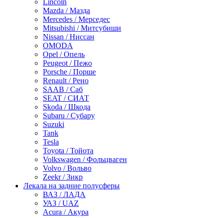
Lincoln
Mazda / Мазда
Mercedes / Мерседес
Mitsubishi / Митсубиши
Nissan / Ниссан
OMODA
Opel / Опель
Peugeot / Пежо
Porsche / Порше
Renault / Рено
SAAB / Саб
SEAT / СИАТ
Skoda / Шкода
Subaru / Субару
Suzuki
Tank
Tesla
Toyota / Тойота
Volkswagen / Фольцваген
Volvo / Вольво
Zeekr / Зикр
Лекала на задние полусферы
ВАЗ / ЛАДА
УАЗ / UAZ
Acura / Акура