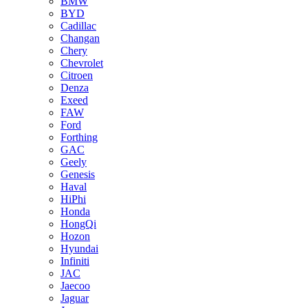
BMW
BYD
Cadillac
Changan
Chery
Chevrolet
Citroen
Denza
Exeed
FAW
Ford
Forthing
GAC
Geely
Genesis
Haval
HiPhi
Honda
HongQi
Hozon
Hyundai
Infiniti
JAC
Jaecoo
Jaguar