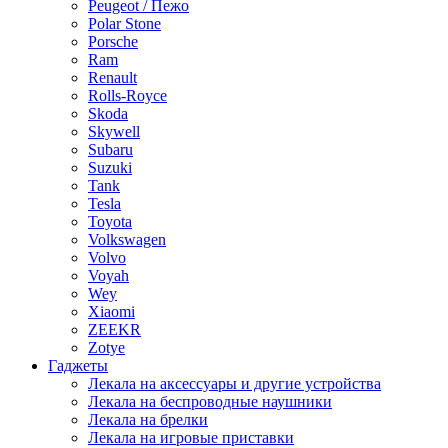
Peugeot / Пежо
Polar Stone
Porsche
Ram
Renault
Rolls-Royce
Skoda
Skywell
Subaru
Suzuki
Tank
Tesla
Toyota
Volkswagen
Volvo
Voyah
Wey
Xiaomi
ZEEKR
Zotye
Гаджеты
Лекала на аксессуары и другие устройства
Лекала на беспроводные наушники
Лекала на брелки
Лекала на игровые приставки