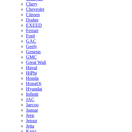
Chery
Chevrolet
Citroen
Dodge
EXEED
Ferrari
Ford
GAC
Geely
Genesis
GMC
Great Wall
Haval
HiPhi
Honda
HongQi
Hyundai
Infiniti
JAC
Jaecoo
Jaguar
Jeep
Jetour
Jetta
Kaiyi