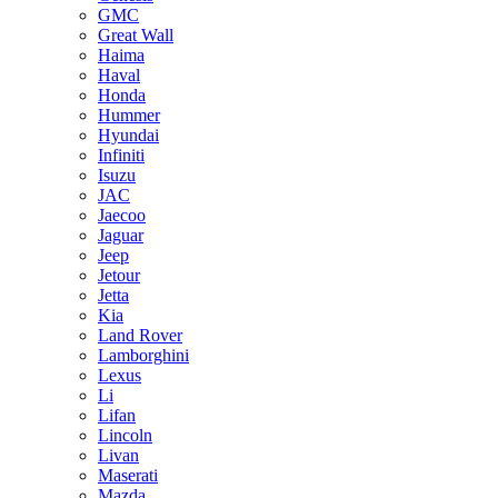
GMC
Great Wall
Haima
Haval
Honda
Hummer
Hyundai
Infiniti
Isuzu
JAC
Jaecoo
Jaguar
Jeep
Jetour
Jetta
Kia
Land Rover
Lamborghini
Lexus
Li
Lifan
Lincoln
Livan
Maserati
Mazda