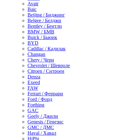
Avatr
Baic
Beijing / Биджинг
Belgee / Белджи
Bentley / Бентли
BMW / БМВ
Buick / Бьюик
BYD
Cadillac / Кадилак
Changan
Chery / Чери
Chevrolet / Шевроле
Citroen / Ситроен
Denza
Exeed
FAW
Ferrari / Феррари
Ford / Форд
Forthing
GAC
Geely / Джили
Genesis / Генезис
GMC / ДМС
Haval / Хавал
HiPhi