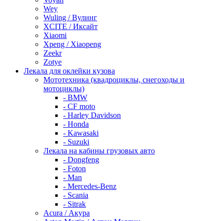
Wey
Wuling / Вулинг
XCITE / Иксайт
Xiaomi
Xpeng / Xiaopeng
Zeekr
Zotye
Лекала для оклейки кузова
Мототехника (квадроциклы, снегоходы и
мотоциклы)
- BMW
- CF moto
- Harley Davidson
- Honda
- Kawasaki
- Suzuki
Лекала на кабины грузовых авто
- Dongfeng
- Foton
- Man
- Mercedes-Benz
- Scania
- Sitrak
Acura / Акура