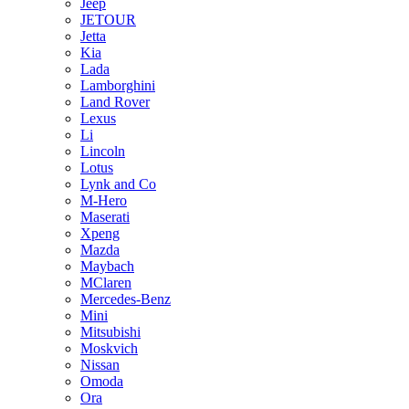
Jeep
JETOUR
Jetta
Kia
Lada
Lamborghini
Land Rover
Lexus
Li
Lincoln
Lotus
Lynk and Co
M-Hero
Maserati
Xpeng
Mazda
Maybach
MClaren
Mercedes-Benz
Mini
Mitsubishi
Moskvich
Nissan
Omoda
Ora