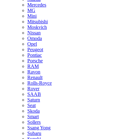
Mercedes
MG
Mini
Mitsubishi
Moskvich
Nissan
Omoda
Opel
Peugeot
Pontiac
Porsche
RAM
Ravon
Renault
Rolls-Royce
Rover
SAAB
Saturn
Seat
Skoda
Smart
Sollers
Ssang Yong
Subaru
Suzuki