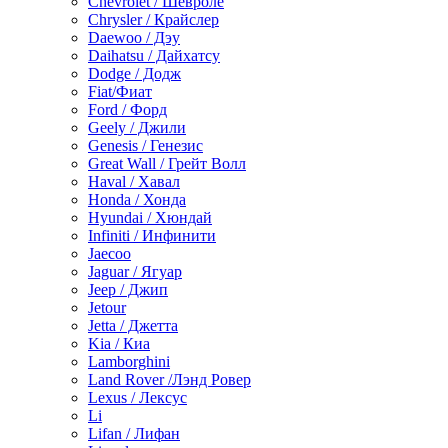
Chevrolet / Шевроле
Chrysler / Крайслер
Daewoo / Дэу
Daihatsu / Дайхатсу
Dodge / Додж
Fiat/Фиат
Ford / Форд
Geely / Джили
Genesis / Генезис
Great Wall / Грейт Волл
Haval / Хавал
Honda / Хонда
Hyundai / Хюндай
Infiniti / Инфинити
Jaecoo
Jaguar / Ягуар
Jeep / Джип
Jetour
Jetta / Джетта
Kia / Киа
Lamborghini
Land Rover /Лэнд Ровер
Lexus / Лексус
Li
Lifan / Лифан