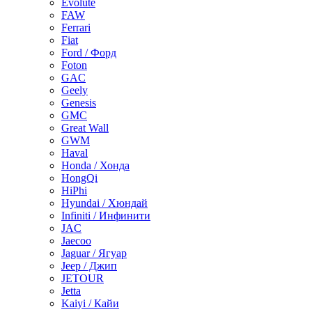
Evolute
FAW
Ferrari
Fiat
Ford / Форд
Foton
GAC
Geely
Genesis
GMC
Great Wall
GWM
Haval
Honda / Хонда
HongQi
HiPhi
Hyundai / Хюндай
Infiniti / Инфинити
JAC
Jaecoo
Jaguar / Ягуар
Jeep / Джип
JETOUR
Jetta
Kaiyi / Кайи