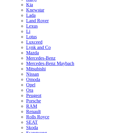
Kia
Knewstar
Lada
Land Rover
Lexus
Li
Lotus
Luxceed
Lynk and Co
Mazda
Mercedes-Benz
Mercedes-Benz Maybach
Mitsubishi
Nissan
Omoda
Opel
Ora
Peugeot
Porsche
RAM
Renault
Rolls Royce
SEAT
Skoda
Ssangyong