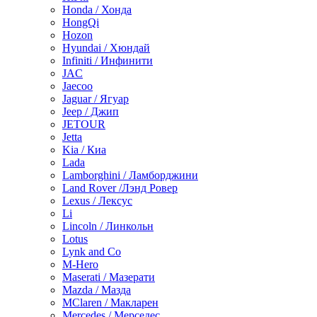
Honda / Хонда
HongQi
Hozon
Hyundai / Хюндай
Infiniti / Инфинити
JAC
Jaecoo
Jaguar / Ягуар
Jeep / Джип
JETOUR
Jetta
Kia / Киа
Lada
Lamborghini / Ламборджини
Land Rover /Лэнд Ровер
Lexus / Лексус
Li
Lincoln / Линкольн
Lotus
Lynk and Co
M-Hero
Maserati / Мазерати
Mazda / Мазда
MClaren / Макларен
Mercedes / Мерседес