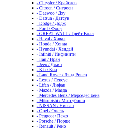
- Chrysler / Крайслер
- Citroen / Ситроен
- Daewoo / Дэу
- Datsun / Датсун
- Dodge / Додж
- Ford / Форд
- GREAT WALL / Грейт Волл
- Haval / Хавал
- Honda / Хонда
- Hyundai / Хендай
- Infiniti / Инфинити
- Iran / Иран
- Jeep / Джип
- Kia / Киа
- Land Rover / Лэнд Ровер
- Lexus / Лексус
- Lifan / Лифан
- Mazda / Мазда
- Mercedes-Benz / Мерседес-бенз
- Mitsubishi / Митсубиши
- NISSAN / Ниссан
- Opel / Опель
- Peugeot / Пежо
- Porsche / Порше
- Renault / Рено