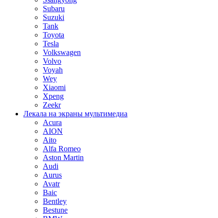
Subaru
Suzuki
Tank
Toyota
Tesla
Volkswagen
Volvo
Voyah
Wey
Xiaomi
Xpeng
Zeekr
Лекала на экраны мультимедиа
Acura
AION
Aito
Alfa Romeo
Aston Martin
Audi
Aurus
Avatr
Baic
Bentley
Bestune