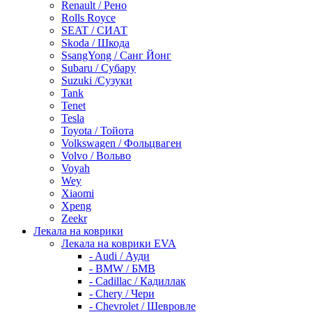
Renault / Рено
Rolls Royce
SEAT / СИАТ
Skoda / Шкода
SsangYong / Санг Йонг
Subaru / Субару
Suzuki /Сузуки
Tank
Tenet
Tesla
Toyota / Тойота
Volkswagen / Фольцваген
Volvo / Вольво
Voyah
Wey
Xiaomi
Xpeng
Zeekr
Лекала на коврики
Лекала на коврики EVA
- Audi / Ауди
- BMW / БМВ
- Cadillac / Кадиллак
- Chery / Чери
- Chevrolet / Шевровле