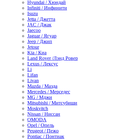
Hyundai / Хюндай
Infiniti / Инфинити
Isuzu
Jetta / Джетта
JAC / Джак
Jaecoo
Jaguar / Ягуар
Jeep / Джип
Jetour
Kia / Киа
Land Rover /Лэнд Ровер
Lexus / Лексус
Li
Lifan
Livan
Mazda / Мазда
Mercedes / Мерседес
MG / Мджи
Mitsubishi / Митсубиши
Moskvitch
Nissan / Ниссан
OMODA
Opel / Опель
Peugeot / Пежо
Pontiac / Понтиак