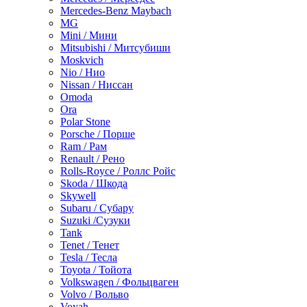
Mercedes-Benz Maybach
MG
Mini / Мини
Mitsubishi / Митсубиши
Moskvich
Nio / Нио
Nissan / Ниссан
Omoda
Ora
Polar Stone
Porsche / Порше
Ram / Рам
Renault / Рено
Rolls-Royce / Роллс Ройс
Skoda / Шкода
Skywell
Subaru / Субару
Suzuki /Сузуки
Tank
Tenet / Тенет
Tesla / Тесла
Toyota / Тойота
Volkswagen / Фольцваген
Volvo / Вольво
Voyah