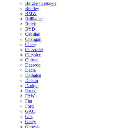
Belgee / Белджи
Bentley
BMW
Brilliance
Buick
BYD
Cadillac
Changan
Chery
Chevrolet
Chrysler
Citroen
Daewoo
Dacia
Daihatsu
Datsun
Dodge
Exeed
FAW
Fiat
Ford
GAC
Gaz
Geely
Genesis