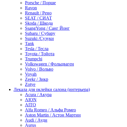
Porsche / Порше
Ravon
Renault / Рено
SEAT / СИАТ
Skoda / Шкода
SsangYong / Санг Йонг
Subaru / Субару
Suzuki /Сузуки
Tank
Tesla / Тесла
Toyota / Тойота
Trumpchi
Volkswagen / Фольцваген
Volvo / Вольво
Voyah
Zeekr / Зикр
Zotye
Лекала для оклейки салона (интерьера)
Acura / Акура
AION
AITO
Alfa Romeo / Альфа Ромео
Aston Martin / Астон Мартин
Audi / Ауди
Aurus