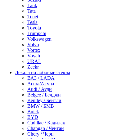
Tank
Tata
Tenet
Tesla
Toyota
Trumpchi
Volkswagen
Volvo
Vortex
Voyah
URAL
Zeekr
Лекала на лобовые стекла
ВАЗ / LADA
Acura/Акура
Audi / Ауди
Belgee / Белджи
Bentley / Бентли
BMW / БМВ
Buick
BYD
Cadillac / Кадилак
Changan / Ченган
Chery / Чери