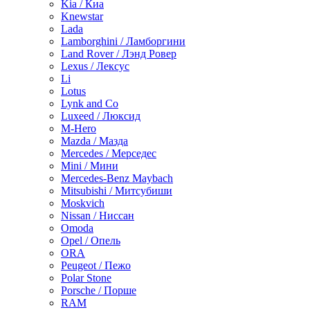
Kia / Киа
Knewstar
Lada
Lamborghini / Ламборгини
Land Rover / Лэнд Ровер
Lexus / Лексус
Li
Lotus
Lynk and Co
Luxeed / Люксид
M-Hero
Mazda / Мазда
Mercedes / Мерседес
Mini / Мини
Mercedes-Benz Maybach
Mitsubishi / Митсубиши
Moskvich
Nissan / Ниссан
Omoda
Opel / Опель
ORA
Peugeot / Пежо
Polar Stone
Porsche / Порше
RAM