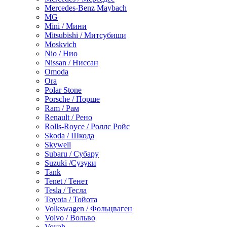
Mercedes-Benz Maybach
MG
Mini / Мини
Mitsubishi / Митсубиши
Moskvich
Nio / Нио
Nissan / Ниссан
Omoda
Ora
Polar Stone
Porsche / Порше
Ram / Рам
Renault / Рено
Rolls-Royce / Роллс Ройс
Skoda / Шкода
Skywell
Subaru / Субару
Suzuki /Сузуки
Tank
Tenet / Тенет
Tesla / Тесла
Toyota / Тойота
Volkswagen / Фольцваген
Volvo / Вольво
Voyah