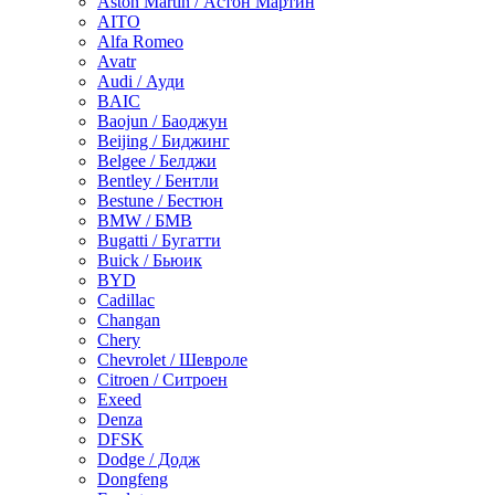
Aston Martin / Астон Мартин
AITO
Alfa Romeo
Avatr
Audi / Ауди
BAIC
Baojun / Баоджун
Beijing / Биджинг
Belgee / Белджи
Bentley / Бентли
Bestune / Бестюн
BMW / БМВ
Bugatti / Бугатти
Buick / Бьюик
BYD
Cadillac
Changan
Chery
Chevrolet / Шевроле
Citroen / Ситроен
Exeed
Denza
DFSK
Dodge / Додж
Dongfeng