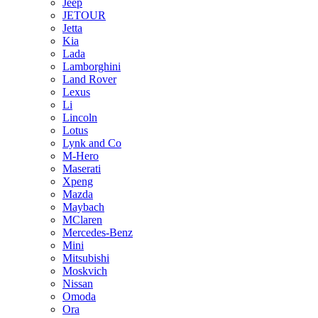
Jeep
JETOUR
Jetta
Kia
Lada
Lamborghini
Land Rover
Lexus
Li
Lincoln
Lotus
Lynk and Co
M-Hero
Maserati
Xpeng
Mazda
Maybach
MClaren
Mercedes-Benz
Mini
Mitsubishi
Moskvich
Nissan
Omoda
Ora