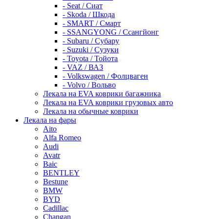
- Seat / Сиат
- Skoda / Шкода
- SMART / Смарт
- SSANGYONG / Ссангйонг
- Subaru / Субару
- Suzuki / Сузуки
- Toyota / Тойота
- VAZ / ВАЗ
- Volkswagen / Фолцваген
- Volvo / Вольво
Лекала на EVA коврики багажника
Лекала на EVA коврики грузовых авто
Лекала на обычные коврики
Лекала на фары
Aito
Alfa Romeo
Audi
Avatr
Baic
BENTLEY
Bestune
BMW
BYD
Cadillac
Changan