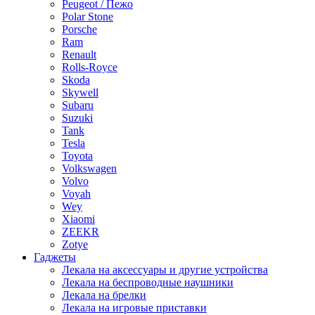
Peugeot / Пежо
Polar Stone
Porsche
Ram
Renault
Rolls-Royce
Skoda
Skywell
Subaru
Suzuki
Tank
Tesla
Toyota
Volkswagen
Volvo
Voyah
Wey
Xiaomi
ZEEKR
Zotye
Гаджеты
Лекала на аксессуары и другие устройства
Лекала на беспроводные наушники
Лекала на брелки
Лекала на игровые приставки