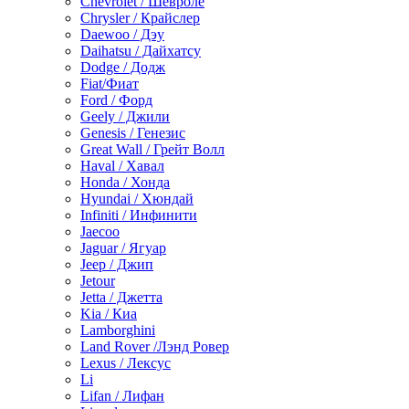
Chevrolet / Шевроле
Chrysler / Крайслер
Daewoo / Дэу
Daihatsu / Дайхатсу
Dodge / Додж
Fiat/Фиат
Ford / Форд
Geely / Джили
Genesis / Генезис
Great Wall / Грейт Волл
Haval / Хавал
Honda / Хонда
Hyundai / Хюндай
Infiniti / Инфинити
Jaecoo
Jaguar / Ягуар
Jeep / Джип
Jetour
Jetta / Джетта
Kia / Киа
Lamborghini
Land Rover /Лэнд Ровер
Lexus / Лексус
Li
Lifan / Лифан