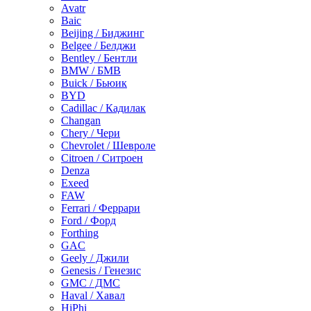
Avatr
Baic
Beijing / Биджинг
Belgee / Белджи
Bentley / Бентли
BMW / БМВ
Buick / Бьюик
BYD
Cadillac / Кадилак
Changan
Chery / Чери
Chevrolet / Шевроле
Citroen / Ситроен
Denza
Exeed
FAW
Ferrari / Феррари
Ford / Форд
Forthing
GAC
Geely / Джили
Genesis / Генезис
GMC / ДМС
Haval / Хавал
HiPhi