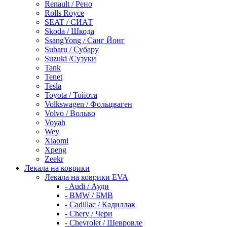
Renault / Рено
Rolls Royce
SEAT / СИАТ
Skoda / Шкода
SsangYong / Санг Йонг
Subaru / Субару
Suzuki /Сузуки
Tank
Tenet
Tesla
Toyota / Тойота
Volkswagen / Фольцваген
Volvo / Вольво
Voyah
Wey
Xiaomi
Xpeng
Zeekr
Лекала на коврики
Лекала на коврики EVA
- Audi / Ауди
- BMW / БМВ
- Cadillac / Кадиллак
- Chery / Чери
- Chevrolet / Шевровле