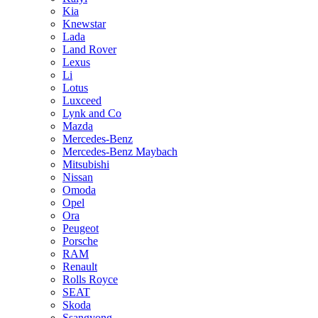
Kia
Knewstar
Lada
Land Rover
Lexus
Li
Lotus
Luxceed
Lynk and Co
Mazda
Mercedes-Benz
Mercedes-Benz Maybach
Mitsubishi
Nissan
Omoda
Opel
Ora
Peugeot
Porsche
RAM
Renault
Rolls Royce
SEAT
Skoda
Ssangyong