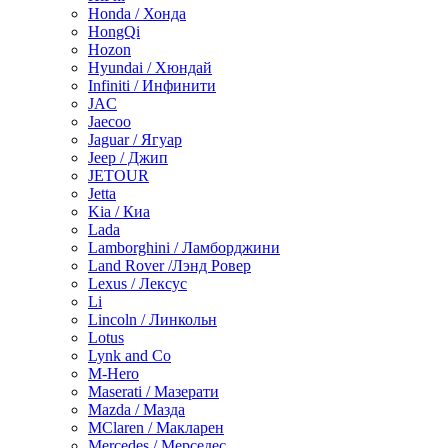
Honda / Хонда
HongQi
Hozon
Hyundai / Хюндай
Infiniti / Инфинити
JAC
Jaecoo
Jaguar / Ягуар
Jeep / Джип
JETOUR
Jetta
Kia / Киа
Lada
Lamborghini / Ламборджини
Land Rover /Лэнд Ровер
Lexus / Лексус
Li
Lincoln / Линкольн
Lotus
Lynk and Co
M-Hero
Maserati / Мазерати
Mazda / Мазда
MClaren / Макларен
Mercedes / Мерседес