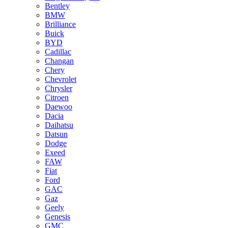
Bentley
BMW
Brilliance
Buick
BYD
Cadillac
Changan
Chery
Chevrolet
Chrysler
Citroen
Daewoo
Dacia
Daihatsu
Datsun
Dodge
Exeed
FAW
Fiat
Ford
GAC
Gaz
Geely
Genesis
GMC