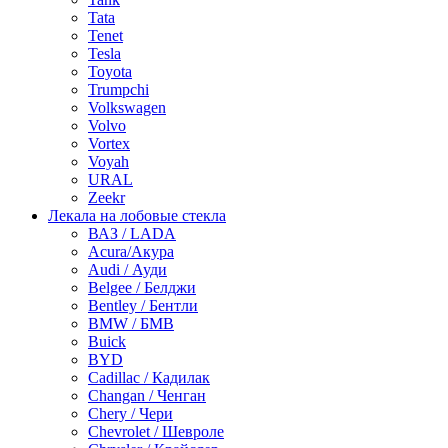
Tata
Tenet
Tesla
Toyota
Trumpchi
Volkswagen
Volvo
Vortex
Voyah
URAL
Zeekr
Лекала на лобовые стекла
ВАЗ / LADA
Acura/Акура
Audi / Ауди
Belgee / Белджи
Bentley / Бентли
BMW / БМВ
Buick
BYD
Cadillac / Кадилак
Changan / Ченган
Chery / Чери
Chevrolet / Шевроле