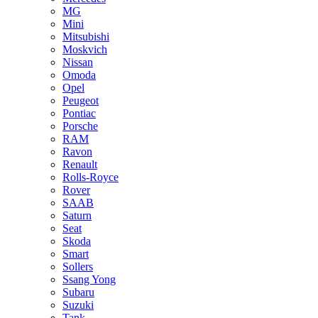
MG
Mini
Mitsubishi
Moskvich
Nissan
Omoda
Opel
Peugeot
Pontiac
Porsche
RAM
Ravon
Renault
Rolls-Royce
Rover
SAAB
Saturn
Seat
Skoda
Smart
Sollers
Ssang Yong
Subaru
Suzuki
Tank