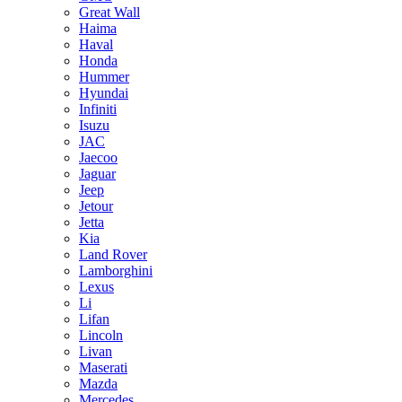
Great Wall
Haima
Haval
Honda
Hummer
Hyundai
Infiniti
Isuzu
JAC
Jaecoo
Jaguar
Jeep
Jetour
Jetta
Kia
Land Rover
Lamborghini
Lexus
Li
Lifan
Lincoln
Livan
Maserati
Mazda
Mercedes