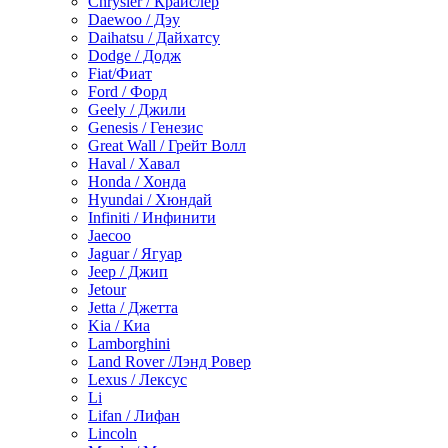
Chrysler / Крайслер
Daewoo / Дэу
Daihatsu / Дайхатсу
Dodge / Додж
Fiat/Фиат
Ford / Форд
Geely / Джили
Genesis / Генезис
Great Wall / Грейт Волл
Haval / Хавал
Honda / Хонда
Hyundai / Хюндай
Infiniti / Инфинити
Jaecoo
Jaguar / Ягуар
Jeep / Джип
Jetour
Jetta / Джетта
Kia / Киа
Lamborghini
Land Rover /Лэнд Ровер
Lexus / Лексус
Li
Lifan / Лифан
Lincoln