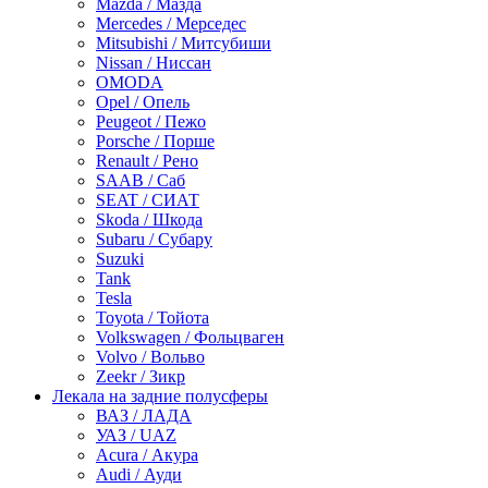
Mazda / Мазда
Mercedes / Мерседес
Mitsubishi / Митсубиши
Nissan / Ниссан
OMODA
Opel / Опель
Peugeot / Пежо
Porsche / Порше
Renault / Рено
SAAB / Саб
SEAT / СИАТ
Skoda / Шкода
Subaru / Субару
Suzuki
Tank
Tesla
Toyota / Тойота
Volkswagen / Фольцваген
Volvo / Вольво
Zeekr / Зикр
Лекала на задние полусферы
ВАЗ / ЛАДА
УАЗ / UAZ
Acura / Акура
Audi / Ауди