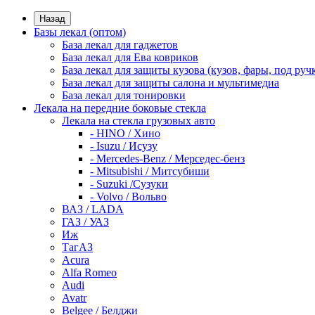
Назад
Базы лекал (оптом)
База лекал для гаджетов
База лекал для Ева ковриков
База лекал для защиты кузова (кузов, фары, под руч
База лекал для защиты салона и мультимедиа
База лекал для тонировки
Лекала на передние боковые стекла
Лекала на стекла грузовых авто
- HINO / Хино
- Isuzu / Исузу
- Mercedes-Benz / Мерседес-бенз
- Mitsubishi / Митсубиши
- Suzuki /Сузуки
- Volvo / Вольво
ВАЗ / LADA
ГАЗ / УАЗ
Иж
ТагАЗ
Acura
Alfa Romeo
Audi
Avatr
Belgee / Белджи