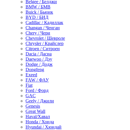
Belgee / Белджи
BMW / БМВ
Buick / Бьюик
BYD / БИД
Cadillac / Кадиллак
Changan / Ченган
Chery / Чери
Chevrolet / Шевроле
Chrysler / Крайслер
Citroen / Ситроен
Dacia / Дасиа
Daewoo / Дэу
Dodge / Додж
Dongfeng
Exeed
FAW / ФАУ
Fiat
Ford / Форд
GAC
Geely / Джили
Genesis
Great Wall
Haval/Хавал
Honda / Хонда
Hyundai / Хюндай