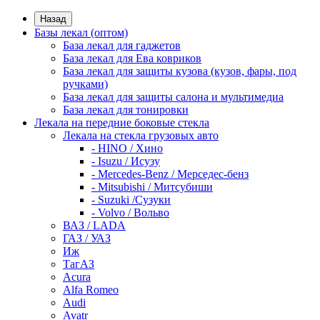
Назад
Базы лекал (оптом)
База лекал для гаджетов
База лекал для Ева ковриков
База лекал для защиты кузова (кузов, фары, под
ручками)
База лекал для защиты салона и мультимедиа
База лекал для тонировки
Лекала на передние боковые стекла
Лекала на стекла грузовых авто
- HINO / Хино
- Isuzu / Исузу
- Mercedes-Benz / Мерседес-бенз
- Mitsubishi / Митсубиши
- Suzuki /Сузуки
- Volvo / Вольво
ВАЗ / LADA
ГАЗ / УАЗ
Иж
ТагАЗ
Acura
Alfa Romeo
Audi
Avatr