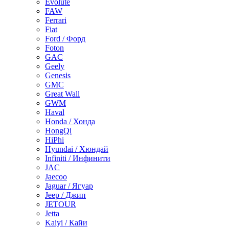
Evolute
FAW
Ferrari
Fiat
Ford / Форд
Foton
GAC
Geely
Genesis
GMC
Great Wall
GWM
Haval
Honda / Хонда
HongQi
HiPhi
Hyundai / Хюндай
Infiniti / Инфинити
JAC
Jaecoo
Jaguar / Ягуар
Jeep / Джип
JETOUR
Jetta
Kaiyi / Кайи