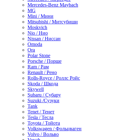
Mercedes-Benz Maybach
MG
Mini / Мини
Mitsubishi / Митсубиши
Moskvich
Nio / Нио
Nissan / Ниссан
Omoda
Ora
Polar Stone
Porsche / Порше
Ram / Рам
Renault / Рено
Rolls-Royce / Роллс Ройс
Skoda / Шкода
Skywell
Subaru / Субару
Suzuki /Сузуки
Tank
Tenet / Тенет
Tesla / Тесла
Toyota / Тойота
Volkswagen / Фольцваген
Volvo / Вольво
Voyah