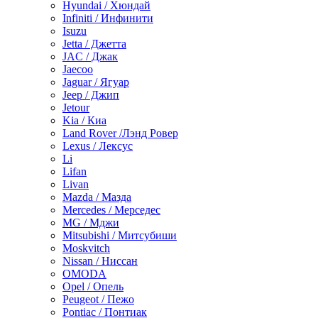
Hyundai / Хюндай
Infiniti / Инфинити
Isuzu
Jetta / Джетта
JAC / Джак
Jaecoo
Jaguar / Ягуар
Jeep / Джип
Jetour
Kia / Киа
Land Rover /Лэнд Ровер
Lexus / Лексус
Li
Lifan
Livan
Mazda / Мазда
Mercedes / Мерседес
MG / Мджи
Mitsubishi / Митсубиши
Moskvitch
Nissan / Ниссан
OMODA
Opel / Опель
Peugeot / Пежо
Pontiac / Понтиак