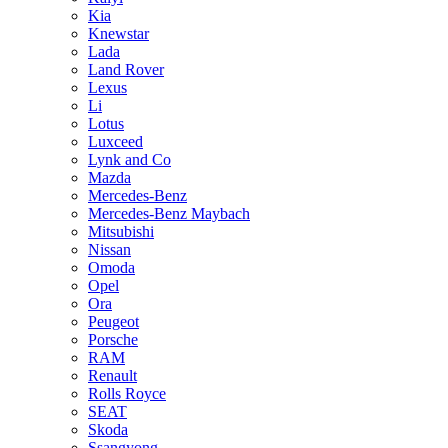
Kia
Knewstar
Lada
Land Rover
Lexus
Li
Lotus
Luxceed
Lynk and Co
Mazda
Mercedes-Benz
Mercedes-Benz Maybach
Mitsubishi
Nissan
Omoda
Opel
Ora
Peugeot
Porsche
RAM
Renault
Rolls Royce
SEAT
Skoda
Ssangyong