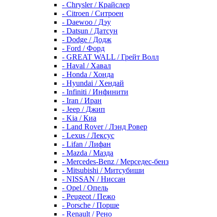
- Chrysler / Крайслер
- Citroen / Ситроен
- Daewoo / Дэу
- Datsun / Датсун
- Dodge / Додж
- Ford / Форд
- GREAT WALL / Грейт Волл
- Haval / Хавал
- Honda / Хонда
- Hyundai / Хендай
- Infiniti / Инфинити
- Iran / Иран
- Jeep / Джип
- Kia / Киа
- Land Rover / Лэнд Ровер
- Lexus / Лексус
- Lifan / Лифан
- Mazda / Мазда
- Mercedes-Benz / Мерседес-бенз
- Mitsubishi / Митсубиши
- NISSAN / Ниссан
- Opel / Опель
- Peugeot / Пежо
- Porsche / Порше
- Renault / Рено