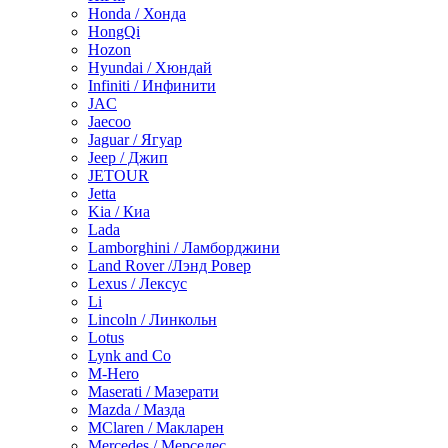
Honda / Хонда
HongQi
Hozon
Hyundai / Хюндай
Infiniti / Инфинити
JAC
Jaecoo
Jaguar / Ягуар
Jeep / Джип
JETOUR
Jetta
Kia / Киа
Lada
Lamborghini / Ламборджини
Land Rover /Лэнд Ровер
Lexus / Лексус
Li
Lincoln / Линкольн
Lotus
Lynk and Co
M-Hero
Maserati / Мазерати
Mazda / Мазда
MClaren / Макларен
Mercedes / Мерседес