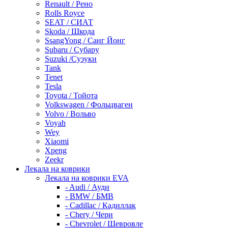
Renault / Рено
Rolls Royce
SEAT / СИАТ
Skoda / Шкода
SsangYong / Санг Йонг
Subaru / Субару
Suzuki /Сузуки
Tank
Tenet
Tesla
Toyota / Тойота
Volkswagen / Фольцваген
Volvo / Вольво
Voyah
Wey
Xiaomi
Xpeng
Zeekr
Лекала на коврики
Лекала на коврики EVA
- Audi / Ауди
- BMW / БМВ
- Cadillac / Кадиллак
- Chery / Чери
- Chevrolet / Шевровле