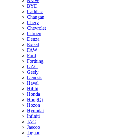
BMW
BYD
Cadillac
Changan
Chery
Chevrolet
Citroen
Denza
Exeed
FAW
Ford
Forthing
GAC
Geely
Genesis
Haval
HiPhi
Honda
HongQi
Hozon
Hyundai
Infiniti
JAC
Jaecoo
Jaguar