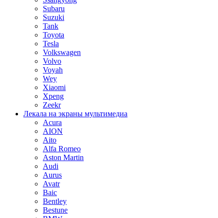
Subaru
Suzuki
Tank
Toyota
Tesla
Volkswagen
Volvo
Voyah
Wey
Xiaomi
Xpeng
Zeekr
Лекала на экраны мультимедиа
Acura
AION
Aito
Alfa Romeo
Aston Martin
Audi
Aurus
Avatr
Baic
Bentley
Bestune