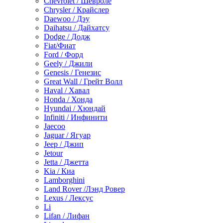
Chevrolet / Шевроле
Chrysler / Крайслер
Daewoo / Дэу
Daihatsu / Дайхатсу
Dodge / Додж
Fiat/Фиат
Ford / Форд
Geely / Джили
Genesis / Генезис
Great Wall / Грейт Волл
Haval / Хавал
Honda / Хонда
Hyundai / Хюндай
Infiniti / Инфинити
Jaecoo
Jaguar / Ягуар
Jeep / Джип
Jetour
Jetta / Джетта
Kia / Киа
Lamborghini
Land Rover /Лэнд Ровер
Lexus / Лексус
Li
Lifan / Лифан