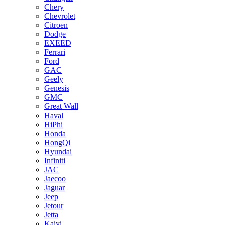
Chery
Chevrolet
Citroen
Dodge
EXEED
Ferrari
Ford
GAC
Geely
Genesis
GMC
Great Wall
Haval
HiPhi
Honda
HongQi
Hyundai
Infiniti
JAC
Jaecoo
Jaguar
Jeep
Jetour
Jetta
Kaiyi