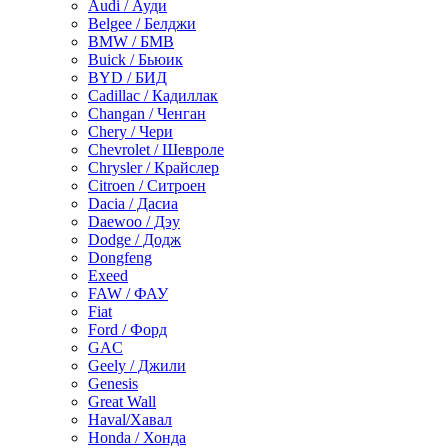
Audi / Ауди
Belgee / Белджи
BMW / БМВ
Buick / Бьюик
BYD / БИД
Cadillac / Кадиллак
Changan / Ченган
Chery / Чери
Chevrolet / Шевроле
Chrysler / Крайслер
Citroen / Ситроен
Dacia / Дасиа
Daewoo / Дэу
Dodge / Додж
Dongfeng
Exeed
FAW / ФАУ
Fiat
Ford / Форд
GAC
Geely / Джили
Genesis
Great Wall
Haval/Хавал
Honda / Хонда