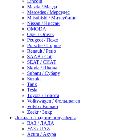
Lincoln
Mazda / Мазда
Mercedes / Мерседес
Mitsubishi / Митсубиши
Nissan / Ниссан
OMODA
Opel / Опель
Peugeot / Пежо
Porsche / Порше
Renault / Рено
SAAB / Саб
SEAT / СИАТ
Skoda / Шкода
Subaru / Субару
Suzuki
Tank
Tesla
Toyota / Тойота
Volkswagen / Фольцваген
Volvo / Вольво
Zeekr / Зикр
Лекала на задние полусферы
ВАЗ / ЛАДА
УАЗ / UAZ
Acura / Акура