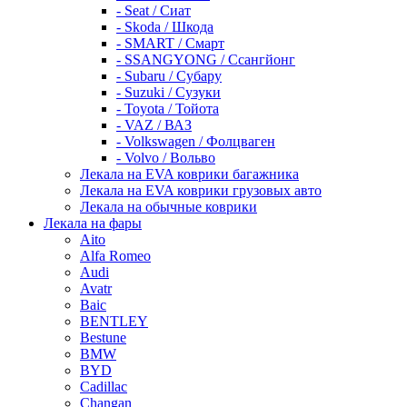
- Seat / Сиат
- Skoda / Шкода
- SMART / Смарт
- SSANGYONG / Ссангйонг
- Subaru / Субару
- Suzuki / Сузуки
- Toyota / Тойота
- VAZ / ВАЗ
- Volkswagen / Фолцваген
- Volvo / Вольво
Лекала на EVA коврики багажника
Лекала на EVA коврики грузовых авто
Лекала на обычные коврики
Лекала на фары
Aito
Alfa Romeo
Audi
Avatr
Baic
BENTLEY
Bestune
BMW
BYD
Cadillac
Changan