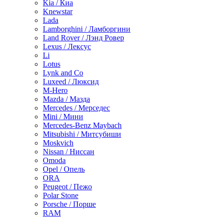
Kia / Киа
Knewstar
Lada
Lamborghini / Ламборгини
Land Rover / Лэнд Ровер
Lexus / Лексус
Li
Lotus
Lynk and Co
Luxeed / Люксид
M-Hero
Mazda / Мазда
Mercedes / Мерседес
Mini / Мини
Mercedes-Benz Maybach
Mitsubishi / Митсубиши
Moskvich
Nissan / Ниссан
Omoda
Opel / Опель
ORA
Peugeot / Пежо
Polar Stone
Porsche / Порше
RAM