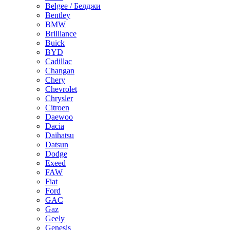
Belgee / Белджи
Bentley
BMW
Brilliance
Buick
BYD
Cadillac
Changan
Chery
Chevrolet
Chrysler
Citroen
Daewoo
Dacia
Daihatsu
Datsun
Dodge
Exeed
FAW
Fiat
Ford
GAC
Gaz
Geely
Genesis