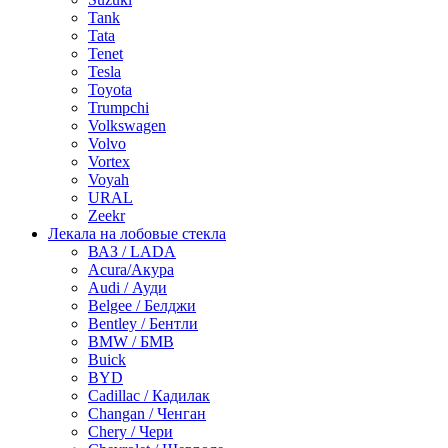
Tank
Tata
Tenet
Tesla
Toyota
Trumpchi
Volkswagen
Volvo
Vortex
Voyah
URAL
Zeekr
Лекала на лобовые стекла
ВАЗ / LADA
Acura/Акура
Audi / Ауди
Belgee / Белджи
Bentley / Бентли
BMW / БМВ
Buick
BYD
Cadillac / Кадилак
Changan / Ченган
Chery / Чери