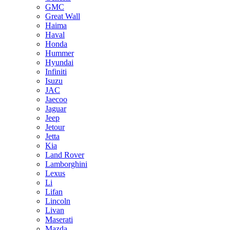
GMC
Great Wall
Haima
Haval
Honda
Hummer
Hyundai
Infiniti
Isuzu
JAC
Jaecoo
Jaguar
Jeep
Jetour
Jetta
Kia
Land Rover
Lamborghini
Lexus
Li
Lifan
Lincoln
Livan
Maserati
Mazda