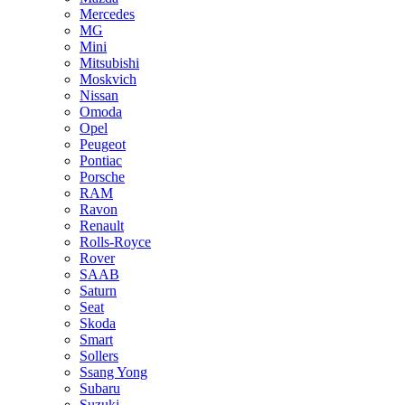
Mercedes
MG
Mini
Mitsubishi
Moskvich
Nissan
Omoda
Opel
Peugeot
Pontiac
Porsche
RAM
Ravon
Renault
Rolls-Royce
Rover
SAAB
Saturn
Seat
Skoda
Smart
Sollers
Ssang Yong
Subaru
Suzuki