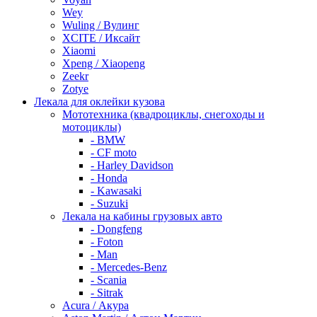
Wey
Wuling / Вулинг
XCITE / Иксайт
Xiaomi
Xpeng / Xiaopeng
Zeekr
Zotye
Лекала для оклейки кузова
Мототехника (квадроциклы, снегоходы и
мотоциклы)
- BMW
- CF moto
- Harley Davidson
- Honda
- Kawasaki
- Suzuki
Лекала на кабины грузовых авто
- Dongfeng
- Foton
- Man
- Mercedes-Benz
- Scania
- Sitrak
Acura / Акура