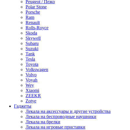
Peugeot / Пежо
Polar Stone
Porsche
Ram
Renault
Rolls-Royce
Skoda
Skywell
Subaru
Suzuki
Tank
Tesla
Toyota
Volkswagen
Volvo
Voyah
Wey
Xiaomi
ZEEKR
Zotye
Гаджеты
Лекала на аксессуары и другие устройства
Лекала на беспроводные наушники
Лекала на брелки
Лекала на игровые приставки