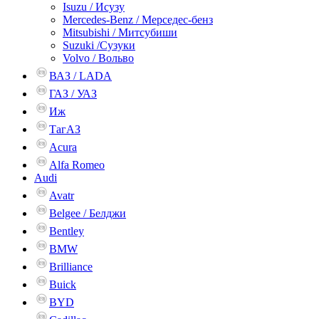
Isuzu / Исузу
Mercedes-Benz / Мерседес-бенз
Mitsubishi / Митсубиши
Suzuki /Сузуки
Volvo / Вольво
ВАЗ / LADA
ГАЗ / УАЗ
Иж
ТагАЗ
Acura
Alfa Romeo
Audi
Avatr
Belgee / Белджи
Bentley
BMW
Brilliance
Buick
BYD