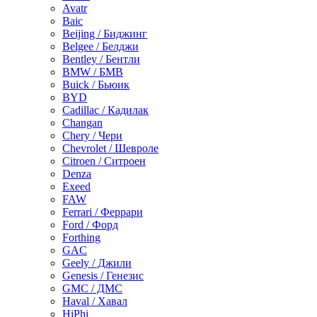
Avatr
Baic
Beijing / Биджинг
Belgee / Белджи
Bentley / Бентли
BMW / БМВ
Buick / Бьюик
BYD
Cadillac / Кадилак
Changan
Chery / Чери
Chevrolet / Шевроле
Citroen / Ситроен
Denza
Exeed
FAW
Ferrari / Феррари
Ford / Форд
Forthing
GAC
Geely / Джили
Genesis / Генезис
GMC / ДМС
Haval / Хавал
HiPhi