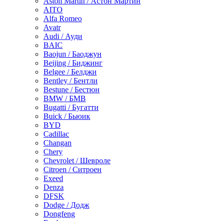
Aston Martin / Астон Мартин
AITO
Alfa Romeo
Avatr
Audi / Ауди
BAIC
Baojun / Баоджун
Beijing / Биджинг
Belgee / Белджи
Bentley / Бентли
Bestune / Бестюн
BMW / БМВ
Bugatti / Бугатти
Buick / Бьюик
BYD
Cadillac
Changan
Chery
Chevrolet / Шевроле
Citroen / Ситроен
Exeed
Denza
DFSK
Dodge / Додж
Dongfeng