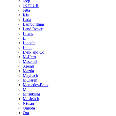
Jeep
JETOUR
Jetta
Kia
Lada
Lamborghini
Land Rover
Lexus
Li
Lincoln
Lotus
Lynk and Co
M-Hero
Maserati
Xpeng
Mazda
Maybach
MClaren
Mercedes-Benz
Mini
Mitsubishi
Moskvich
Nissan
Omoda
Ora