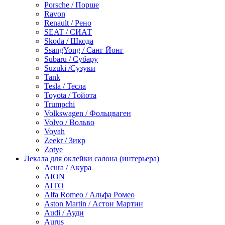
Porsche / Порше
Ravon
Renault / Рено
SEAT / СИАТ
Skoda / Шкода
SsangYong / Санг Йонг
Subaru / Субару
Suzuki /Сузуки
Tank
Tesla / Тесла
Toyota / Тойота
Trumpchi
Volkswagen / Фольцваген
Volvo / Вольво
Voyah
Zeekr / Зикр
Zotye
Лекала для оклейки салона (интерьера)
Acura / Акура
AION
AITO
Alfa Romeo / Альфа Ромео
Aston Martin / Астон Мартин
Audi / Ауди
Aurus