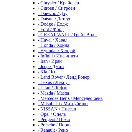
- Chrysler / Крайслер
- Citroen / Ситроен
- Daewoo / Дэу
- Datsun / Датсун
- Dodge / Додж
- Ford / Форд
- GREAT WALL / Грейт Волл
- Haval / Хавал
- Honda / Хонда
- Hyundai / Хендай
- Infiniti / Инфинити
- Iran / Иран
- Jeep / Джип
- Kia / Киа
- Land Rover / Лэнд Ровер
- Lexus / Лексус
- Lifan / Лифан
- Mazda / Мазда
- Mercedes-Benz / Мерседес-бенз
- Mitsubishi / Митсубиши
- NISSAN / Ниссан
- Opel / Опель
- Peugeot / Пежо
- Porsche / Порше
- Renault / Рено