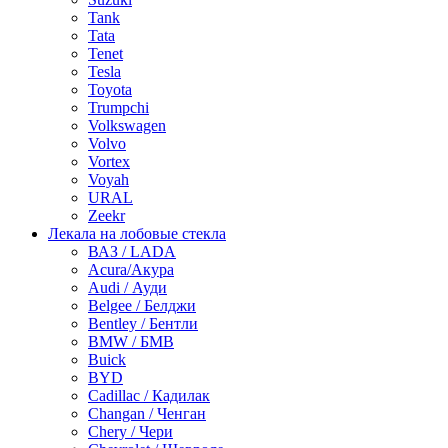
Tank
Tata
Tenet
Tesla
Toyota
Trumpchi
Volkswagen
Volvo
Vortex
Voyah
URAL
Zeekr
Лекала на лобовые стекла
ВАЗ / LADA
Acura/Акура
Audi / Ауди
Belgee / Белджи
Bentley / Бентли
BMW / БМВ
Buick
BYD
Cadillac / Кадилак
Changan / Ченган
Chery / Чери