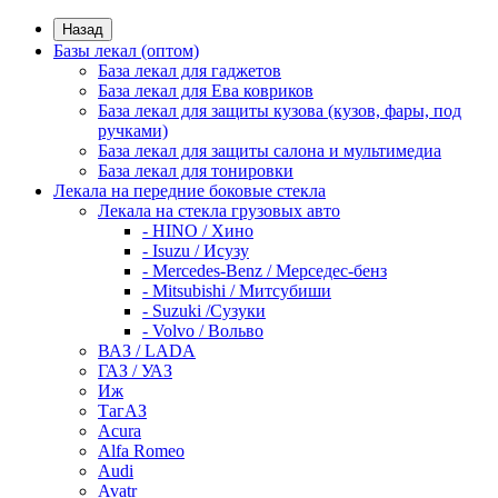
Назад
Базы лекал (оптом)
База лекал для гаджетов
База лекал для Ева ковриков
База лекал для защиты кузова (кузов, фары, под
ручками)
База лекал для защиты салона и мультимедиа
База лекал для тонировки
Лекала на передние боковые стекла
Лекала на стекла грузовых авто
- HINO / Хино
- Isuzu / Исузу
- Mercedes-Benz / Мерседес-бенз
- Mitsubishi / Митсубиши
- Suzuki /Сузуки
- Volvo / Вольво
ВАЗ / LADA
ГАЗ / УАЗ
Иж
ТагАЗ
Acura
Alfa Romeo
Audi
Avatr