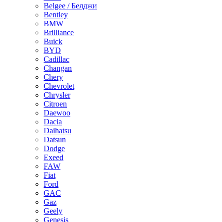
Belgee / Белджи
Bentley
BMW
Brilliance
Buick
BYD
Cadillac
Changan
Chery
Chevrolet
Chrysler
Citroen
Daewoo
Dacia
Daihatsu
Datsun
Dodge
Exeed
FAW
Fiat
Ford
GAC
Gaz
Geely
Genesis