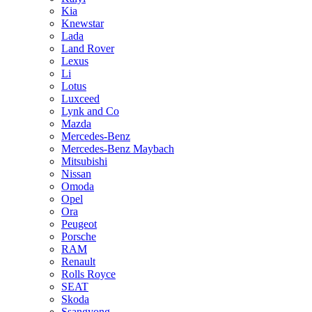
Kia
Knewstar
Lada
Land Rover
Lexus
Li
Lotus
Luxceed
Lynk and Co
Mazda
Mercedes-Benz
Mercedes-Benz Maybach
Mitsubishi
Nissan
Omoda
Opel
Ora
Peugeot
Porsche
RAM
Renault
Rolls Royce
SEAT
Skoda
Ssangyong