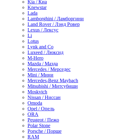
Kia / Киа
Knewstar
Lada
Lamborghini / Ламборгини
Land Rover / Лэнд Ровер
Lexus / Лексус
Li
Lotus
Lynk and Co
Luxeed / Люксид
M-Hero
Mazda / Мазда
Mercedes / Мерседес
Mini / Мини
Mercedes-Benz Maybach
Mitsubishi / Митсубиши
Moskvich
Nissan / Ниссан
Omoda
Opel / Опель
ORA
Peugeot / Пежо
Polar Stone
Porsche / Порше
RAM