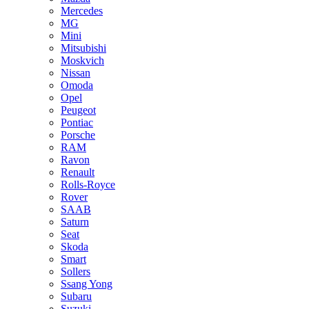
Mercedes
MG
Mini
Mitsubishi
Moskvich
Nissan
Omoda
Opel
Peugeot
Pontiac
Porsche
RAM
Ravon
Renault
Rolls-Royce
Rover
SAAB
Saturn
Seat
Skoda
Smart
Sollers
Ssang Yong
Subaru
Suzuki