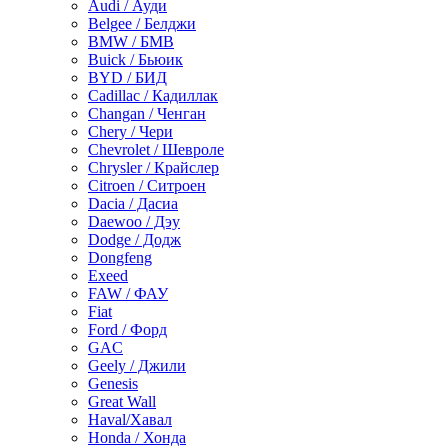
Audi / Ауди
Belgee / Белджи
BMW / БМВ
Buick / Бьюик
BYD / БИД
Cadillac / Кадиллак
Changan / Ченган
Chery / Чери
Chevrolet / Шевроле
Chrysler / Крайслер
Citroen / Ситроен
Dacia / Дасиа
Daewoo / Дэу
Dodge / Додж
Dongfeng
Exeed
FAW / ФАУ
Fiat
Ford / Форд
GAC
Geely / Джили
Genesis
Great Wall
Haval/Хавал
Honda / Хонда