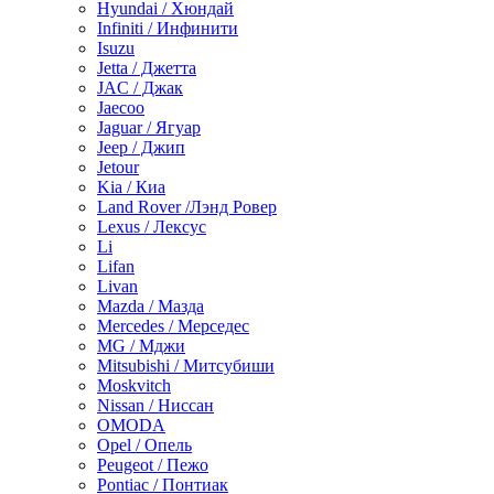
Hyundai / Хюндай
Infiniti / Инфинити
Isuzu
Jetta / Джетта
JAC / Джак
Jaecoo
Jaguar / Ягуар
Jeep / Джип
Jetour
Kia / Киа
Land Rover /Лэнд Ровер
Lexus / Лексус
Li
Lifan
Livan
Mazda / Мазда
Mercedes / Мерседес
MG / Мджи
Mitsubishi / Митсубиши
Moskvitch
Nissan / Ниссан
OMODA
Opel / Опель
Peugeot / Пежо
Pontiac / Понтиак