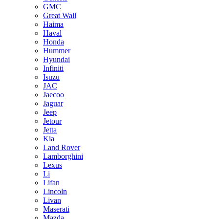
GMC
Great Wall
Haima
Haval
Honda
Hummer
Hyundai
Infiniti
Isuzu
JAC
Jaecoo
Jaguar
Jeep
Jetour
Jetta
Kia
Land Rover
Lamborghini
Lexus
Li
Lifan
Lincoln
Livan
Maserati
Mazda