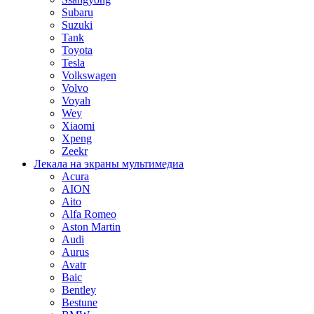
Subaru
Suzuki
Tank
Toyota
Tesla
Volkswagen
Volvo
Voyah
Wey
Xiaomi
Xpeng
Zeekr
Лекала на экраны мультимедиа
Acura
AION
Aito
Alfa Romeo
Aston Martin
Audi
Aurus
Avatr
Baic
Bentley
Bestune