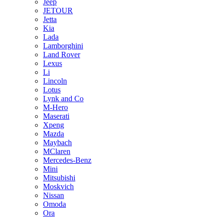
Jeep
JETOUR
Jetta
Kia
Lada
Lamborghini
Land Rover
Lexus
Li
Lincoln
Lotus
Lynk and Co
M-Hero
Maserati
Xpeng
Mazda
Maybach
MClaren
Mercedes-Benz
Mini
Mitsubishi
Moskvich
Nissan
Omoda
Ora