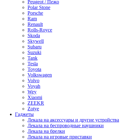
Peugeot / Пежо
Polar Stone
Porsche
Ram
Renault
Rolls-Royce
Skoda
Skywell
Subaru
Suzuki
Tank
Tesla
Toyota
Volkswagen
Volvo
Voyah
Wey
Xiaomi
ZEEKR
Zotye
Гаджеты
Лекала на аксессуары и другие устройства
Лекала на беспроводные наушники
Лекала на брелки
Лекала на игровые приставки