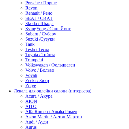
Porsche / Порше
Ravon
Renault / Рено
SEAT / СИАТ
Skoda / Шкода
SsangYong / Санг Йонг
Subaru / Субару
Suzuki /Сузуки
Tank
Tesla / Тесла
Toyota / Тойота
Trumpchi
Volkswagen / Фольцваген
Volvo / Вольво
Voyah
Zeekr / Зикр
Zotye
Лекала для оклейки салона (интерьера)
Acura / Акура
AION
AITO
Alfa Romeo / Альфа Ромео
Aston Martin / Астон Мартин
Audi / Ауди
Aurus