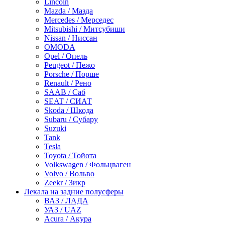
Lincoln
Mazda / Мазда
Mercedes / Мерседес
Mitsubishi / Митсубиши
Nissan / Ниссан
OMODA
Opel / Опель
Peugeot / Пежо
Porsche / Порше
Renault / Рено
SAAB / Саб
SEAT / СИАТ
Skoda / Шкода
Subaru / Субару
Suzuki
Tank
Tesla
Toyota / Тойота
Volkswagen / Фольцваген
Volvo / Вольво
Zeekr / Зикр
Лекала на задние полусферы
ВАЗ / ЛАДА
УАЗ / UAZ
Acura / Акура