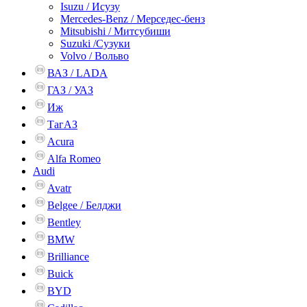
Isuzu / Исузу
Mercedes-Benz / Мерседес-бенз
Mitsubishi / Митсубиши
Suzuki /Сузуки
Volvo / Вольво
ВАЗ / LADA
ГАЗ / УАЗ
Иж
ТагАЗ
Acura
Alfa Romeo
Audi
Avatr
Belgee / Белджи
Bentley
BMW
Brilliance
Buick
BYD