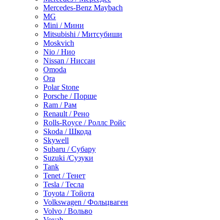
Mercedes-Benz Maybach
MG
Mini / Мини
Mitsubishi / Митсубиши
Moskvich
Nio / Нио
Nissan / Ниссан
Omoda
Ora
Polar Stone
Porsche / Порше
Ram / Рам
Renault / Рено
Rolls-Royce / Роллс Ройс
Skoda / Шкода
Skywell
Subaru / Субару
Suzuki /Сузуки
Tank
Tenet / Тенет
Tesla / Тесла
Toyota / Тойота
Volkswagen / Фольцваген
Volvo / Вольво
Voyah