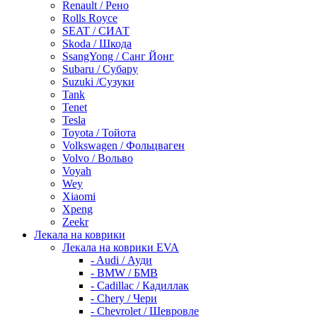
Renault / Рено
Rolls Royce
SEAT / СИАТ
Skoda / Шкода
SsangYong / Санг Йонг
Subaru / Субару
Suzuki /Сузуки
Tank
Tenet
Tesla
Toyota / Тойота
Volkswagen / Фольцваген
Volvo / Вольво
Voyah
Wey
Xiaomi
Xpeng
Zeekr
Лекала на коврики
Лекала на коврики EVA
- Audi / Ауди
- BMW / БМВ
- Cadillac / Кадиллак
- Chery / Чери
- Chevrolet / Шевровле