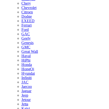
Chery
Chevrolet
Citroen
Dodge
EXEED
Ferrari
Ford
GAC
Geely
Genesis
GMC
Great Wall
Haval
HiPhi
Honda
HongQi
Hyundai
Infiniti
JAC
Jaecoo
Jaguar
Jeep
Jetour
Jetta
Kaiyi