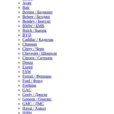
Avatr
Baic
Beijing / Биджинг
Belgee / Белджи
Bentley / Бентли
BMW / БМВ
Buick / Бьюик
BYD
Cadillac / Кадилак
Changan
Chery / Чери
Chevrolet / Шевроле
Citroen / Ситроен
Denza
Exeed
FAW
Ferrari / Феррари
Ford / Форд
Forthing
GAC
Geely / Джили
Genesis / Генезис
GMC / ДМС
Haval / Хавал
HiPhi