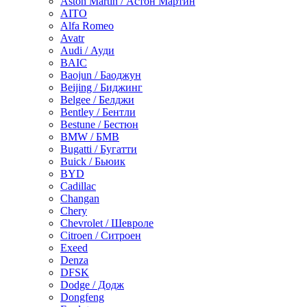
Aston Martin / Астон Мартин
AITO
Alfa Romeo
Avatr
Audi / Ауди
BAIC
Baojun / Баоджун
Beijing / Биджинг
Belgee / Белджи
Bentley / Бентли
Bestune / Бестюн
BMW / БМВ
Bugatti / Бугатти
Buick / Бьюик
BYD
Cadillac
Changan
Chery
Chevrolet / Шевроле
Citroen / Ситроен
Exeed
Denza
DFSK
Dodge / Додж
Dongfeng