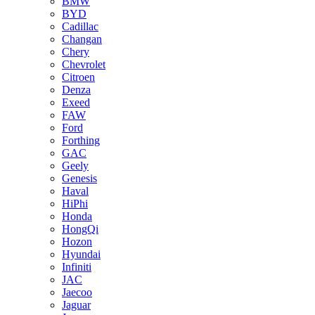
BMW
BYD
Cadillac
Changan
Chery
Chevrolet
Citroen
Denza
Exeed
FAW
Ford
Forthing
GAC
Geely
Genesis
Haval
HiPhi
Honda
HongQi
Hozon
Hyundai
Infiniti
JAC
Jaecoo
Jaguar