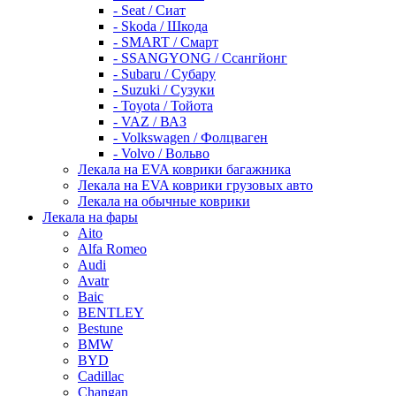
- Seat / Сиат
- Skoda / Шкода
- SMART / Смарт
- SSANGYONG / Ссангйонг
- Subaru / Субару
- Suzuki / Сузуки
- Toyota / Тойота
- VAZ / ВАЗ
- Volkswagen / Фолцваген
- Volvo / Вольво
Лекала на EVA коврики багажника
Лекала на EVA коврики грузовых авто
Лекала на обычные коврики
Лекала на фары
Aito
Alfa Romeo
Audi
Avatr
Baic
BENTLEY
Bestune
BMW
BYD
Cadillac
Changan