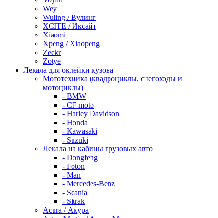
Wey
Wuling / Вулинг
XCITE / Иксайт
Xiaomi
Xpeng / Xiaopeng
Zeekr
Zotye
Лекала для оклейки кузова
Мототехника (квадроциклы, снегоходы и
мотоциклы)
- BMW
- CF moto
- Harley Davidson
- Honda
- Kawasaki
- Suzuki
Лекала на кабины грузовых авто
- Dongfeng
- Foton
- Man
- Mercedes-Benz
- Scania
- Sitrak
Acura / Акура