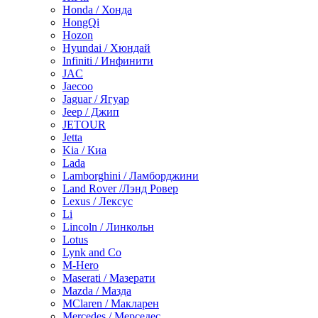
Honda / Хонда
HongQi
Hozon
Hyundai / Хюндай
Infiniti / Инфинити
JAC
Jaecoo
Jaguar / Ягуар
Jeep / Джип
JETOUR
Jetta
Kia / Киа
Lada
Lamborghini / Ламборджини
Land Rover /Лэнд Ровер
Lexus / Лексус
Li
Lincoln / Линкольн
Lotus
Lynk and Co
M-Hero
Maserati / Мазерати
Mazda / Мазда
MClaren / Макларен
Mercedes / Мерседес