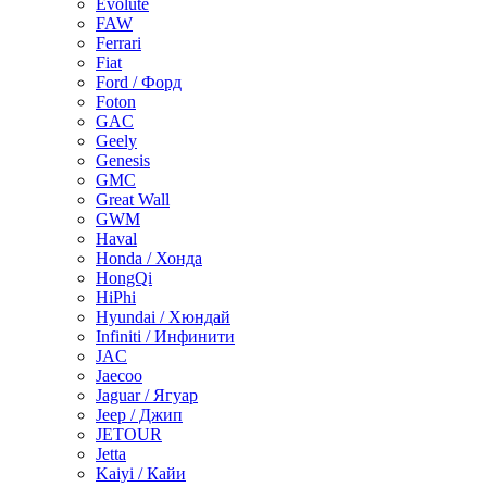
Evolute
FAW
Ferrari
Fiat
Ford / Форд
Foton
GAC
Geely
Genesis
GMC
Great Wall
GWM
Haval
Honda / Хонда
HongQi
HiPhi
Hyundai / Хюндай
Infiniti / Инфинити
JAC
Jaecoo
Jaguar / Ягуар
Jeep / Джип
JETOUR
Jetta
Kaiyi / Кайи