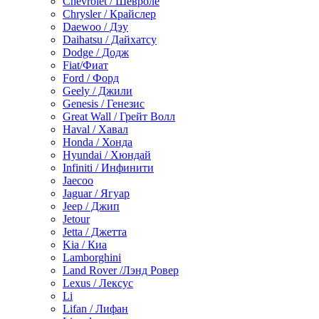
Chevrolet / Шевроле
Chrysler / Крайслер
Daewoo / Дэу
Daihatsu / Дайхатсу
Dodge / Додж
Fiat/Фиат
Ford / Форд
Geely / Джили
Genesis / Генезис
Great Wall / Грейт Волл
Haval / Хавал
Honda / Хонда
Hyundai / Хюндай
Infiniti / Инфинити
Jaecoo
Jaguar / Ягуар
Jeep / Джип
Jetour
Jetta / Джетта
Kia / Киа
Lamborghini
Land Rover /Лэнд Ровер
Lexus / Лексус
Li
Lifan / Лифан