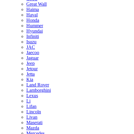
Great Wall
Haima
Haval
Honda
Hummer
Hyundai
Infiniti
Isuzu
JAC
Jaecoo
Jaguar
Jeep
Jetour
Jetta
Kia
Land Rover
Lamborghini
Lexus
Li
Lifan
Lincoln
Livan
Maserati
Mazda
Mercedes