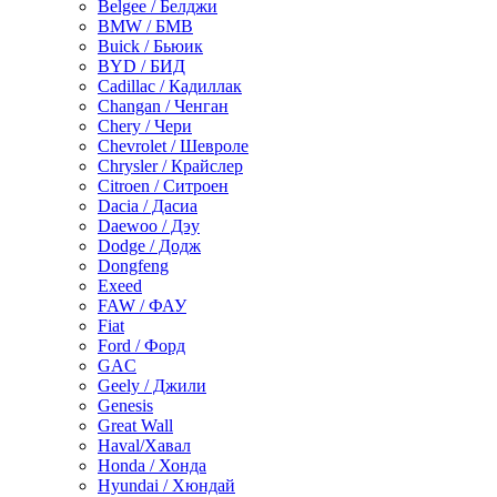
Belgee / Белджи
BMW / БМВ
Buick / Бьюик
BYD / БИД
Cadillac / Кадиллак
Changan / Ченган
Chery / Чери
Chevrolet / Шевроле
Chrysler / Крайслер
Citroen / Ситроен
Dacia / Дасиа
Daewoo / Дэу
Dodge / Додж
Dongfeng
Exeed
FAW / ФАУ
Fiat
Ford / Форд
GAC
Geely / Джили
Genesis
Great Wall
Haval/Хавал
Honda / Хонда
Hyundai / Хюндай