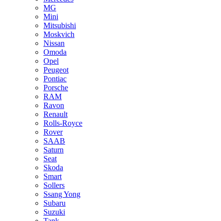
MG
Mini
Mitsubishi
Moskvich
Nissan
Omoda
Opel
Peugeot
Pontiac
Porsche
RAM
Ravon
Renault
Rolls-Royce
Rover
SAAB
Saturn
Seat
Skoda
Smart
Sollers
Ssang Yong
Subaru
Suzuki
Tank