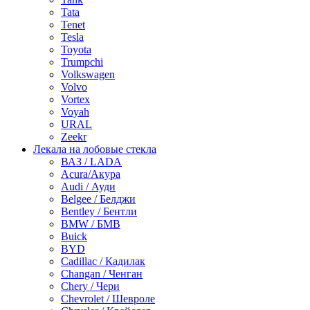
Tata
Tenet
Tesla
Toyota
Trumpchi
Volkswagen
Volvo
Vortex
Voyah
URAL
Zeekr
Лекала на лобовые стекла
ВАЗ / LADA
Acura/Акура
Audi / Ауди
Belgee / Белджи
Bentley / Бентли
BMW / БМВ
Buick
BYD
Cadillac / Кадилак
Changan / Ченган
Chery / Чери
Chevrolet / Шевроле