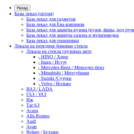
Назад
Базы лекал (оптом)
База лекал для гаджетов
База лекал для Ева ковриков
База лекал для защиты кузова (кузов, фары, под руч
База лекал для защиты салона и мультимедиа
База лекал для тонировки
Лекала на передние боковые стекла
Лекала на стекла грузовых авто
- HINO / Хино
- Isuzu / Исузу
- Mercedes-Benz / Мерседес-бенз
- Mitsubishi / Митсубиши
- Suzuki /Сузуки
- Volvo / Вольво
ВАЗ / LADA
ГАЗ / УАЗ
Иж
ТагАЗ
Acura
Alfa Romeo
Audi
Avatr
Belgee / Белджи