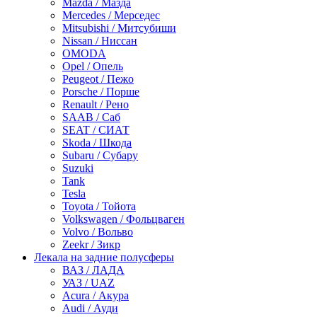
Mazda / Мазда
Mercedes / Мерседес
Mitsubishi / Митсубиши
Nissan / Ниссан
OMODA
Opel / Опель
Peugeot / Пежо
Porsche / Порше
Renault / Рено
SAAB / Саб
SEAT / СИАТ
Skoda / Шкода
Subaru / Субару
Suzuki
Tank
Tesla
Toyota / Тойота
Volkswagen / Фольцваген
Volvo / Вольво
Zeekr / Зикр
Лекала на задние полусферы
ВАЗ / ЛАДА
УАЗ / UAZ
Acura / Акура
Audi / Ауди