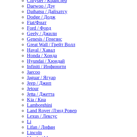
Chrysler / Крайслер
Daewoo / Дэу
Daihatsu / Дайхатсу
Dodge / Додж
Fiat/Фиат
Ford / Форд
Geely / Джили
Genesis / Генезис
Great Wall / Грейт Волл
Haval / Хавал
Honda / Хонда
Hyundai / Хюндай
Infiniti / Инфинити
Jaecoo
Jaguar / Ягуар
Jeep / Джип
Jetour
Jetta / Джетта
Kia / Киа
Lamborghini
Land Rover /Лэнд Ровер
Lexus / Лексус
Li
Lifan / Лифан
Lincoln