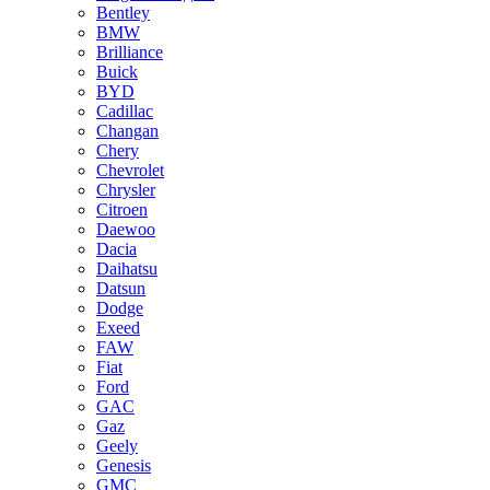
Bentley
BMW
Brilliance
Buick
BYD
Cadillac
Changan
Chery
Chevrolet
Chrysler
Citroen
Daewoo
Dacia
Daihatsu
Datsun
Dodge
Exeed
FAW
Fiat
Ford
GAC
Gaz
Geely
Genesis
GMC