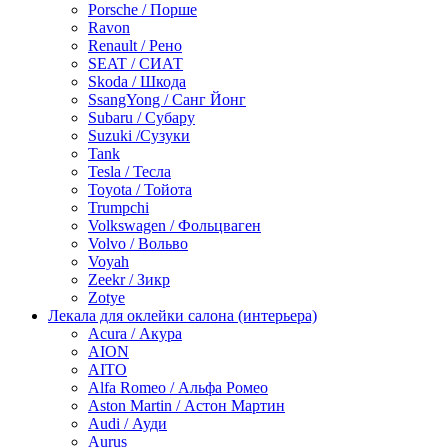
Porsche / Порше
Ravon
Renault / Рено
SEAT / СИАТ
Skoda / Шкода
SsangYong / Санг Йонг
Subaru / Субару
Suzuki /Сузуки
Tank
Tesla / Тесла
Toyota / Тойота
Trumpchi
Volkswagen / Фольцваген
Volvo / Вольво
Voyah
Zeekr / Зикр
Zotye
Лекала для оклейки салона (интерьера)
Acura / Акура
AION
AITO
Alfa Romeo / Альфа Ромео
Aston Martin / Астон Мартин
Audi / Ауди
Aurus