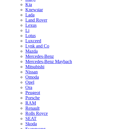
Kia
Knewstar
Lada
Land Rover
Lexus
Li
Lotus
Luxceed
Lynk and Co
Mazda
Mercedes-Benz
Mercedes-Benz Maybach
Mitsubishi
Nissan
Omoda
Opel
Ora
Peugeot
Porsche
RAM
Renault
Rolls Royce
SEAT
Skoda
Ssangyong