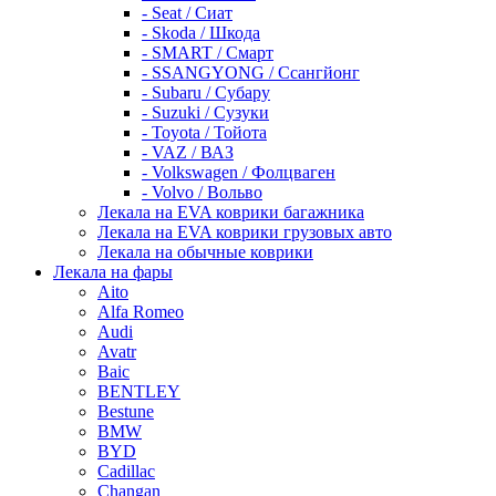
- Seat / Сиат
- Skoda / Шкода
- SMART / Смарт
- SSANGYONG / Ссангйонг
- Subaru / Субару
- Suzuki / Сузуки
- Toyota / Тойота
- VAZ / ВАЗ
- Volkswagen / Фолцваген
- Volvo / Вольво
Лекала на EVA коврики багажника
Лекала на EVA коврики грузовых авто
Лекала на обычные коврики
Лекала на фары
Aito
Alfa Romeo
Audi
Avatr
Baic
BENTLEY
Bestune
BMW
BYD
Cadillac
Changan