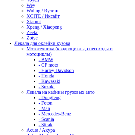
Wey
Wuling / Вулинг
XCITE / Иксайт
Xiaomi
Xpeng / Xiaopeng
Zeekr
Zotye
Лекала для оклейки кузова
Мототехника (квадроциклы, снегоходы и
мотоциклы)
- BMW
- CF moto
- Harley Davidson
- Honda
- Kawasaki
- Suzuki
Лекала на кабины грузовых авто
- Dongfeng
- Foton
- Man
- Mercedes-Benz
- Scania
- Sitrak
Acura / Акура