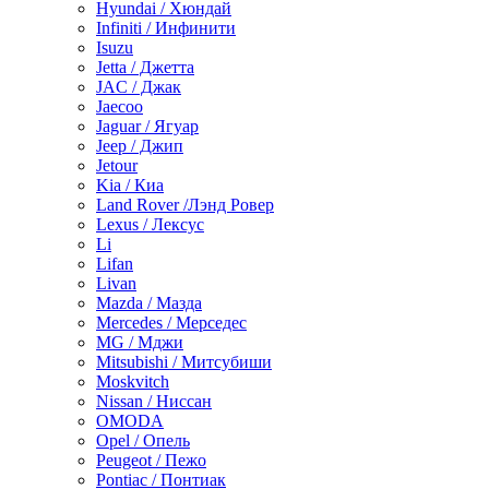
Hyundai / Хюндай
Infiniti / Инфинити
Isuzu
Jetta / Джетта
JAC / Джак
Jaecoo
Jaguar / Ягуар
Jeep / Джип
Jetour
Kia / Киа
Land Rover /Лэнд Ровер
Lexus / Лексус
Li
Lifan
Livan
Mazda / Мазда
Mercedes / Мерседес
MG / Мджи
Mitsubishi / Митсубиши
Moskvitch
Nissan / Ниссан
OMODA
Opel / Опель
Peugeot / Пежо
Pontiac / Понтиак