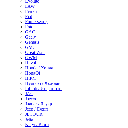
Evolute
FAW
Ferrari
Fiat
Ford / Форд
Foton
GAC
Geely
Genesis
GMC
Great Wall
GWM
Haval
Honda / Хонда
HongQi
HiPhi
Hyundai / Хюндай
Infiniti / Инфинити
JAC
Jaecoo
Jaguar / Ягуар
Jeep / Джип
JETOUR
Jetta
Kaiyi / Кайи