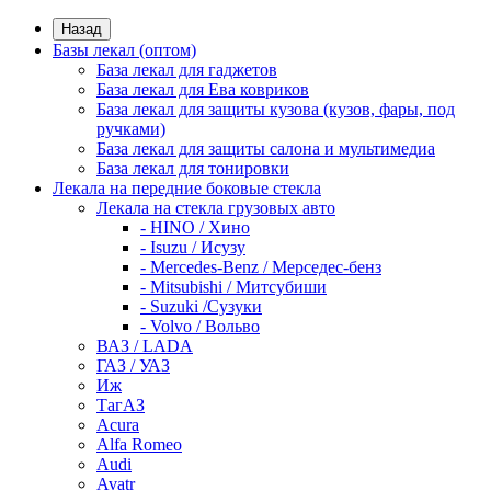
Назад
Базы лекал (оптом)
База лекал для гаджетов
База лекал для Ева ковриков
База лекал для защиты кузова (кузов, фары, под
ручками)
База лекал для защиты салона и мультимедиа
База лекал для тонировки
Лекала на передние боковые стекла
Лекала на стекла грузовых авто
- HINO / Хино
- Isuzu / Исузу
- Mercedes-Benz / Мерседес-бенз
- Mitsubishi / Митсубиши
- Suzuki /Сузуки
- Volvo / Вольво
ВАЗ / LADA
ГАЗ / УАЗ
Иж
ТагАЗ
Acura
Alfa Romeo
Audi
Avatr