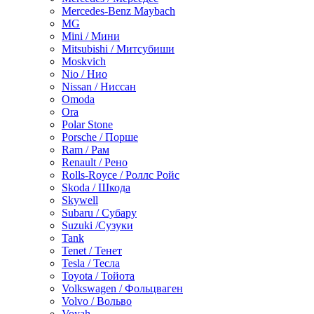
Mercedes-Benz Maybach
MG
Mini / Мини
Mitsubishi / Митсубиши
Moskvich
Nio / Нио
Nissan / Ниссан
Omoda
Ora
Polar Stone
Porsche / Порше
Ram / Рам
Renault / Рено
Rolls-Royce / Роллс Ройс
Skoda / Шкода
Skywell
Subaru / Субару
Suzuki /Сузуки
Tank
Tenet / Тенет
Tesla / Тесла
Toyota / Тойота
Volkswagen / Фольцваген
Volvo / Вольво
Voyah