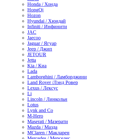
Honda / Хонда
HongQi
Hozon
Hyundai / Хюндай
Infiniti / Инфинити
JAC
Jaecoo
Jaguar / Ягуар
Jeep / Джип
JETOUR
Jetta
Kia / Киа
Lada
Lamborghini / Ламборджини
Land Rover /Лэнд Ровер
Lexus / Лексус
Li
Lincoln / Линкольн
Lotus
Lynk and Co
M-Hero
Maserati / Мазерати
Mazda / Мазда
MClaren / Макларен
Mercedes / Мерседес