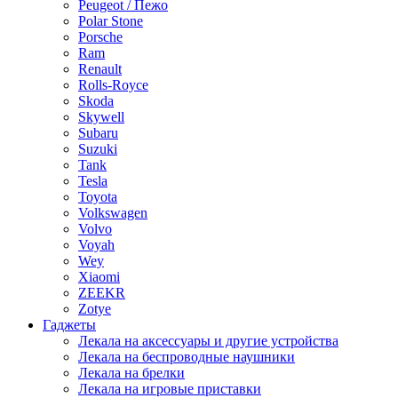
Peugeot / Пежо
Polar Stone
Porsche
Ram
Renault
Rolls-Royce
Skoda
Skywell
Subaru
Suzuki
Tank
Tesla
Toyota
Volkswagen
Volvo
Voyah
Wey
Xiaomi
ZEEKR
Zotye
Гаджеты
Лекала на аксессуары и другие устройства
Лекала на беспроводные наушники
Лекала на брелки
Лекала на игровые приставки