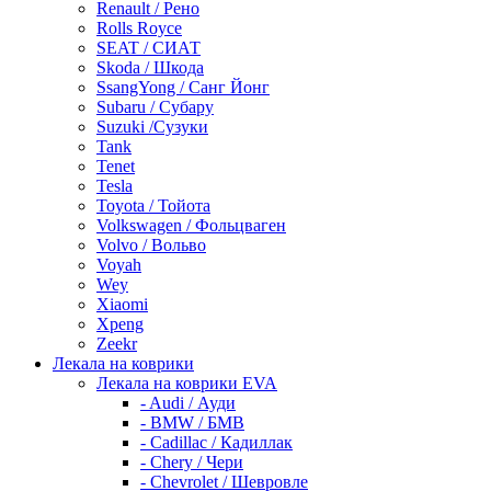
Renault / Рено
Rolls Royce
SEAT / СИАТ
Skoda / Шкода
SsangYong / Санг Йонг
Subaru / Субару
Suzuki /Сузуки
Tank
Tenet
Tesla
Toyota / Тойота
Volkswagen / Фольцваген
Volvo / Вольво
Voyah
Wey
Xiaomi
Xpeng
Zeekr
Лекала на коврики
Лекала на коврики EVA
- Audi / Ауди
- BMW / БМВ
- Cadillac / Кадиллак
- Chery / Чери
- Chevrolet / Шевровле