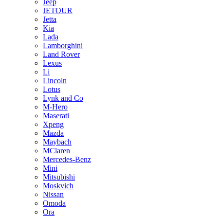
Jeep
JETOUR
Jetta
Kia
Lada
Lamborghini
Land Rover
Lexus
Li
Lincoln
Lotus
Lynk and Co
M-Hero
Maserati
Xpeng
Mazda
Maybach
MClaren
Mercedes-Benz
Mini
Mitsubishi
Moskvich
Nissan
Omoda
Ora