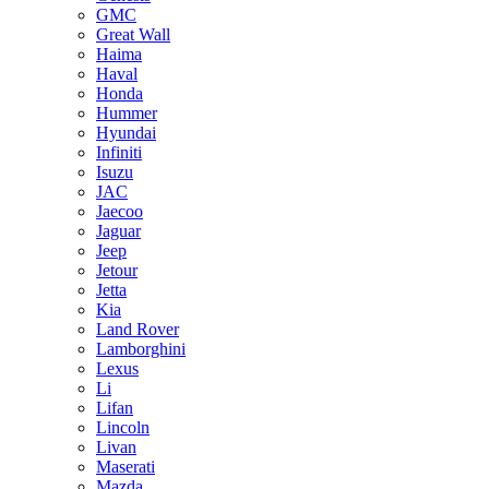
GMC
Great Wall
Haima
Haval
Honda
Hummer
Hyundai
Infiniti
Isuzu
JAC
Jaecoo
Jaguar
Jeep
Jetour
Jetta
Kia
Land Rover
Lamborghini
Lexus
Li
Lifan
Lincoln
Livan
Maserati
Mazda