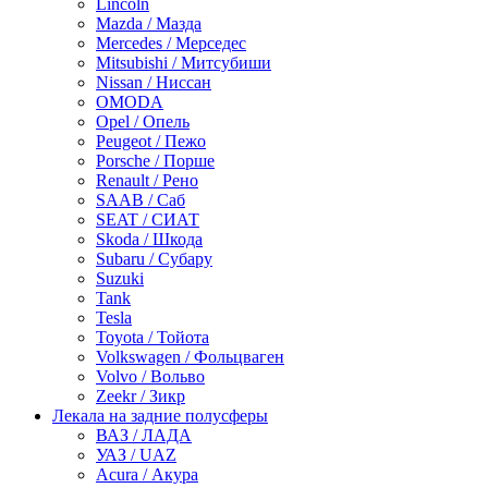
Lincoln
Mazda / Мазда
Mercedes / Мерседес
Mitsubishi / Митсубиши
Nissan / Ниссан
OMODA
Opel / Опель
Peugeot / Пежо
Porsche / Порше
Renault / Рено
SAAB / Саб
SEAT / СИАТ
Skoda / Шкода
Subaru / Субару
Suzuki
Tank
Tesla
Toyota / Тойота
Volkswagen / Фольцваген
Volvo / Вольво
Zeekr / Зикр
Лекала на задние полусферы
ВАЗ / ЛАДА
УАЗ / UAZ
Acura / Акура