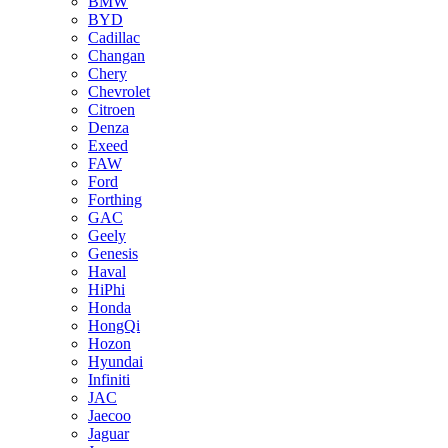
BMW
BYD
Cadillac
Changan
Chery
Chevrolet
Citroen
Denza
Exeed
FAW
Ford
Forthing
GAC
Geely
Genesis
Haval
HiPhi
Honda
HongQi
Hozon
Hyundai
Infiniti
JAC
Jaecoo
Jaguar