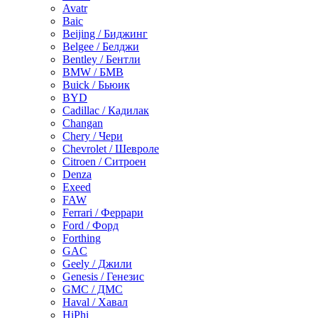
Avatr
Baic
Beijing / Биджинг
Belgee / Белджи
Bentley / Бентли
BMW / БМВ
Buick / Бьюик
BYD
Cadillac / Кадилак
Changan
Chery / Чери
Chevrolet / Шевроле
Citroen / Ситроен
Denza
Exeed
FAW
Ferrari / Феррари
Ford / Форд
Forthing
GAC
Geely / Джили
Genesis / Генезис
GMC / ДМС
Haval / Хавал
HiPhi