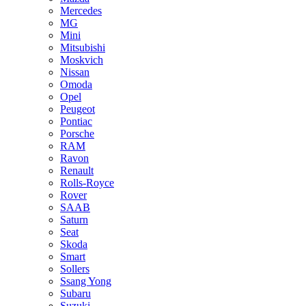
Mercedes
MG
Mini
Mitsubishi
Moskvich
Nissan
Omoda
Opel
Peugeot
Pontiac
Porsche
RAM
Ravon
Renault
Rolls-Royce
Rover
SAAB
Saturn
Seat
Skoda
Smart
Sollers
Ssang Yong
Subaru
Suzuki