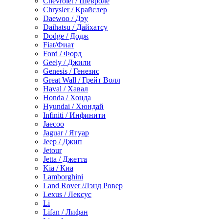
Chevrolet / Шевроле
Chrysler / Крайслер
Daewoo / Дэу
Daihatsu / Дайхатсу
Dodge / Додж
Fiat/Фиат
Ford / Форд
Geely / Джили
Genesis / Генезис
Great Wall / Грейт Волл
Haval / Хавал
Honda / Хонда
Hyundai / Хюндай
Infiniti / Инфинити
Jaecoo
Jaguar / Ягуар
Jeep / Джип
Jetour
Jetta / Джетта
Kia / Киа
Lamborghini
Land Rover /Лэнд Ровер
Lexus / Лексус
Li
Lifan / Лифан