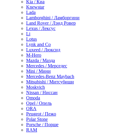
Kia / Киа
Knewstar
Lada
Lamborghini / Ламборгини
Land Rover / Лэнд Ровер
Lexus / Лексус
Li
Lotus
Lynk and Co
Luxeed / Люксид
M-Hero
Mazda / Мазда
Mercedes / Мерседес
Mini / Мини
Mercedes-Benz Maybach
Mitsubishi / Митсубиши
Moskvich
Nissan / Ниссан
Omoda
Opel / Опель
ORA
Peugeot / Пежо
Polar Stone
Porsche / Порше
RAM