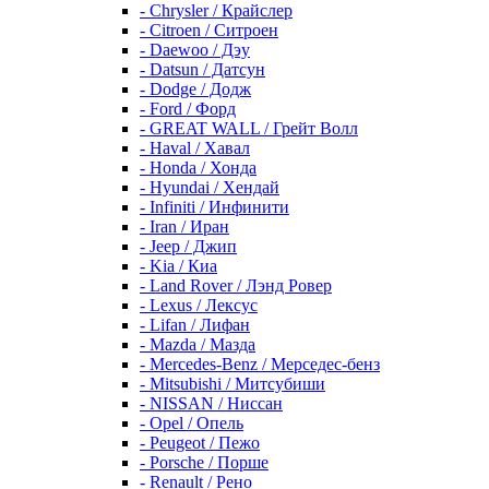
- Chrysler / Крайслер
- Citroen / Ситроен
- Daewoo / Дэу
- Datsun / Датсун
- Dodge / Додж
- Ford / Форд
- GREAT WALL / Грейт Волл
- Haval / Хавал
- Honda / Хонда
- Hyundai / Хендай
- Infiniti / Инфинити
- Iran / Иран
- Jeep / Джип
- Kia / Киа
- Land Rover / Лэнд Ровер
- Lexus / Лексус
- Lifan / Лифан
- Mazda / Мазда
- Mercedes-Benz / Мерседес-бенз
- Mitsubishi / Митсубиши
- NISSAN / Ниссан
- Opel / Опель
- Peugeot / Пежо
- Porsche / Порше
- Renault / Рено