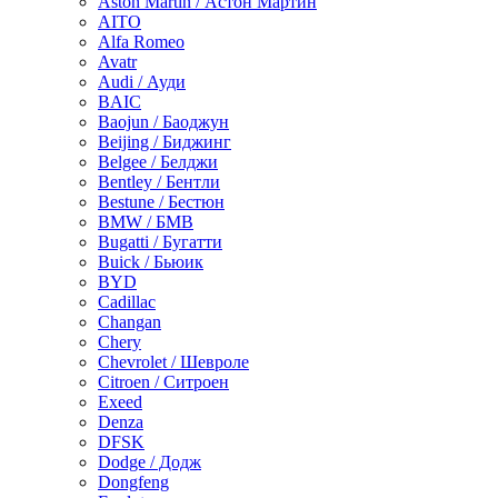
Aston Martin / Астон Мартин
AITO
Alfa Romeo
Avatr
Audi / Ауди
BAIC
Baojun / Баоджун
Beijing / Биджинг
Belgee / Белджи
Bentley / Бентли
Bestune / Бестюн
BMW / БМВ
Bugatti / Бугатти
Buick / Бьюик
BYD
Cadillac
Changan
Chery
Chevrolet / Шевроле
Citroen / Ситроен
Exeed
Denza
DFSK
Dodge / Додж
Dongfeng