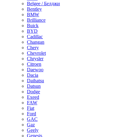
Belgee / Белджи
Bentley
BMW
Brilliance
Buick
BYD
Cadillac
Changan
Chery
Chevrolet
Chrysler
Citroen
Daewoo
Dacia
Daihatsu
Datsun
Dodge
Exeed
FAW
Fiat
Ford
GAC
Gaz
Geely
Genesis