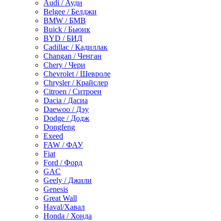
Audi / Ауди
Belgee / Белджи
BMW / БМВ
Buick / Бьюик
BYD / БИД
Cadillac / Кадиллак
Changan / Ченган
Chery / Чери
Chevrolet / Шевроле
Chrysler / Крайслер
Citroen / Ситроен
Dacia / Дасиа
Daewoo / Дэу
Dodge / Додж
Dongfeng
Exeed
FAW / ФАУ
Fiat
Ford / Форд
GAC
Geely / Джили
Genesis
Great Wall
Haval/Хавал
Honda / Хонда