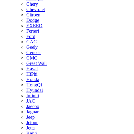
Chery
Chevrolet
Citroen
Dodge
EXEED
Ferrari
Ford
GAC
Geely
Genesis
GMC
Great Wall
Haval
HiPhi
Honda
HongQi
Hyundai
Infiniti
JAC
Jaecoo
Jaguar
Jeep
Jetour
Jetta
Kaiyi