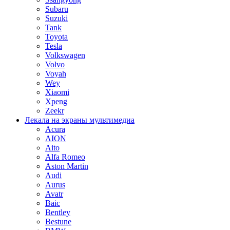
Subaru
Suzuki
Tank
Toyota
Tesla
Volkswagen
Volvo
Voyah
Wey
Xiaomi
Xpeng
Zeekr
Лекала на экраны мультимедиа
Acura
AION
Aito
Alfa Romeo
Aston Martin
Audi
Aurus
Avatr
Baic
Bentley
Bestune