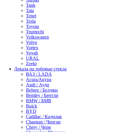
Tank
Tata
Tenet
Tesla
Toyota
Trumpchi
Volkswagen
Volvo
Vortex
Voyah
URAL
Zeekr
Лекала на лобовые стекла
ВАЗ / LADA
Acura/Акура
Audi / Ауди
Belgee / Белджи
Bentley / Бентли
BMW / БМВ
Buick
BYD
Cadillac / Кадилак
Changan / Ченган
Chery / Чери