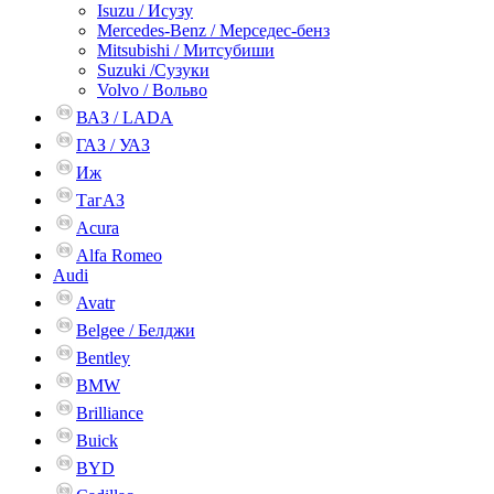
Isuzu / Исузу
Mercedes-Benz / Мерседес-бенз
Mitsubishi / Митсубиши
Suzuki /Сузуки
Volvo / Вольво
ВАЗ / LADA
ГАЗ / УАЗ
Иж
ТагАЗ
Acura
Alfa Romeo
Audi
Avatr
Belgee / Белджи
Bentley
BMW
Brilliance
Buick
BYD