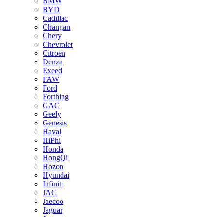
BMW
BYD
Cadillac
Changan
Chery
Chevrolet
Citroen
Denza
Exeed
FAW
Ford
Forthing
GAC
Geely
Genesis
Haval
HiPhi
Honda
HongQi
Hozon
Hyundai
Infiniti
JAC
Jaecoo
Jaguar