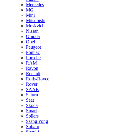
Mercedes
MG
Mini
Mitsubishi
Moskvich
Nissan
Omoda
Opel
Peugeot
Pontiac
Porsche
RAM
Ravon
Renault
Rolls-Royce
Rover
SAAB
Saturn
Seat
Skoda
Smart
Sollers
Ssang Yong
Subaru
Suzuki