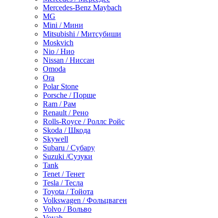
Mercedes-Benz Maybach
MG
Mini / Мини
Mitsubishi / Митсубиши
Moskvich
Nio / Нио
Nissan / Ниссан
Omoda
Ora
Polar Stone
Porsche / Порше
Ram / Рам
Renault / Рено
Rolls-Royce / Роллс Ройс
Skoda / Шкода
Skywell
Subaru / Субару
Suzuki /Сузуки
Tank
Tenet / Тенет
Tesla / Тесла
Toyota / Тойота
Volkswagen / Фольцваген
Volvo / Вольво
Voyah