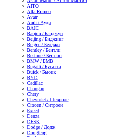
Aston Martin / Астон Мартин
AITO
Alfa Romeo
Avatr
Audi / Ауди
BAIC
Baojun / Баоджун
Beijing / Биджинг
Belgee / Белджи
Bentley / Бентли
Bestune / Бестюн
BMW / БМВ
Bugatti / Бугатти
Buick / Бьюик
BYD
Cadillac
Changan
Chery
Chevrolet / Шевроле
Citroen / Ситроен
Exeed
Denza
DFSK
Dodge / Додж
Dongfeng