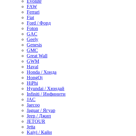
Evolute
FAW
Ferrari
Fiat
Ford / Форд
Foton
GAC
Geely
Genesis
GMC
Great Wall
GWM
Haval
Honda / Хонда
HongQi
HiPhi
Hyundai / Хюндай
Infiniti / Инфинити
JAC
Jaecoo
Jaguar / Ягуар
Jeep / Джип
JETOUR
Jetta
Kaiyi / Кайи