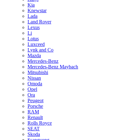
Kia
Knewstar
Lada
Land Rover
Lexus
Li
Lotus
Luxceed
Lynk and Co
Mazda
Mercedes-Benz
Mercedes-Benz Maybach
Mitsubishi
Nissan
Omoda
Opel
Ora
Peugeot
Porsche
RAM
Renault
Rolls Royce
SEAT
Skoda
Ssangyong