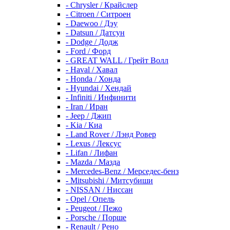
- Chrysler / Крайслер
- Citroen / Ситроен
- Daewoo / Дэу
- Datsun / Датсун
- Dodge / Додж
- Ford / Форд
- GREAT WALL / Грейт Волл
- Haval / Хавал
- Honda / Хонда
- Hyundai / Хендай
- Infiniti / Инфинити
- Iran / Иран
- Jeep / Джип
- Kia / Киа
- Land Rover / Лэнд Ровер
- Lexus / Лексус
- Lifan / Лифан
- Mazda / Мазда
- Mercedes-Benz / Мерседес-бенз
- Mitsubishi / Митсубиши
- NISSAN / Ниссан
- Opel / Опель
- Peugeot / Пежо
- Porsche / Порше
- Renault / Рено