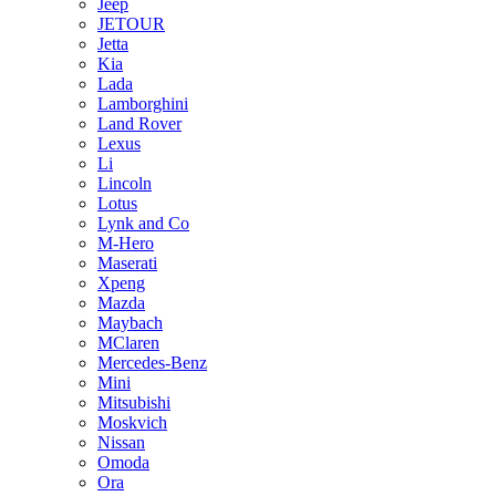
Jeep
JETOUR
Jetta
Kia
Lada
Lamborghini
Land Rover
Lexus
Li
Lincoln
Lotus
Lynk and Co
M-Hero
Maserati
Xpeng
Mazda
Maybach
MClaren
Mercedes-Benz
Mini
Mitsubishi
Moskvich
Nissan
Omoda
Ora