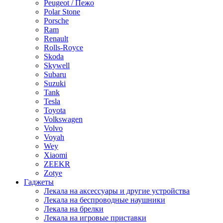
Peugeot / Пежо
Polar Stone
Porsche
Ram
Renault
Rolls-Royce
Skoda
Skywell
Subaru
Suzuki
Tank
Tesla
Toyota
Volkswagen
Volvo
Voyah
Wey
Xiaomi
ZEEKR
Zotye
Гаджеты
Лекала на аксессуары и другие устройства
Лекала на беспроводные наушники
Лекала на брелки
Лекала на игровые приставки