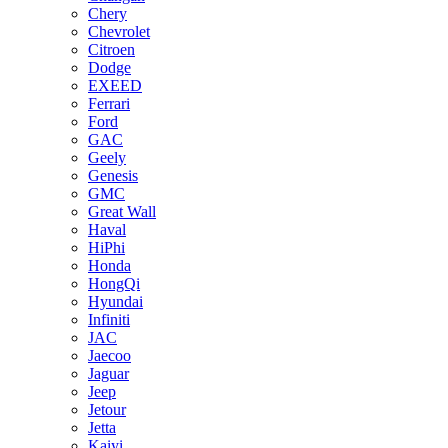
Chery
Chevrolet
Citroen
Dodge
EXEED
Ferrari
Ford
GAC
Geely
Genesis
GMC
Great Wall
Haval
HiPhi
Honda
HongQi
Hyundai
Infiniti
JAC
Jaecoo
Jaguar
Jeep
Jetour
Jetta
Kaiyi