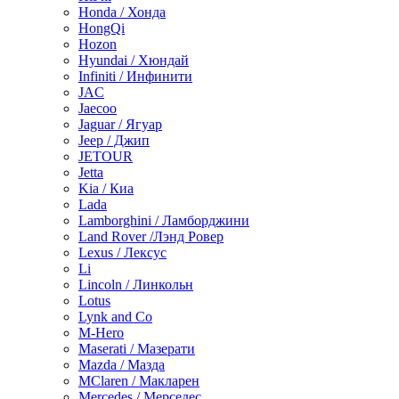
Honda / Хонда
HongQi
Hozon
Hyundai / Хюндай
Infiniti / Инфинити
JAC
Jaecoo
Jaguar / Ягуар
Jeep / Джип
JETOUR
Jetta
Kia / Киа
Lada
Lamborghini / Ламборджини
Land Rover /Лэнд Ровер
Lexus / Лексус
Li
Lincoln / Линкольн
Lotus
Lynk and Co
M-Hero
Maserati / Мазерати
Mazda / Мазда
MClaren / Макларен
Mercedes / Мерседес