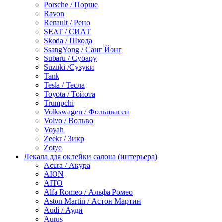
Porsche / Порше
Ravon
Renault / Рено
SEAT / СИАТ
Skoda / Шкода
SsangYong / Санг Йонг
Subaru / Субару
Suzuki /Сузуки
Tank
Tesla / Тесла
Toyota / Тойота
Trumpchi
Volkswagen / Фольцваген
Volvo / Вольво
Voyah
Zeekr / Зикр
Zotye
Лекала для оклейки салона (интерьера)
Acura / Акура
AION
AITO
Alfa Romeo / Альфа Ромео
Aston Martin / Астон Мартин
Audi / Ауди
Aurus