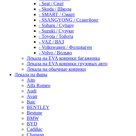
- Seat / Сиат
- Skoda / Шкода
- SMART / Смарт
- SSANGYONG / Ссангйонг
- Subaru / Субару
- Suzuki / Сузуки
- Toyota / Тойота
- VAZ / ВАЗ
- Volkswagen / Фолцваген
- Volvo / Вольво
Лекала на EVA коврики багажника
Лекала на EVA коврики грузовых авто
Лекала на обычные коврики
Лекала на фары
Aito
Alfa Romeo
Audi
Avatr
Baic
BENTLEY
Bestune
BMW
BYD
Cadillac
Changan