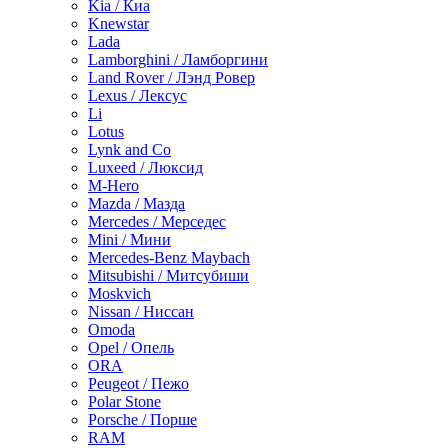
Kia / Киа
Knewstar
Lada
Lamborghini / Ламборгини
Land Rover / Лэнд Ровер
Lexus / Лексус
Li
Lotus
Lynk and Co
Luxeed / Люксид
M-Hero
Mazda / Мазда
Mercedes / Мерседес
Mini / Мини
Mercedes-Benz Maybach
Mitsubishi / Митсубиши
Moskvich
Nissan / Ниссан
Omoda
Opel / Опель
ORA
Peugeot / Пежо
Polar Stone
Porsche / Порше
RAM