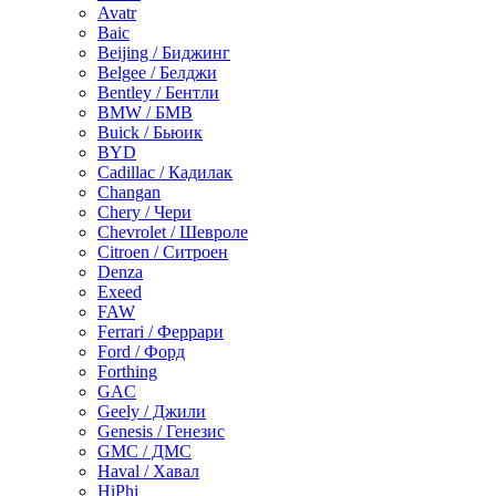
Avatr
Baic
Beijing / Биджинг
Belgee / Белджи
Bentley / Бентли
BMW / БМВ
Buick / Бьюик
BYD
Cadillac / Кадилак
Changan
Chery / Чери
Chevrolet / Шевроле
Citroen / Ситроен
Denza
Exeed
FAW
Ferrari / Феррари
Ford / Форд
Forthing
GAC
Geely / Джили
Genesis / Генезис
GMC / ДМС
Haval / Хавал
HiPhi