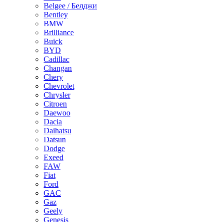
Belgee / Белджи
Bentley
BMW
Brilliance
Buick
BYD
Cadillac
Changan
Chery
Chevrolet
Chrysler
Citroen
Daewoo
Dacia
Daihatsu
Datsun
Dodge
Exeed
FAW
Fiat
Ford
GAC
Gaz
Geely
Genesis