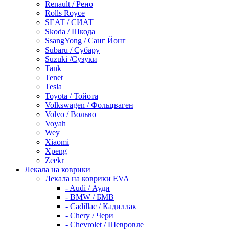
Renault / Рено
Rolls Royce
SEAT / СИАТ
Skoda / Шкода
SsangYong / Санг Йонг
Subaru / Субару
Suzuki /Сузуки
Tank
Tenet
Tesla
Toyota / Тойота
Volkswagen / Фольцваген
Volvo / Вольво
Voyah
Wey
Xiaomi
Xpeng
Zeekr
Лекала на коврики
Лекала на коврики EVA
- Audi / Ауди
- BMW / БМВ
- Cadillac / Кадиллак
- Chery / Чери
- Chevrolet / Шевровле