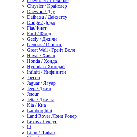
Chevrolet / Шевроле
Chrysler / Крайслер
Daewoo / Дэу
Daihatsu / Дайхатсу
Dodge / Додж
Fiat/Фиат
Ford / Форд
Geely / Джили
Genesis / Генезис
Great Wall / Грейт Волл
Haval / Хавал
Honda / Хонда
Hyundai / Хюндай
Infiniti / Инфинити
Jaecoo
Jaguar / Ягуар
Jeep / Джип
Jetour
Jetta / Джетта
Kia / Киа
Lamborghini
Land Rover /Лэнд Ровер
Lexus / Лексус
Li
Lifan / Лифан