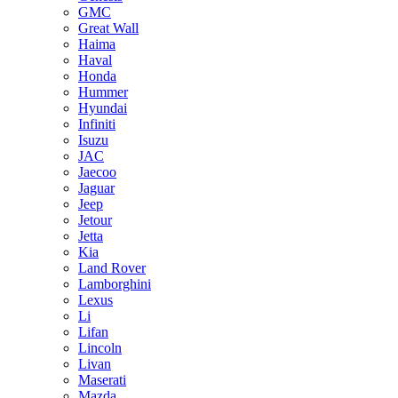
GMC
Great Wall
Haima
Haval
Honda
Hummer
Hyundai
Infiniti
Isuzu
JAC
Jaecoo
Jaguar
Jeep
Jetour
Jetta
Kia
Land Rover
Lamborghini
Lexus
Li
Lifan
Lincoln
Livan
Maserati
Mazda