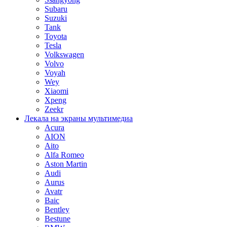
Subaru
Suzuki
Tank
Toyota
Tesla
Volkswagen
Volvo
Voyah
Wey
Xiaomi
Xpeng
Zeekr
Лекала на экраны мультимедиа
Acura
AION
Aito
Alfa Romeo
Aston Martin
Audi
Aurus
Avatr
Baic
Bentley
Bestune