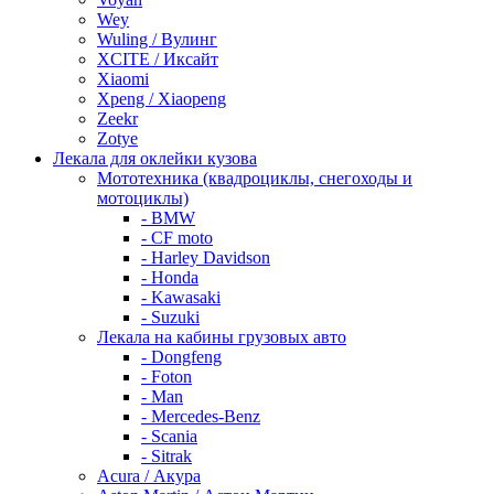
Wey
Wuling / Вулинг
XCITE / Иксайт
Xiaomi
Xpeng / Xiaopeng
Zeekr
Zotye
Лекала для оклейки кузова
Мототехника (квадроциклы, снегоходы и
мотоциклы)
- BMW
- CF moto
- Harley Davidson
- Honda
- Kawasaki
- Suzuki
Лекала на кабины грузовых авто
- Dongfeng
- Foton
- Man
- Mercedes-Benz
- Scania
- Sitrak
Acura / Акура