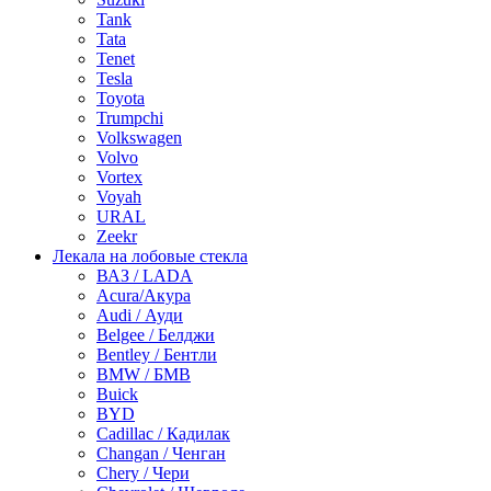
Tank
Tata
Tenet
Tesla
Toyota
Trumpchi
Volkswagen
Volvo
Vortex
Voyah
URAL
Zeekr
Лекала на лобовые стекла
ВАЗ / LADA
Acura/Акура
Audi / Ауди
Belgee / Белджи
Bentley / Бентли
BMW / БМВ
Buick
BYD
Cadillac / Кадилак
Changan / Ченган
Chery / Чери