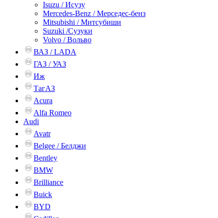
Isuzu / Исузу
Mercedes-Benz / Мерседес-бенз
Mitsubishi / Митсубиши
Suzuki /Сузуки
Volvo / Вольво
ВАЗ / LADA
ГАЗ / УАЗ
Иж
ТагАЗ
Acura
Alfa Romeo
Audi
Avatr
Belgee / Белджи
Bentley
BMW
Brilliance
Buick
BYD