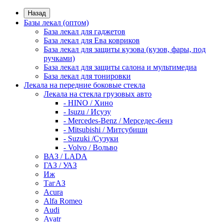
Назад
Базы лекал (оптом)
База лекал для гаджетов
База лекал для Ева ковриков
База лекал для защиты кузова (кузов, фары, под
ручками)
База лекал для защиты салона и мультимедиа
База лекал для тонировки
Лекала на передние боковые стекла
Лекала на стекла грузовых авто
- HINO / Хино
- Isuzu / Исузу
- Mercedes-Benz / Мерседес-бенз
- Mitsubishi / Митсубиши
- Suzuki /Сузуки
- Volvo / Вольво
ВАЗ / LADA
ГАЗ / УАЗ
Иж
ТагАЗ
Acura
Alfa Romeo
Audi
Avatr