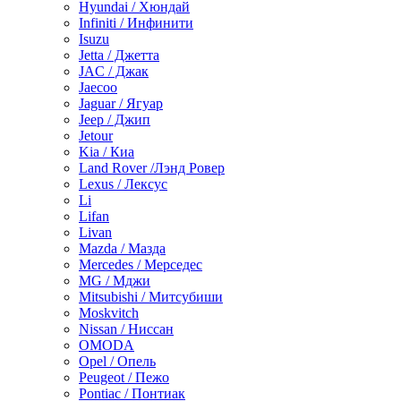
Hyundai / Хюндай
Infiniti / Инфинити
Isuzu
Jetta / Джетта
JAC / Джак
Jaecoo
Jaguar / Ягуар
Jeep / Джип
Jetour
Kia / Киа
Land Rover /Лэнд Ровер
Lexus / Лексус
Li
Lifan
Livan
Mazda / Мазда
Mercedes / Мерседес
MG / Мджи
Mitsubishi / Митсубиши
Moskvitch
Nissan / Ниссан
OMODA
Opel / Опель
Peugeot / Пежо
Pontiac / Понтиак