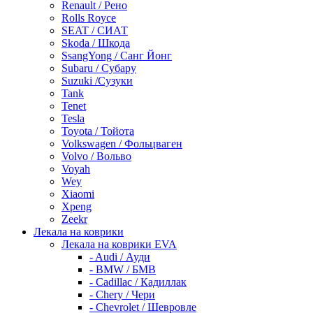
Renault / Рено
Rolls Royce
SEAT / СИАТ
Skoda / Шкода
SsangYong / Санг Йонг
Subaru / Субару
Suzuki /Сузуки
Tank
Tenet
Tesla
Toyota / Тойота
Volkswagen / Фольцваген
Volvo / Вольво
Voyah
Wey
Xiaomi
Xpeng
Zeekr
Лекала на коврики
Лекала на коврики EVA
- Audi / Ауди
- BMW / БМВ
- Cadillac / Кадиллак
- Chery / Чери
- Chevrolet / Шевровле