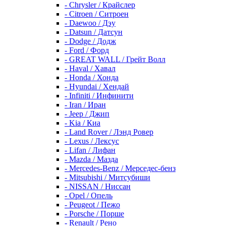
- Chrysler / Крайслер
- Citroen / Ситроен
- Daewoo / Дэу
- Datsun / Датсун
- Dodge / Додж
- Ford / Форд
- GREAT WALL / Грейт Волл
- Haval / Хавал
- Honda / Хонда
- Hyundai / Хендай
- Infiniti / Инфинити
- Iran / Иран
- Jeep / Джип
- Kia / Киа
- Land Rover / Лэнд Ровер
- Lexus / Лексус
- Lifan / Лифан
- Mazda / Мазда
- Mercedes-Benz / Мерседес-бенз
- Mitsubishi / Митсубиши
- NISSAN / Ниссан
- Opel / Опель
- Peugeot / Пежо
- Porsche / Порше
- Renault / Рено