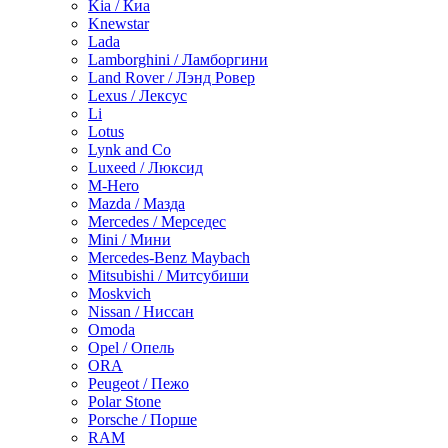
Kia / Киа
Knewstar
Lada
Lamborghini / Ламборгини
Land Rover / Лэнд Ровер
Lexus / Лексус
Li
Lotus
Lynk and Co
Luxeed / Люксид
M-Hero
Mazda / Мазда
Mercedes / Мерседес
Mini / Мини
Mercedes-Benz Maybach
Mitsubishi / Митсубиши
Moskvich
Nissan / Ниссан
Omoda
Opel / Опель
ORA
Peugeot / Пежо
Polar Stone
Porsche / Порше
RAM