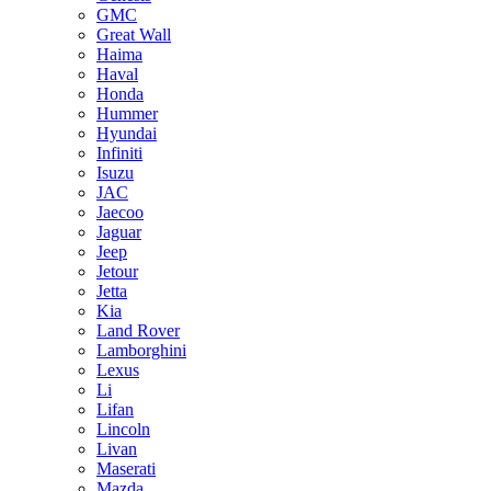
GMC
Great Wall
Haima
Haval
Honda
Hummer
Hyundai
Infiniti
Isuzu
JAC
Jaecoo
Jaguar
Jeep
Jetour
Jetta
Kia
Land Rover
Lamborghini
Lexus
Li
Lifan
Lincoln
Livan
Maserati
Mazda