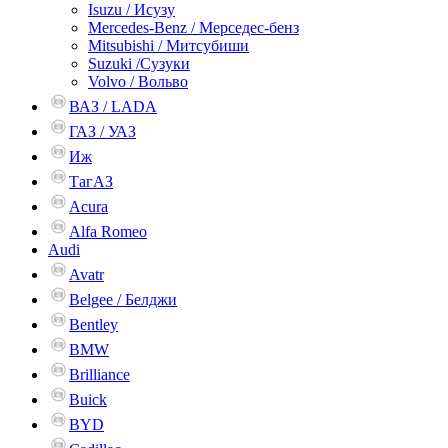
Isuzu / Исузу
Mercedes-Benz / Мерседес-бенз
Mitsubishi / Митсубиши
Suzuki /Сузуки
Volvo / Вольво
ВАЗ / LADA
ГАЗ / УАЗ
Иж
ТагАЗ
Acura
Alfa Romeo
Audi
Avatr
Belgee / Белджи
Bentley
BMW
Brilliance
Buick
BYD