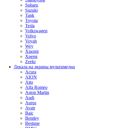
Subaru
Suzuki
Tank
Toyota
Tesla
Volkswagen
Volvo
Voyah
Wey
Xiaomi
Xpeng
Zeekr
Лекала на экраны мультимедиа
Acura
AION
Aito
Alfa Romeo
Aston Martin
Audi
Aurus
Avatr
Baic
Bentley
Bestune