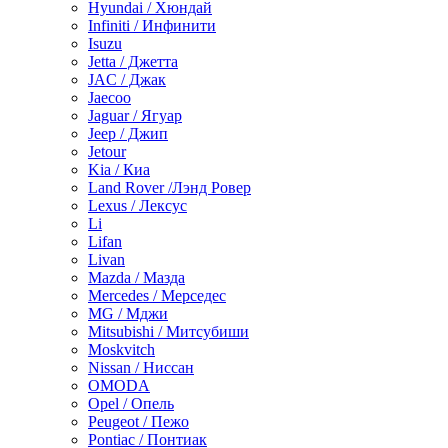
Hyundai / Хюндай
Infiniti / Инфинити
Isuzu
Jetta / Джетта
JAC / Джак
Jaecoo
Jaguar / Ягуар
Jeep / Джип
Jetour
Kia / Киа
Land Rover /Лэнд Ровер
Lexus / Лексус
Li
Lifan
Livan
Mazda / Мазда
Mercedes / Мерседес
MG / Мджи
Mitsubishi / Митсубиши
Moskvitch
Nissan / Ниссан
OMODA
Opel / Опель
Peugeot / Пежо
Pontiac / Понтиак