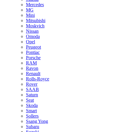
Mercedes
MG
Mini
Mitsubishi
Moskvich
Nissan
Omoda
Opel
Peugeot
Pontiac
Porsche
RAM
Ravon
Renault
Rolls-Royce
Rover
SAAB
Saturn
Seat
Skoda
Smart
Sollers
Ssang Yong
Subaru
Suzuki