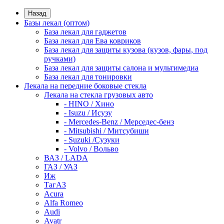
Назад
Базы лекал (оптом)
База лекал для гаджетов
База лекал для Ева ковриков
База лекал для защиты кузова (кузов, фары, под
ручками)
База лекал для защиты салона и мультимедиа
База лекал для тонировки
Лекала на передние боковые стекла
Лекала на стекла грузовых авто
- HINO / Хино
- Isuzu / Исузу
- Mercedes-Benz / Мерседес-бенз
- Mitsubishi / Митсубиши
- Suzuki /Сузуки
- Volvo / Вольво
ВАЗ / LADA
ГАЗ / УАЗ
Иж
ТагАЗ
Acura
Alfa Romeo
Audi
Avatr