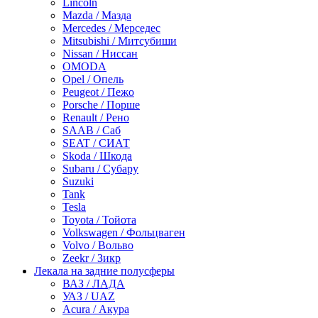
Lincoln
Mazda / Мазда
Mercedes / Мерседес
Mitsubishi / Митсубиши
Nissan / Ниссан
OMODA
Opel / Опель
Peugeot / Пежо
Porsche / Порше
Renault / Рено
SAAB / Саб
SEAT / СИАТ
Skoda / Шкода
Subaru / Субару
Suzuki
Tank
Tesla
Toyota / Тойота
Volkswagen / Фольцваген
Volvo / Вольво
Zeekr / Зикр
Лекала на задние полусферы
ВАЗ / ЛАДА
УАЗ / UAZ
Acura / Акура