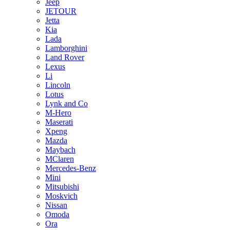
Jeep
JETOUR
Jetta
Kia
Lada
Lamborghini
Land Rover
Lexus
Li
Lincoln
Lotus
Lynk and Co
M-Hero
Maserati
Xpeng
Mazda
Maybach
MClaren
Mercedes-Benz
Mini
Mitsubishi
Moskvich
Nissan
Omoda
Ora