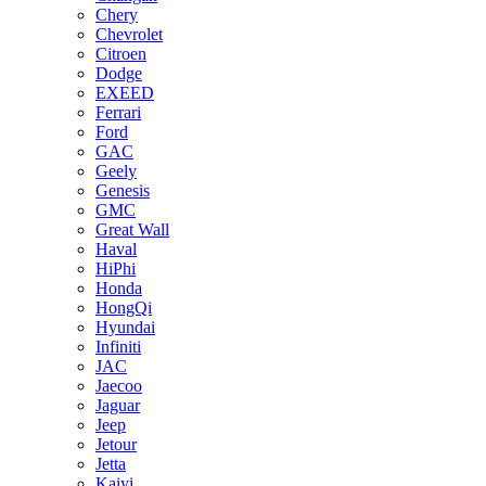
Chery
Chevrolet
Citroen
Dodge
EXEED
Ferrari
Ford
GAC
Geely
Genesis
GMC
Great Wall
Haval
HiPhi
Honda
HongQi
Hyundai
Infiniti
JAC
Jaecoo
Jaguar
Jeep
Jetour
Jetta
Kaiyi