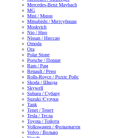
Mercedes-Benz Maybach
MG
Mini / Мини
Mitsubishi / Митсубиши
Moskvich
Nio / Нио
Nissan / Ниссан
Omoda
Ora
Polar Stone
Porsche / Порше
Ram / Рам
Renault / Рено
Rolls-Royce / Роллс Ройс
Skoda / Шкода
Skywell
Subaru / Субару
Suzuki /Сузуки
Tank
Tenet / Тенет
Tesla / Тесла
Toyota / Тойота
Volkswagen / Фольцваген
Volvo / Вольво
Voyah