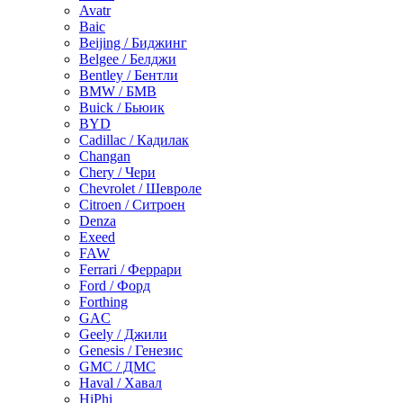
Avatr
Baic
Beijing / Биджинг
Belgee / Белджи
Bentley / Бентли
BMW / БМВ
Buick / Бьюик
BYD
Cadillac / Кадилак
Changan
Chery / Чери
Chevrolet / Шевроле
Citroen / Ситроен
Denza
Exeed
FAW
Ferrari / Феррари
Ford / Форд
Forthing
GAC
Geely / Джили
Genesis / Генезис
GMC / ДМС
Haval / Хавал
HiPhi