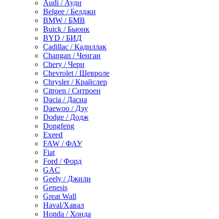
Audi / Ауди
Belgee / Белджи
BMW / БМВ
Buick / Бьюик
BYD / БИД
Cadillac / Кадиллак
Changan / Ченган
Chery / Чери
Chevrolet / Шевроле
Chrysler / Крайслер
Citroen / Ситроен
Dacia / Дасиа
Daewoo / Дэу
Dodge / Додж
Dongfeng
Exeed
FAW / ФАУ
Fiat
Ford / Форд
GAC
Geely / Джили
Genesis
Great Wall
Haval/Хавал
Honda / Хонда