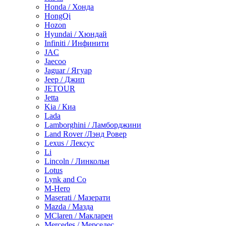
Honda / Хонда
HongQi
Hozon
Hyundai / Хюндай
Infiniti / Инфинити
JAC
Jaecoo
Jaguar / Ягуар
Jeep / Джип
JETOUR
Jetta
Kia / Киа
Lada
Lamborghini / Ламборджини
Land Rover /Лэнд Ровер
Lexus / Лексус
Li
Lincoln / Линкольн
Lotus
Lynk and Co
M-Hero
Maserati / Мазерати
Mazda / Мазда
MClaren / Макларен
Mercedes / Мерседес