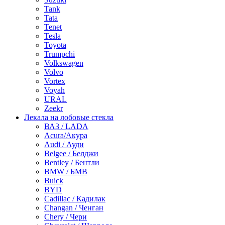
Tank
Tata
Tenet
Tesla
Toyota
Trumpchi
Volkswagen
Volvo
Vortex
Voyah
URAL
Zeekr
Лекала на лобовые стекла
ВАЗ / LADA
Acura/Акура
Audi / Ауди
Belgee / Белджи
Bentley / Бентли
BMW / БМВ
Buick
BYD
Cadillac / Кадилак
Changan / Ченган
Chery / Чери