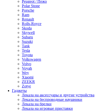
Peugeot / Пежо
Polar Stone
Porsche
Ram
Renault
Rolls-Royce
Skoda
Skywell
Subaru
Suzuki
Tank
Tesla
Toyota
Volkswagen
Volvo
Voyah
Wey
Xiaomi
ZEEKR
Zotye
Гаджеты
Лекала на аксессуары и другие устройства
Лекала на беспроводные наушники
Лекала на брелки
Лекала на игровые приставки