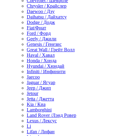
Chevrolet / Шевроле
Chrysler / Крайслер
Daewoo / Дэу
Daihatsu / Дайхатсу
Dodge / Додж
Fiat/Фиат
Ford / Форд
Geely / Джили
Genesis / Генезис
Great Wall / Грейт Волл
Haval / Хавал
Honda / Хонда
Hyundai / Хюндай
Infiniti / Инфинити
Jaecoo
Jaguar / Ягуар
Jeep / Джип
Jetour
Jetta / Джетта
Kia / Киа
Lamborghini
Land Rover /Лэнд Ровер
Lexus / Лексус
Li
Lifan / Лифан