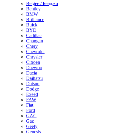
Belgee / Белджи
Bentley
BMW
Brilliance
Buick
BYD
Cadillac
Changan
Chery
Chevrolet
Chrysler
Citroen
Daewoo
Dacia
Daihatsu
Datsun
Dodge
Exeed
FAW
Fiat
Ford
GAC
Gaz
Geely
Genesis