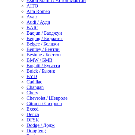
Aston Martin / Астон Мартин
AITO
Alfa Romeo
Avatr
Audi / Ауди
BAIC
Baojun / Баоджун
Beijing / Биджинг
Belgee / Белджи
Bentley / Бентли
Bestune / Бестюн
BMW / БМВ
Bugatti / Бугатти
Buick / Бьюик
BYD
Cadillac
Changan
Chery
Chevrolet / Шевроле
Citroen / Ситроен
Exeed
Denza
DFSK
Dodge / Додж
Dongfeng