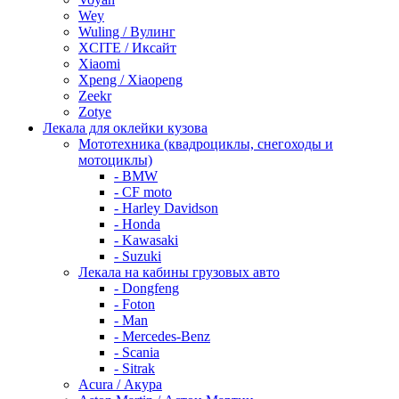
Wey
Wuling / Вулинг
XCITE / Иксайт
Xiaomi
Xpeng / Xiaopeng
Zeekr
Zotye
Лекала для оклейки кузова
Мототехника (квадроциклы, снегоходы и
мотоциклы)
- BMW
- CF moto
- Harley Davidson
- Honda
- Kawasaki
- Suzuki
Лекала на кабины грузовых авто
- Dongfeng
- Foton
- Man
- Mercedes-Benz
- Scania
- Sitrak
Acura / Акура