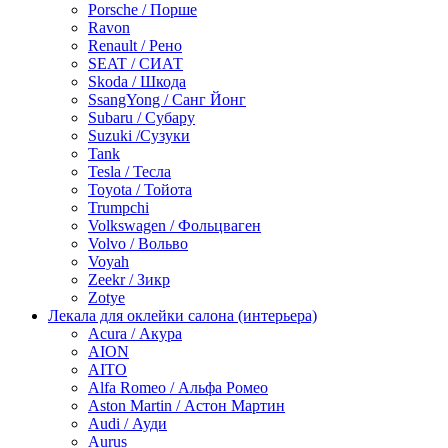
Porsche / Порше
Ravon
Renault / Рено
SEAT / СИАТ
Skoda / Шкода
SsangYong / Санг Йонг
Subaru / Субару
Suzuki /Сузуки
Tank
Tesla / Тесла
Toyota / Тойота
Trumpchi
Volkswagen / Фольцваген
Volvo / Вольво
Voyah
Zeekr / Зикр
Zotye
Лекала для оклейки салона (интерьера)
Acura / Акура
AION
AITO
Alfa Romeo / Альфа Ромео
Aston Martin / Астон Мартин
Audi / Ауди
Aurus