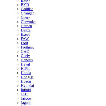
BMW
BYD
Cadillac
Changan
Chery
Chevrolet
Citroen
Denza
Exeed
FAW
Ford
Forthing
GAC
Geely
Genesis
Haval
HiPhi
Honda
HongQi
Hozon
Hyundai
Infiniti
JAC
Jaecoo
Jaguar