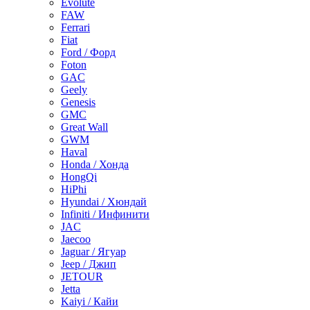
Evolute
FAW
Ferrari
Fiat
Ford / Форд
Foton
GAC
Geely
Genesis
GMC
Great Wall
GWM
Haval
Honda / Хонда
HongQi
HiPhi
Hyundai / Хюндай
Infiniti / Инфинити
JAC
Jaecoo
Jaguar / Ягуар
Jeep / Джип
JETOUR
Jetta
Kaiyi / Кайи