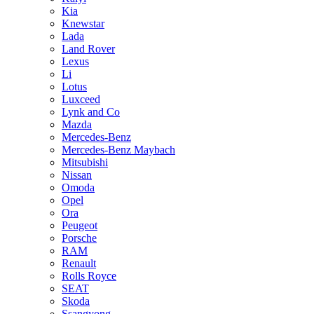
Kia
Knewstar
Lada
Land Rover
Lexus
Li
Lotus
Luxceed
Lynk and Co
Mazda
Mercedes-Benz
Mercedes-Benz Maybach
Mitsubishi
Nissan
Omoda
Opel
Ora
Peugeot
Porsche
RAM
Renault
Rolls Royce
SEAT
Skoda
Ssangyong