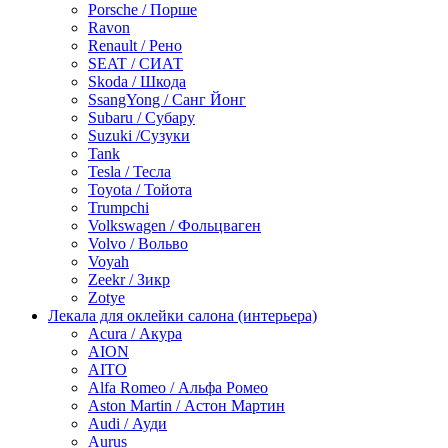
Porsche / Порше
Ravon
Renault / Рено
SEAT / СИАТ
Skoda / Шкода
SsangYong / Санг Йонг
Subaru / Субару
Suzuki /Сузуки
Tank
Tesla / Тесла
Toyota / Тойота
Trumpchi
Volkswagen / Фольцваген
Volvo / Вольво
Voyah
Zeekr / Зикр
Zotye
Лекала для оклейки салона (интерьера)
Acura / Акура
AION
AITO
Alfa Romeo / Альфа Ромео
Aston Martin / Астон Мартин
Audi / Ауди
Aurus