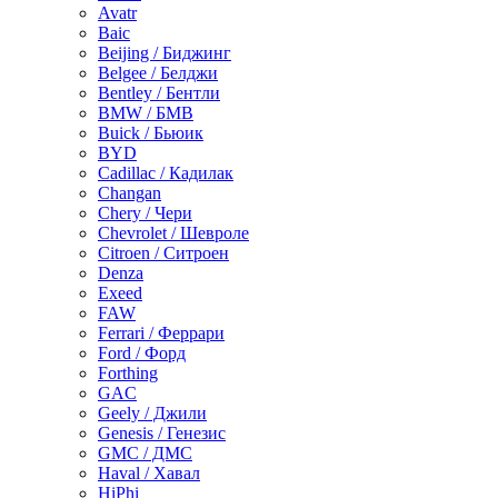
Avatr
Baic
Beijing / Биджинг
Belgee / Белджи
Bentley / Бентли
BMW / БМВ
Buick / Бьюик
BYD
Cadillac / Кадилак
Changan
Chery / Чери
Chevrolet / Шевроле
Citroen / Ситроен
Denza
Exeed
FAW
Ferrari / Феррари
Ford / Форд
Forthing
GAC
Geely / Джили
Genesis / Генезис
GMC / ДМС
Haval / Хавал
HiPhi