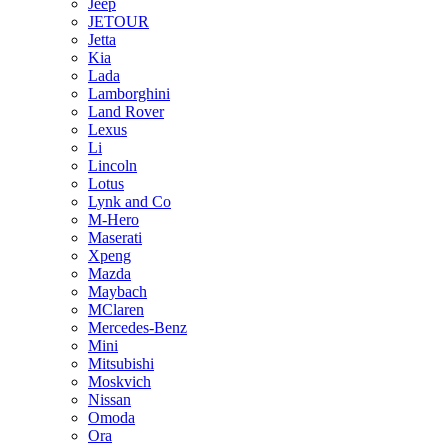
Jeep
JETOUR
Jetta
Kia
Lada
Lamborghini
Land Rover
Lexus
Li
Lincoln
Lotus
Lynk and Co
M-Hero
Maserati
Xpeng
Mazda
Maybach
MClaren
Mercedes-Benz
Mini
Mitsubishi
Moskvich
Nissan
Omoda
Ora