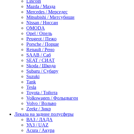
Lincoln
Mazda / Мазда
Mercedes / Мерседес
Mitsubishi / Митсубиши
Nissan / Ниссан
OMODA
Opel / Опель
Peugeot / Пежо
Porsche / Порше
Renault / Рено
SAAB / Саб
SEAT / СИАТ
Skoda / Шкода
Subaru / Субару
Suzuki
Tank
Tesla
Toyota / Тойота
Volkswagen / Фольцваген
Volvo / Вольво
Zeekr / Зикр
Лекала на задние полусферы
ВАЗ / ЛАДА
УАЗ / UAZ
Acura / Акура