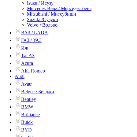
Isuzu / Исузу
Mercedes-Benz / Мерседес-бенз
Mitsubishi / Митсубиши
Suzuki /Сузуки
Volvo / Вольво
ВАЗ / LADA
ГАЗ / УАЗ
Иж
ТагАЗ
Acura
Alfa Romeo
Audi
Avatr
Belgee / Белджи
Bentley
BMW
Brilliance
Buick
BYD