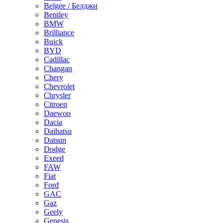
Belgee / Белджи
Bentley
BMW
Brilliance
Buick
BYD
Cadillac
Changan
Chery
Chevrolet
Chrysler
Citroen
Daewoo
Dacia
Daihatsu
Datsun
Dodge
Exeed
FAW
Fiat
Ford
GAC
Gaz
Geely
Genesis