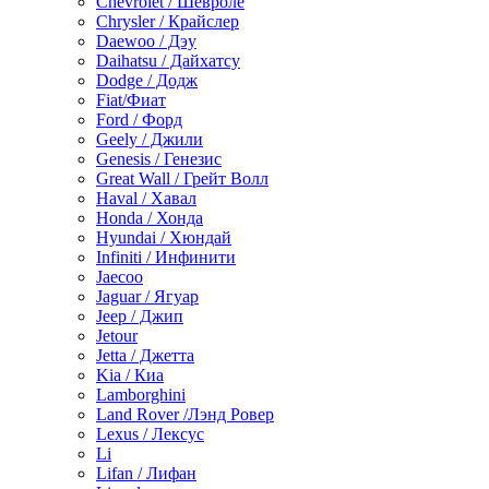
Chevrolet / Шевроле
Chrysler / Крайслер
Daewoo / Дэу
Daihatsu / Дайхатсу
Dodge / Додж
Fiat/Фиат
Ford / Форд
Geely / Джили
Genesis / Генезис
Great Wall / Грейт Волл
Haval / Хавал
Honda / Хонда
Hyundai / Хюндай
Infiniti / Инфинити
Jaecoo
Jaguar / Ягуар
Jeep / Джип
Jetour
Jetta / Джетта
Kia / Киа
Lamborghini
Land Rover /Лэнд Ровер
Lexus / Лексус
Li
Lifan / Лифан