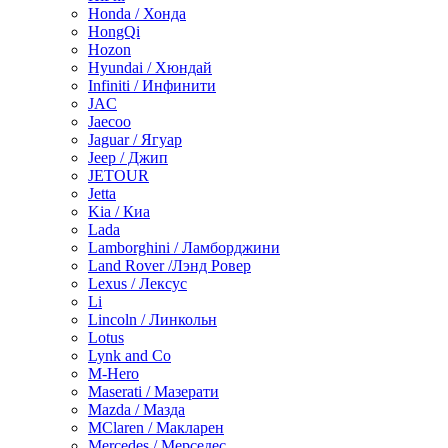
Honda / Хонда
HongQi
Hozon
Hyundai / Хюндай
Infiniti / Инфинити
JAC
Jaecoo
Jaguar / Ягуар
Jeep / Джип
JETOUR
Jetta
Kia / Киа
Lada
Lamborghini / Ламборджини
Land Rover /Лэнд Ровер
Lexus / Лексус
Li
Lincoln / Линкольн
Lotus
Lynk and Co
M-Hero
Maserati / Мазерати
Mazda / Мазда
MClaren / Макларен
Mercedes / Мерседес