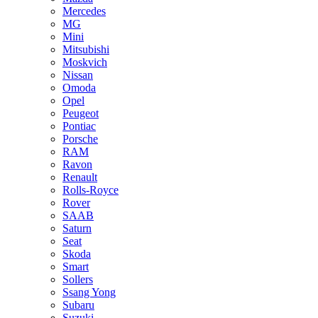
Mercedes
MG
Mini
Mitsubishi
Moskvich
Nissan
Omoda
Opel
Peugeot
Pontiac
Porsche
RAM
Ravon
Renault
Rolls-Royce
Rover
SAAB
Saturn
Seat
Skoda
Smart
Sollers
Ssang Yong
Subaru
Suzuki