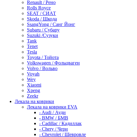
Renault / Рено
Rolls Royce
SEAT / СИАТ
Skoda / Шкода
SsangYong / Санг Йонг
Subaru / Субару
Suzuki /Сузуки
Tank
Tenet
Tesla
Toyota / Тойота
Volkswagen / Фольцваген
Volvo / Вольво
Voyah
Wey
Xiaomi
Xpeng
Zeekr
Лекала на коврики
Лекала на коврики EVA
- Audi / Ауди
- BMW / БМВ
- Cadillac / Кадиллак
- Chery / Чери
- Chevrolet / Шевровле