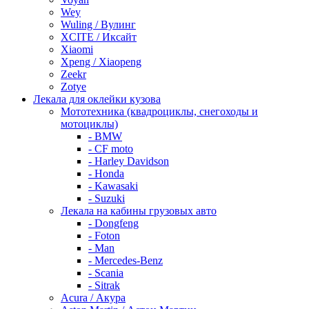
Wey
Wuling / Вулинг
XCITE / Иксайт
Xiaomi
Xpeng / Xiaopeng
Zeekr
Zotye
Лекала для оклейки кузова
Мототехника (квадроциклы, снегоходы и
мотоциклы)
- BMW
- CF moto
- Harley Davidson
- Honda
- Kawasaki
- Suzuki
Лекала на кабины грузовых авто
- Dongfeng
- Foton
- Man
- Mercedes-Benz
- Scania
- Sitrak
Acura / Акура