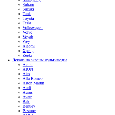
Subaru
Suzuki
Tank
Toyota
Tesla
Volkswagen
Volvo
Voyah
Wey
Xiaomi
Xpeng
Zeekr
Лекала на экраны мультимедиа
Acura
AION
Aito
Alfa Romeo
Aston Martin
Audi
Aurus
Avatr
Baic
Bentley
Bestune