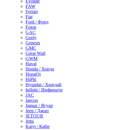
Evolute
FAW
Ferrari
Fiat
Ford / Форд
Foton
GAC
Geely
Genesis
GMC
Great Wall
GWM
Haval
Honda / Хонда
HongQi
HiPhi
Hyundai / Хюндай
Infiniti / Инфинити
JAC
Jaecoo
Jaguar / Ягуар
Jeep / Джип
JETOUR
Jetta
Kaiyi / Кайи