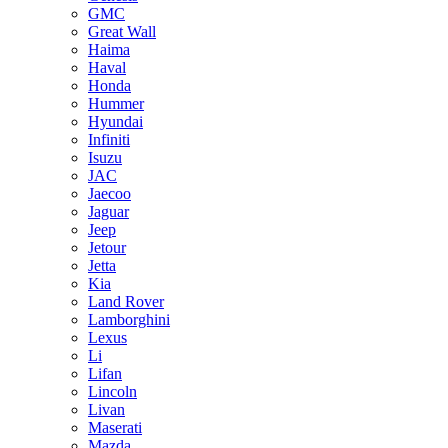
GMC
Great Wall
Haima
Haval
Honda
Hummer
Hyundai
Infiniti
Isuzu
JAC
Jaecoo
Jaguar
Jeep
Jetour
Jetta
Kia
Land Rover
Lamborghini
Lexus
Li
Lifan
Lincoln
Livan
Maserati
Mazda