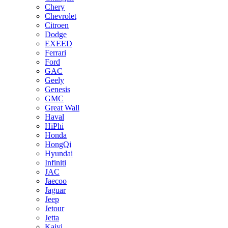
Chery
Chevrolet
Citroen
Dodge
EXEED
Ferrari
Ford
GAC
Geely
Genesis
GMC
Great Wall
Haval
HiPhi
Honda
HongQi
Hyundai
Infiniti
JAC
Jaecoo
Jaguar
Jeep
Jetour
Jetta
Kaiyi