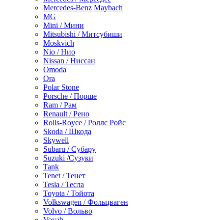
Mercedes-Benz Maybach
MG
Mini / Мини
Mitsubishi / Митсубиши
Moskvich
Nio / Нио
Nissan / Ниссан
Omoda
Ora
Polar Stone
Porsche / Порше
Ram / Рам
Renault / Рено
Rolls-Royce / Роллс Ройс
Skoda / Шкода
Skywell
Subaru / Субару
Suzuki /Сузуки
Tank
Tenet / Тенет
Tesla / Тесла
Toyota / Тойота
Volkswagen / Фольцваген
Volvo / Вольво
Voyah