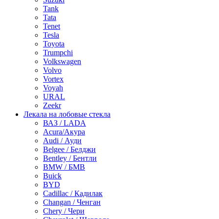
Tank
Tata
Tenet
Tesla
Toyota
Trumpchi
Volkswagen
Volvo
Vortex
Voyah
URAL
Zeekr
Лекала на лобовые стекла
ВАЗ / LADA
Acura/Акура
Audi / Ауди
Belgee / Белджи
Bentley / Бентли
BMW / БМВ
Buick
BYD
Cadillac / Кадилак
Changan / Ченган
Chery / Чери