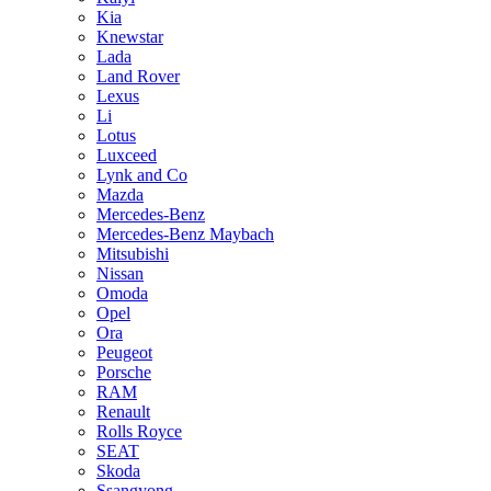
Kia
Knewstar
Lada
Land Rover
Lexus
Li
Lotus
Luxceed
Lynk and Co
Mazda
Mercedes-Benz
Mercedes-Benz Maybach
Mitsubishi
Nissan
Omoda
Opel
Ora
Peugeot
Porsche
RAM
Renault
Rolls Royce
SEAT
Skoda
Ssangyong