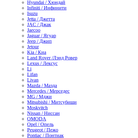
Hyundai / Хюндай
Infiniti / Инфинити
Isuzu
Jetta / Джетта
JAC / Джак
Jaecoo
Jaguar / Ягуар
Jeep / Джип
Jetour
Kia / Киа
Land Rover /Лэнд Ровер
Lexus / Лексус
Li
Lifan
Livan
Mazda / Мазда
Mercedes / Мерседес
MG / Мджи
Mitsubishi / Митсубиши
Moskvitch
Nissan / Ниссан
OMODA
Opel / Опель
Peugeot / Пежо
Pontiac / Понтиак