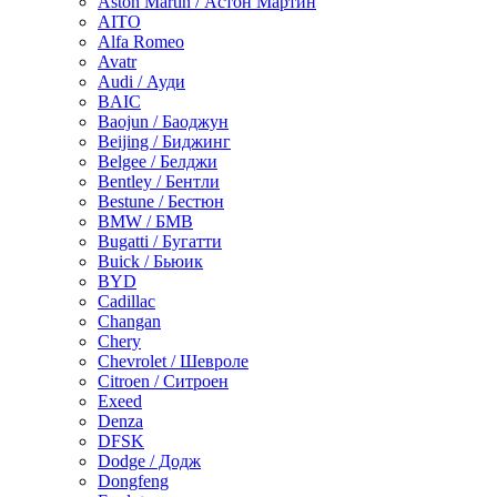
Aston Martin / Астон Мартин
AITO
Alfa Romeo
Avatr
Audi / Ауди
BAIC
Baojun / Баоджун
Beijing / Биджинг
Belgee / Белджи
Bentley / Бентли
Bestune / Бестюн
BMW / БМВ
Bugatti / Бугатти
Buick / Бьюик
BYD
Cadillac
Changan
Chery
Chevrolet / Шевроле
Citroen / Ситроен
Exeed
Denza
DFSK
Dodge / Додж
Dongfeng