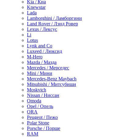
Kia / Киа
Knewstar
Lada
Lamborghini / Ламборгини
Land Rover / Лэнд Ровер
Lexus / Лексус
Li
Lotus
Lynk and Co
Luxeed / Люксид
M-Hero
Mazda / Мазда
Mercedes / Мерседес
Mini / Мини
Mercedes-Benz Maybach
Mitsubishi / Митсубиши
Moskvich
Nissan / Ниссан
Omoda
Opel / Опель
ORA
Peugeot / Пежо
Polar Stone
Porsche / Порше
RAM