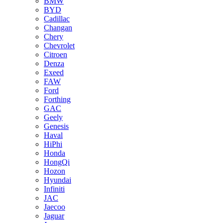
BMW
BYD
Cadillac
Changan
Chery
Chevrolet
Citroen
Denza
Exeed
FAW
Ford
Forthing
GAC
Geely
Genesis
Haval
HiPhi
Honda
HongQi
Hozon
Hyundai
Infiniti
JAC
Jaecoo
Jaguar