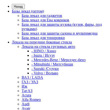
Назад
Базы лекал (оптом)
База лекал для гаджетов
База лекал для Ева ковриков
База лекал для защиты кузова (кузов, фары, под
ручками)
База лекал для защиты салона и мультимедиа
База лекал для тонировки
Лекала на передние боковые стекла
Лекала на стекла грузовых авто
- HINO / Хино
- Isuzu / Исузу
- Mercedes-Benz / Мерседес-бенз
- Mitsubishi / Митсубиши
- Suzuki /Сузуки
- Volvo / Вольво
ВАЗ / LADA
ГАЗ / УАЗ
Иж
ТагАЗ
Acura
Alfa Romeo
Audi
Avatr