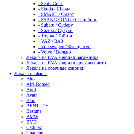
- Seat / Сиат
- Skoda / Шкода
- SMART / Смарт
- SSANGYONG / Ссангйонг
- Subaru / Субару
- Suzuki / Сузуки
- Toyota / Тойота
- VAZ / ВАЗ
- Volkswagen / Фолцваген
- Volvo / Вольво
Лекала на EVA коврики багажника
Лекала на EVA коврики грузовых авто
Лекала на обычные коврики
Лекала на фары
Aito
Alfa Romeo
Audi
Avatr
Baic
BENTLEY
Bestune
BMW
BYD
Cadillac
Changan