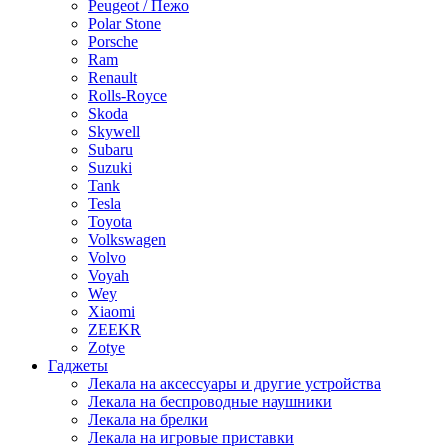
Peugeot / Пежо
Polar Stone
Porsche
Ram
Renault
Rolls-Royce
Skoda
Skywell
Subaru
Suzuki
Tank
Tesla
Toyota
Volkswagen
Volvo
Voyah
Wey
Xiaomi
ZEEKR
Zotye
Гаджеты
Лекала на аксессуары и другие устройства
Лекала на беспроводные наушники
Лекала на брелки
Лекала на игровые приставки