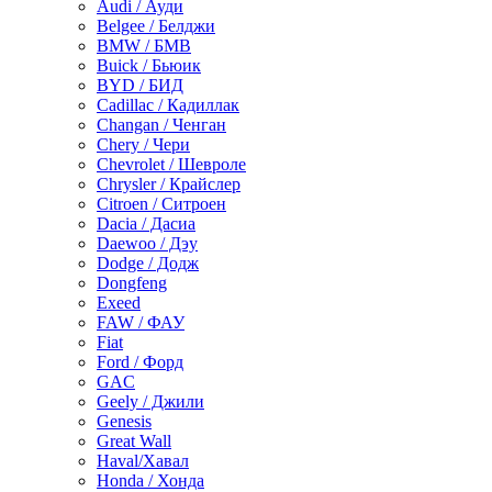
Audi / Ауди
Belgee / Белджи
BMW / БМВ
Buick / Бьюик
BYD / БИД
Cadillac / Кадиллак
Changan / Ченган
Chery / Чери
Chevrolet / Шевроле
Chrysler / Крайслер
Citroen / Ситроен
Dacia / Дасиа
Daewoo / Дэу
Dodge / Додж
Dongfeng
Exeed
FAW / ФАУ
Fiat
Ford / Форд
GAC
Geely / Джили
Genesis
Great Wall
Haval/Хавал
Honda / Хонда