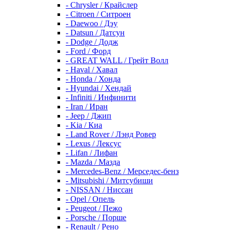
- Chrysler / Крайслер
- Citroen / Ситроен
- Daewoo / Дэу
- Datsun / Датсун
- Dodge / Додж
- Ford / Форд
- GREAT WALL / Грейт Волл
- Haval / Хавал
- Honda / Хонда
- Hyundai / Хендай
- Infiniti / Инфинити
- Iran / Иран
- Jeep / Джип
- Kia / Киа
- Land Rover / Лэнд Ровер
- Lexus / Лексус
- Lifan / Лифан
- Mazda / Мазда
- Mercedes-Benz / Мерседес-бенз
- Mitsubishi / Митсубиши
- NISSAN / Ниссан
- Opel / Опель
- Peugeot / Пежо
- Porsche / Порше
- Renault / Рено