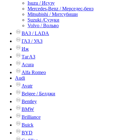
Isuzu / Исузу
Mercedes-Benz / Мерседес-бенз
Mitsubishi / Митсубиши
Suzuki /Сузуки
Volvo / Вольво
ВАЗ / LADA
ГАЗ / УАЗ
Иж
ТагАЗ
Acura
Alfa Romeo
Audi
Avatr
Belgee / Белджи
Bentley
BMW
Brilliance
Buick
BYD