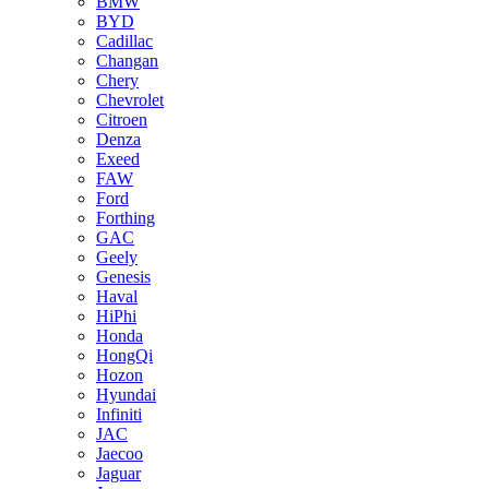
BMW
BYD
Cadillac
Changan
Chery
Chevrolet
Citroen
Denza
Exeed
FAW
Ford
Forthing
GAC
Geely
Genesis
Haval
HiPhi
Honda
HongQi
Hozon
Hyundai
Infiniti
JAC
Jaecoo
Jaguar