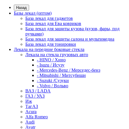
Назад
Базы лекал (оптом)
База лекал для гаджетов
База лекал для Ева ковриков
База лекал для защиты кузова (кузов, фары, под
ручками)
База лекал для защиты салона и мультимедиа
База лекал для тонировки
Лекала на передние боковые стекла
Лекала на стекла грузовых авто
- HINO / Хино
- Isuzu / Исузу
- Mercedes-Benz / Мерседес-бенз
- Mitsubishi / Митсубиши
- Suzuki /Сузуки
- Volvo / Вольво
ВАЗ / LADA
ГАЗ / УАЗ
Иж
ТагАЗ
Acura
Alfa Romeo
Audi
Avatr