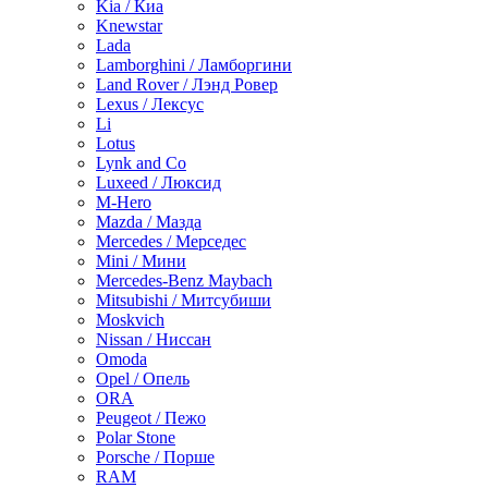
Kia / Киа
Knewstar
Lada
Lamborghini / Ламборгини
Land Rover / Лэнд Ровер
Lexus / Лексус
Li
Lotus
Lynk and Co
Luxeed / Люксид
M-Hero
Mazda / Мазда
Mercedes / Мерседес
Mini / Мини
Mercedes-Benz Maybach
Mitsubishi / Митсубиши
Moskvich
Nissan / Ниссан
Omoda
Opel / Опель
ORA
Peugeot / Пежо
Polar Stone
Porsche / Порше
RAM