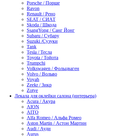
Porsche / Порше
Ravon
Renault / Рено
SEAT / СИАТ
Skoda / Шкода
SsangYong / Санг Йонг
Subaru / Субару
Suzuki /Сузуки
Tank
Tesla / Тесла
Toyota / Тойота
Trumpchi
Volkswagen / Фольцваген
Volvo / Вольво
Voyah
Zeekr / Зикр
Zotye
Лекала для оклейки салона (интерьера)
Acura / Акура
AION
AITO
Alfa Romeo / Альфа Ромео
Aston Martin / Астон Мартин
Audi / Ауди
Aurus