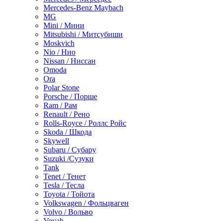
Mercedes-Benz Maybach
MG
Mini / Мини
Mitsubishi / Митсубиши
Moskvich
Nio / Нио
Nissan / Ниссан
Omoda
Ora
Polar Stone
Porsche / Порше
Ram / Рам
Renault / Рено
Rolls-Royce / Роллс Ройс
Skoda / Шкода
Skywell
Subaru / Субару
Suzuki /Сузуки
Tank
Tenet / Тенет
Tesla / Тесла
Toyota / Тойота
Volkswagen / Фольцваген
Volvo / Вольво
Voyah