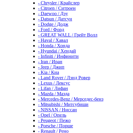
- Chrysler / Крайслер
- Citroen / Ситроен
- Daewoo / Дэу
- Datsun / Датсун
- Dodge / Додж
- Ford / Форд
- GREAT WALL / Грейт Волл
- Haval / Хавал
- Honda / Хонда
- Hyundai / Хендай
- Infiniti / Инфинити
- Iran / Иран
- Jeep / Джип
- Kia / Киа
- Land Rover / Лэнд Ровер
- Lexus / Лексус
- Lifan / Лифан
- Mazda / Мазда
- Mercedes-Benz / Мерседес-бенз
- Mitsubishi / Митсубиши
- NISSAN / Ниссан
- Opel / Опель
- Peugeot / Пежо
- Porsche / Порше
- Renault / Рено