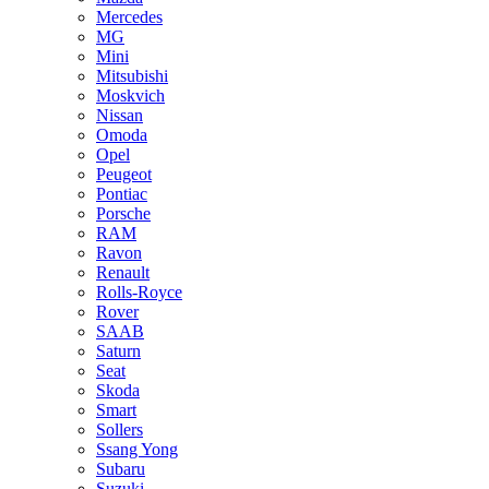
Mercedes
MG
Mini
Mitsubishi
Moskvich
Nissan
Omoda
Opel
Peugeot
Pontiac
Porsche
RAM
Ravon
Renault
Rolls-Royce
Rover
SAAB
Saturn
Seat
Skoda
Smart
Sollers
Ssang Yong
Subaru
Suzuki