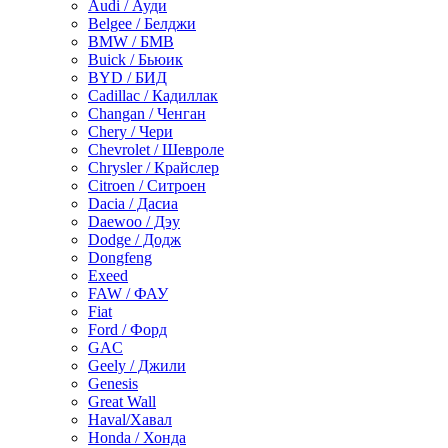
Audi / Ауди
Belgee / Белджи
BMW / БМВ
Buick / Бьюик
BYD / БИД
Cadillac / Кадиллак
Changan / Ченган
Chery / Чери
Chevrolet / Шевроле
Chrysler / Крайслер
Citroen / Ситроен
Dacia / Дасиа
Daewoo / Дэу
Dodge / Додж
Dongfeng
Exeed
FAW / ФАУ
Fiat
Ford / Форд
GAC
Geely / Джили
Genesis
Great Wall
Haval/Хавал
Honda / Хонда