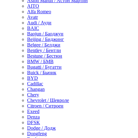
Aston Martin / Астон Мартин
AITO
Alfa Romeo
Avatr
Audi / Ауди
BAIC
Baojun / Баоджун
Beijing / Биджинг
Belgee / Белджи
Bentley / Бентли
Bestune / Бестюн
BMW / БМВ
Bugatti / Бугатти
Buick / Бьюик
BYD
Cadillac
Changan
Chery
Chevrolet / Шевроле
Citroen / Ситроен
Exeed
Denza
DFSK
Dodge / Додж
Dongfeng