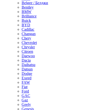
Belgee / Белджи
Bentley
BMW
Brilliance
Buick
BYD
Cadillac
Changan
Chery
Chevrolet
Chrysler
Citroen
Daewoo
Dacia
Daihatsu
Datsun
Dodge
Exeed
FAW
Fiat
Ford
GAC
Gaz
Geely
Genesis