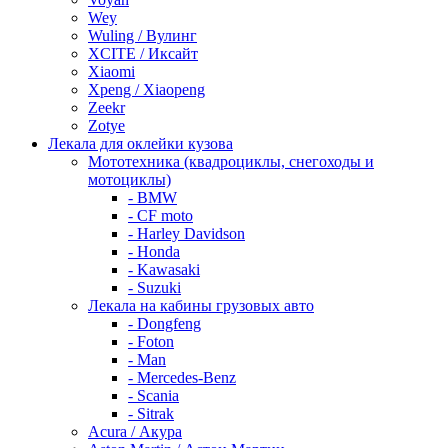
Wey
Wuling / Вулинг
XCITE / Иксайт
Xiaomi
Xpeng / Xiaopeng
Zeekr
Zotye
Лекала для оклейки кузова
Мототехника (квадроциклы, снегоходы и
мотоциклы)
- BMW
- CF moto
- Harley Davidson
- Honda
- Kawasaki
- Suzuki
Лекала на кабины грузовых авто
- Dongfeng
- Foton
- Man
- Mercedes-Benz
- Scania
- Sitrak
Acura / Акура