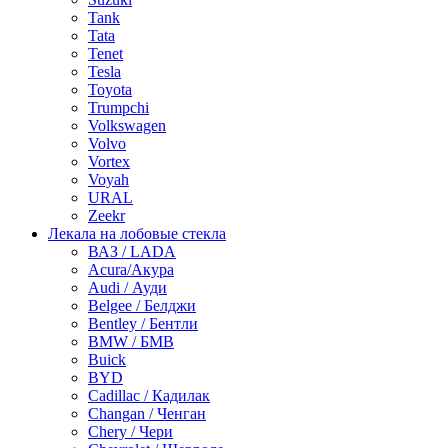
Tank
Tata
Tenet
Tesla
Toyota
Trumpchi
Volkswagen
Volvo
Vortex
Voyah
URAL
Zeekr
Лекала на лобовые стекла
ВАЗ / LADA
Acura/Акура
Audi / Ауди
Belgee / Белджи
Bentley / Бентли
BMW / БМВ
Buick
BYD
Cadillac / Кадилак
Changan / Ченган
Chery / Чери