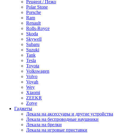
Peugeot / Пежо
Polar Stone
Porsche
Ram
Renault
Rolls-Royce
Skoda
Skywell
Subaru
Suzuki
Tank
Tesla
Toyota
Volkswagen
Volvo
Voyah
Wey
Xiaomi
ZEEKR
Zotye
Гаджеты
Лекала на аксессуары и другие устройства
Лекала на беспроводные наушники
Лекала на брелки
Лекала на игровые приставки