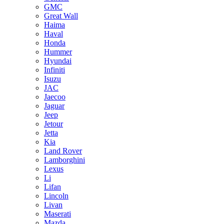
GMC
Great Wall
Haima
Haval
Honda
Hummer
Hyundai
Infiniti
Isuzu
JAC
Jaecoo
Jaguar
Jeep
Jetour
Jetta
Kia
Land Rover
Lamborghini
Lexus
Li
Lifan
Lincoln
Livan
Maserati
Mazda