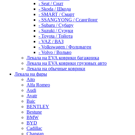
- Seat / Сиат
- Skoda / Шкода
- SMART / Смарт
- SSANGYONG / Ссангйонг
- Subaru / Субару
- Suzuki / Сузуки
- Toyota / Тойота
- VAZ / ВАЗ
- Volkswagen / Фолцваген
- Volvo / Вольво
Лекала на EVA коврики багажника
Лекала на EVA коврики грузовых авто
Лекала на обычные коврики
Лекала на фары
Aito
Alfa Romeo
Audi
Avatr
Baic
BENTLEY
Bestune
BMW
BYD
Cadillac
Changan