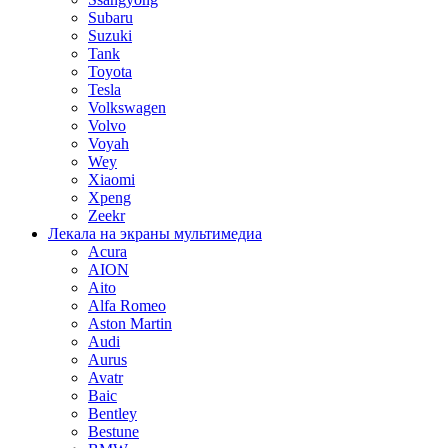
Subaru
Suzuki
Tank
Toyota
Tesla
Volkswagen
Volvo
Voyah
Wey
Xiaomi
Xpeng
Zeekr
Лекала на экраны мультимедиа
Acura
AION
Aito
Alfa Romeo
Aston Martin
Audi
Aurus
Avatr
Baic
Bentley
Bestune