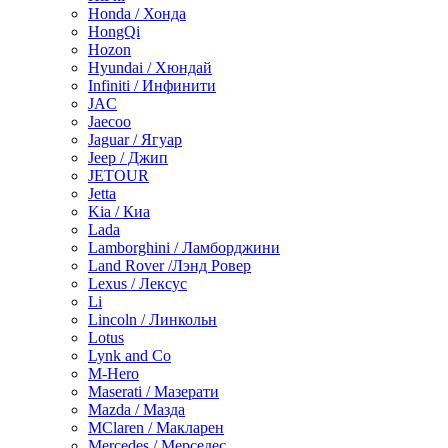
Honda / Хонда
HongQi
Hozon
Hyundai / Хюндай
Infiniti / Инфинити
JAC
Jaecoo
Jaguar / Ягуар
Jeep / Джип
JETOUR
Jetta
Kia / Киа
Lada
Lamborghini / Ламборджини
Land Rover /Лэнд Ровер
Lexus / Лексус
Li
Lincoln / Линкольн
Lotus
Lynk and Co
M-Hero
Maserati / Мазерати
Mazda / Мазда
MClaren / Макларен
Mercedes / Мерседес