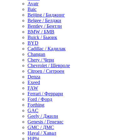
Avatr
Baic
Beijing / Биджинг
Belgee / Белджи
Bentley / Бентли
BMW / БМВ
Buick / Бьюик
BYD
Cadillac / Кадилак
Changan
Chery / Чери
Chevrolet / Шевроле
Citroen / Ситроен
Denza
Exeed
FAW
Ferrari / Феррари
Ford / Форд
Forthing
GAC
Geely / Джили
Genesis / Генезис
GMC / ДМС
Haval / Хавал
HiPhi