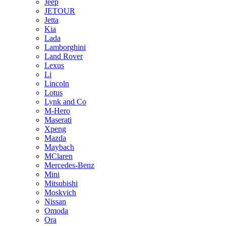
Jeep
JETOUR
Jetta
Kia
Lada
Lamborghini
Land Rover
Lexus
Li
Lincoln
Lotus
Lynk and Co
M-Hero
Maserati
Xpeng
Mazda
Maybach
MClaren
Mercedes-Benz
Mini
Mitsubishi
Moskvich
Nissan
Omoda
Ora