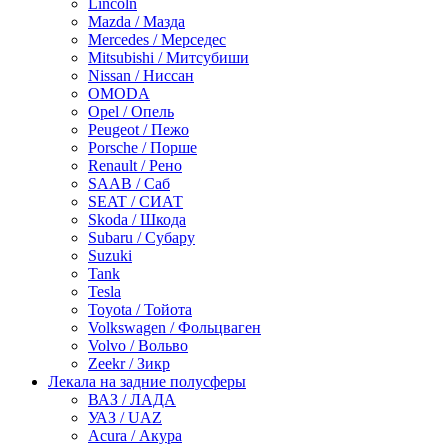
Lincoln
Mazda / Мазда
Mercedes / Мерседес
Mitsubishi / Митсубиши
Nissan / Ниссан
OMODA
Opel / Опель
Peugeot / Пежо
Porsche / Порше
Renault / Рено
SAAB / Саб
SEAT / СИАТ
Skoda / Шкода
Subaru / Субару
Suzuki
Tank
Tesla
Toyota / Тойота
Volkswagen / Фольцваген
Volvo / Вольво
Zeekr / Зикр
Лекала на задние полусферы
ВАЗ / ЛАДА
УАЗ / UAZ
Acura / Акура