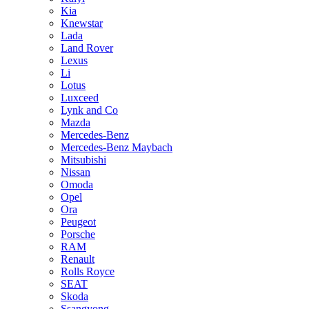
Kia
Knewstar
Lada
Land Rover
Lexus
Li
Lotus
Luxceed
Lynk and Co
Mazda
Mercedes-Benz
Mercedes-Benz Maybach
Mitsubishi
Nissan
Omoda
Opel
Ora
Peugeot
Porsche
RAM
Renault
Rolls Royce
SEAT
Skoda
Ssangyong