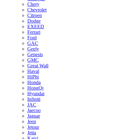
Chery
Chevrolet
Citroen
Dodge
EXEED
Ferrari
Ford
GAC
Geely
Genesis
GMC
Great Wall
Haval
HiPhi
Honda
HongQi
Hyundai
Infiniti
JAC
Jaecoo
Jaguar
Jeep
Jetour
Jetta
Kaiyi