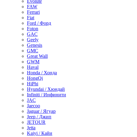
Evolute
FAW
Ferrari
Fiat
Ford / Форд
Foton
GAC
Geely
Genesis
GMC
Great Wall
GWM
Haval
Honda / Хонда
HongQi
HiPhi
Hyundai / Хюндай
Infiniti / Инфинити
JAC
Jaecoo
Jaguar / Ягуар
Jeep / Джип
JETOUR
Jetta
Kaiyi / Кайи