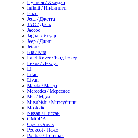
Hyundai / Хюндай
Infiniti / Инфинити
Isuzu
Jetta / Джетта
JAC / Джак
Jaecoo
Jaguar / Ягуар
Jeep / Джип
Jetour
Kia / Киа
Land Rover /Лэнд Ровер
Lexus / Лексус
Li
Lifan
Livan
Mazda / Мазда
Mercedes / Мерседес
MG / Мджи
Mitsubishi / Митсубиши
Moskvitch
Nissan / Ниссан
OMODA
Opel / Опель
Peugeot / Пежо
Pontiac / Понтиак