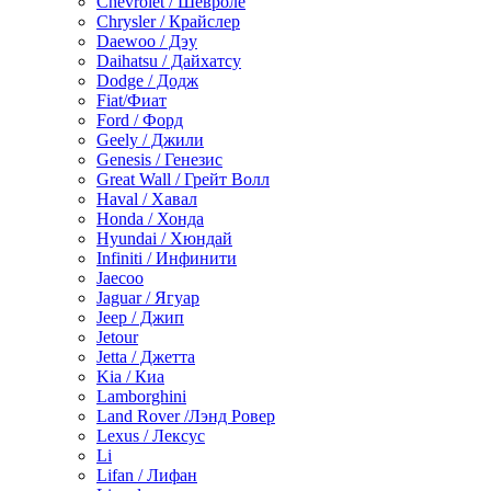
Chevrolet / Шевроле
Chrysler / Крайслер
Daewoo / Дэу
Daihatsu / Дайхатсу
Dodge / Додж
Fiat/Фиат
Ford / Форд
Geely / Джили
Genesis / Генезис
Great Wall / Грейт Волл
Haval / Хавал
Honda / Хонда
Hyundai / Хюндай
Infiniti / Инфинити
Jaecoo
Jaguar / Ягуар
Jeep / Джип
Jetour
Jetta / Джетта
Kia / Киа
Lamborghini
Land Rover /Лэнд Ровер
Lexus / Лексус
Li
Lifan / Лифан