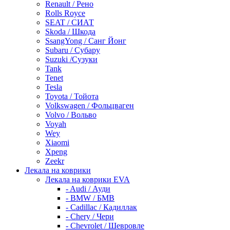
Renault / Рено
Rolls Royce
SEAT / СИАТ
Skoda / Шкода
SsangYong / Санг Йонг
Subaru / Субару
Suzuki /Сузуки
Tank
Tenet
Tesla
Toyota / Тойота
Volkswagen / Фольцваген
Volvo / Вольво
Voyah
Wey
Xiaomi
Xpeng
Zeekr
Лекала на коврики
Лекала на коврики EVA
- Audi / Ауди
- BMW / БМВ
- Cadillac / Кадиллак
- Chery / Чери
- Chevrolet / Шевровле