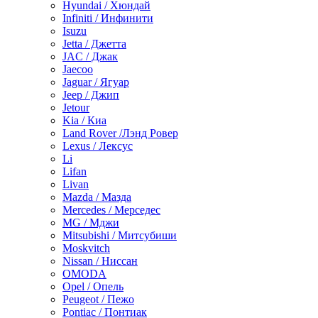
Hyundai / Хюндай
Infiniti / Инфинити
Isuzu
Jetta / Джетта
JAC / Джак
Jaecoo
Jaguar / Ягуар
Jeep / Джип
Jetour
Kia / Киа
Land Rover /Лэнд Ровер
Lexus / Лексус
Li
Lifan
Livan
Mazda / Мазда
Mercedes / Мерседес
MG / Мджи
Mitsubishi / Митсубиши
Moskvitch
Nissan / Ниссан
OMODA
Opel / Опель
Peugeot / Пежо
Pontiac / Понтиак