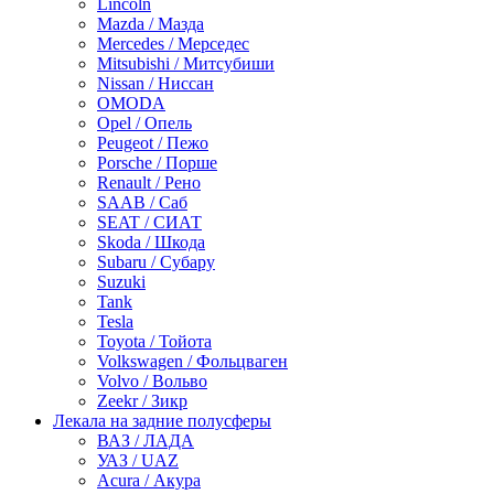
Lincoln
Mazda / Мазда
Mercedes / Мерседес
Mitsubishi / Митсубиши
Nissan / Ниссан
OMODA
Opel / Опель
Peugeot / Пежо
Porsche / Порше
Renault / Рено
SAAB / Саб
SEAT / СИАТ
Skoda / Шкода
Subaru / Субару
Suzuki
Tank
Tesla
Toyota / Тойота
Volkswagen / Фольцваген
Volvo / Вольво
Zeekr / Зикр
Лекала на задние полусферы
ВАЗ / ЛАДА
УАЗ / UAZ
Acura / Акура