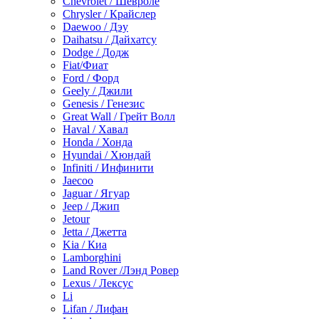
Chevrolet / Шевроле
Chrysler / Крайслер
Daewoo / Дэу
Daihatsu / Дайхатсу
Dodge / Додж
Fiat/Фиат
Ford / Форд
Geely / Джили
Genesis / Генезис
Great Wall / Грейт Волл
Haval / Хавал
Honda / Хонда
Hyundai / Хюндай
Infiniti / Инфинити
Jaecoo
Jaguar / Ягуар
Jeep / Джип
Jetour
Jetta / Джетта
Kia / Киа
Lamborghini
Land Rover /Лэнд Ровер
Lexus / Лексус
Li
Lifan / Лифан