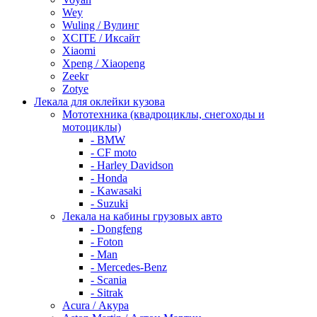
Wey
Wuling / Вулинг
XCITE / Иксайт
Xiaomi
Xpeng / Xiaopeng
Zeekr
Zotye
Лекала для оклейки кузова
Мототехника (квадроциклы, снегоходы и
мотоциклы)
- BMW
- CF moto
- Harley Davidson
- Honda
- Kawasaki
- Suzuki
Лекала на кабины грузовых авто
- Dongfeng
- Foton
- Man
- Mercedes-Benz
- Scania
- Sitrak
Acura / Акура