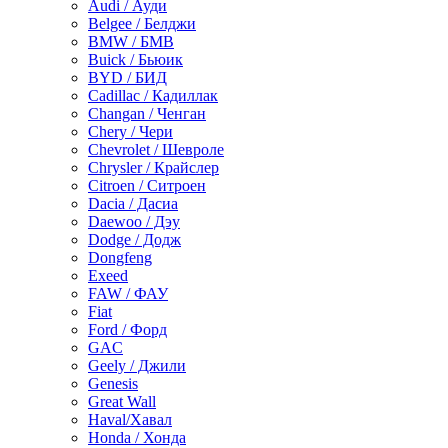
Audi / Ауди
Belgee / Белджи
BMW / БМВ
Buick / Бьюик
BYD / БИД
Cadillac / Кадиллак
Changan / Ченган
Chery / Чери
Chevrolet / Шевроле
Chrysler / Крайслер
Citroen / Ситроен
Dacia / Дасиа
Daewoo / Дэу
Dodge / Додж
Dongfeng
Exeed
FAW / ФАУ
Fiat
Ford / Форд
GAC
Geely / Джили
Genesis
Great Wall
Haval/Хавал
Honda / Хонда