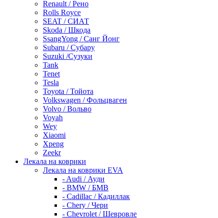
Renault / Рено
Rolls Royce
SEAT / СИАТ
Skoda / Шкода
SsangYong / Санг Йонг
Subaru / Субару
Suzuki /Сузуки
Tank
Tenet
Tesla
Toyota / Тойота
Volkswagen / Фольцваген
Volvo / Вольво
Voyah
Wey
Xiaomi
Xpeng
Zeekr
Лекала на коврики
Лекала на коврики EVA
- Audi / Ауди
- BMW / БМВ
- Cadillac / Кадиллак
- Chery / Чери
- Chevrolet / Шевровле