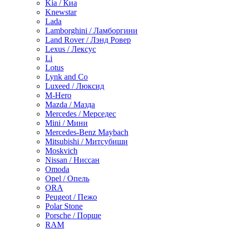
Kia / Киа
Knewstar
Lada
Lamborghini / Ламборгини
Land Rover / Лэнд Ровер
Lexus / Лексус
Li
Lotus
Lynk and Co
Luxeed / Люксид
M-Hero
Mazda / Мазда
Mercedes / Мерседес
Mini / Мини
Mercedes-Benz Maybach
Mitsubishi / Митсубиши
Moskvich
Nissan / Ниссан
Omoda
Opel / Опель
ORA
Peugeot / Пежо
Polar Stone
Porsche / Порше
RAM