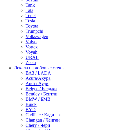
Tank
Tata
Tenet
Tesla
Toyota
Trumpchi
Volkswagen
Volvo
Vortex
Voyah
URAL
Zeekr
Лекала на лобовые стекла
ВАЗ / LADA
Acura/Акура
Audi / Ауди
Belgee / Белджи
Bentley / Бентли
BMW / БМВ
Buick
BYD
Cadillac / Кадилак
Changan / Ченган
Chery / Чери