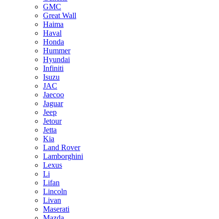
GMC
Great Wall
Haima
Haval
Honda
Hummer
Hyundai
Infiniti
Isuzu
JAC
Jaecoo
Jaguar
Jeep
Jetour
Jetta
Kia
Land Rover
Lamborghini
Lexus
Li
Lifan
Lincoln
Livan
Maserati
Mazda