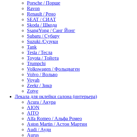
Porsche / Порше
Ravon
Renault / Рено
SEAT / СИАТ
Skoda / Шкода
SsangYong / Санг Йонг
Subaru / Субару
Suzuki /Сузуки
Tank
Tesla / Тесла
Toyota / Тойота
Trumpchi
Volkswagen / Фольцваген
Volvo / Вольво
Voyah
Zeekr / Зикр
Zotye
Лекала для оклейки салона (интерьера)
Acura / Акура
AION
AITO
Alfa Romeo / Альфа Ромео
Aston Martin / Астон Мартин
Audi / Ауди
Aurus