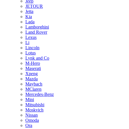
Jeep
JETOUR
Jetta
Kia
Lada
Lamborghini
Land Rover
Lexus
Li
Lincoln
Lotus
Lynk and Co
M-Hero
Maserati
Xpeng
Mazda
Maybach
MClaren
Mercedes-Benz
Mini
Mitsubishi
Moskvich
Nissan
Omoda
Ora