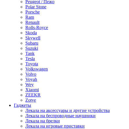
Peugeot / Пежо
Polar Stone
Porsche
Ram
Renault
Rolls-Royce
Skoda
Skywell
Subaru
Suzuki
Tank
Tesla
Toyota
Volkswagen
Volvo
Voyah
Wey
Xiaomi
ZEEKR
Zotye
Гаджеты
Лекала на аксессуары и другие устройства
Лекала на беспроводные наушники
Лекала на брелки
Лекала на игровые приставки