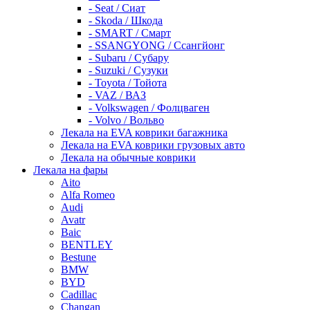
- Seat / Сиат
- Skoda / Шкода
- SMART / Смарт
- SSANGYONG / Ссангйонг
- Subaru / Субару
- Suzuki / Сузуки
- Toyota / Тойота
- VAZ / ВАЗ
- Volkswagen / Фолцваген
- Volvo / Вольво
Лекала на EVA коврики багажника
Лекала на EVA коврики грузовых авто
Лекала на обычные коврики
Лекала на фары
Aito
Alfa Romeo
Audi
Avatr
Baic
BENTLEY
Bestune
BMW
BYD
Cadillac
Changan