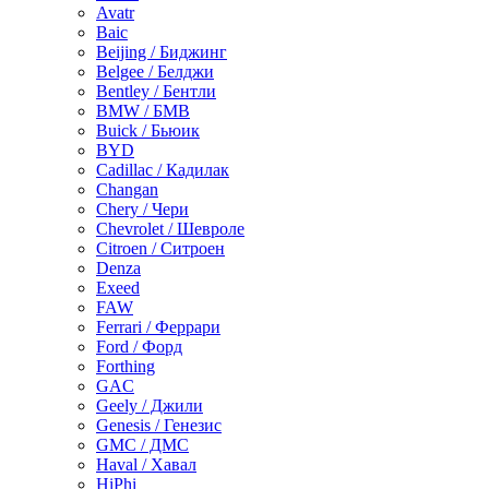
Avatr
Baic
Beijing / Биджинг
Belgee / Белджи
Bentley / Бентли
BMW / БМВ
Buick / Бьюик
BYD
Cadillac / Кадилак
Changan
Chery / Чери
Chevrolet / Шевроле
Citroen / Ситроен
Denza
Exeed
FAW
Ferrari / Феррари
Ford / Форд
Forthing
GAC
Geely / Джили
Genesis / Генезис
GMC / ДМС
Haval / Хавал
HiPhi