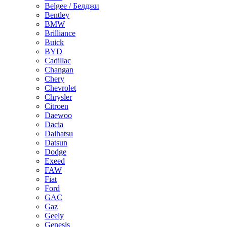
Belgee / Белджи
Bentley
BMW
Brilliance
Buick
BYD
Cadillac
Changan
Chery
Chevrolet
Chrysler
Citroen
Daewoo
Dacia
Daihatsu
Datsun
Dodge
Exeed
FAW
Fiat
Ford
GAC
Gaz
Geely
Genesis