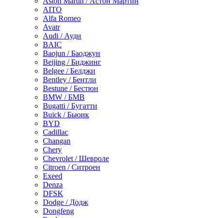
Aston Martin / Астон Мартин
AITO
Alfa Romeo
Avatr
Audi / Ауди
BAIC
Baojun / Баоджун
Beijing / Биджинг
Belgee / Белджи
Bentley / Бентли
Bestune / Бестюн
BMW / БМВ
Bugatti / Бугатти
Buick / Бьюик
BYD
Cadillac
Changan
Chery
Chevrolet / Шевроле
Citroen / Ситроен
Exeed
Denza
DFSK
Dodge / Додж
Dongfeng