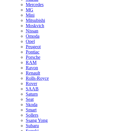
Mercedes
MG
Mini
Mitsubishi
Moskvich
Nissan
Omoda
Opel
Peugeot
Pontiac
Porsche
RAM
Ravon
Renault
Rolls-Royce
Rover
SAAB
Saturn
Seat
Skoda
Smart
Sollers
Ssang Yong
Subaru
Suzuki