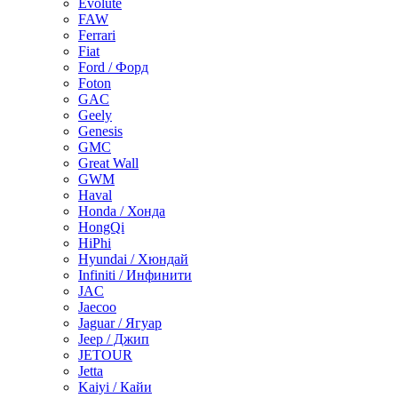
Evolute
FAW
Ferrari
Fiat
Ford / Форд
Foton
GAC
Geely
Genesis
GMC
Great Wall
GWM
Haval
Honda / Хонда
HongQi
HiPhi
Hyundai / Хюндай
Infiniti / Инфинити
JAC
Jaecoo
Jaguar / Ягуар
Jeep / Джип
JETOUR
Jetta
Kaiyi / Кайи