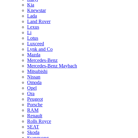
Kia
Knewstar
Lada
Land Rover
Lexus
Li
Lotus
Luxceed
Lynk and Co
Mazda
Mercedes-Benz
Mercedes-Benz Maybach
Mitsubishi
Nissan
Omoda
Opel
Ora
Peugeot
Porsche
RAM
Renault
Rolls Royce
SEAT
Skoda
Ssangyong