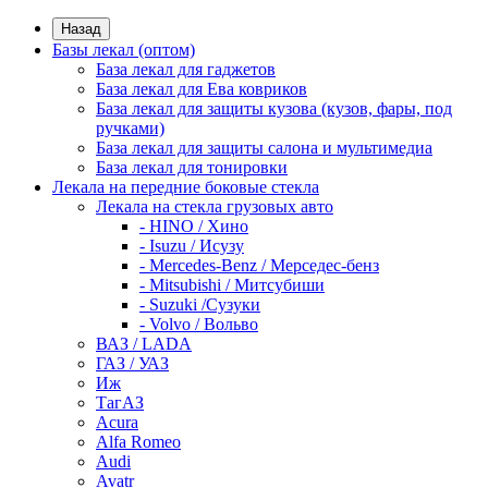
Назад
Базы лекал (оптом)
База лекал для гаджетов
База лекал для Ева ковриков
База лекал для защиты кузова (кузов, фары, под
ручками)
База лекал для защиты салона и мультимедиа
База лекал для тонировки
Лекала на передние боковые стекла
Лекала на стекла грузовых авто
- HINO / Хино
- Isuzu / Исузу
- Mercedes-Benz / Мерседес-бенз
- Mitsubishi / Митсубиши
- Suzuki /Сузуки
- Volvo / Вольво
ВАЗ / LADA
ГАЗ / УАЗ
Иж
ТагАЗ
Acura
Alfa Romeo
Audi
Avatr