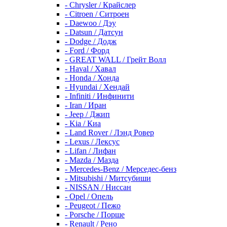
- Chrysler / Крайслер
- Citroen / Ситроен
- Daewoo / Дэу
- Datsun / Датсун
- Dodge / Додж
- Ford / Форд
- GREAT WALL / Грейт Волл
- Haval / Хавал
- Honda / Хонда
- Hyundai / Хендай
- Infiniti / Инфинити
- Iran / Иран
- Jeep / Джип
- Kia / Киа
- Land Rover / Лэнд Ровер
- Lexus / Лексус
- Lifan / Лифан
- Mazda / Мазда
- Mercedes-Benz / Мерседес-бенз
- Mitsubishi / Митсубиши
- NISSAN / Ниссан
- Opel / Опель
- Peugeot / Пежо
- Porsche / Порше
- Renault / Рено