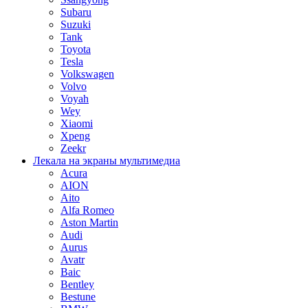
Subaru
Suzuki
Tank
Toyota
Tesla
Volkswagen
Volvo
Voyah
Wey
Xiaomi
Xpeng
Zeekr
Лекала на экраны мультимедиа
Acura
AION
Aito
Alfa Romeo
Aston Martin
Audi
Aurus
Avatr
Baic
Bentley
Bestune