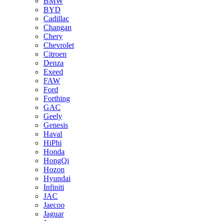
BMW
BYD
Cadillac
Changan
Chery
Chevrolet
Citroen
Denza
Exeed
FAW
Ford
Forthing
GAC
Geely
Genesis
Haval
HiPhi
Honda
HongQi
Hozon
Hyundai
Infiniti
JAC
Jaecoo
Jaguar