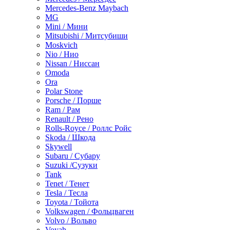
Mercedes-Benz Maybach
MG
Mini / Мини
Mitsubishi / Митсубиши
Moskvich
Nio / Нио
Nissan / Ниссан
Omoda
Ora
Polar Stone
Porsche / Порше
Ram / Рам
Renault / Рено
Rolls-Royce / Роллс Ройс
Skoda / Шкода
Skywell
Subaru / Субару
Suzuki /Сузуки
Tank
Tenet / Тенет
Tesla / Тесла
Toyota / Тойота
Volkswagen / Фольцваген
Volvo / Вольво
Voyah