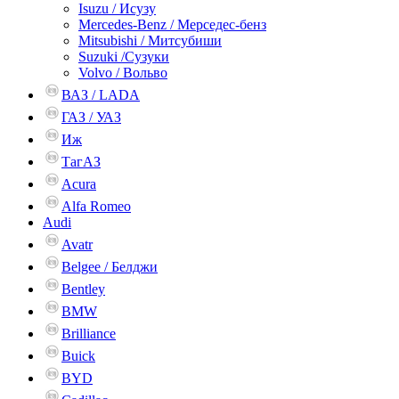
Isuzu / Исузу
Mercedes-Benz / Мерседес-бенз
Mitsubishi / Митсубиши
Suzuki /Сузуки
Volvo / Вольво
ВАЗ / LADA
ГАЗ / УАЗ
Иж
ТагАЗ
Acura
Alfa Romeo
Audi
Avatr
Belgee / Белджи
Bentley
BMW
Brilliance
Buick
BYD