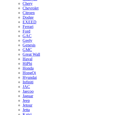
Chery
Chevrolet
Citroen
Dodge
EXEED
Ferrari
Ford
GAC
Geely
Genesis
GMC
Great Wall
Haval
HiPhi
Honda
HongQi
Hyundai
Infiniti
JAC
Jaecoo
Jaguar
Jeep
Jetour
Jetta
Kaiyi