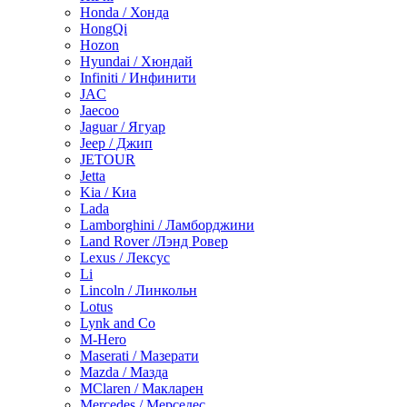
Honda / Хонда
HongQi
Hozon
Hyundai / Хюндай
Infiniti / Инфинити
JAC
Jaecoo
Jaguar / Ягуар
Jeep / Джип
JETOUR
Jetta
Kia / Киа
Lada
Lamborghini / Ламборджини
Land Rover /Лэнд Ровер
Lexus / Лексус
Li
Lincoln / Линкольн
Lotus
Lynk and Co
M-Hero
Maserati / Мазерати
Mazda / Мазда
MClaren / Макларен
Mercedes / Мерседес