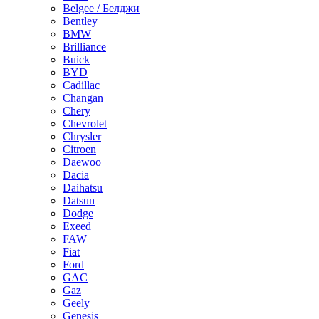
Belgee / Белджи
Bentley
BMW
Brilliance
Buick
BYD
Cadillac
Changan
Chery
Chevrolet
Chrysler
Citroen
Daewoo
Dacia
Daihatsu
Datsun
Dodge
Exeed
FAW
Fiat
Ford
GAC
Gaz
Geely
Genesis