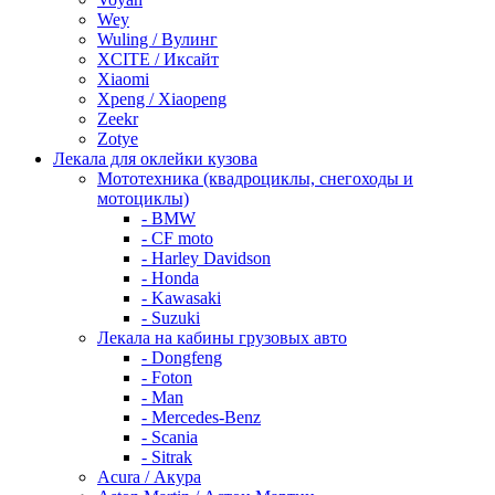
Wey
Wuling / Вулинг
XCITE / Иксайт
Xiaomi
Xpeng / Xiaopeng
Zeekr
Zotye
Лекала для оклейки кузова
Мототехника (квадроциклы, снегоходы и
мотоциклы)
- BMW
- CF moto
- Harley Davidson
- Honda
- Kawasaki
- Suzuki
Лекала на кабины грузовых авто
- Dongfeng
- Foton
- Man
- Mercedes-Benz
- Scania
- Sitrak
Acura / Акура