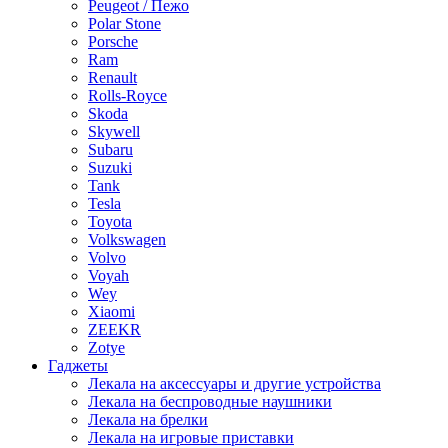
Peugeot / Пежо
Polar Stone
Porsche
Ram
Renault
Rolls-Royce
Skoda
Skywell
Subaru
Suzuki
Tank
Tesla
Toyota
Volkswagen
Volvo
Voyah
Wey
Xiaomi
ZEEKR
Zotye
Гаджеты
Лекала на аксессуары и другие устройства
Лекала на беспроводные наушники
Лекала на брелки
Лекала на игровые приставки