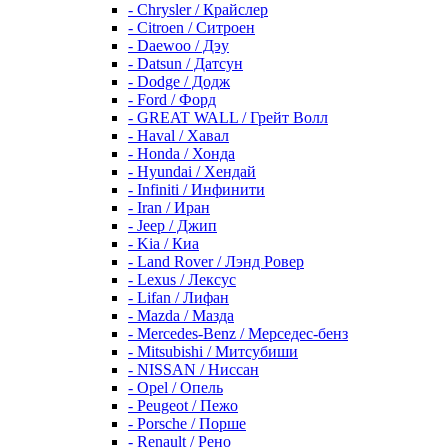
- Chrysler / Крайслер
- Citroen / Ситроен
- Daewoo / Дэу
- Datsun / Датсун
- Dodge / Додж
- Ford / Форд
- GREAT WALL / Грейт Волл
- Haval / Хавал
- Honda / Хонда
- Hyundai / Хендай
- Infiniti / Инфинити
- Iran / Иран
- Jeep / Джип
- Kia / Киа
- Land Rover / Лэнд Ровер
- Lexus / Лексус
- Lifan / Лифан
- Mazda / Мазда
- Mercedes-Benz / Мерседес-бенз
- Mitsubishi / Митсубиши
- NISSAN / Ниссан
- Opel / Опель
- Peugeot / Пежо
- Porsche / Порше
- Renault / Рено