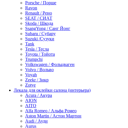
Porsche / Порше
Ravon
Renault / Рено
SEAT / СИАТ
Skoda / Шкода
SsangYong / Санг Йонг
Subaru / Субару
Suzuki /Сузуки
Tank
Tesla / Тесла
Toyota / Тойота
Trumpchi
Volkswagen / Фольцваген
Volvo / Вольво
Voyah
Zeekr / Зикр
Zotye
Лекала для оклейки салона (интерьера)
Acura / Акура
AION
AITO
Alfa Romeo / Альфа Ромео
Aston Martin / Астон Мартин
Audi / Ауди
Aurus