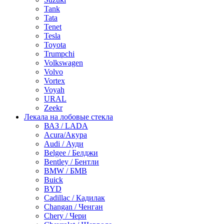
Tank
Tata
Tenet
Tesla
Toyota
Trumpchi
Volkswagen
Volvo
Vortex
Voyah
URAL
Zeekr
Лекала на лобовые стекла
ВАЗ / LADA
Acura/Акура
Audi / Ауди
Belgee / Белджи
Bentley / Бентли
BMW / БМВ
Buick
BYD
Cadillac / Кадилак
Changan / Ченган
Chery / Чери