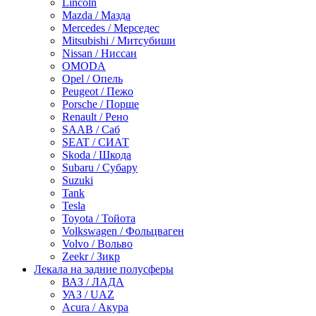
Lincoln
Mazda / Мазда
Mercedes / Мерседес
Mitsubishi / Митсубиши
Nissan / Ниссан
OMODA
Opel / Опель
Peugeot / Пежо
Porsche / Порше
Renault / Рено
SAAB / Саб
SEAT / СИАТ
Skoda / Шкода
Subaru / Субару
Suzuki
Tank
Tesla
Toyota / Тойота
Volkswagen / Фольцваген
Volvo / Вольво
Zeekr / Зикр
Лекала на задние полусферы
ВАЗ / ЛАДА
УАЗ / UAZ
Acura / Акура