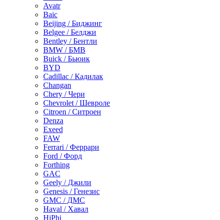
Avatr
Baic
Beijing / Биджинг
Belgee / Белджи
Bentley / Бентли
BMW / БМВ
Buick / Бьюик
BYD
Cadillac / Кадилак
Changan
Chery / Чери
Chevrolet / Шевроле
Citroen / Ситроен
Denza
Exeed
FAW
Ferrari / Феррари
Ford / Форд
Forthing
GAC
Geely / Джили
Genesis / Генезис
GMC / ДМС
Haval / Хавал
HiPhi