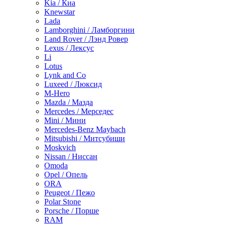
Kia / Киа
Knewstar
Lada
Lamborghini / Ламборгини
Land Rover / Лэнд Ровер
Lexus / Лексус
Li
Lotus
Lynk and Co
Luxeed / Люксид
M-Hero
Mazda / Мазда
Mercedes / Мерседес
Mini / Мини
Mercedes-Benz Maybach
Mitsubishi / Митсубиши
Moskvich
Nissan / Ниссан
Omoda
Opel / Опель
ORA
Peugeot / Пежо
Polar Stone
Porsche / Порше
RAM