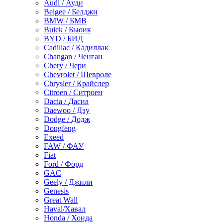
Audi / Ауди
Belgee / Белджи
BMW / БМВ
Buick / Бьюик
BYD / БИД
Cadillac / Кадиллак
Changan / Ченган
Chery / Чери
Chevrolet / Шевроле
Chrysler / Крайслер
Citroen / Ситроен
Dacia / Дасиа
Daewoo / Дэу
Dodge / Додж
Dongfeng
Exeed
FAW / ФАУ
Fiat
Ford / Форд
GAC
Geely / Джили
Genesis
Great Wall
Haval/Хавал
Honda / Хонда