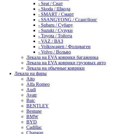
- Seat / Сиат
- Skoda / Шкода
- SMART / Смарт
- SSANGYONG / Ссангйонг
- Subaru / Субару
- Suzuki / Сузуки
- Toyota / Тойота
- VAZ / ВАЗ
- Volkswagen / Фолцваген
- Volvo / Вольво
Лекала на EVA коврики багажника
Лекала на EVA коврики грузовых авто
Лекала на обычные коврики
Лекала на фары
Aito
Alfa Romeo
Audi
Avatr
Baic
BENTLEY
Bestune
BMW
BYD
Cadillac
Changan