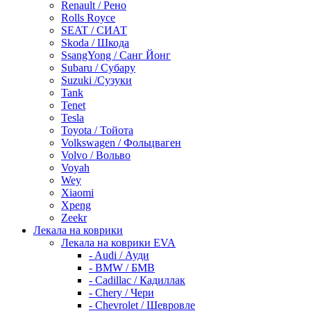
Renault / Рено
Rolls Royce
SEAT / СИАТ
Skoda / Шкода
SsangYong / Санг Йонг
Subaru / Субару
Suzuki /Сузуки
Tank
Tenet
Tesla
Toyota / Тойота
Volkswagen / Фольцваген
Volvo / Вольво
Voyah
Wey
Xiaomi
Xpeng
Zeekr
Лекала на коврики
Лекала на коврики EVA
- Audi / Ауди
- BMW / БМВ
- Cadillac / Кадиллак
- Chery / Чери
- Chevrolet / Шевровле