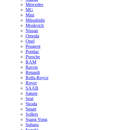
Mercedes
MG
Mini
Mitsubishi
Moskvich
Nissan
Omoda
Opel
Peugeot
Pontiac
Porsche
RAM
Ravon
Renault
Rolls-Royce
Rover
SAAB
Saturn
Seat
Skoda
Smart
Sollers
Ssang Yong
Subaru
Suzuki