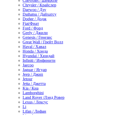
Chevrolet / Шевроле
Chrysler / Крайслер
Daewoo / Дэу
Daihatsu / Дайхатсу
Dodge / Додж
Fiat/Фиат
Ford / Форд
Geely / Джили
Genesis / Генезис
Great Wall / Грейт Волл
Haval / Хавал
Honda / Хонда
Hyundai / Хюндай
Infiniti / Инфинити
Jaecoo
Jaguar / Ягуар
Jeep / Джип
Jetour
Jetta / Джетта
Kia / Киа
Lamborghini
Land Rover /Лэнд Ровер
Lexus / Лексус
Li
Lifan / Лифан