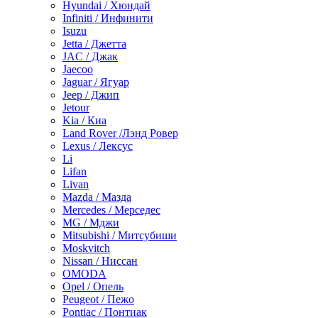
Hyundai / Хюндай
Infiniti / Инфинити
Isuzu
Jetta / Джетта
JAC / Джак
Jaecoo
Jaguar / Ягуар
Jeep / Джип
Jetour
Kia / Киа
Land Rover /Лэнд Ровер
Lexus / Лексус
Li
Lifan
Livan
Mazda / Мазда
Mercedes / Мерседес
MG / Мджи
Mitsubishi / Митсубиши
Moskvitch
Nissan / Ниссан
OMODA
Opel / Опель
Peugeot / Пежо
Pontiac / Понтиак