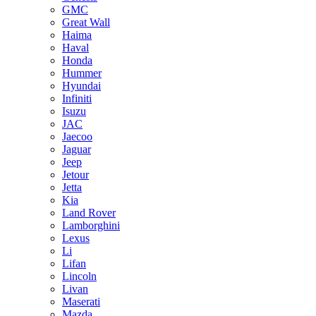
GMC
Great Wall
Haima
Haval
Honda
Hummer
Hyundai
Infiniti
Isuzu
JAC
Jaecoo
Jaguar
Jeep
Jetour
Jetta
Kia
Land Rover
Lamborghini
Lexus
Li
Lifan
Lincoln
Livan
Maserati
Mazda