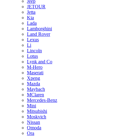
Jeep
JETOUR
Jetta
Kia
Lada
Lamborghini
Land Rover
Lexus
Li
Lincoln
Lotus
Lynk and Co
M-Hero
Maserati
Xpeng
Mazda
Maybach
MClaren
Mercedes-Benz
Mini
Mitsubishi
Moskvich
Nissan
Omoda
Ora