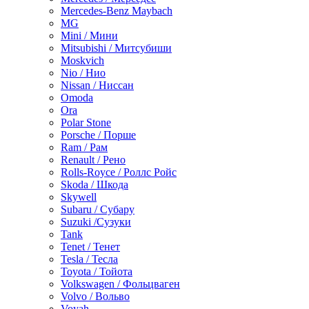
Mercedes-Benz Maybach
MG
Mini / Мини
Mitsubishi / Митсубиши
Moskvich
Nio / Нио
Nissan / Ниссан
Omoda
Ora
Polar Stone
Porsche / Порше
Ram / Рам
Renault / Рено
Rolls-Royce / Роллс Ройс
Skoda / Шкода
Skywell
Subaru / Субару
Suzuki /Сузуки
Tank
Tenet / Тенет
Tesla / Тесла
Toyota / Тойота
Volkswagen / Фольцваген
Volvo / Вольво
Voyah