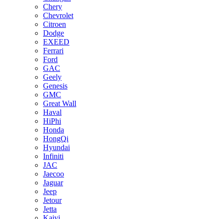
Chery
Chevrolet
Citroen
Dodge
EXEED
Ferrari
Ford
GAC
Geely
Genesis
GMC
Great Wall
Haval
HiPhi
Honda
HongQi
Hyundai
Infiniti
JAC
Jaecoo
Jaguar
Jeep
Jetour
Jetta
Kaiyi