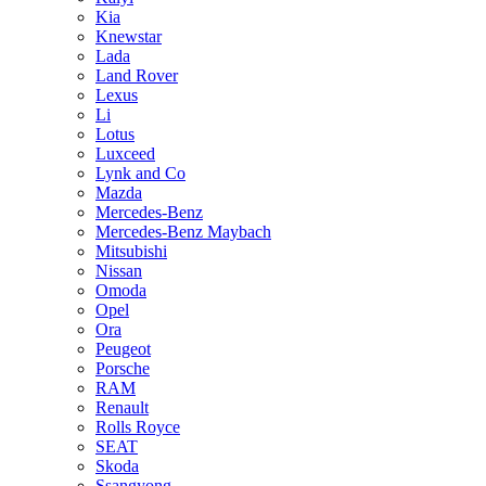
Kia
Knewstar
Lada
Land Rover
Lexus
Li
Lotus
Luxceed
Lynk and Co
Mazda
Mercedes-Benz
Mercedes-Benz Maybach
Mitsubishi
Nissan
Omoda
Opel
Ora
Peugeot
Porsche
RAM
Renault
Rolls Royce
SEAT
Skoda
Ssangyong