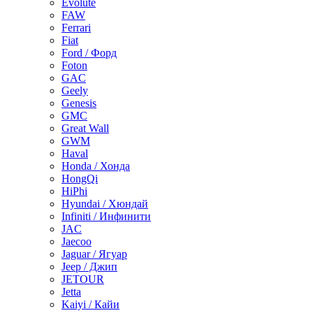
Evolute
FAW
Ferrari
Fiat
Ford / Форд
Foton
GAC
Geely
Genesis
GMC
Great Wall
GWM
Haval
Honda / Хонда
HongQi
HiPhi
Hyundai / Хюндай
Infiniti / Инфинити
JAC
Jaecoo
Jaguar / Ягуар
Jeep / Джип
JETOUR
Jetta
Kaiyi / Кайи