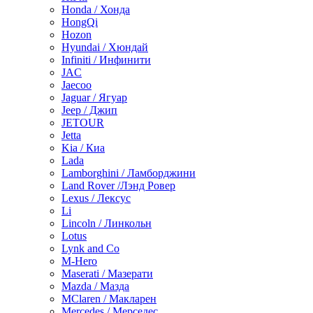
Honda / Хонда
HongQi
Hozon
Hyundai / Хюндай
Infiniti / Инфинити
JAC
Jaecoo
Jaguar / Ягуар
Jeep / Джип
JETOUR
Jetta
Kia / Киа
Lada
Lamborghini / Ламборджини
Land Rover /Лэнд Ровер
Lexus / Лексус
Li
Lincoln / Линкольн
Lotus
Lynk and Co
M-Hero
Maserati / Мазерати
Mazda / Мазда
MClaren / Макларен
Mercedes / Мерседес