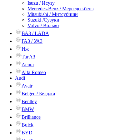
Isuzu / Исузу
Mercedes-Benz / Мерседес-бенз
Mitsubishi / Митсубиши
Suzuki /Сузуки
Volvo / Вольво
ВАЗ / LADA
ГАЗ / УАЗ
Иж
ТагАЗ
Acura
Alfa Romeo
Audi
Avatr
Belgee / Белджи
Bentley
BMW
Brilliance
Buick
BYD