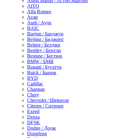
Aston Martin / Астон Мартин
AITO
Alfa Romeo
Avatr
Audi / Ауди
BAIC
Baojun / Баоджун
Beijing / Биджинг
Belgee / Белджи
Bentley / Бентли
Bestune / Бестюн
BMW / БМВ
Bugatti / Бугатти
Buick / Бьюик
BYD
Cadillac
Changan
Chery
Chevrolet / Шевроле
Citroen / Ситроен
Exeed
Denza
DFSK
Dodge / Додж
Dongfeng