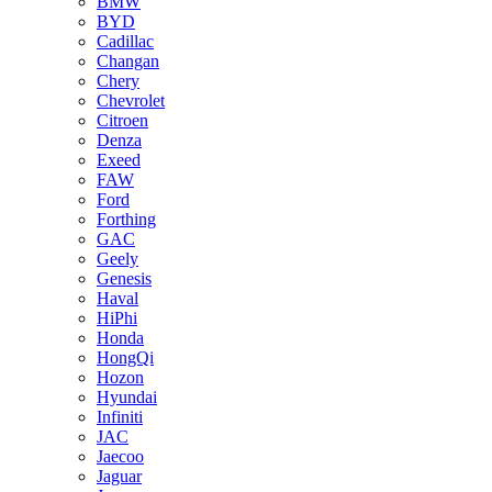
BMW
BYD
Cadillac
Changan
Chery
Chevrolet
Citroen
Denza
Exeed
FAW
Ford
Forthing
GAC
Geely
Genesis
Haval
HiPhi
Honda
HongQi
Hozon
Hyundai
Infiniti
JAC
Jaecoo
Jaguar