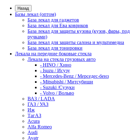
Назад
Базы лекал (оптом)
База лекал для гаджетов
База лекал для Ева ковриков
База лекал для защиты кузова (кузов, фары, под
ручками)
База лекал для защиты салона и мультимедиа
База лекал для тонировки
Лекала на передние боковые стекла
Лекала на стекла грузовых авто
- HINO / Хино
- Isuzu / Исузу
- Mercedes-Benz / Мерседес-бенз
- Mitsubishi / Митсубиши
- Suzuki /Сузуки
- Volvo / Вольво
ВАЗ / LADA
ГАЗ / УАЗ
Иж
ТагАЗ
Acura
Alfa Romeo
Audi
Avatr