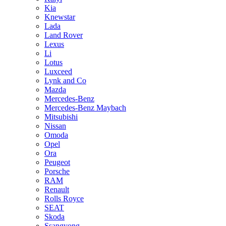
Kia
Knewstar
Lada
Land Rover
Lexus
Li
Lotus
Luxceed
Lynk and Co
Mazda
Mercedes-Benz
Mercedes-Benz Maybach
Mitsubishi
Nissan
Omoda
Opel
Ora
Peugeot
Porsche
RAM
Renault
Rolls Royce
SEAT
Skoda
Ssangyong