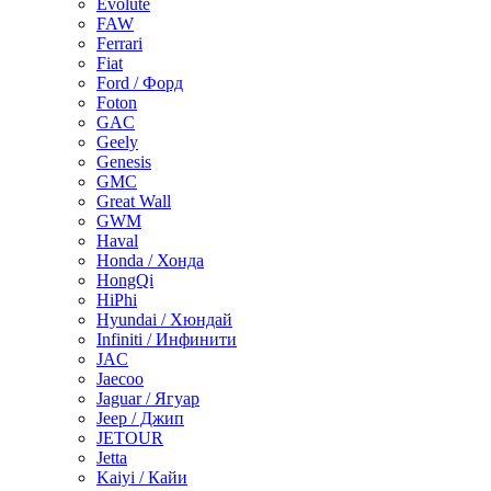
Evolute
FAW
Ferrari
Fiat
Ford / Форд
Foton
GAC
Geely
Genesis
GMC
Great Wall
GWM
Haval
Honda / Хонда
HongQi
HiPhi
Hyundai / Хюндай
Infiniti / Инфинити
JAC
Jaecoo
Jaguar / Ягуар
Jeep / Джип
JETOUR
Jetta
Kaiyi / Кайи