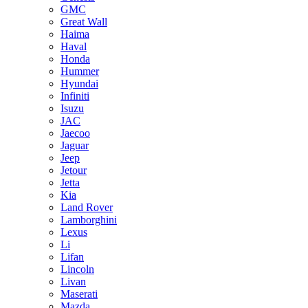
GMC
Great Wall
Haima
Haval
Honda
Hummer
Hyundai
Infiniti
Isuzu
JAC
Jaecoo
Jaguar
Jeep
Jetour
Jetta
Kia
Land Rover
Lamborghini
Lexus
Li
Lifan
Lincoln
Livan
Maserati
Mazda