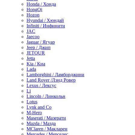
Honda / Хонда
HongQi
Hozon
Hyundai / Хюндай
Infiniti / Инфинити
JAC
Jaecoo
Jaguar / Ягуар
Jeep / Джип
JETOUR
Jetta
Kia / Киа
Lada
Lamborghini / Ламборджини
Land Rover /Лэнд Ровер
Lexus / Лексус
Li
Lincoln / Линкольн
Lotus
Lynk and Co
M-Hero
Maserati / Мазерати
Mazda / Мазда
MClaren / Макларен
Mercedes / Мерседес