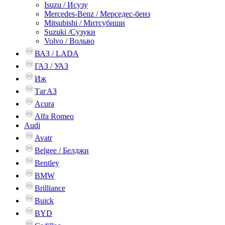
Isuzu / Исузу
Mercedes-Benz / Мерседес-бенз
Mitsubishi / Митсубиши
Suzuki /Сузуки
Volvo / Вольво
ВАЗ / LADA
ГАЗ / УАЗ
Иж
ТагАЗ
Acura
Alfa Romeo
Audi
Avatr
Belgee / Белджи
Bentley
BMW
Brilliance
Buick
BYD