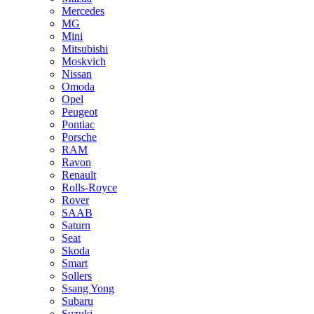
Mercedes
MG
Mini
Mitsubishi
Moskvich
Nissan
Omoda
Opel
Peugeot
Pontiac
Porsche
RAM
Ravon
Renault
Rolls-Royce
Rover
SAAB
Saturn
Seat
Skoda
Smart
Sollers
Ssang Yong
Subaru
Suzuki