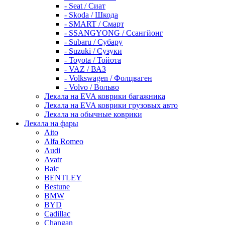
- Seat / Сиат
- Skoda / Шкода
- SMART / Смарт
- SSANGYONG / Ссангйонг
- Subaru / Субару
- Suzuki / Сузуки
- Toyota / Тойота
- VAZ / ВАЗ
- Volkswagen / Фолцваген
- Volvo / Вольво
Лекала на EVA коврики багажника
Лекала на EVA коврики грузовых авто
Лекала на обычные коврики
Лекала на фары
Aito
Alfa Romeo
Audi
Avatr
Baic
BENTLEY
Bestune
BMW
BYD
Cadillac
Changan