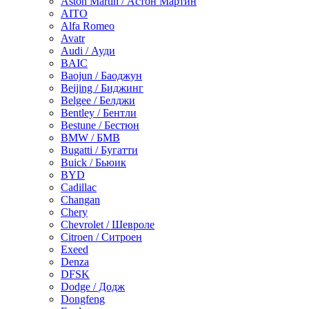
Aston Martin / Астон Мартин
AITO
Alfa Romeo
Avatr
Audi / Ауди
BAIC
Baojun / Баоджун
Beijing / Биджинг
Belgee / Белджи
Bentley / Бентли
Bestune / Бестюн
BMW / БМВ
Bugatti / Бугатти
Buick / Бьюик
BYD
Cadillac
Changan
Chery
Chevrolet / Шевроле
Citroen / Ситроен
Exeed
Denza
DFSK
Dodge / Додж
Dongfeng