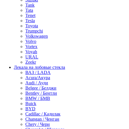
Tank
Tata
Tenet
Tesla
Toyota
Trumpchi
Volkswagen
Volvo
Vortex
Voyah
URAL
Zeekr
Лекала на лобовые стекла
ВАЗ / LADA
Acura/Акура
Audi / Ауди
Belgee / Белджи
Bentley / Бентли
BMW / БМВ
Buick
BYD
Cadillac / Кадилак
Changan / Ченган
Chery / Чери