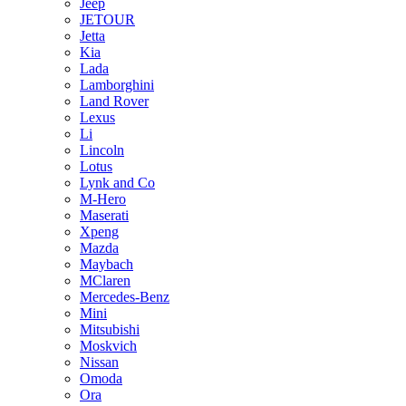
Jeep
JETOUR
Jetta
Kia
Lada
Lamborghini
Land Rover
Lexus
Li
Lincoln
Lotus
Lynk and Co
M-Hero
Maserati
Xpeng
Mazda
Maybach
MClaren
Mercedes-Benz
Mini
Mitsubishi
Moskvich
Nissan
Omoda
Ora