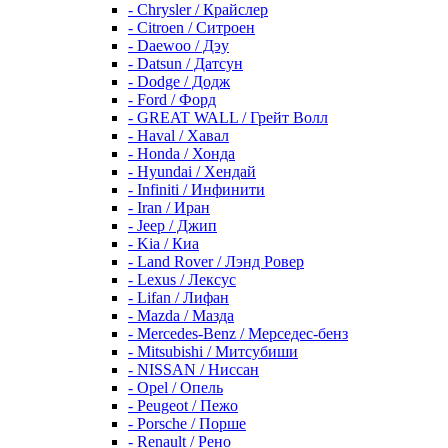
- Chrysler / Крайслер
- Citroen / Ситроен
- Daewoo / Дэу
- Datsun / Датсун
- Dodge / Додж
- Ford / Форд
- GREAT WALL / Грейт Волл
- Haval / Хавал
- Honda / Хонда
- Hyundai / Хендай
- Infiniti / Инфинити
- Iran / Иран
- Jeep / Джип
- Kia / Киа
- Land Rover / Лэнд Ровер
- Lexus / Лексус
- Lifan / Лифан
- Mazda / Мазда
- Mercedes-Benz / Мерседес-бенз
- Mitsubishi / Митсубиши
- NISSAN / Ниссан
- Opel / Опель
- Peugeot / Пежо
- Porsche / Порше
- Renault / Рено