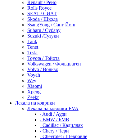
Renault / Рено
Rolls Royce
SEAT / СИАТ
Skoda / Шкода
SsangYong / Санг Йонг
Subaru / Субару
Suzuki /Сузуки
Tank
Tenet
Tesla
Toyota / Тойота
Volkswagen / Фольцваген
Volvo / Вольво
Voyah
Wey
Xiaomi
Xpeng
Zeekr
Лекала на коврики
Лекала на коврики EVA
- Audi / Ауди
- BMW / БМВ
- Cadillac / Кадиллак
- Chery / Чери
- Chevrolet / Шевровле