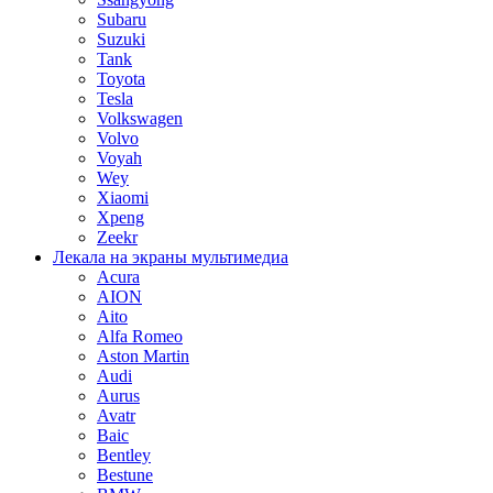
Subaru
Suzuki
Tank
Toyota
Tesla
Volkswagen
Volvo
Voyah
Wey
Xiaomi
Xpeng
Zeekr
Лекала на экраны мультимедиа
Acura
AION
Aito
Alfa Romeo
Aston Martin
Audi
Aurus
Avatr
Baic
Bentley
Bestune