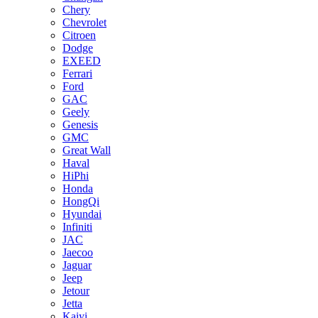
Chery
Chevrolet
Citroen
Dodge
EXEED
Ferrari
Ford
GAC
Geely
Genesis
GMC
Great Wall
Haval
HiPhi
Honda
HongQi
Hyundai
Infiniti
JAC
Jaecoo
Jaguar
Jeep
Jetour
Jetta
Kaiyi