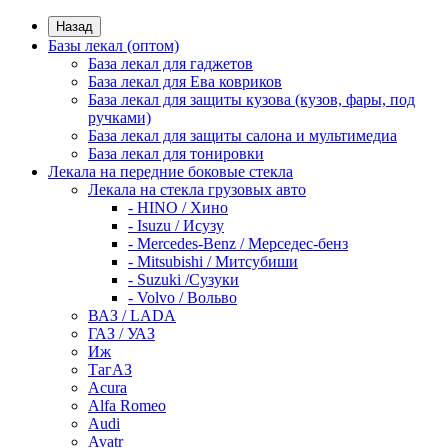
Назад
Базы лекал (оптом)
База лекал для гаджетов
База лекал для Ева ковриков
База лекал для защиты кузова (кузов, фары, под
ручками)
База лекал для защиты салона и мультимедиа
База лекал для тонировки
Лекала на передние боковые стекла
Лекала на стекла грузовых авто
- HINO / Хино
- Isuzu / Исузу
- Mercedes-Benz / Мерседес-бенз
- Mitsubishi / Митсубиши
- Suzuki /Сузуки
- Volvo / Вольво
ВАЗ / LADA
ГАЗ / УАЗ
Иж
ТагАЗ
Acura
Alfa Romeo
Audi
Avatr