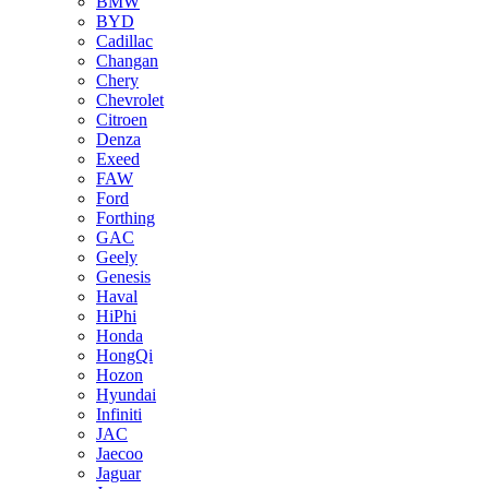
BMW
BYD
Cadillac
Changan
Chery
Chevrolet
Citroen
Denza
Exeed
FAW
Ford
Forthing
GAC
Geely
Genesis
Haval
HiPhi
Honda
HongQi
Hozon
Hyundai
Infiniti
JAC
Jaecoo
Jaguar