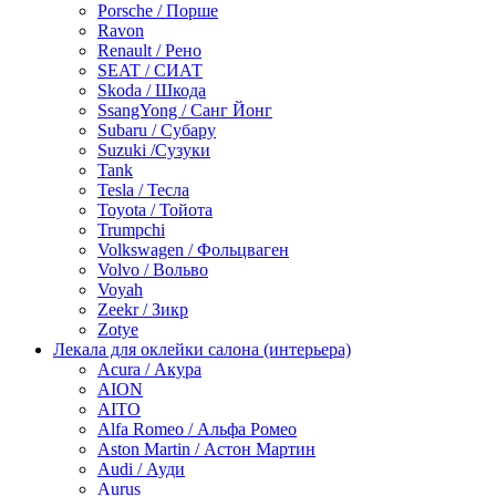
Porsche / Порше
Ravon
Renault / Рено
SEAT / СИАТ
Skoda / Шкода
SsangYong / Санг Йонг
Subaru / Субару
Suzuki /Сузуки
Tank
Tesla / Тесла
Toyota / Тойота
Trumpchi
Volkswagen / Фольцваген
Volvo / Вольво
Voyah
Zeekr / Зикр
Zotye
Лекала для оклейки салона (интерьера)
Acura / Акура
AION
AITO
Alfa Romeo / Альфа Ромео
Aston Martin / Астон Мартин
Audi / Ауди
Aurus