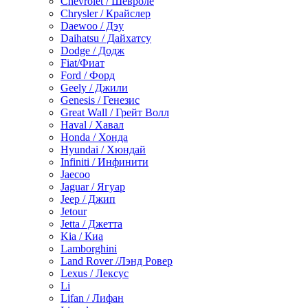
Chevrolet / Шевроле
Chrysler / Крайслер
Daewoo / Дэу
Daihatsu / Дайхатсу
Dodge / Додж
Fiat/Фиат
Ford / Форд
Geely / Джили
Genesis / Генезис
Great Wall / Грейт Волл
Haval / Хавал
Honda / Хонда
Hyundai / Хюндай
Infiniti / Инфинити
Jaecoo
Jaguar / Ягуар
Jeep / Джип
Jetour
Jetta / Джетта
Kia / Киа
Lamborghini
Land Rover /Лэнд Ровер
Lexus / Лексус
Li
Lifan / Лифан