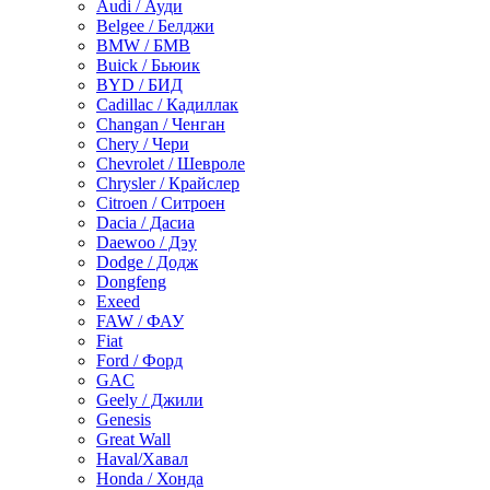
Audi / Ауди
Belgee / Белджи
BMW / БМВ
Buick / Бьюик
BYD / БИД
Cadillac / Кадиллак
Changan / Ченган
Chery / Чери
Chevrolet / Шевроле
Chrysler / Крайслер
Citroen / Ситроен
Dacia / Дасиа
Daewoo / Дэу
Dodge / Додж
Dongfeng
Exeed
FAW / ФАУ
Fiat
Ford / Форд
GAC
Geely / Джили
Genesis
Great Wall
Haval/Хавал
Honda / Хонда