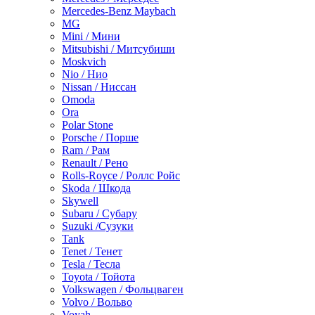
Mercedes-Benz Maybach
MG
Mini / Мини
Mitsubishi / Митсубиши
Moskvich
Nio / Нио
Nissan / Ниссан
Omoda
Ora
Polar Stone
Porsche / Порше
Ram / Рам
Renault / Рено
Rolls-Royce / Роллс Ройс
Skoda / Шкода
Skywell
Subaru / Субару
Suzuki /Сузуки
Tank
Tenet / Тенет
Tesla / Тесла
Toyota / Тойота
Volkswagen / Фольцваген
Volvo / Вольво
Voyah