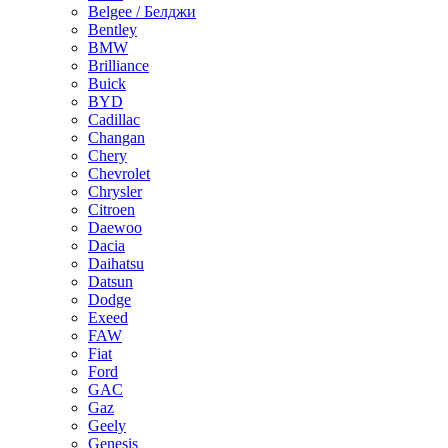
Belgee / Белджи
Bentley
BMW
Brilliance
Buick
BYD
Cadillac
Changan
Chery
Chevrolet
Chrysler
Citroen
Daewoo
Dacia
Daihatsu
Datsun
Dodge
Exeed
FAW
Fiat
Ford
GAC
Gaz
Geely
Genesis