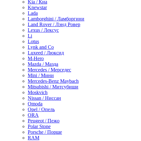
Kia / Киа
Knewstar
Lada
Lamborghini / Ламборгини
Land Rover / Лэнд Ровер
Lexus / Лексус
Li
Lotus
Lynk and Co
Luxeed / Люксид
M-Hero
Mazda / Мазда
Mercedes / Мерседес
Mini / Мини
Mercedes-Benz Maybach
Mitsubishi / Митсубиши
Moskvich
Nissan / Ниссан
Omoda
Opel / Опель
ORA
Peugeot / Пежо
Polar Stone
Porsche / Порше
RAM