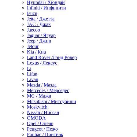
Hyundai / Хюндай
Infiniti / Инфинити
Isuzu
Jetta / Джетта
JAC / Джак
Jaecoo
Jaguar / Ягуар
Jeep / Джип
Jetour
Kia / Киа
Land Rover /Лэнд Ровер
Lexus / Лексус
Li
Lifan
Livan
Mazda / Мазда
Mercedes / Мерседес
MG / Мджи
Mitsubishi / Митсубиши
Moskvitch
Nissan / Ниссан
OMODA
Opel / Опель
Peugeot / Пежо
Pontiac / Понтиак