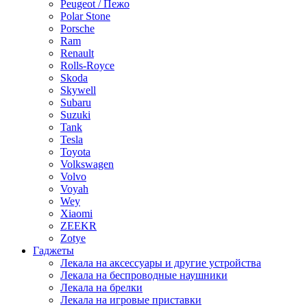
Peugeot / Пежо
Polar Stone
Porsche
Ram
Renault
Rolls-Royce
Skoda
Skywell
Subaru
Suzuki
Tank
Tesla
Toyota
Volkswagen
Volvo
Voyah
Wey
Xiaomi
ZEEKR
Zotye
Гаджеты
Лекала на аксессуары и другие устройства
Лекала на беспроводные наушники
Лекала на брелки
Лекала на игровые приставки