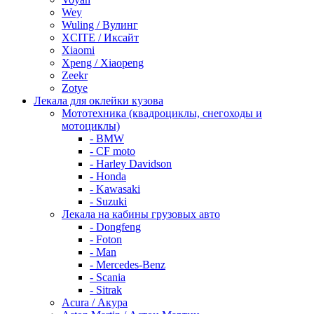
Wey
Wuling / Вулинг
XCITE / Иксайт
Xiaomi
Xpeng / Xiaopeng
Zeekr
Zotye
Лекала для оклейки кузова
Мототехника (квадроциклы, снегоходы и
мотоциклы)
- BMW
- CF moto
- Harley Davidson
- Honda
- Kawasaki
- Suzuki
Лекала на кабины грузовых авто
- Dongfeng
- Foton
- Man
- Mercedes-Benz
- Scania
- Sitrak
Acura / Акура