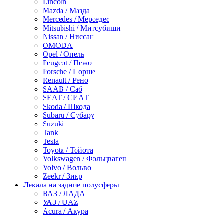
Lincoln
Mazda / Мазда
Mercedes / Мерседес
Mitsubishi / Митсубиши
Nissan / Ниссан
OMODA
Opel / Опель
Peugeot / Пежо
Porsche / Порше
Renault / Рено
SAAB / Саб
SEAT / СИАТ
Skoda / Шкода
Subaru / Субару
Suzuki
Tank
Tesla
Toyota / Тойота
Volkswagen / Фольцваген
Volvo / Вольво
Zeekr / Зикр
Лекала на задние полусферы
ВАЗ / ЛАДА
УАЗ / UAZ
Acura / Акура