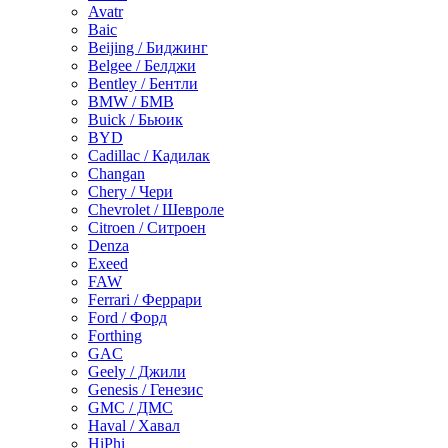
Avatr
Baic
Beijing / Биджинг
Belgee / Белджи
Bentley / Бентли
BMW / БМВ
Buick / Бьюик
BYD
Cadillac / Кадилак
Changan
Chery / Чери
Chevrolet / Шевроле
Citroen / Ситроен
Denza
Exeed
FAW
Ferrari / Феррари
Ford / Форд
Forthing
GAC
Geely / Джили
Genesis / Генезис
GMC / ДМС
Haval / Хавал
HiPhi