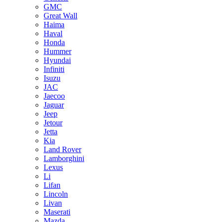
GMC
Great Wall
Haima
Haval
Honda
Hummer
Hyundai
Infiniti
Isuzu
JAC
Jaecoo
Jaguar
Jeep
Jetour
Jetta
Kia
Land Rover
Lamborghini
Lexus
Li
Lifan
Lincoln
Livan
Maserati
Mazda