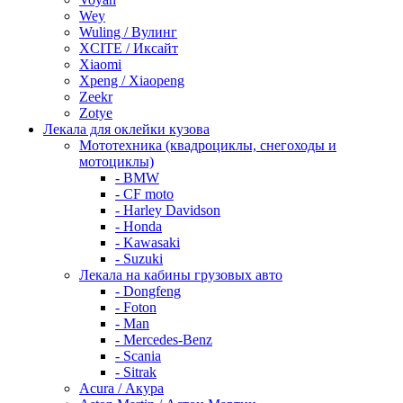
Wey
Wuling / Вулинг
XCITE / Иксайт
Xiaomi
Xpeng / Xiaopeng
Zeekr
Zotye
Лекала для оклейки кузова
Мототехника (квадроциклы, снегоходы и
мотоциклы)
- BMW
- CF moto
- Harley Davidson
- Honda
- Kawasaki
- Suzuki
Лекала на кабины грузовых авто
- Dongfeng
- Foton
- Man
- Mercedes-Benz
- Scania
- Sitrak
Acura / Акура