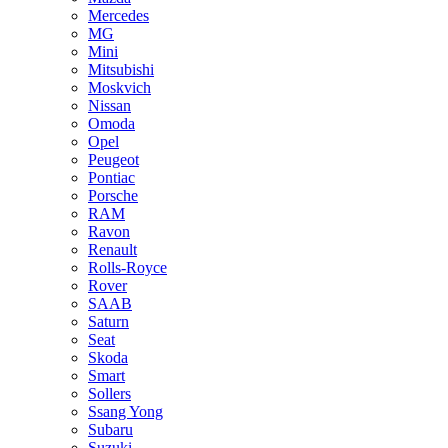
Mercedes
MG
Mini
Mitsubishi
Moskvich
Nissan
Omoda
Opel
Peugeot
Pontiac
Porsche
RAM
Ravon
Renault
Rolls-Royce
Rover
SAAB
Saturn
Seat
Skoda
Smart
Sollers
Ssang Yong
Subaru
Suzuki