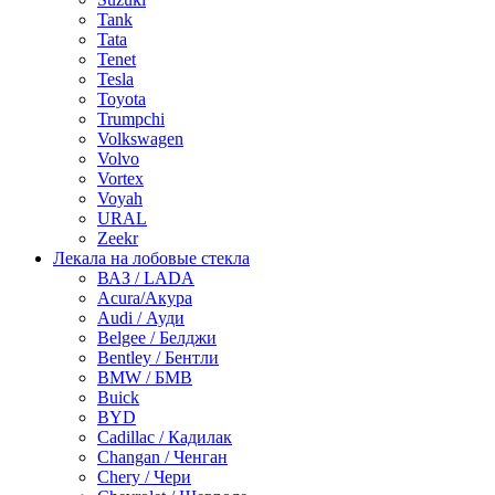
Tank
Tata
Tenet
Tesla
Toyota
Trumpchi
Volkswagen
Volvo
Vortex
Voyah
URAL
Zeekr
Лекала на лобовые стекла
ВАЗ / LADA
Acura/Акура
Audi / Ауди
Belgee / Белджи
Bentley / Бентли
BMW / БМВ
Buick
BYD
Cadillac / Кадилак
Changan / Ченган
Chery / Чери