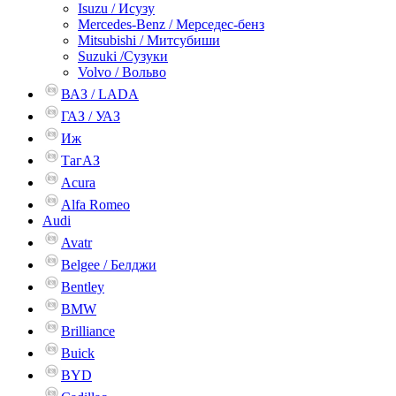
Isuzu / Исузу
Mercedes-Benz / Мерседес-бенз
Mitsubishi / Митсубиши
Suzuki /Сузуки
Volvo / Вольво
ВАЗ / LADA
ГАЗ / УАЗ
Иж
ТагАЗ
Acura
Alfa Romeo
Audi
Avatr
Belgee / Белджи
Bentley
BMW
Brilliance
Buick
BYD