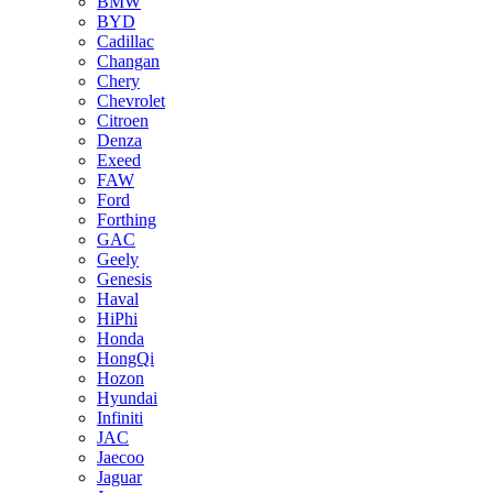
BMW
BYD
Cadillac
Changan
Chery
Chevrolet
Citroen
Denza
Exeed
FAW
Ford
Forthing
GAC
Geely
Genesis
Haval
HiPhi
Honda
HongQi
Hozon
Hyundai
Infiniti
JAC
Jaecoo
Jaguar