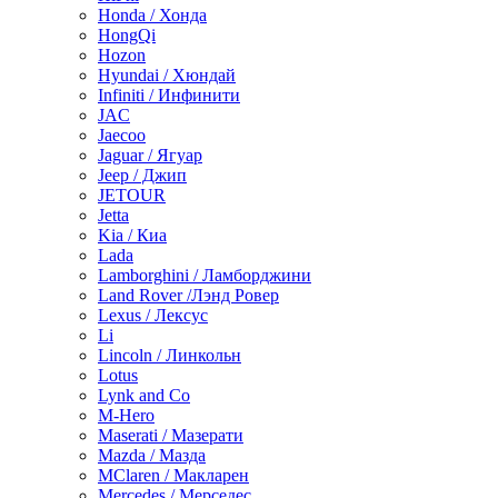
Honda / Хонда
HongQi
Hozon
Hyundai / Хюндай
Infiniti / Инфинити
JAC
Jaecoo
Jaguar / Ягуар
Jeep / Джип
JETOUR
Jetta
Kia / Киа
Lada
Lamborghini / Ламборджини
Land Rover /Лэнд Ровер
Lexus / Лексус
Li
Lincoln / Линкольн
Lotus
Lynk and Co
M-Hero
Maserati / Мазерати
Mazda / Мазда
MClaren / Макларен
Mercedes / Мерседес