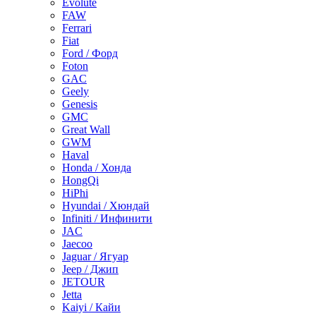
Evolute
FAW
Ferrari
Fiat
Ford / Форд
Foton
GAC
Geely
Genesis
GMC
Great Wall
GWM
Haval
Honda / Хонда
HongQi
HiPhi
Hyundai / Хюндай
Infiniti / Инфинити
JAC
Jaecoo
Jaguar / Ягуар
Jeep / Джип
JETOUR
Jetta
Kaiyi / Кайи