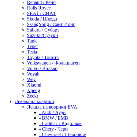
Renault / Рено
Rolls Royce
SEAT / СИАТ
Skoda / Шкода
SsangYong / Санг Йонг
Subaru / Субару
Suzuki /Сузуки
Tank
Tenet
Tesla
Toyota / Тойота
Volkswagen / Фольцваген
Volvo / Вольво
Voyah
Wey
Xiaomi
Xpeng
Zeekr
Лекала на коврики
Лекала на коврики EVA
- Audi / Ауди
- BMW / БМВ
- Cadillac / Кадиллак
- Chery / Чери
- Chevrolet / Шевровле