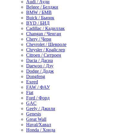
Audi / Ауди
Belgee / Белджи
BMW / БМВ
Buick / Бьюик
BYD / БИД
Cadillac / Кадиллак
Changan / Ченган
Chery / Чери
Chevrolet / Шевроле
Chrysler / Крайслер
Citroen / Ситроен
Dacia / Дасиа
Daewoo / Дэу
Dodge / Додж
Dongfeng
Exeed
FAW / ФАУ
Fiat
Ford / Форд
GAC
Geely / Джили
Genesis
Great Wall
Haval/Хавал
Honda / Хонда