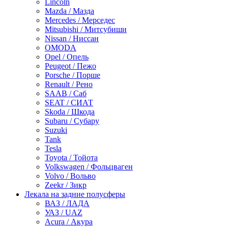
Lincoln
Mazda / Мазда
Mercedes / Мерседес
Mitsubishi / Митсубиши
Nissan / Ниссан
OMODA
Opel / Опель
Peugeot / Пежо
Porsche / Порше
Renault / Рено
SAAB / Саб
SEAT / СИАТ
Skoda / Шкода
Subaru / Субару
Suzuki
Tank
Tesla
Toyota / Тойота
Volkswagen / Фольцваген
Volvo / Вольво
Zeekr / Зикр
Лекала на задние полусферы
ВАЗ / ЛАДА
УАЗ / UAZ
Acura / Акура