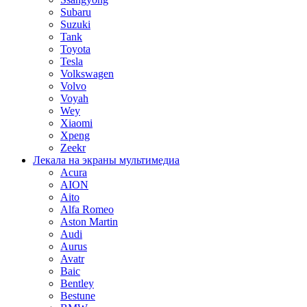
Subaru
Suzuki
Tank
Toyota
Tesla
Volkswagen
Volvo
Voyah
Wey
Xiaomi
Xpeng
Zeekr
Лекала на экраны мультимедиа
Acura
AION
Aito
Alfa Romeo
Aston Martin
Audi
Aurus
Avatr
Baic
Bentley
Bestune