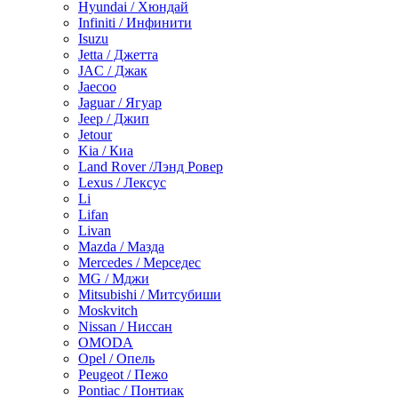
Hyundai / Хюндай
Infiniti / Инфинити
Isuzu
Jetta / Джетта
JAC / Джак
Jaecoo
Jaguar / Ягуар
Jeep / Джип
Jetour
Kia / Киа
Land Rover /Лэнд Ровер
Lexus / Лексус
Li
Lifan
Livan
Mazda / Мазда
Mercedes / Мерседес
MG / Мджи
Mitsubishi / Митсубиши
Moskvitch
Nissan / Ниссан
OMODA
Opel / Опель
Peugeot / Пежо
Pontiac / Понтиак