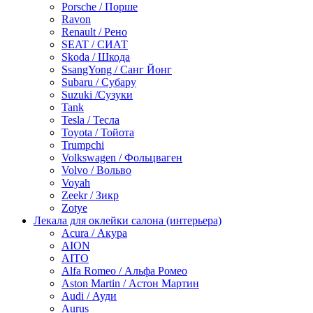
Porsche / Порше
Ravon
Renault / Рено
SEAT / СИАТ
Skoda / Шкода
SsangYong / Санг Йонг
Subaru / Субару
Suzuki /Сузуки
Tank
Tesla / Тесла
Toyota / Тойота
Trumpchi
Volkswagen / Фольцваген
Volvo / Вольво
Voyah
Zeekr / Зикр
Zotye
Лекала для оклейки салона (интерьера)
Acura / Акура
AION
AITO
Alfa Romeo / Альфа Ромео
Aston Martin / Астон Мартин
Audi / Ауди
Aurus