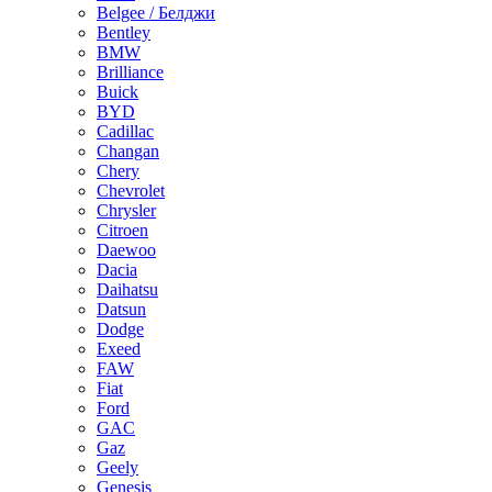
Belgee / Белджи
Bentley
BMW
Brilliance
Buick
BYD
Cadillac
Changan
Chery
Chevrolet
Chrysler
Citroen
Daewoo
Dacia
Daihatsu
Datsun
Dodge
Exeed
FAW
Fiat
Ford
GAC
Gaz
Geely
Genesis