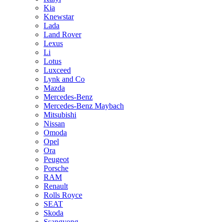
Kia
Knewstar
Lada
Land Rover
Lexus
Li
Lotus
Luxceed
Lynk and Co
Mazda
Mercedes-Benz
Mercedes-Benz Maybach
Mitsubishi
Nissan
Omoda
Opel
Ora
Peugeot
Porsche
RAM
Renault
Rolls Royce
SEAT
Skoda
Ssangyong