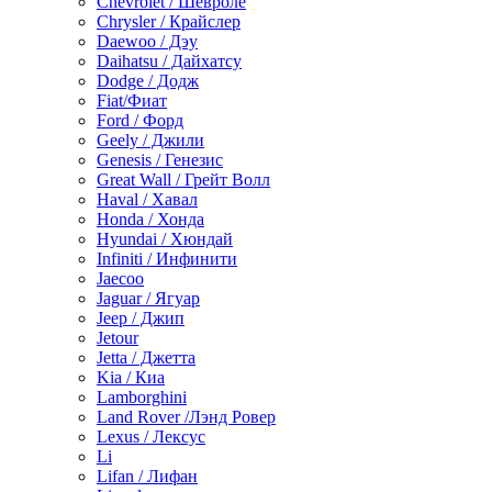
Chevrolet / Шевроле
Chrysler / Крайслер
Daewoo / Дэу
Daihatsu / Дайхатсу
Dodge / Додж
Fiat/Фиат
Ford / Форд
Geely / Джили
Genesis / Генезис
Great Wall / Грейт Волл
Haval / Хавал
Honda / Хонда
Hyundai / Хюндай
Infiniti / Инфинити
Jaecoo
Jaguar / Ягуар
Jeep / Джип
Jetour
Jetta / Джетта
Kia / Киа
Lamborghini
Land Rover /Лэнд Ровер
Lexus / Лексус
Li
Lifan / Лифан