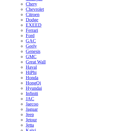
Chery
Chevrolet
Citroen
Dodge
EXEED
Ferrari
Ford
GAC
Geely
Genesis
GMC
Great Wall
Haval
HiPhi
Honda
HongQi
Hyundai
Infiniti
JAC
Jaecoo
Jaguar
Jeep
Jetour
Jetta
Kaiyi