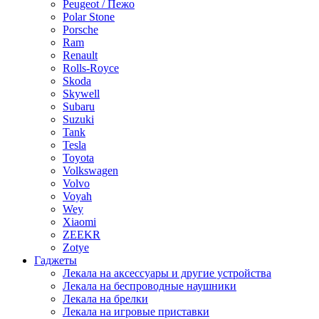
Peugeot / Пежо
Polar Stone
Porsche
Ram
Renault
Rolls-Royce
Skoda
Skywell
Subaru
Suzuki
Tank
Tesla
Toyota
Volkswagen
Volvo
Voyah
Wey
Xiaomi
ZEEKR
Zotye
Гаджеты
Лекала на аксессуары и другие устройства
Лекала на беспроводные наушники
Лекала на брелки
Лекала на игровые приставки