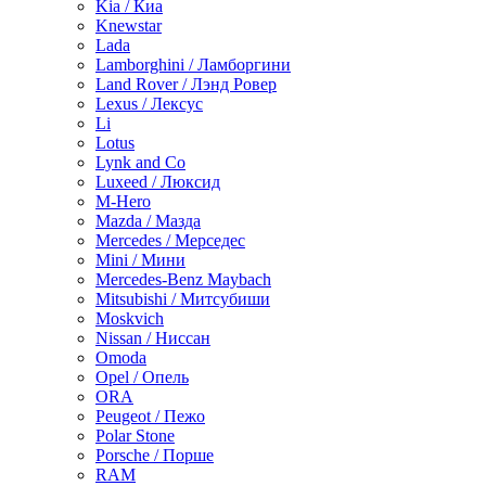
Kia / Киа
Knewstar
Lada
Lamborghini / Ламборгини
Land Rover / Лэнд Ровер
Lexus / Лексус
Li
Lotus
Lynk and Co
Luxeed / Люксид
M-Hero
Mazda / Мазда
Mercedes / Мерседес
Mini / Мини
Mercedes-Benz Maybach
Mitsubishi / Митсубиши
Moskvich
Nissan / Ниссан
Omoda
Opel / Опель
ORA
Peugeot / Пежо
Polar Stone
Porsche / Порше
RAM