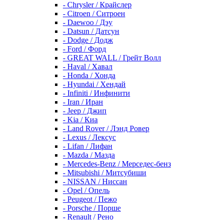
- Chrysler / Крайслер
- Citroen / Ситроен
- Daewoo / Дэу
- Datsun / Датсун
- Dodge / Додж
- Ford / Форд
- GREAT WALL / Грейт Волл
- Haval / Хавал
- Honda / Хонда
- Hyundai / Хендай
- Infiniti / Инфинити
- Iran / Иран
- Jeep / Джип
- Kia / Киа
- Land Rover / Лэнд Ровер
- Lexus / Лексус
- Lifan / Лифан
- Mazda / Мазда
- Mercedes-Benz / Мерседес-бенз
- Mitsubishi / Митсубиши
- NISSAN / Ниссан
- Opel / Опель
- Peugeot / Пежо
- Porsche / Порше
- Renault / Рено