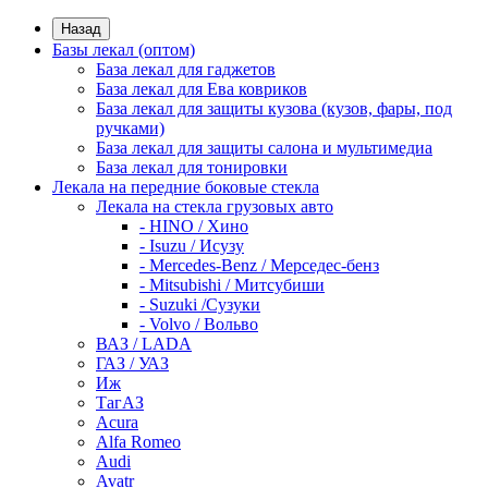
Назад
Базы лекал (оптом)
База лекал для гаджетов
База лекал для Ева ковриков
База лекал для защиты кузова (кузов, фары, под
ручками)
База лекал для защиты салона и мультимедиа
База лекал для тонировки
Лекала на передние боковые стекла
Лекала на стекла грузовых авто
- HINO / Хино
- Isuzu / Исузу
- Mercedes-Benz / Мерседес-бенз
- Mitsubishi / Митсубиши
- Suzuki /Сузуки
- Volvo / Вольво
ВАЗ / LADA
ГАЗ / УАЗ
Иж
ТагАЗ
Acura
Alfa Romeo
Audi
Avatr