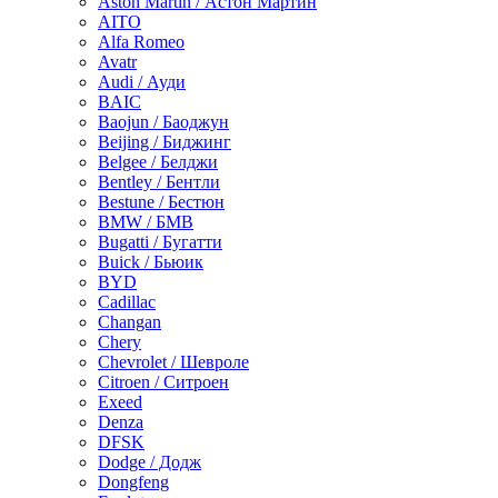
Aston Martin / Астон Мартин
AITO
Alfa Romeo
Avatr
Audi / Ауди
BAIC
Baojun / Баоджун
Beijing / Биджинг
Belgee / Белджи
Bentley / Бентли
Bestune / Бестюн
BMW / БМВ
Bugatti / Бугатти
Buick / Бьюик
BYD
Cadillac
Changan
Chery
Chevrolet / Шевроле
Citroen / Ситроен
Exeed
Denza
DFSK
Dodge / Додж
Dongfeng