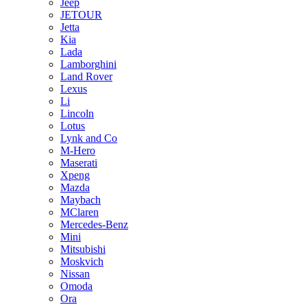
Jeep
JETOUR
Jetta
Kia
Lada
Lamborghini
Land Rover
Lexus
Li
Lincoln
Lotus
Lynk and Co
M-Hero
Maserati
Xpeng
Mazda
Maybach
MClaren
Mercedes-Benz
Mini
Mitsubishi
Moskvich
Nissan
Omoda
Ora