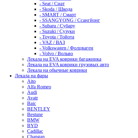
- Seat / Сиат
- Skoda / Шкода
- SMART / Смарт
- SSANGYONG / Ссангйонг
- Subaru / Субару
- Suzuki / Сузуки
- Toyota / Тойота
- VAZ / ВАЗ
- Volkswagen / Фолцваген
- Volvo / Вольво
Лекала на EVA коврики багажника
Лекала на EVA коврики грузовых авто
Лекала на обычные коврики
Лекала на фары
Aito
Alfa Romeo
Audi
Avatr
Baic
BENTLEY
Bestune
BMW
BYD
Cadillac
Changan