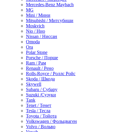
Mercedes-Benz Maybach
MG
Mini / Мини
Mitsubishi / Митсубиши
Moskvich
Nio / Нио
Nissan / Ниссан
Omoda
Ora
Polar Stone
Porsche / Порше
Ram / Рам
Renault / Рено
Rolls-Royce / Роллс Ройс
Skoda / Шкода
Skywell
Subaru / Субару
Suzuki /Сузуки
Tank
Tenet / Тенет
Tesla / Тесла
Toyota / Тойота
Volkswagen / Фольцваген
Volvo / Вольво
Voyah