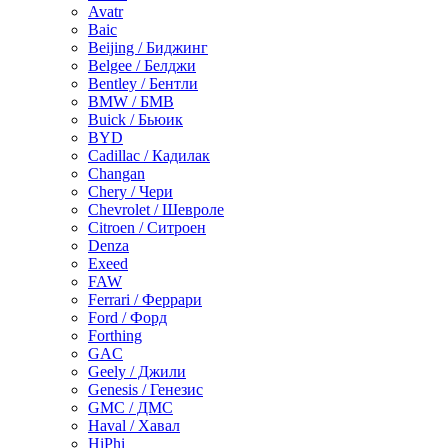
Avatr
Baic
Beijing / Биджинг
Belgee / Белджи
Bentley / Бентли
BMW / БМВ
Buick / Бьюик
BYD
Cadillac / Кадилак
Changan
Chery / Чери
Chevrolet / Шевроле
Citroen / Ситроен
Denza
Exeed
FAW
Ferrari / Феррари
Ford / Форд
Forthing
GAC
Geely / Джили
Genesis / Генезис
GMC / ДМС
Haval / Хавал
HiPhi