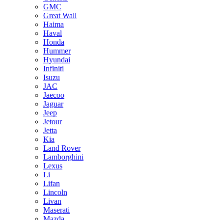
GMC
Great Wall
Haima
Haval
Honda
Hummer
Hyundai
Infiniti
Isuzu
JAC
Jaecoo
Jaguar
Jeep
Jetour
Jetta
Kia
Land Rover
Lamborghini
Lexus
Li
Lifan
Lincoln
Livan
Maserati
Mazda