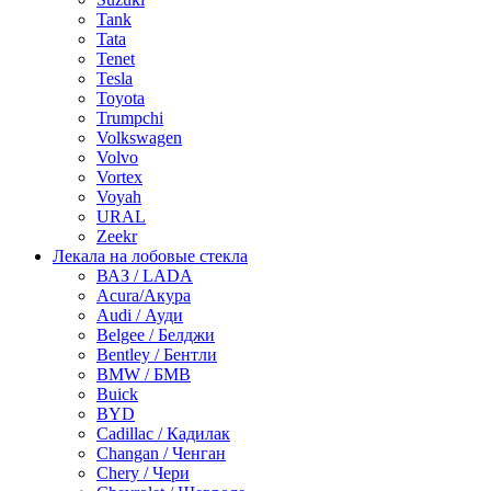
Tank
Tata
Tenet
Tesla
Toyota
Trumpchi
Volkswagen
Volvo
Vortex
Voyah
URAL
Zeekr
Лекала на лобовые стекла
ВАЗ / LADA
Acura/Акура
Audi / Ауди
Belgee / Белджи
Bentley / Бентли
BMW / БМВ
Buick
BYD
Cadillac / Кадилак
Changan / Ченган
Chery / Чери