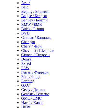
Avatr
Baic
Beijing / Биджинг
Belgee / Белджи
Bentley / Бентли
BMW / БМВ
Buick / Бьюик
BYD
Cadillac / Кадилак
Changan
Chery / Чери
Chevrolet / Шевроле
Citroen / Ситроен
Denza
Exeed
FAW
Ferrari / Феррари
Ford / Форд
Forthing
GAC
Geely / Джили
Genesis / Генезис
GMC / ДМС
Haval / Хавал
HiPhi