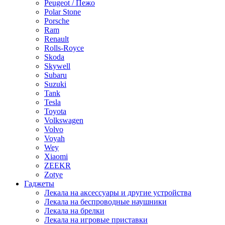
Peugeot / Пежо
Polar Stone
Porsche
Ram
Renault
Rolls-Royce
Skoda
Skywell
Subaru
Suzuki
Tank
Tesla
Toyota
Volkswagen
Volvo
Voyah
Wey
Xiaomi
ZEEKR
Zotye
Гаджеты
Лекала на аксессуары и другие устройства
Лекала на беспроводные наушники
Лекала на брелки
Лекала на игровые приставки