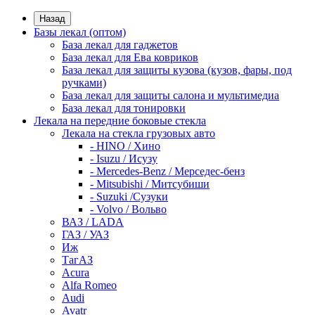
Назад
Базы лекал (оптом)
База лекал для гаджетов
База лекал для Ева ковриков
База лекал для защиты кузова (кузов, фары, под
ручками)
База лекал для защиты салона и мультимедиа
База лекал для тонировки
Лекала на передние боковые стекла
Лекала на стекла грузовых авто
- HINO / Хино
- Isuzu / Исузу
- Mercedes-Benz / Мерседес-бенз
- Mitsubishi / Митсубиши
- Suzuki /Сузуки
- Volvo / Вольво
ВАЗ / LADA
ГАЗ / УАЗ
Иж
ТагАЗ
Acura
Alfa Romeo
Audi
Avatr