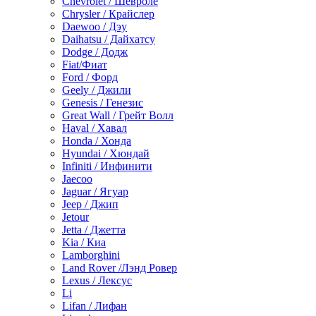
Chevrolet / Шевроле
Chrysler / Крайслер
Daewoo / Дэу
Daihatsu / Дайхатсу
Dodge / Додж
Fiat/Фиат
Ford / Форд
Geely / Джили
Genesis / Генезис
Great Wall / Грейт Волл
Haval / Хавал
Honda / Хонда
Hyundai / Хюндай
Infiniti / Инфинити
Jaecoo
Jaguar / Ягуар
Jeep / Джип
Jetour
Jetta / Джетта
Kia / Киа
Lamborghini
Land Rover /Лэнд Ровер
Lexus / Лексус
Li
Lifan / Лифан