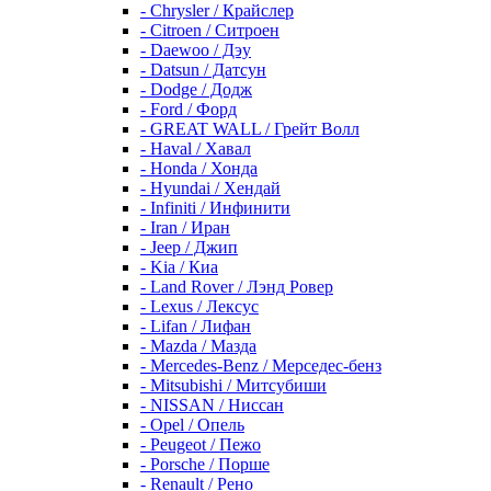
- Chrysler / Крайслер
- Citroen / Ситроен
- Daewoo / Дэу
- Datsun / Датсун
- Dodge / Додж
- Ford / Форд
- GREAT WALL / Грейт Волл
- Haval / Хавал
- Honda / Хонда
- Hyundai / Хендай
- Infiniti / Инфинити
- Iran / Иран
- Jeep / Джип
- Kia / Киа
- Land Rover / Лэнд Ровер
- Lexus / Лексус
- Lifan / Лифан
- Mazda / Мазда
- Mercedes-Benz / Мерседес-бенз
- Mitsubishi / Митсубиши
- NISSAN / Ниссан
- Opel / Опель
- Peugeot / Пежо
- Porsche / Порше
- Renault / Рено