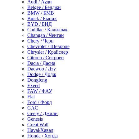
Audi / Ауди
Belgee / Белджи
BMW / БМВ
Buick / Бьюик
BYD / БИД
Cadillac / Кадиллак
Changan / Ченган
Chery / Чери
Chevrolet / Шевроле
Chrysler / Крайслер
Citroen / Ситроен
Dacia / Дасиа
Daewoo / Дэу
Dodge / Додж
Dongfeng
Exeed
FAW / ФАУ
Fiat
Ford / Форд
GAC
Geely / Джили
Genesis
Great Wall
Haval/Хавал
Honda / Хонда