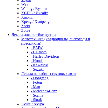
Wey
Wuling / Вулинг
XCITE / Иксайт
Xiaomi
Xpeng / Xiaopeng
Zeekr
Zotye
Лекала для оклейки кузова
Мототехника (квадроциклы, снегоходы и
мотоциклы)
- BMW
- CF moto
- Harley Davidson
- Honda
- Kawasaki
- Suzuki
Лекала на кабины грузовых авто
- Dongfeng
- Foton
- Man
- Mercedes-Benz
- Scania
- Sitrak
Acura / Акура