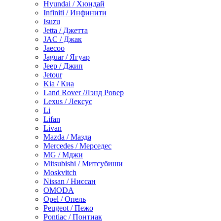
Hyundai / Хюндай
Infiniti / Инфинити
Isuzu
Jetta / Джетта
JAC / Джак
Jaecoo
Jaguar / Ягуар
Jeep / Джип
Jetour
Kia / Киа
Land Rover /Лэнд Ровер
Lexus / Лексус
Li
Lifan
Livan
Mazda / Мазда
Mercedes / Мерседес
MG / Мджи
Mitsubishi / Митсубиши
Moskvitch
Nissan / Ниссан
OMODA
Opel / Опель
Peugeot / Пежо
Pontiac / Понтиак