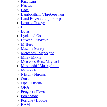
Kia / Киа
Knewstar
Lada
Lamborghini / Ламборгини
Land Rover / Лэнд Ровер
Lexus / Лексус
Li
Lotus
Lynk and Co
Luxeed / Люксид
M-Hero
Mazda / Мазда
Mercedes / Мерседес
Mini / Мини
Mercedes-Benz Maybach
Mitsubishi / Митсубиши
Moskvich
Nissan / Ниссан
Omoda
Opel / Опель
ORA
Peugeot / Пежо
Polar Stone
Porsche / Порше
RAM