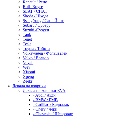
Renault / Рено
Rolls Royce
SEAT / СИАТ
Skoda / Шкода
SsangYong / Санг Йонг
Subaru / Субару
Suzuki /Сузуки
Tank
Tenet
Tesla
Toyota / Тойота
Volkswagen / Фольцваген
Volvo / Вольво
Voyah
Wey
Xiaomi
Xpeng
Zeekr
Лекала на коврики
Лекала на коврики EVA
- Audi / Ауди
- BMW / БМВ
- Cadillac / Кадиллак
- Chery / Чери
- Chevrolet / Шевровле