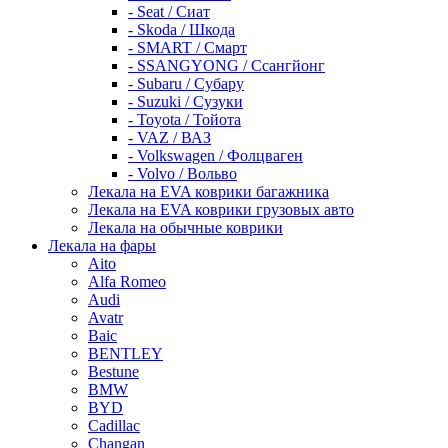
- Seat / Сиат
- Skoda / Шкода
- SMART / Смарт
- SSANGYONG / Ссангйонг
- Subaru / Субару
- Suzuki / Сузуки
- Toyota / Тойота
- VAZ / ВАЗ
- Volkswagen / Фолцваген
- Volvo / Вольво
Лекала на EVA коврики багажника
Лекала на EVA коврики грузовых авто
Лекала на обычные коврики
Лекала на фары
Aito
Alfa Romeo
Audi
Avatr
Baic
BENTLEY
Bestune
BMW
BYD
Cadillac
Changan