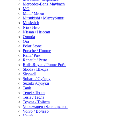
Mercedes-Benz Maybach
MG
Mini / Мини
Mitsubishi / Митсубиши
Moskvich
Nio / Нио
Nissan / Ниссан
Omoda
Ora
Polar Stone
Porsche / Порше
Ram / Рам
Renault / Рено
Rolls-Royce / Роллс Ройс
Skoda / Шкода
Skywell
Subaru / Субару
Suzuki /Сузуки
Tank
Tenet / Тенет
Tesla / Тесла
Toyota / Тойота
Volkswagen / Фольцваген
Volvo / Вольво
Voyah