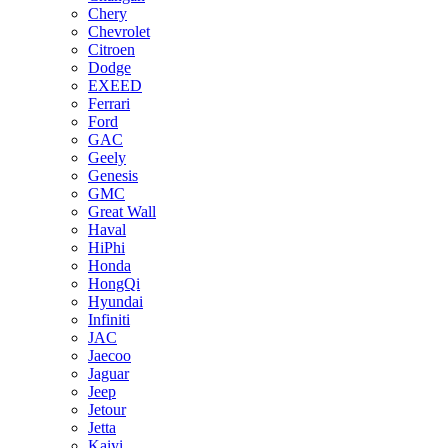
Chery
Chevrolet
Citroen
Dodge
EXEED
Ferrari
Ford
GAC
Geely
Genesis
GMC
Great Wall
Haval
HiPhi
Honda
HongQi
Hyundai
Infiniti
JAC
Jaecoo
Jaguar
Jeep
Jetour
Jetta
Kaiyi