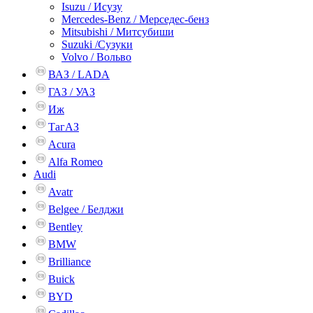
Isuzu / Исузу
Mercedes-Benz / Мерседес-бенз
Mitsubishi / Митсубиши
Suzuki /Сузуки
Volvo / Вольво
ВАЗ / LADA
ГАЗ / УАЗ
Иж
ТагАЗ
Acura
Alfa Romeo
Audi
Avatr
Belgee / Белджи
Bentley
BMW
Brilliance
Buick
BYD