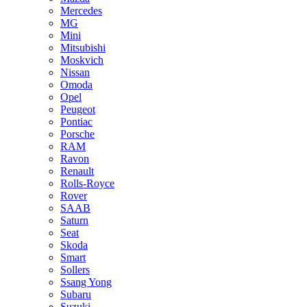
Mercedes
MG
Mini
Mitsubishi
Moskvich
Nissan
Omoda
Opel
Peugeot
Pontiac
Porsche
RAM
Ravon
Renault
Rolls-Royce
Rover
SAAB
Saturn
Seat
Skoda
Smart
Sollers
Ssang Yong
Subaru
Suzuki