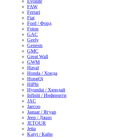
Evolute
FAW
Ferrari
Fiat
Ford / Форд
Foton
GAC
Geely
Genesis
GMC
Great Wall
GWM
Haval
Honda / Хонда
HongQi
HiPhi
Hyundai / Хюндай
Infiniti / Инфинити
JAC
Jaecoo
Jaguar / Ягуар
Jeep / Джип
JETOUR
Jetta
Kaiyi / Кайи