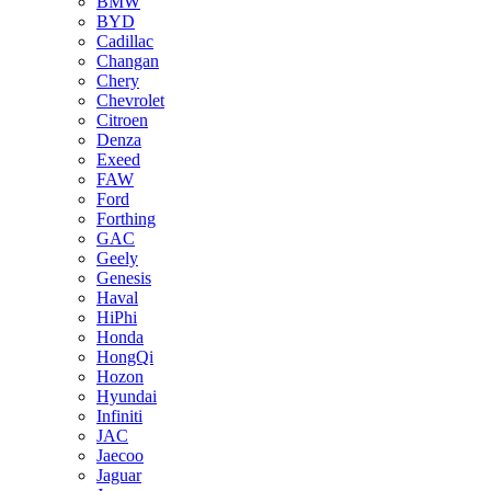
BMW
BYD
Cadillac
Changan
Chery
Chevrolet
Citroen
Denza
Exeed
FAW
Ford
Forthing
GAC
Geely
Genesis
Haval
HiPhi
Honda
HongQi
Hozon
Hyundai
Infiniti
JAC
Jaecoo
Jaguar