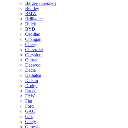
Belgee / Белджи
Bentley
BMW
Brilliance
Buick
BYD
Cadillac
Changan
Chery
Chevrolet
Chrysler
Citroen
Daewoo
Dacia
Daihatsu
Datsun
Dodge
Exeed
FAW
Fiat
Ford
GAC
Gaz
Geely
Genesis