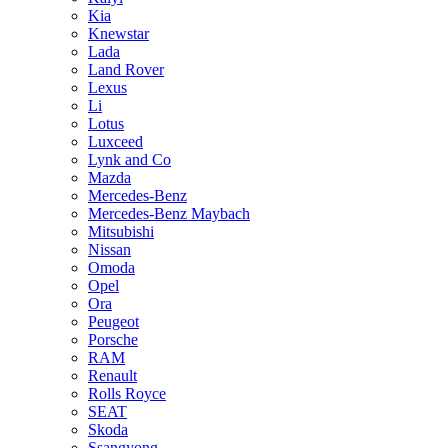
Kia
Knewstar
Lada
Land Rover
Lexus
Li
Lotus
Luxceed
Lynk and Co
Mazda
Mercedes-Benz
Mercedes-Benz Maybach
Mitsubishi
Nissan
Omoda
Opel
Ora
Peugeot
Porsche
RAM
Renault
Rolls Royce
SEAT
Skoda
Ssangyong