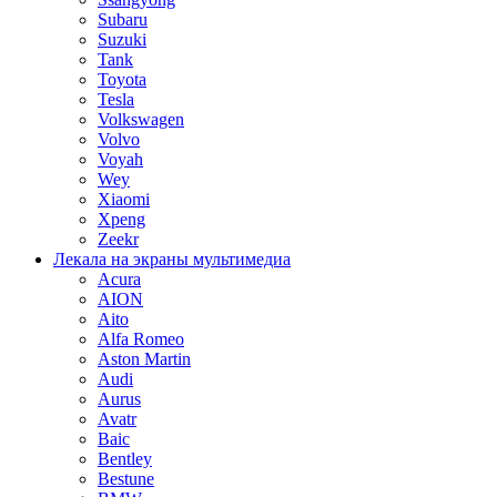
Subaru
Suzuki
Tank
Toyota
Tesla
Volkswagen
Volvo
Voyah
Wey
Xiaomi
Xpeng
Zeekr
Лекала на экраны мультимедиа
Acura
AION
Aito
Alfa Romeo
Aston Martin
Audi
Aurus
Avatr
Baic
Bentley
Bestune