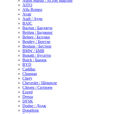
Aston Martin / Астон Мартин
AITO
Alfa Romeo
Avatr
Audi / Ауди
BAIC
Baojun / Баоджун
Beijing / Биджинг
Belgee / Белджи
Bentley / Бентли
Bestune / Бестюн
BMW / БМВ
Bugatti / Бугатти
Buick / Бьюик
BYD
Cadillac
Changan
Chery
Chevrolet / Шевроле
Citroen / Ситроен
Exeed
Denza
DFSK
Dodge / Додж
Dongfeng