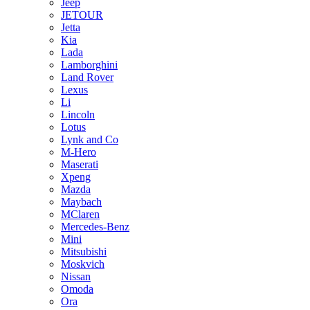
Jeep
JETOUR
Jetta
Kia
Lada
Lamborghini
Land Rover
Lexus
Li
Lincoln
Lotus
Lynk and Co
M-Hero
Maserati
Xpeng
Mazda
Maybach
MClaren
Mercedes-Benz
Mini
Mitsubishi
Moskvich
Nissan
Omoda
Ora