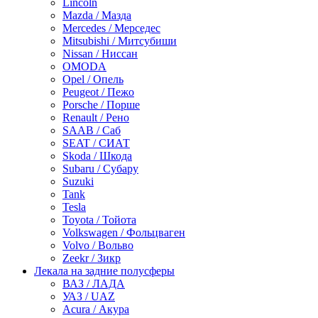
Lincoln
Mazda / Мазда
Mercedes / Мерседес
Mitsubishi / Митсубиши
Nissan / Ниссан
OMODA
Opel / Опель
Peugeot / Пежо
Porsche / Порше
Renault / Рено
SAAB / Саб
SEAT / СИАТ
Skoda / Шкода
Subaru / Субару
Suzuki
Tank
Tesla
Toyota / Тойота
Volkswagen / Фольцваген
Volvo / Вольво
Zeekr / Зикр
Лекала на задние полусферы
ВАЗ / ЛАДА
УАЗ / UAZ
Acura / Акура