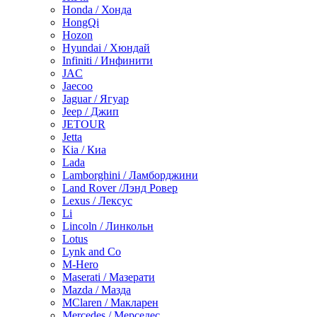
Honda / Хонда
HongQi
Hozon
Hyundai / Хюндай
Infiniti / Инфинити
JAC
Jaecoo
Jaguar / Ягуар
Jeep / Джип
JETOUR
Jetta
Kia / Киа
Lada
Lamborghini / Ламборджини
Land Rover /Лэнд Ровер
Lexus / Лексус
Li
Lincoln / Линкольн
Lotus
Lynk and Co
M-Hero
Maserati / Мазерати
Mazda / Мазда
MClaren / Макларен
Mercedes / Мерседес