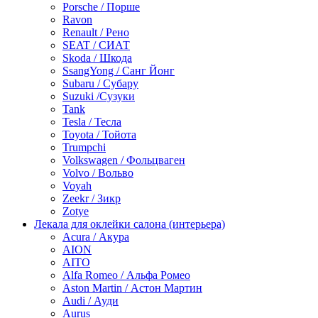
Porsche / Порше
Ravon
Renault / Рено
SEAT / СИАТ
Skoda / Шкода
SsangYong / Санг Йонг
Subaru / Субару
Suzuki /Сузуки
Tank
Tesla / Тесла
Toyota / Тойота
Trumpchi
Volkswagen / Фольцваген
Volvo / Вольво
Voyah
Zeekr / Зикр
Zotye
Лекала для оклейки салона (интерьера)
Acura / Акура
AION
AITO
Alfa Romeo / Альфа Ромео
Aston Martin / Астон Мартин
Audi / Ауди
Aurus