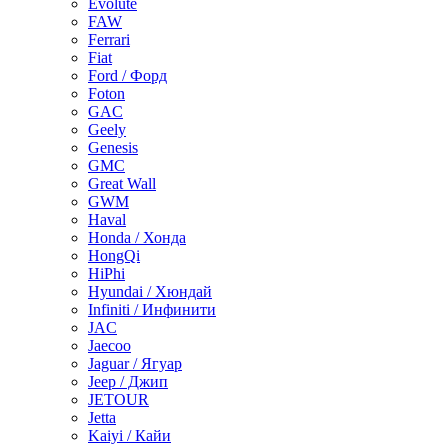
Evolute
FAW
Ferrari
Fiat
Ford / Форд
Foton
GAC
Geely
Genesis
GMC
Great Wall
GWM
Haval
Honda / Хонда
HongQi
HiPhi
Hyundai / Хюндай
Infiniti / Инфинити
JAC
Jaecoo
Jaguar / Ягуар
Jeep / Джип
JETOUR
Jetta
Kaiyi / Кайи