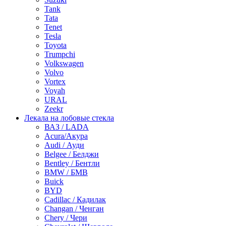
Tank
Tata
Tenet
Tesla
Toyota
Trumpchi
Volkswagen
Volvo
Vortex
Voyah
URAL
Zeekr
Лекала на лобовые стекла
ВАЗ / LADA
Acura/Акура
Audi / Ауди
Belgee / Белджи
Bentley / Бентли
BMW / БМВ
Buick
BYD
Cadillac / Кадилак
Changan / Ченган
Chery / Чери