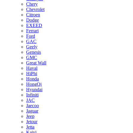
Chery
Chevrolet
Citroen
Dodge
EXEED
Ferrari
Ford
GAC
Geely
Genesis
GMC
Great Wall
Haval
HiPhi
Honda
HongQi
Hyundai
Infiniti
JAC
Jaecoo
Jaguar
Jeep
Jetour
Jetta
Kaiyi