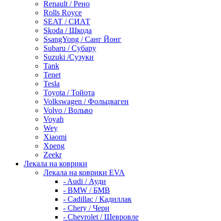
Renault / Рено
Rolls Royce
SEAT / СИАТ
Skoda / Шкода
SsangYong / Санг Йонг
Subaru / Субару
Suzuki /Сузуки
Tank
Tenet
Tesla
Toyota / Тойота
Volkswagen / Фольцваген
Volvo / Вольво
Voyah
Wey
Xiaomi
Xpeng
Zeekr
Лекала на коврики
Лекала на коврики EVA
- Audi / Ауди
- BMW / БМВ
- Cadillac / Кадиллак
- Chery / Чери
- Chevrolet / Шевровле