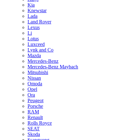
Kia
Knewstar
Lada
Land Rover
Lexus
Li
Lotus
Luxceed
Lynk and Co
Mazda
Mercedes-Benz
Mercedes-Benz Maybach
Mitsubishi
Nissan
Omoda
Opel
Ora
Peugeot
Porsche
RAM
Renault
Rolls Royce
SEAT
Skoda
Ssangyong