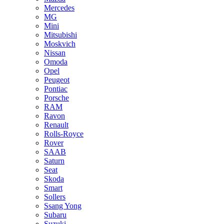
Mercedes
MG
Mini
Mitsubishi
Moskvich
Nissan
Omoda
Opel
Peugeot
Pontiac
Porsche
RAM
Ravon
Renault
Rolls-Royce
Rover
SAAB
Saturn
Seat
Skoda
Smart
Sollers
Ssang Yong
Subaru
Suzuki