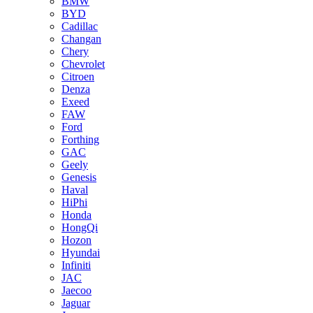
BMW
BYD
Cadillac
Changan
Chery
Chevrolet
Citroen
Denza
Exeed
FAW
Ford
Forthing
GAC
Geely
Genesis
Haval
HiPhi
Honda
HongQi
Hozon
Hyundai
Infiniti
JAC
Jaecoo
Jaguar