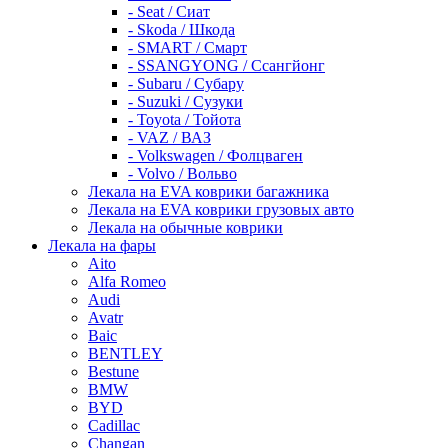
- Seat / Сиат
- Skoda / Шкода
- SMART / Смарт
- SSANGYONG / Ссангйонг
- Subaru / Субару
- Suzuki / Сузуки
- Toyota / Тойота
- VAZ / ВАЗ
- Volkswagen / Фолцваген
- Volvo / Вольво
Лекала на EVA коврики багажника
Лекала на EVA коврики грузовых авто
Лекала на обычные коврики
Лекала на фары
Aito
Alfa Romeo
Audi
Avatr
Baic
BENTLEY
Bestune
BMW
BYD
Cadillac
Changan