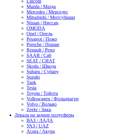
Lincoln
Mazda / Мазда
Mercedes / Мерседес
Mitsubishi / Митсубиши
Nissan / Ниссан
OMODA
Opel / Опель
Peugeot / Пежо
Porsche / Порше
Renault / Рено
SAAB / Саб
SEAT / СИАТ
Skoda / Шкода
Subaru / Субару
Suzuki
Tank
Tesla
Toyota / Тойота
Volkswagen / Фольцваген
Volvo / Вольво
Zeekr / Зикр
Лекала на задние полусферы
ВАЗ / ЛАДА
УАЗ / UAZ
Acura / Акура