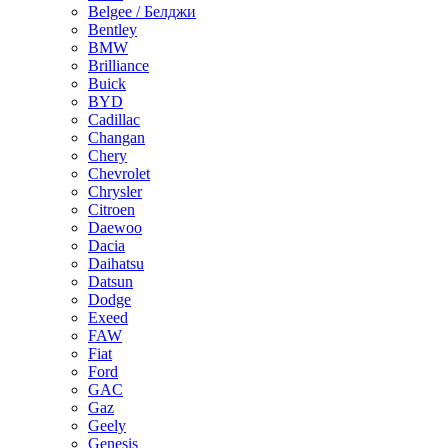
Belgee / Белджи
Bentley
BMW
Brilliance
Buick
BYD
Cadillac
Changan
Chery
Chevrolet
Chrysler
Citroen
Daewoo
Dacia
Daihatsu
Datsun
Dodge
Exeed
FAW
Fiat
Ford
GAC
Gaz
Geely
Genesis