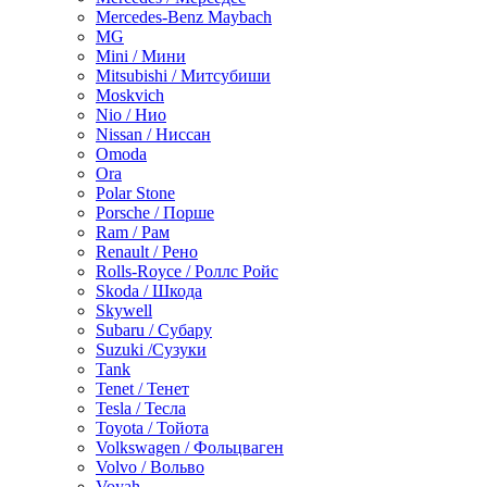
Mercedes-Benz Maybach
MG
Mini / Мини
Mitsubishi / Митсубиши
Moskvich
Nio / Нио
Nissan / Ниссан
Omoda
Ora
Polar Stone
Porsche / Порше
Ram / Рам
Renault / Рено
Rolls-Royce / Роллс Ройс
Skoda / Шкода
Skywell
Subaru / Субару
Suzuki /Сузуки
Tank
Tenet / Тенет
Tesla / Тесла
Toyota / Тойота
Volkswagen / Фольцваген
Volvo / Вольво
Voyah