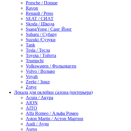
Porsche / Порше
Ravon
Renault / Рено
SEAT / СИАТ
Skoda / Шкода
SsangYong / Санг Йонг
Subaru / Субару
Suzuki /Сузуки
Tank
Tesla / Тесла
Toyota / Тойота
Trumpchi
Volkswagen / Фольцваген
Volvo / Вольво
Voyah
Zeekr / Зикр
Zotye
Лекала для оклейки салона (интерьера)
Acura / Акура
AION
AITO
Alfa Romeo / Альфа Ромео
Aston Martin / Астон Мартин
Audi / Ауди
Aurus