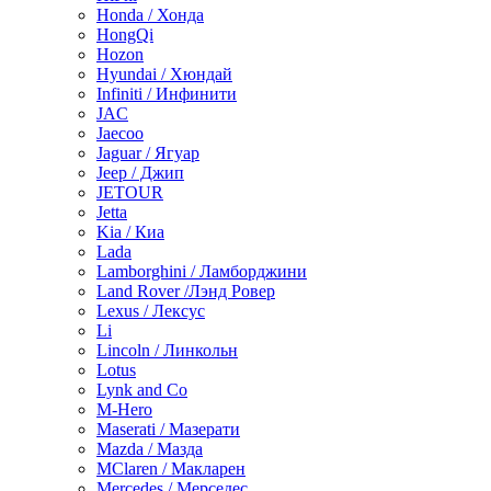
Honda / Хонда
HongQi
Hozon
Hyundai / Хюндай
Infiniti / Инфинити
JAC
Jaecoo
Jaguar / Ягуар
Jeep / Джип
JETOUR
Jetta
Kia / Киа
Lada
Lamborghini / Ламборджини
Land Rover /Лэнд Ровер
Lexus / Лексус
Li
Lincoln / Линкольн
Lotus
Lynk and Co
M-Hero
Maserati / Мазерати
Mazda / Мазда
MClaren / Макларен
Mercedes / Мерседес