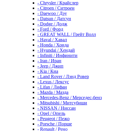
- Chrysler / Крайслер
- Citroen / Ситроен
- Daewoo / Дэу
- Datsun / Датсун
- Dodge / Додж
- Ford / Форд
- GREAT WALL / Грейт Волл
- Haval / Хавал
- Honda / Хонда
- Hyundai / Хендай
- Infiniti / Инфинити
- Iran / Иран
- Jeep / Джип
- Kia / Киа
- Land Rover / Лэнд Ровер
- Lexus / Лексус
- Lifan / Лифан
- Mazda / Мазда
- Mercedes-Benz / Мерседес-бенз
- Mitsubishi / Митсубиши
- NISSAN / Ниссан
- Opel / Опель
- Peugeot / Пежо
- Porsche / Порше
- Renault / Рено