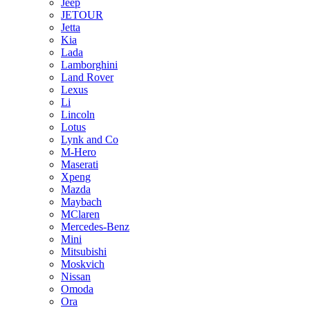
Jeep
JETOUR
Jetta
Kia
Lada
Lamborghini
Land Rover
Lexus
Li
Lincoln
Lotus
Lynk and Co
M-Hero
Maserati
Xpeng
Mazda
Maybach
MClaren
Mercedes-Benz
Mini
Mitsubishi
Moskvich
Nissan
Omoda
Ora