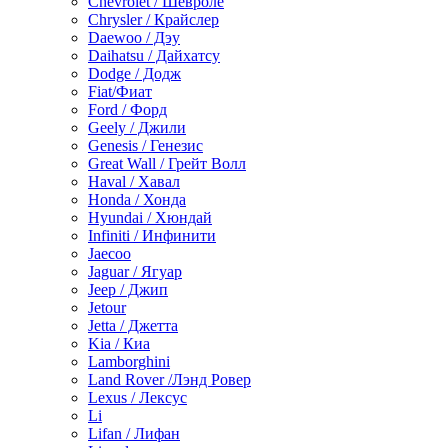
Chevrolet / Шевроле
Chrysler / Крайслер
Daewoo / Дэу
Daihatsu / Дайхатсу
Dodge / Додж
Fiat/Фиат
Ford / Форд
Geely / Джили
Genesis / Генезис
Great Wall / Грейт Волл
Haval / Хавал
Honda / Хонда
Hyundai / Хюндай
Infiniti / Инфинити
Jaecoo
Jaguar / Ягуар
Jeep / Джип
Jetour
Jetta / Джетта
Kia / Киа
Lamborghini
Land Rover /Лэнд Ровер
Lexus / Лексус
Li
Lifan / Лифан