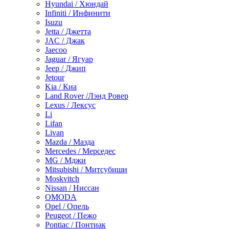
Hyundai / Хюндай
Infiniti / Инфинити
Isuzu
Jetta / Джетта
JAC / Джак
Jaecoo
Jaguar / Ягуар
Jeep / Джип
Jetour
Kia / Киа
Land Rover /Лэнд Ровер
Lexus / Лексус
Li
Lifan
Livan
Mazda / Мазда
Mercedes / Мерседес
MG / Мджи
Mitsubishi / Митсубиши
Moskvitch
Nissan / Ниссан
OMODA
Opel / Опель
Peugeot / Пежо
Pontiac / Понтиак