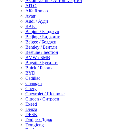
Aston Martin / Астон Мартин
AITO
Alfa Romeo
Avatr
Audi / Ауди
BAIC
Baojun / Баоджун
Beijing / Биджинг
Belgee / Белджи
Bentley / Бентли
Bestune / Бестюн
BMW / БМВ
Bugatti / Бугатти
Buick / Бьюик
BYD
Cadillac
Changan
Chery
Chevrolet / Шевроле
Citroen / Ситроен
Exeed
Denza
DFSK
Dodge / Додж
Dongfeng