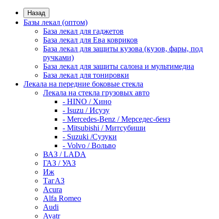
Назад
Базы лекал (оптом)
База лекал для гаджетов
База лекал для Ева ковриков
База лекал для защиты кузова (кузов, фары, под
ручками)
База лекал для защиты салона и мультимедиа
База лекал для тонировки
Лекала на передние боковые стекла
Лекала на стекла грузовых авто
- HINO / Хино
- Isuzu / Исузу
- Mercedes-Benz / Мерседес-бенз
- Mitsubishi / Митсубиши
- Suzuki /Сузуки
- Volvo / Вольво
ВАЗ / LADA
ГАЗ / УАЗ
Иж
ТагАЗ
Acura
Alfa Romeo
Audi
Avatr