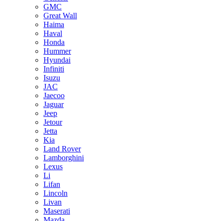
GMC
Great Wall
Haima
Haval
Honda
Hummer
Hyundai
Infiniti
Isuzu
JAC
Jaecoo
Jaguar
Jeep
Jetour
Jetta
Kia
Land Rover
Lamborghini
Lexus
Li
Lifan
Lincoln
Livan
Maserati
Mazda