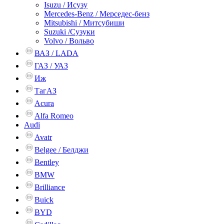
Isuzu / Исузу
Mercedes-Benz / Мерседес-бенз
Mitsubishi / Митсубиши
Suzuki /Сузуки
Volvo / Вольво
ВАЗ / LADA
ГАЗ / УАЗ
Иж
ТагАЗ
Acura
Alfa Romeo
Audi
Avatr
Belgee / Белджи
Bentley
BMW
Brilliance
Buick
BYD