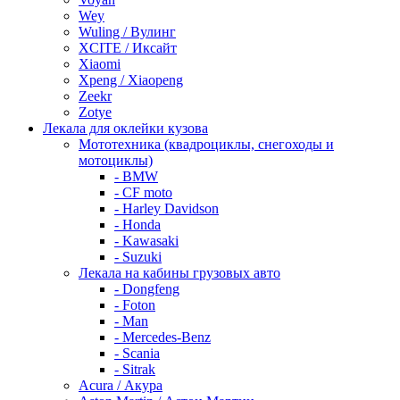
Wey
Wuling / Вулинг
XCITE / Иксайт
Xiaomi
Xpeng / Xiaopeng
Zeekr
Zotye
Лекала для оклейки кузова
Мототехника (квадроциклы, снегоходы и
мотоциклы)
- BMW
- CF moto
- Harley Davidson
- Honda
- Kawasaki
- Suzuki
Лекала на кабины грузовых авто
- Dongfeng
- Foton
- Man
- Mercedes-Benz
- Scania
- Sitrak
Acura / Акура