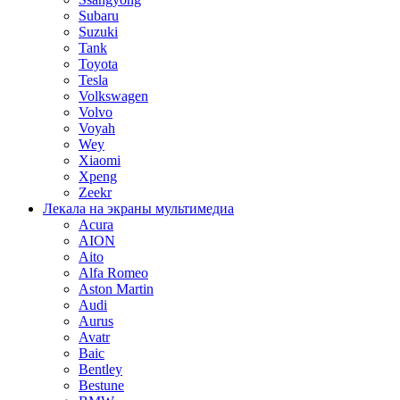
Subaru
Suzuki
Tank
Toyota
Tesla
Volkswagen
Volvo
Voyah
Wey
Xiaomi
Xpeng
Zeekr
Лекала на экраны мультимедиа
Acura
AION
Aito
Alfa Romeo
Aston Martin
Audi
Aurus
Avatr
Baic
Bentley
Bestune