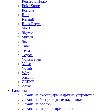
Peugeot / Пежо
Polar Stone
Porsche
Ram
Renault
Rolls-Royce
Skoda
Skywell
Subaru
Suzuki
Tank
Tesla
Toyota
Volkswagen
Volvo
Voyah
Wey
Xiaomi
ZEEKR
Zotye
Гаджеты
Лекала на аксессуары и другие устройства
Лекала на беспроводные наушники
Лекала на брелки
Лекала на игровые приставки