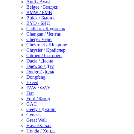
Audi / Ауди
Belgee / Белджи
BMW / БМВ
Buick / Бьюик
BYD / БИД
Cadillac / Кадиллак
Changan / Ченган
Chery / Чери
Chevrolet / Шевроле
Chrysler / Крайслер
Citroen / Ситроен
Dacia / Дасиа
Daewoo / Дэу
Dodge / Додж
Dongfeng
Exeed
FAW / ФАУ
Fiat
Ford / Форд
GAC
Geely / Джили
Genesis
Great Wall
Haval/Хавал
Honda / Хонда