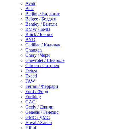
Avatr
Baic
Beijing / Биджинг
Belgee / Белджи
Bentley / Бентли
BMW / БМВ
Buick / Бьюик
BYD
Cadillac / Кадилак
Changan
Chery / Чери
Chevrolet / Шевроле
Citroen / Ситроен
Denza
Exeed
FAW
Ferrari / Феррари
Ford / Форд
Forthing
GAC
Geely / Джили
Genesis / Генезис
GMC / ДМС
Haval / Хавал
HiPhi