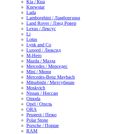
Kia / Киа
Knewstar
Lada
Lamborghini / Ламборгини
Land Rover / Лэнд Ровер
Lexus / Лексус
Li
Lotus
Lynk and Co
Luxeed / Люксид
M-Hero
Mazda / Мазда
Mercedes / Мерседес
Mini / Мини
Mercedes-Benz Maybach
Mitsubishi / Митсубиши
Moskvich
Nissan / Ниссан
Omoda
Opel / Опель
ORA
Peugeot / Пежо
Polar Stone
Porsche / Порше
RAM