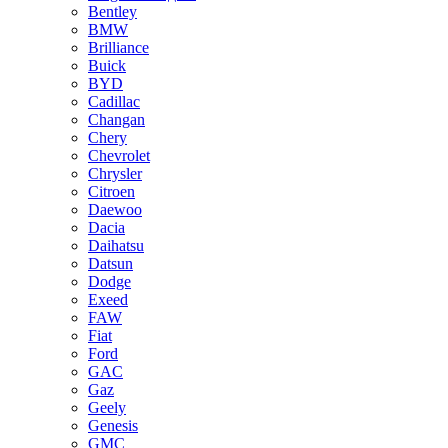
Bentley
BMW
Brilliance
Buick
BYD
Cadillac
Changan
Chery
Chevrolet
Chrysler
Citroen
Daewoo
Dacia
Daihatsu
Datsun
Dodge
Exeed
FAW
Fiat
Ford
GAC
Gaz
Geely
Genesis
GMC