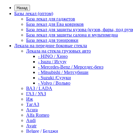
Назад
Базы лекал (оптом)
База лекал для гаджетов
База лекал для Ева ковриков
База лекал для защиты кузова (кузов, фары, под руч
База лекал для защиты салона и мультимедиа
База лекал для тонировки
Лекала на передние боковые стекла
Лекала на стекла грузовых авто
- HINO / Хино
- Isuzu / Исузу
- Mercedes-Benz / Мерседес-бенз
- Mitsubishi / Митсубиши
- Suzuki /Сузуки
- Volvo / Вольво
ВАЗ / LADA
ГАЗ / УАЗ
Иж
ТагАЗ
Acura
Alfa Romeo
Audi
Avatr
Belgee / Белджи