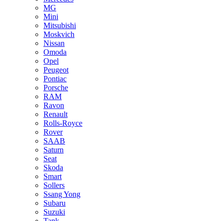
MG
Mini
Mitsubishi
Moskvich
Nissan
Omoda
Opel
Peugeot
Pontiac
Porsche
RAM
Ravon
Renault
Rolls-Royce
Rover
SAAB
Saturn
Seat
Skoda
Smart
Sollers
Ssang Yong
Subaru
Suzuki
Tank