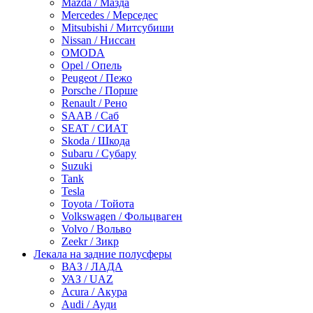
Mazda / Мазда
Mercedes / Мерседес
Mitsubishi / Митсубиши
Nissan / Ниссан
OMODA
Opel / Опель
Peugeot / Пежо
Porsche / Порше
Renault / Рено
SAAB / Саб
SEAT / СИАТ
Skoda / Шкода
Subaru / Субару
Suzuki
Tank
Tesla
Toyota / Тойота
Volkswagen / Фольцваген
Volvo / Вольво
Zeekr / Зикр
Лекала на задние полусферы
ВАЗ / ЛАДА
УАЗ / UAZ
Acura / Акура
Audi / Ауди