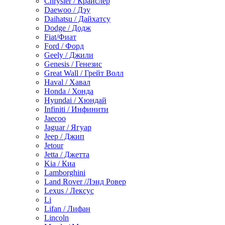
Chrysler / Крайслер
Daewoo / Дэу
Daihatsu / Дайхатсу
Dodge / Додж
Fiat/Фиат
Ford / Форд
Geely / Джили
Genesis / Генезис
Great Wall / Грейт Волл
Haval / Хавал
Honda / Хонда
Hyundai / Хюндай
Infiniti / Инфинити
Jaecoo
Jaguar / Ягуар
Jeep / Джип
Jetour
Jetta / Джетта
Kia / Киа
Lamborghini
Land Rover /Лэнд Ровер
Lexus / Лексус
Li
Lifan / Лифан
Lincoln