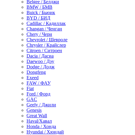
Belgee / Белджи
BMW / БМВ
Buick / Бьюик
BYD / БИД
Cadillac / Кадиллак
Changan / Ченган
Chery / Чери
Chevrolet / Шевроле
Chrysler / Крайслер
Citroen / Ситроен
Dacia / Дасиа
Daewoo / Дэу
Dodge / Додж
Dongfeng
Exeed
FAW / ФАУ
Fiat
Ford / Форд
GAC
Geely / Джили
Genesis
Great Wall
Haval/Хавал
Honda / Хонда
Hyundai / Хюндай