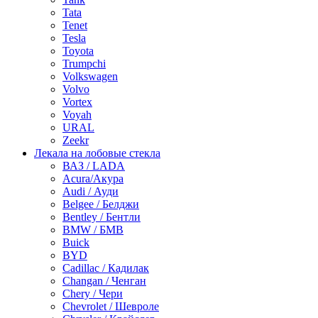
Tata
Tenet
Tesla
Toyota
Trumpchi
Volkswagen
Volvo
Vortex
Voyah
URAL
Zeekr
Лекала на лобовые стекла
ВАЗ / LADA
Acura/Акура
Audi / Ауди
Belgee / Белджи
Bentley / Бентли
BMW / БМВ
Buick
BYD
Cadillac / Кадилак
Changan / Ченган
Chery / Чери
Chevrolet / Шевроле