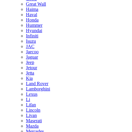
Great Wall
Haima
Haval
Honda
Hummer
Hyundai
Infiniti
Isuzu
JAC
Jaecoo
Jaguar
Jeep
Jetour
Jetta
Kia
Land Rover
Lamborghini
Lexus
Li
Lifan
Lincoln
Livan
Maserati
Mazda
Mercedes