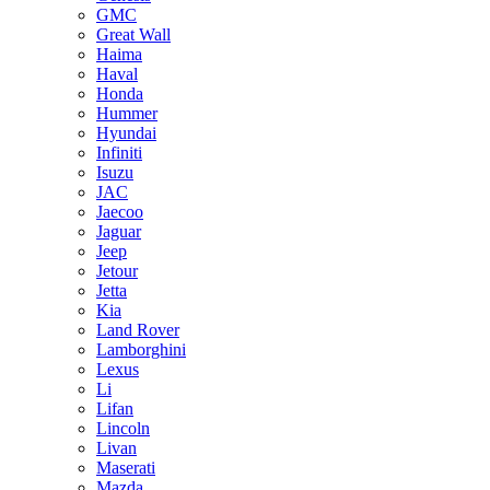
GMC
Great Wall
Haima
Haval
Honda
Hummer
Hyundai
Infiniti
Isuzu
JAC
Jaecoo
Jaguar
Jeep
Jetour
Jetta
Kia
Land Rover
Lamborghini
Lexus
Li
Lifan
Lincoln
Livan
Maserati
Mazda