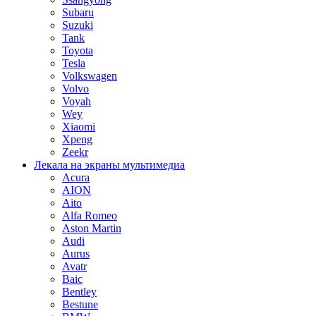
Subaru
Suzuki
Tank
Toyota
Tesla
Volkswagen
Volvo
Voyah
Wey
Xiaomi
Xpeng
Zeekr
Лекала на экраны мультимедиа
Acura
AION
Aito
Alfa Romeo
Aston Martin
Audi
Aurus
Avatr
Baic
Bentley
Bestune