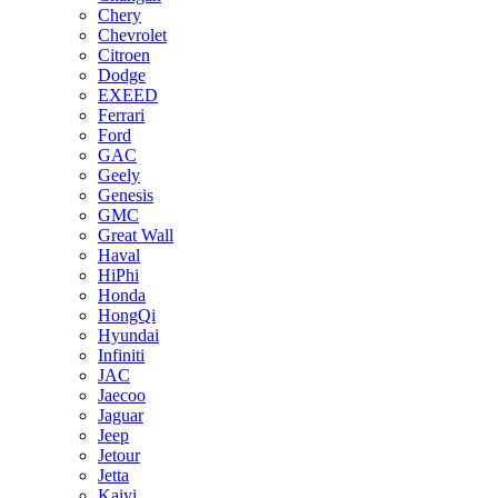
Chery
Chevrolet
Citroen
Dodge
EXEED
Ferrari
Ford
GAC
Geely
Genesis
GMC
Great Wall
Haval
HiPhi
Honda
HongQi
Hyundai
Infiniti
JAC
Jaecoo
Jaguar
Jeep
Jetour
Jetta
Kaiyi