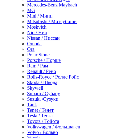
Mercedes-Benz Maybach
MG
Mini / Мини
Mitsubishi / Митсубиши
Moskvich
Nio / Нио
Nissan / Ниссан
Omoda
Ora
Polar Stone
Porsche / Порше
Ram / Рам
Renault / Рено
Rolls-Royce / Роллс Ройс
Skoda / Шкода
Skywell
Subaru / Субару
Suzuki /Сузуки
Tank
Tenet / Тенет
Tesla / Тесла
Toyota / Тойота
Volkswagen / Фольцваген
Volvo / Вольво
Voyah