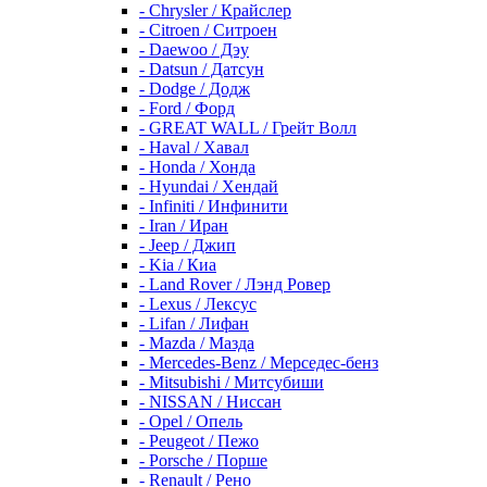
- Chrysler / Крайслер
- Citroen / Ситроен
- Daewoo / Дэу
- Datsun / Датсун
- Dodge / Додж
- Ford / Форд
- GREAT WALL / Грейт Волл
- Haval / Хавал
- Honda / Хонда
- Hyundai / Хендай
- Infiniti / Инфинити
- Iran / Иран
- Jeep / Джип
- Kia / Киа
- Land Rover / Лэнд Ровер
- Lexus / Лексус
- Lifan / Лифан
- Mazda / Мазда
- Mercedes-Benz / Мерседес-бенз
- Mitsubishi / Митсубиши
- NISSAN / Ниссан
- Opel / Опель
- Peugeot / Пежо
- Porsche / Порше
- Renault / Рено