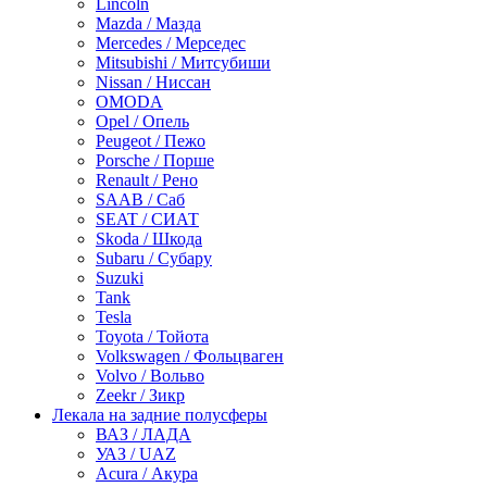
Lincoln
Mazda / Мазда
Mercedes / Мерседес
Mitsubishi / Митсубиши
Nissan / Ниссан
OMODA
Opel / Опель
Peugeot / Пежо
Porsche / Порше
Renault / Рено
SAAB / Саб
SEAT / СИАТ
Skoda / Шкода
Subaru / Субару
Suzuki
Tank
Tesla
Toyota / Тойота
Volkswagen / Фольцваген
Volvo / Вольво
Zeekr / Зикр
Лекала на задние полусферы
ВАЗ / ЛАДА
УАЗ / UAZ
Acura / Акура