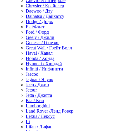
Chevrolet / Шевроле
Chrysler / Крайслер
Daewoo / Дэу
Daihatsu / Дайхатсу
Dodge / Додж
Fiat/Фиат
Ford / Форд
Geely / Джили
Genesis / Генезис
Great Wall / Грейт Волл
Haval / Хавал
Honda / Хонда
Hyundai / Хюндай
Infiniti / Инфинити
Jaecoo
Jaguar / Ягуар
Jeep / Джип
Jetour
Jetta / Джетта
Kia / Киа
Lamborghini
Land Rover /Лэнд Ровер
Lexus / Лексус
Li
Lifan / Лифан