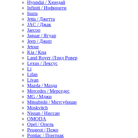
Hyundai / Хюндай
Infiniti / Инфинити
Isuzu
Jetta / Джетта
JAC / Джак
Jaecoo
Jaguar / Ягуар
Jeep / Джип
Jetour
Kia / Киа
Land Rover /Лэнд Ровер
Lexus / Лексус
Li
Lifan
Livan
Mazda / Мазда
Mercedes / Мерседес
MG / Мджи
Mitsubishi / Митсубиши
Moskvitch
Nissan / Ниссан
OMODA
Opel / Опель
Peugeot / Пежо
Pontiac / Понтиак