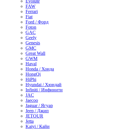
Evolute
FAW
Ferrari
Fiat
Ford / Форд
Foton
GAC
Geely
Genesis
GMC
Great Wall
GWM
Haval
Honda / Хонда
HongQi
HiPhi
Hyundai / Хюндай
Infiniti / Инфинити
JAC
Jaecoo
Jaguar / Ягуар
Jeep / Джип
JETOUR
Jetta
Kaiyi / Кайи