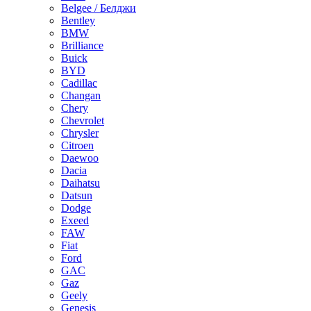
Belgee / Белджи
Bentley
BMW
Brilliance
Buick
BYD
Cadillac
Changan
Chery
Chevrolet
Chrysler
Citroen
Daewoo
Dacia
Daihatsu
Datsun
Dodge
Exeed
FAW
Fiat
Ford
GAC
Gaz
Geely
Genesis