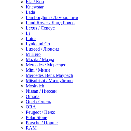
Kia / Киа
Knewstar
Lada
Lamborghini / Ламборгини
Land Rover / Лэнд Ровер
Lexus / Лексус
Li
Lotus
Lynk and Co
Luxeed / Люксид
M-Hero
Mazda / Мазда
Mercedes / Мерседес
Mini / Мини
Mercedes-Benz Maybach
Mitsubishi / Митсубиши
Moskvich
Nissan / Ниссан
Omoda
Opel / Опель
ORA
Peugeot / Пежо
Polar Stone
Porsche / Порше
RAM