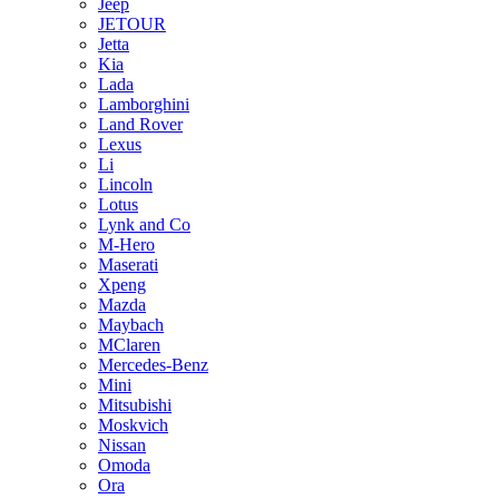
Jeep
JETOUR
Jetta
Kia
Lada
Lamborghini
Land Rover
Lexus
Li
Lincoln
Lotus
Lynk and Co
M-Hero
Maserati
Xpeng
Mazda
Maybach
MClaren
Mercedes-Benz
Mini
Mitsubishi
Moskvich
Nissan
Omoda
Ora