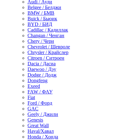
Audi / Ауди
Belgee / Белджи
BMW / БМВ
Buick / Бьюик
BYD / БИД
Cadillac / Кадиллак
Changan / Ченган
Chery / Чери
Chevrolet / Шевроле
Chrysler / Крайслер
Citroen / Ситроен
Dacia / Дасиа
Daewoo / Дэу
Dodge / Додж
Dongfeng
Exeed
FAW / ФАУ
Fiat
Ford / Форд
GAC
Geely / Джили
Genesis
Great Wall
Haval/Хавал
Honda / Хонда