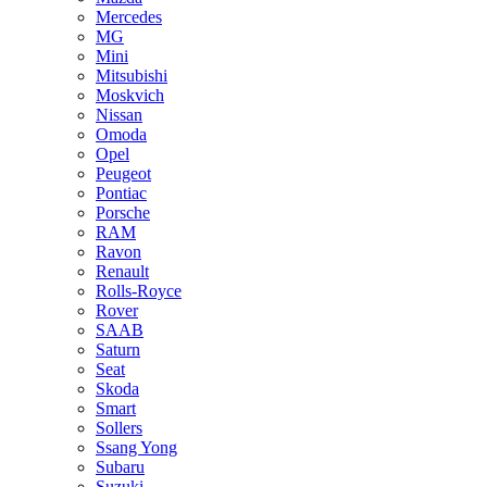
Mercedes
MG
Mini
Mitsubishi
Moskvich
Nissan
Omoda
Opel
Peugeot
Pontiac
Porsche
RAM
Ravon
Renault
Rolls-Royce
Rover
SAAB
Saturn
Seat
Skoda
Smart
Sollers
Ssang Yong
Subaru
Suzuki