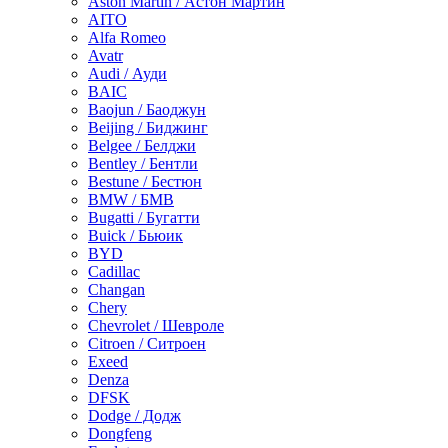
Aston Martin / Астон Мартин
AITO
Alfa Romeo
Avatr
Audi / Ауди
BAIC
Baojun / Баоджун
Beijing / Биджинг
Belgee / Белджи
Bentley / Бентли
Bestune / Бестюн
BMW / БМВ
Bugatti / Бугатти
Buick / Бьюик
BYD
Cadillac
Changan
Chery
Chevrolet / Шевроле
Citroen / Ситроен
Exeed
Denza
DFSK
Dodge / Додж
Dongfeng