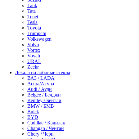
Tank
Tata
Tenet
Tesla
Toyota
Trumpchi
Volkswagen
Volvo
Vortex
Voyah
URAL
Zeekr
Лекала на лобовые стекла
ВАЗ / LADA
Acura/Акура
Audi / Ауди
Belgee / Белджи
Bentley / Бентли
BMW / БМВ
Buick
BYD
Cadillac / Кадилак
Changan / Ченган
Chery / Чери