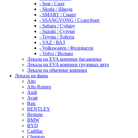
- Seat / Сиат
- Skoda / Шкода
- SMART / Смарт
- SSANGYONG / Ссангйонг
- Subaru / Субару
- Suzuki / Сузуки
- Toyota / Тойота
- VAZ / ВАЗ
- Volkswagen / Фолцваген
- Volvo / Вольво
Лекала на EVA коврики багажника
Лекала на EVA коврики грузовых авто
Лекала на обычные коврики
Лекала на фары
Aito
Alfa Romeo
Audi
Avatr
Baic
BENTLEY
Bestune
BMW
BYD
Cadillac
Changan