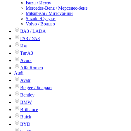
Isuzu / Исузу
Mercedes-Benz / Мерседес-бенз
Mitsubishi / Митсубиши
Suzuki /Сузуки
Volvo / Вольво
ВАЗ / LADA
ГАЗ / УАЗ
Иж
ТагАЗ
Acura
Alfa Romeo
Audi
Avatr
Belgee / Белджи
Bentley
BMW
Brilliance
Buick
BYD