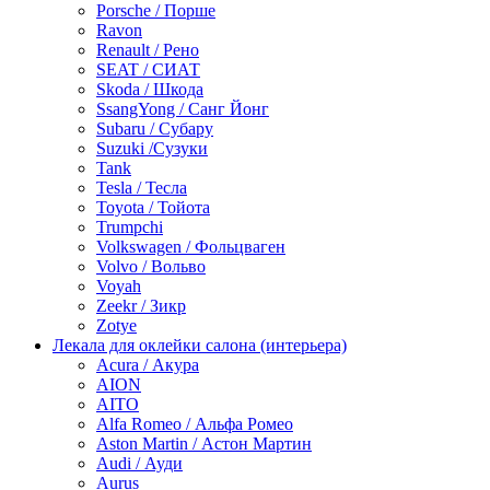
Porsche / Порше
Ravon
Renault / Рено
SEAT / СИАТ
Skoda / Шкода
SsangYong / Санг Йонг
Subaru / Субару
Suzuki /Сузуки
Tank
Tesla / Тесла
Toyota / Тойота
Trumpchi
Volkswagen / Фольцваген
Volvo / Вольво
Voyah
Zeekr / Зикр
Zotye
Лекала для оклейки салона (интерьера)
Acura / Акура
AION
AITO
Alfa Romeo / Альфа Ромео
Aston Martin / Астон Мартин
Audi / Ауди
Aurus