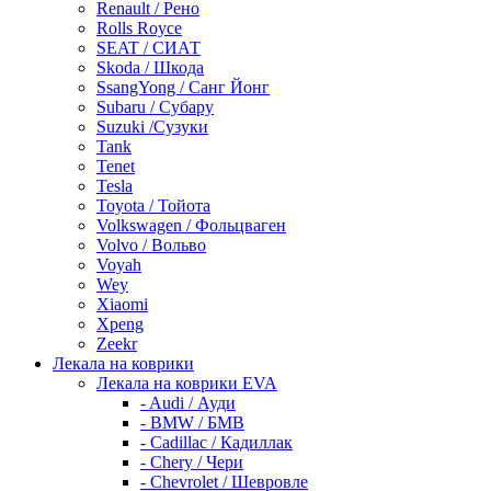
Renault / Рено
Rolls Royce
SEAT / СИАТ
Skoda / Шкода
SsangYong / Санг Йонг
Subaru / Субару
Suzuki /Сузуки
Tank
Tenet
Tesla
Toyota / Тойота
Volkswagen / Фольцваген
Volvo / Вольво
Voyah
Wey
Xiaomi
Xpeng
Zeekr
Лекала на коврики
Лекала на коврики EVA
- Audi / Ауди
- BMW / БМВ
- Cadillac / Кадиллак
- Chery / Чери
- Chevrolet / Шевровле