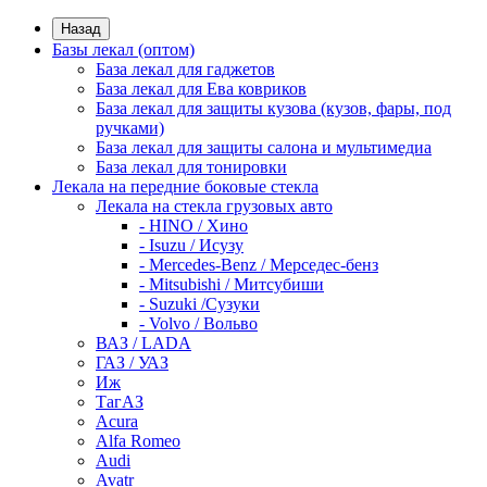
Назад
Базы лекал (оптом)
База лекал для гаджетов
База лекал для Ева ковриков
База лекал для защиты кузова (кузов, фары, под
ручками)
База лекал для защиты салона и мультимедиа
База лекал для тонировки
Лекала на передние боковые стекла
Лекала на стекла грузовых авто
- HINO / Хино
- Isuzu / Исузу
- Mercedes-Benz / Мерседес-бенз
- Mitsubishi / Митсубиши
- Suzuki /Сузуки
- Volvo / Вольво
ВАЗ / LADA
ГАЗ / УАЗ
Иж
ТагАЗ
Acura
Alfa Romeo
Audi
Avatr