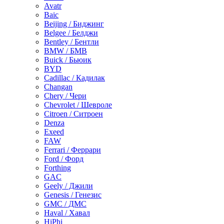
Avatr
Baic
Beijing / Биджинг
Belgee / Белджи
Bentley / Бентли
BMW / БМВ
Buick / Бьюик
BYD
Cadillac / Кадилак
Changan
Chery / Чери
Chevrolet / Шевроле
Citroen / Ситроен
Denza
Exeed
FAW
Ferrari / Феррари
Ford / Форд
Forthing
GAC
Geely / Джили
Genesis / Генезис
GMC / ДМС
Haval / Хавал
HiPhi