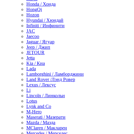
Honda / Хонда
HongQi
Hozon
Hyundai / Хюндай
Infiniti / Инфинити
JAC
Jaecoo
Jaguar / Ягуар
Jeep / Джип
JETOUR
Jetta
Kia / Киа
Lada
Lamborghini / Ламборджини
Land Rover /Лэнд Ровер
Lexus / Лексус
Li
Lincoln / Линкольн
Lotus
Lynk and Co
M-Hero
Maserati / Мазерати
Mazda / Мазда
MClaren / Макларен
Mercedes / Мерседес