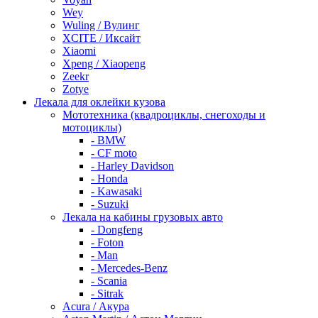
Wey
Wuling / Вулинг
XCITE / Иксайт
Xiaomi
Xpeng / Xiaopeng
Zeekr
Zotye
Лекала для оклейки кузова
Мототехника (квадроциклы, снегоходы и
мотоциклы)
- BMW
- CF moto
- Harley Davidson
- Honda
- Kawasaki
- Suzuki
Лекала на кабины грузовых авто
- Dongfeng
- Foton
- Man
- Mercedes-Benz
- Scania
- Sitrak
Acura / Акура