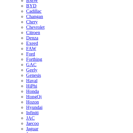
BMW
BYD
Cadillac
Changan
Chery
Chevrolet
Citroen
Denza
Exeed
FAW
Ford
Forthing
GAC
Geely
Genesis
Haval
HiPhi
Honda
HongQi
Hozon
Hyundai
Infiniti
JAC
Jaecoo
Jaguar