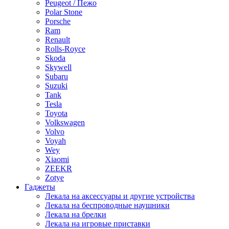
Peugeot / Пежо
Polar Stone
Porsche
Ram
Renault
Rolls-Royce
Skoda
Skywell
Subaru
Suzuki
Tank
Tesla
Toyota
Volkswagen
Volvo
Voyah
Wey
Xiaomi
ZEEKR
Zotye
Гаджеты
Лекала на аксессуары и другие устройства
Лекала на беспроводные наушники
Лекала на брелки
Лекала на игровые приставки