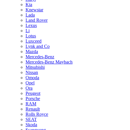
Kia
Knewstar
Lada
Land Rover
Lexus
Li
Lotus
Luxceed
Lynk and Co
Mazda
Mercedes-Benz
Mercedes-Benz Maybach
Mitsubishi
Nissan
Omoda
Opel
Ora
Peugeot
Porsche
RAM
Renault
Rolls Royce
SEAT
Skoda
Ssangyong